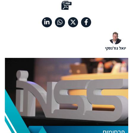
יואל גוז'נסקי