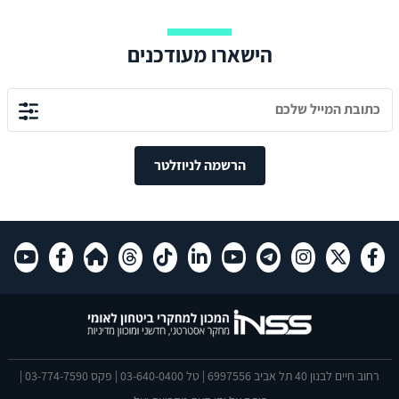
הישארו מעודכנים
הרשמה לניוזלטר
רחוב חיים לבנון 40 תל אביב 6997556 | טל 03-640-0400 | פקס 03-774-7590 |