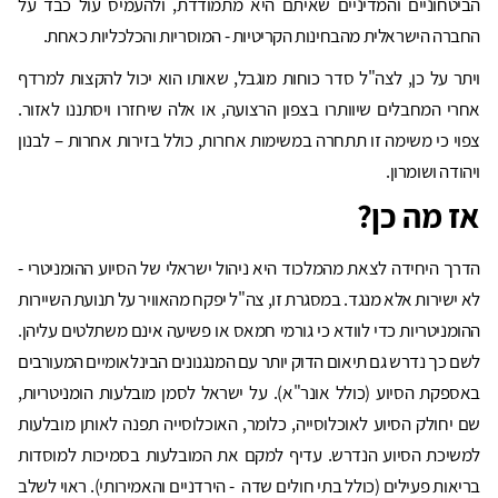
הביטחוניים והמדיניים שאיתם היא מתמודדת, ולהעמיס עול כבד על
החברה הישראלית מהבחינות הקריטיות - המוסריות והכלכליות כאחת.
ויתר על כן, לצה"ל סדר כוחות מוגבל, שאותו הוא יכול להקצות למרדף
אחרי המחבלים שיוותרו בצפון הרצועה, או אלה שיחזרו ויסתננו לאזור.
צפוי כי משימה זו תתחרה במשימות אחרות, כולל בזירות אחרות – לבנון
ויהודה ושומרון.
אז מה כן?
הדרך היחידה לצאת מהמלכוד היא ניהול ישראלי של הסיוע ההומניטרי -
לא ישירות אלא מנגד. במסגרת זו, צה"ל יפקח מהאוויר על תנועת השיירות
ההומניטריות כדי לוודא כי גורמי חמאס או פשיעה אינם משתלטים עליהן.
לשם כך נדרש גם תיאום הדוק יותר עם המנגנונים הבינלאומיים המעורבים
באספקת הסיוע (כולל אונר"א). על ישראל לסמן מובלעות הומניטריות,
שם יחולק הסיוע לאוכלוסייה, כלומר, האוכלוסייה תפנה לאותן מובלעות
למשיכת הסיוע הנדרש. עדיף למקם את המובלעות בסמיכות למוסדות
בריאות פעילים (כולל בתי חולים שדה - הירדניים והאמירותי). ראוי לשלב