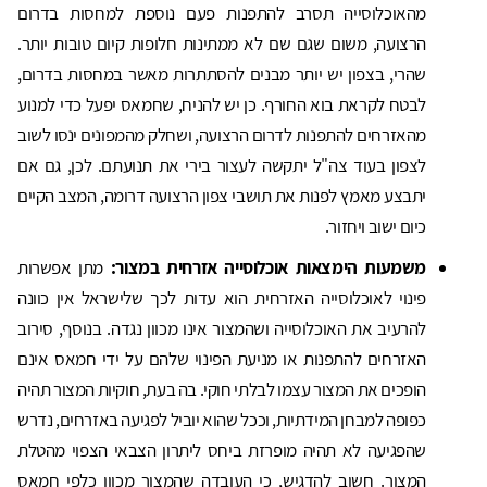
מהאוכלוסייה תסרב להתפנות פעם נוספת למחסות בדרום
הרצועה, משום שגם שם לא ממתינות חלופות קיום טובות יותר.
שהרי, בצפון יש יותר מבנים להסתתרות מאשר במחסות בדרום,
לבטח לקראת בוא החורף. כן יש להניח, שחמאס יפעל כדי למנוע
מהאזרחים להתפנות לדרום הרצועה, ושחלק מהמפונים ינסו לשוב
לצפון בעוד צה"ל יתקשה לעצור בירי את תנועתם. לכן, גם אם
יתבצע מאמץ לפנות את תושבי צפון הרצועה דרומה, המצב הקיים
כיום ישוב ויחזור.
משמעות הימצאות אוכלוסייה אזרחית במצור:
מתן אפשרות
פינוי לאוכלוסייה האזרחית הוא עדות לכך שלישראל אין כוונה
להרעיב את האוכלוסייה ושהמצור אינו מכוון נגדה. בנוסף, סירוב
האזרחים להתפנות או מניעת הפינוי שלהם על ידי חמאס אינם
הופכים את המצור עצמו לבלתי חוקי. בה בעת, חוקיות המצור תהיה
כפופה למבחן המידתיות, וככל שהוא יוביל לפגיעה באזרחים, נדרש
שהפגיעה לא תהיה מופרזת ביחס ליתרון הצבאי הצפוי מהטלת
המצור. חשוב להדגיש, כי העובדה שהמצור מכוון כלפי חמאס