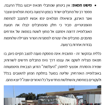
מיטוט חמאס:
אין ביטחון שמחבלי חמאס ייכנעו בגלל הרעבה.
מספר רב של מחבלים ישרוד בצפון הרצועה בזכות המלאים שצבר
ואגר הארגון, וכשיאזלו המלאים ינסו אנשיו להתגנב למחסות
ההומניטריים. סביר כי חלק מהמחבלים ינצלו את תנועת
האוכלוסייה דרומה ויסתננו אל מחוץ לשטח במסווה של אזרחים
מתפנים. מחבלים אלו יצטרפו למסגרות הטרור והגרילה שלוחמות
בגזרות אחרות ברצועה.
כללית ובהקשר זה - התוכנית אינה מספקת מענה למצב הקיים כיום, בו
חמאס מצליח לשקם את עצמו דרך גיוס מחבלים חדשים לשורותיו;
שמירה והסתרת אמצעי לחימה; "היעלמות" הזרוע הצבאית והיטמעותה
באוכלוסייה האזרחית; שליטה בפועל בחלוקת המזון לתושבים בכלל
ולעקורים במחסות; והשתלטות מחדש על כל האזורים שצה"ל יוצא מהם.