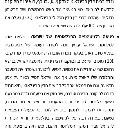
נגדה בבית הדין הבינלאומי לצדק (ICJ). בנוסף, הוא יהווה חיזוק גם
לבקשה להוצאת צווי המעצר נגד ראש הממשלה ושר הביטחון
התלויה ועומדת בפני בין הדין הפלילי הבינלאומי (ICC), ויעלה את
הסיכון שה-ICC יענה לבקשה ויוציא את הצווים.
פגיעה בלגיטימציה הבינלאומית של ישראל:
במלאת שנה
למלחמה, ישראל עדיין זוכה למידה זעומה של לגיטימציה
בינלאומית. זאת, בעיקר נוכח העובדה שחמאס עדיין מחזיק ב-
101 חטופים ישראלים, ובעקבות המדיניות שאימצה ישראל בנושא
ההומניטרי שהגדילה את כמויות הסיוע לרצועה ושיפרה את המעבר
והחלוקה שלו לאוכלוסייה. אך אם ישראל תטיל מצור על צפון
הרצועה, וגם אם תמלא אחר כל דרישות הדין הבינלאומי, היא תהיה
נתונה לביקורת חריפה וגוברת, שתחזק את הטענות נגדה כמבצעת
פשעי מלחמה. גם ידידותיה המעטות, ובראשן ארצות הברית,
יתקשו אז להמשיך לתמוך בה. יש לזכור כי הפעילות הצבאית
נשענת במידה רבה על לגיטימציה בינלאומית, והיא הכרחית
לישראל עבור המשך המלחמה והשגת מטרותיה ברצועת עזה