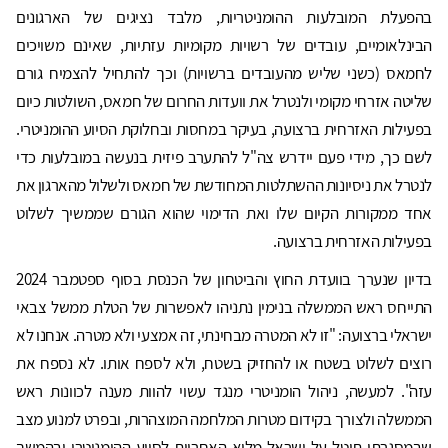
בהפעלת המובלעות ההומניטריות, מלבד נציגים של הארגונים
הבינלאומיים, עובדים של רשויות מקומיות עזתיות, שאינם משויכים
לחמאס (כשני שליש מהעובדים ברשויות) וכך להתחיל להצמיח גורם
שליטה אזרחי מקומי ולנטרל את וועדות החרום של חמאס, השולטות כיום
בפעילות האזרחית ברצועה, בעיקר במחסות ובחלוקת הסיוע ההומניטרי.
לשם כך, מידי פעם יידרש צה"ל להתערב פיזית בנעשה במובלעות כדי
לנטרל את ניסיונות ההשתלטות המחודשת של חמאס ולשלול מהארגון את
אחד ממקורות הקיום שלו ואת הדימוי שהוא הגורם שממשיך לשלוט
בפעילות האזרחית ברצועה.
בדיון שנערך בוועדת החוץ והביטחון של הכנסת בסוף ספטמבר 2024
התייחס ראש הממשלה בנימין נתניהו לאפשרות של הטלת ממשל צבאי
ישראלי ברצועה: "זו לא המטרה מבחינתי, זה אמצעי ולא מטרה. אנחנו לא
רוצים לשלוט בשטח או להחזיק בשטח, ולא לספח אותו. לא נספח את
עזה". למעשה, ניהול הומניטרי מנגד עשוי להוות מענה לכוונות ראש
הממשלה ולצורך בקידום מטרות המלחמה המוצהרות, ובפרט למנוע מצב
שבמסגרתו תוטל על ישראל מלוא האחריות לסיוע ההומניטרי ובהמשך