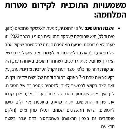
משמעויות התוכנית לקידום מטרות
המלחמה:
השבת החטופים:
על פי התוכנית, מניעת האספקה מחמאס (מזון,
מים ודלק) היא שהובילה לעסקת החטופים בסוף נובמבר 2023. זו
טענה לא מבוססת: מניעת האספקה הייתה לכל היותר שיקול אחד
של חמאס, וכנראה גם לא המרכזי. לעומת זאת, שיקול מרכזי של
הארגון, שהוביל אותו להסכים לשחרור חטופים באותה העת, היה
הביקורת החריפה כלפיו מצד דעת הקהל הערבית ומדינות ערב, על
רקע מראות טבח ה-7 באוקטובר והחזקתם של נשים ילדים וזקנים.
זאת לצד הקושי להמשיך לנייד ולהסתיר מספר רב של חטופים.
לכן, אין ראייה שתתמוך בהנחה שמצור ורעב ברצועה אכן יקדמו
את שחרור החטופים. יתרה מזאת, בתוכנית אף גלום סיכון
לחטופים, שיהיו הראשונים שמהם יינטלו מזון ומים (חלקם
מוסתרים גם בצפון הרצועה) כשהמחסור בהם יגבר בשטח
הרצועה.