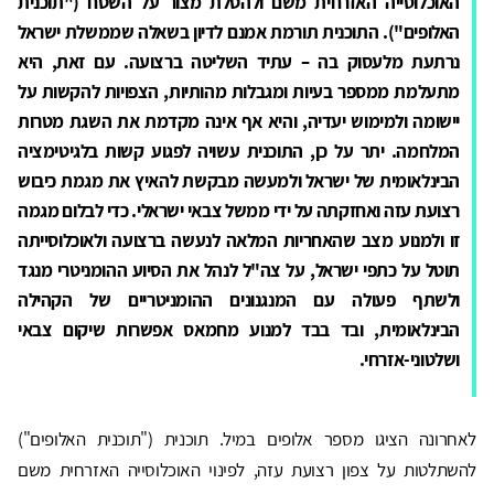
האוכלוסייה האזרחית משם ולהטלת מצור על השטח
("תוכנית
האלופים"). התוכנית
תורמת אמנם לדיון בשאלה שממשלת ישראל
נרתעת מלעסוק בה – עתיד השליטה ברצועה. עם זאת, היא
מתעלמת ממספר בעיות ומגבלות מהותיות, הצפויות להקשות על
יישומה ולמימוש יעדיה, והיא אף אינה מקדמת את השגת מטרות
המלחמה. יתר על כן, התוכנית עשויה לפגוע קשות בלגיטימציה
הבינלאומית של ישראל ולמעשה מבקשת להאיץ את מגמת כיבוש
רצועת עזה ואחזקתה על ידי ממשל צבאי ישראלי. כדי לבלום מגמה
זו ולמנוע מצב שהאחריות המלאה לנעשה ברצועה ולאוכלוסייתה
תוטל על כתפי ישראל, על צה"ל לנהל את הסיוע ההומניטרי מנגד
ולשתף פעולה עם המנגנונים ההומניטריים של הקהילה
הבינלאומית, ובד בבד למנוע מחמאס אפשרות שיקום צבאי
ושלטוני-אזרחי.
לאחרונה הציגו מספר אלופים במיל. תוכנית ("תוכנית האלופים")
להשתלטות על צפון רצועת עזה, לפינוי האוכלוסייה האזרחית משם