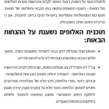
ולהטלת מצור על השטח, כצעד האמור לקדם את השגת מטרות המלחמה
מול חמאס – השבת החטופים ומיטוט כוחו הצבאי והשלטוני של חמאס.
המערכות הממשלתית והפוליטית בישראל הגיבו בחיוב לתוכנית, אם כי
עדיין לא אימצו אותה באופן מלא.
תוכנית האלופים נשענת על ההנחות
הבאות:
האסטרטגיה שכוללת לחץ צבאי לשחרור החטופים כשלה. המשך
הלחץ הצבאי במתכונתו הנוכחית לא יביא להישג הנדרש.
צה"ל לא השכיל לבצע פעולות נוספות, שביכולתן לקדם את השגת
מטרות המלחמה - השמדת יכולות חמאס הצבאיות והשלטוניות -
וביניהן: כיתור אזורי הלחימה; פינוי מלא של אוכלוסייה ממרחבים
חיוניים להמשך הלחימה; מצור מלא על צפון הרצועה; יצירת מנגנון
לחלוקת הסיוע ההומניטרי שימנע מחמאס להמשיך ולשלוט
בחלוקתו ובמחסות העקורים.