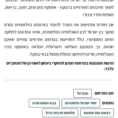
לשאר ההיבטים האזרחיים ברצועה - אספקת מזון ומים, חינוך, בריאות,
תשתיות וסדר ציבורי.
אנו חוזרים ומדגישים את הצורך להיעזר בארגונים בינלאומיים כגורם
מתווך בין ישראל לבין האוכלוסייה הפלסטינית, שיהיו אחראים לחלוקת
הסיוע ההומניטרי, כולל הסתייעות בגורמים אזרחיים עזתיים שאינם
חמאס. כך תצומצם השליטה הישראלית המלאה באספקת צרכי
האוכלוסייה, שדינה להיחשב כהטלת ממשל צבאי בפועל.
הדעות המובעות בפרסומי המכון למחקרי ביטחון לאומי הן של המחברים
בלבד.
סוג הפרסום
מבט על
נושאים
יחסי ישראל-פלסטינים
צבא ואסטרטגיה
רצועת עזה וחמאס
מלחמת חרבות ברזל