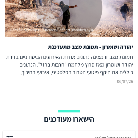
Ilia Yefimovich/dpa via Reuters Connect (modified by INSS)
יהודה ושומרון - תמונת מצב מתעדכנת
תמונת מצב זו מציגה נתונים אודות האירועים הביטחוניים בזירת
יהודה ושומרון מאז פרוץ מלחמת "חרבות ברזל". הנתונים
כוללים את היקף פיגועי הטרור הפלסטיני, אירועי החיכוך,
הנפגעים, הסיכולים והמעצרים בגזרה. הנתונים מבוססים על
06/07/26
מקורות רשמיים ואיסוף מודיעין גלוי (אוסינט) ומתעדכנים באופן
שוטף.
הישארו מעודכנים