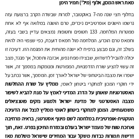
מאת ראש המכון, אלוף (מיל') תמיר הימן
בחלוף חצי שנה מה-7 באוקטובר, למרות שבשדה הקרב ברצועת עזה
נרשמו הישגים אופרטיביים ניכרים, טרם הושגה במלואה אף לא אחת
ממטרות המלחמה. 133 חטופים וחטופות נמצאים עדיין בשבי בעזה,
וחמאס טרם הוכרע. המלחמה מול חמאס דועכת, כפי שצפוי היה להיות
בשלב זה, וגם מבצע ברפיח לא ישנה מהותית את המגמה הזו. דעיכה זו
יכולה להוביל לדשדוש, שבצידו מפח נפש, אכזבה ותסכול, אך מנגד, מצב
זה עשוי להציע שורת הזדמנויות, המפורטות ומנומקות במסמך זה, אשר
ישפרו את מצבה הביטחוני של ישראל לאורך זמן. המסמך, אשר נכתב על
ידי חוקרי המכון למחקרי ביטחון לאומי,
ממליץ על שורת ההחלטות
האסטרטגיות שאותן על הדרג המדיני לאמץ על מנת להביא לשיפור
מצבה האסטרטגי של מדינת ישראל ולמנוע נזקים פוטנציאלים
משמעותיים. המכון למחקרי ביטחון לאומי ממליץ לנצל את הדעיכה
הטקטית-אופרטיבית במלחמה לשם מינוף אסטרטגי, בראיה מרחיבה
וארוכת טווח של מעמד ישראל בעולם ובמזרח התיכון בפרט. זאת, תוך
דרישת תמורות כבדות משקל עבור המחירים שישראל משלמת מאז