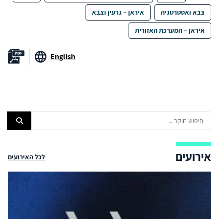
צבא ואסטרטגיה
איראן – גרעין וצבא
איראן – המערכת האזורית
English
אירועים
לכל האירועים