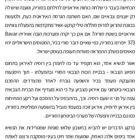
הכחישה בעבר כי שלחה כוחות איראניים להילחם בסוריה, וטענה שיש לה
רק יועצים צבאיים שם. האם תשתנה הגרסה האיראנית כעת, ולמעשה
בכוונת טהראן לפרוס סוללות טילי קרקע-אוויר מתקדמות בהפעלת צוותים
איראניים בשטח סוריה? אם אכן כך יקרה ומערכות הגנה אוויריתBavar-
373 ייפרסו בסוריה, כפי שאיים דובר סורי בכיר, המטוסים הישראליים יהיו
מאוימים משלב ההמראה משדות תעופה בעומק ישראל.
אשר לנשיא אסד, הוא הקפיד עד כה לתמרן בין רוסיה לאיראן בתחום
הסיוע הצבאי - בבניית הכוח הצבאי הסורי ובהפעלתו - תוך הימנעות
מהענקת מעמד בכיר והשפעה גוברת לאחד מהצדדים. ההסכם
הצבאי-ביטחוני עם איראן מצביע על כי הוא מעדיף את הברית הצבאית
עמה על פני זו שעם רוסיה. וכך, בהתבסס על ההסכם ועל רקע המתיחות
בין איראן לרוסיה, איראן זוכה במעמד מוביל בהשפעה הפוליטית בסוריה,
כמו גם בבנייה והפעלה של מערכי הביטחון הסוריים.
ברקע הדברים יש להביא בחשבון שלוש סוגיות שמטרידות את הנשיא
אסד בימים אלה: האחת, שמועות שסר חינו בעיני מוסקבה ורצונו לאותת