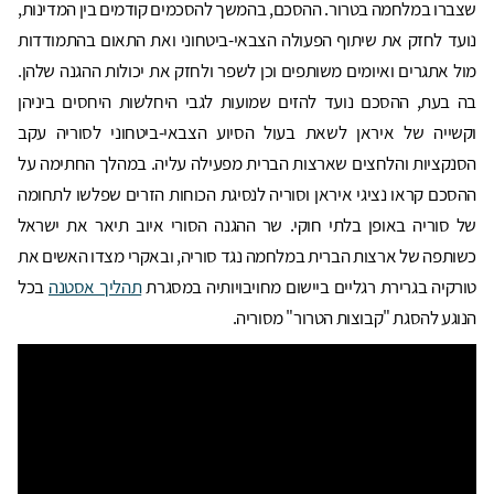
שצברו במלחמה בטרור. ההסכם, בהמשך להסכמים קודמים בין המדינות,
נועד לחזק את שיתוף הפעולה הצבאי-ביטחוני ואת התאום בהתמודדות
מול אתגרים ואיומים משותפים וכן לשפר ולחזק את יכולות ההגנה שלהן.
בה בעת, ההסכם נועד להזים שמועות לגבי היחלשות היחסים ביניהן
וקשייה של איראן לשאת בעול הסיוע הצבאי-ביטחוני לסוריה עקב
הסנקציות והלחצים שארצות הברית מפעילה עליה. במהלך החתימה על
ההסכם קראו נציגי איראן וסוריה לנסיגת הכוחות הזרים שפלשו לתחומה
של סוריה באופן בלתי חוקי. שר ההגנה הסורי איוב תיאר את ישראל
כשותפה של ארצות הברית במלחמה נגד סוריה, ובאקרי מצדו האשים את
טורקיה בגרירת רגליים ביישום מחויבויותיה במסגרת
תהליך אסטנה
בכל
הנוגע להסגת "קבוצות הטרור" מסוריה.