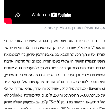
טקס החתימה על ההסכם בין סוריה לאיראן, יולי 2020
רכיב מרכזי בהסכם הוא חיזוק מערך ההגנה האווירית הסורי. לדברי
הרמטכ״ל האיראני, יעודו הוא לחזק את מערכות ההגנה האווירית של
סוריה ואת שיתוף הפעולה הצבאי בנושא בינה לבין איראן, כדי לצמצם את
חופש הפעולה האווירי הישראלי בשמי סוריה, כמו גם של טורקיה וארצות
הברית. דובר סורי בכיר אף הבהיר שסוריה תקבל מערכות הגנה אווירית
המיוצרות באיראן וכן מערכות רוסיות שאיראן רכשה. על פי דיווח מאיראן,
היא תספק לסוריה מערכות הגנה אווירית מתקדמות: טילי קרקע-אוויר
Bavar-373 - מערכת טילי קרקע-אוויר לטווח ארוך, שהיא שחזור איראני
של מערכת 300-S הרוסית לטווח 250 ק"מ, וכן של מערכת Khordad-3-
טילי קרקע-אוויר לטווח בינוני בין 50 ל-75 ק"מ, שבאמצעותן הפילה איראן
מל"ט הוק האמריקאי ביוני 2019. בנוסף התחייבה איראן לשפר את תפקוד