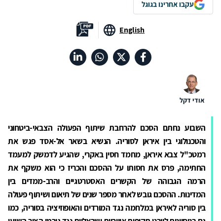
עקבו אחרינו בגוגל
English
אודי דקל
השבוע נחתם הסכם להרחבת שיתוף הפעולה הצבאי-ביטחוני
והטכנולוגי בין איראן לסוריה. הנשיא בשאר אל-אסד פגש את
רמטכ"ל צבא איראן, מחמד חסין באקרי, שהגיע לדמשק למעמד
החתימה, פרס את חסותו על ההסכם והכריז כי הוא משקף את
הרמה הגבוהה של הקשרים האסטרטגיים והרב-ממדים בין
המדינות. ההסכם גובש לאחר מספר שנים של תיאום ושיתוף פעולה
בין סוריה לאיראן במלחמה נגד המורדים והאופוזיציה בסוריה, כמו
גם בניסיונות ליירט תקיפות אוויריות ישראליות נגד גורמי הציר השיעי