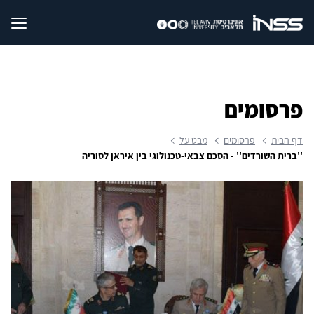
פרסומים
דף הבית
פרסומים
מבט על
''ברית השורדים'' - הסכם צבאי-טכנולוגי בין איראן לסוריה