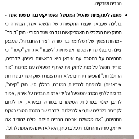
הברית וטורקיה.
מענה לסנקציות שהטיל הממשל האמריקאי נגד משטר אסד -
בת'ינה שעבאן, יועצת התקשורת של הנשיא אסד, הבהירה כי
הסנקציות הכלכליות האמריקאיות נגד המשטר הסורי - חוק "קיסר"
- מהוות המשך של המלחמה נגד סוריה ו"ציר ההתנגדות". שעבאן
ציינה כי בפני סוריה מספר אפשרויות "לשבור" את חוק "קיסר" וכי
החתימה על ההסכם עם איראן היא הראשונה ביניהן. לדבריה,
סוריה תפעל על מנת לחזק את שיתוף הפעולה עם מדינות "ציר
ההתנגדות" (הופיעו דיווחים על אודות הצפת השוק הסורי בסחורות
איראניות) ולהיפתח למדינות המזרח, בכללן סין. חוק "קיסר",
בדומה ללחץ המרבי המופעל על ידי ארצות הברית על איראן, אמור
לדרבן שינוי במדיניות המשטרים בסוריה ובאיראן, או לגרום
לקריסה כלכלית שתביא להפלתם. לדברי שר ההגנה הסורי בטקס
החתימה, "אם ממשלת ארצות הברית הייתה יכולה להוריד את
איראן, סוריה וההתנגדות על ברכיהן, היא לא הייתה מהססת לרגע".