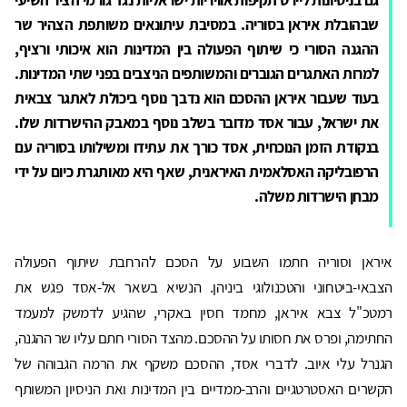
שבהובלת איראן בסוריה. במסיבת עיתונאים משותפת הצהיר שר
ההגנה הסורי כי שיתוף הפעולה בין המדינות הוא איכותי ורציף,
למרות האתגרים הגוברים והמשותפים הניצבים בפני שתי המדינות.
בעוד שעבור איראן ההסכם הוא נדבך נוסף ביכולת לאתגר צבאית
את ישראל, עבור אסד מדובר בשלב נוסף במאבק ההישרדות שלו.
בנקודת הזמן הנוכחית, אסד כורך את עתידו ומשילותו בסוריה עם
הרפובליקה האסלאמית האיראנית, שאף היא מאותגרת כיום על ידי
מבחן הישרדות משלה.
איראן וסוריה חתמו השבוע על הסכם להרחבת שיתוף הפעולה
הצבאי-ביטחוני והטכנולוגי ביניהן. הנשיא בשאר אל-אסד פגש את
רמטכ"ל צבא איראן, מחמד חסין באקרי, שהגיע לדמשק למעמד
החתימה, ופרס את חסותו על ההסכם. מהצד הסורי חתם עליו שר ההגנה,
הגנרל עלי איוב. לדברי אסד, ההסכם משקף את הרמה הגבוהה של
הקשרים האסטרטגיים והרב-ממדיים בין המדינות ואת הניסיון המשותף