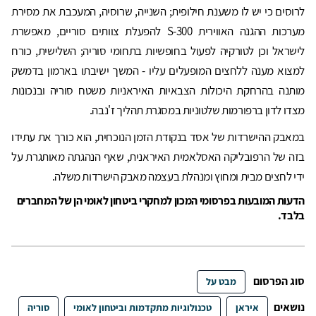
לרוסים כי יש לו משענת חילופית; השנייה, שרוסיה, המעכבת את מסירת
מערכות ההגנה האווירית 300-S להפעלת צוותים סוריים, מאפשרת
לישראל וכן לטורקיה לפעול בחופשיות בתחומי סוריה; השלישית, כורח
למצוא מענה ללחצים המופעלים עליו - המשך ישיבתו בארמון בדמשק
מותנה בהרחקת היכולות הצבאיות האיראניות משטח סוריה ובנכונות
מצדו לדון ברפורמות שלטוניות במסגרת תהליך ז'נבה.
במאבק ההישרדות של אסד בנקודת הזמן הנוכחית, הוא כורך את עתידו
בזה של הרפובליקה האסלאמית האיראנית, שאף הנהגתה מאותגרת על
ידי לחצים מבית ומחוץ ומנהלת בעצמה מאבק הישרדות משלה.
הדעות המובעות בפרסומי המכון למחקרי ביטחון לאומי הן של המחברים
בלבד.
סוג הפרסום
מבט על
נושאים
איראן
טכנולוגיות מתקדמות וביטחון לאומי
סוריה