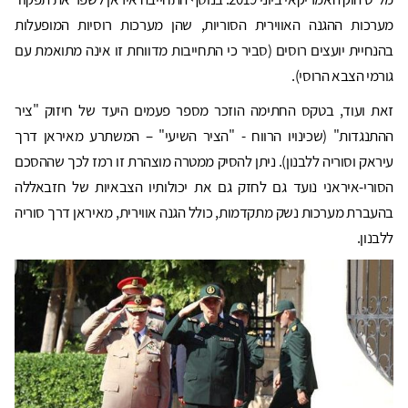
מערכות ההגנה האווירית הסוריות, שהן מערכות רוסיות המופעלות
בהנחיית יועצים רוסים (סביר כי התחייבות מדווחת זו אינה מתואמת עם
גורמי הצבא הרוסי).
זאת ועוד, בטקס החתימה הוזכר מספר פעמים היעד של חיזוק "ציר
ההתנגדות" (שכינויו הרווח - "הציר השיעי" – המשתרע מאיראן דרך
עיראק וסוריה ללבנון). ניתן להסיק ממטרה מוצהרת זו רמז לכך שההסכם
הסורי-איראני נועד גם לחזק גם את יכולותיו הצבאיות של חזבאללה
בהעברת מערכות נשק מתקדמות, כולל הגנה אווירית, מאיראן דרך סוריה
ללבנון.