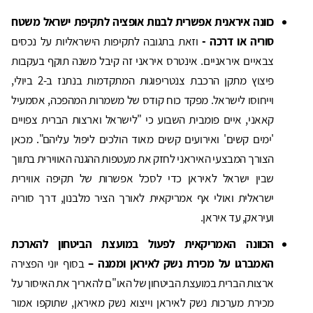
כוונה איראנית אפשרית לבנות אופציה לתקיפת ישראל משטח
סוריה או דרכה -
וזאת בתגובה לתקיפות הישראליות על נכסים
צבאיים איראניים. אינטרס איראני זה קיבל משנה תוקף בעקבות
פיצוץ מתקן הרכבת צנטריפוגות המתקדמות בנתנז ב-2 ביולי,
וייחוסו לישראל. מפקד כוח קודס של משמרות המהפכה, אסמעיל
קאאני, איים פומבית השבוע כי "לישראל וארצות הברית צפויים
'ימים קשים' ואירועים קשים מאוד הולכים ליפול עליהם". מכאן
הצורך המבצעי האיראני לחזק את מעטפות ההגנה האווירית בתווך
שבין ישראל לאיראן כדי לסכל אפשרות של תקיפה אווירית
ישראלית ואולי אף אמריקאית לאורך הציר מלבנון, דרך סוריה
ועיראק, עד איראן.
הכוונה האמריקאית לפעול במועצת הביטחון להארכת
האמברגו על מכירת נשק לאיראן וממנה –
בסוף יוני הפצירה
ארצות הברית במועצת הביטחון של האו"ם להאריך את האיסור על
מכירת מערכות נשק לאיראן וייצוא נשק מאיראן, שתוקפו אמור