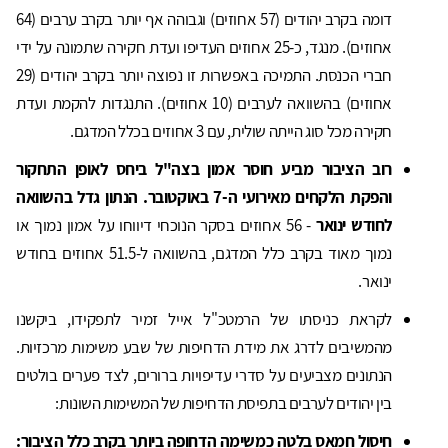
דומה בקרב יהודים (57 אחוזים) וגבוהה אף יותר בקרב ערבים (64
אחוזים). מנגד, כ-25 אחוזים העדיפו ועדת חקירה שתמונה על ידי
חברי הכנסת. התמיכה באפשרות זו נפוצה יותר בקרב יהודים (29
אחוזים) בהשוואה לערבים (10 אחוזים). התנגדות להקמת ועדת
חקירה מכל סוג הייתה שולית, עם 3 אחוזים בכלל המדגם.
רוב הציבור מביע חוסר אמון בצה"ל ביחס לאופן התחקור
והפקת הלקחים מאירועי ה-7 באוקטובר. הנתון גדל בהשוואה
לחודש ינואר
- 56 אחוזים בסקר הנוכחי דיווחו על אמון נמוך או
נמוך מאוד בקרב כלל המדגם, בהשוואה ל-51.5 אחוזים בחודש
ינואר.
לקראת כניסתו של הרמטכ"ל אייל זמיר לתפקידו, ביקשנו
מהמשיבים לדרג את מידת הדחיפות של שבע משימות מרכזיות.
הנתונים מצביעים על סדרי עדיפויות ברורים, לצד פערים בולטים
בין יהודים לערבים בתפיסת הדחיפות של המשימות השונות:
חיסול חמאס בלטה כמשימה הדחופה ביותר בקרב כלל הציבור: