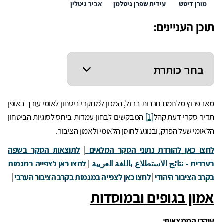
מורן דיטש
עידית שפרן גיטלמן
אביר גיטלין
תוכן העניינים:
מאז פרוץ מלחמת חרבות ברזל, המכון למחקרי ביטחון לאומי עורך באופן
תדיר סקרי דעת קהל
[1]
המבקשים לבחון עמדות ביחס לסוגיות הביטחון
הלאומי שעל הפרק, ובנוגע לחוסן הלאומי ולאמון הציבור.
לחצו כאן
להורדת נתוני הסק
ר
המלאים
|
לתוצאות הסקר בשפה
בערבית - نتائج الاستطلاع باللغة العربية
|
לחצו כאן לצפייה במגמות
בקרב הציבור היהודי
|
לחצו כאן לצפייה במגמות בקרב הציבור הערבי
|
אמון בגופים ובמוסדות
עיקרי הממצאים: