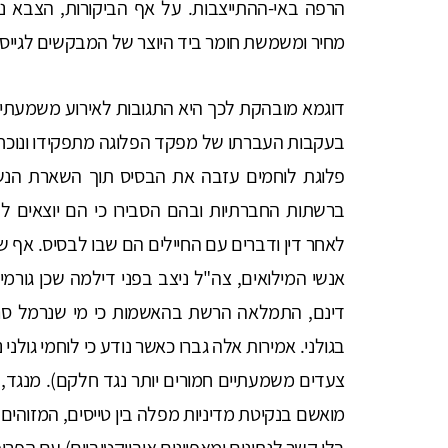
הרפה באי-ההתייצבות. על אף הביקורות, הצבא נצמד
מחיר ומשמשת חומר ביד היוצר של המבקשים לגייס 
בעקבות העברתו של מפקד הפלוגה מתפקידו ונוכח 
פלוגת לוחמים עזבה את הבסיס תוך השארת הנשק
ברשתות החברתיות ובהם הסבירו כי הם יוצאים לנ
לאחר דין ודברים עם החיילים הם שבו לבסיס. אף
אנשי המילואים, צה"ל ניצב בפני דילמה שכן גורמי
דינם, התמלאה הרשת בהאשמות כי מי שנרמל סרב
בגולני. אמירות אלה גברו כאשר נודע כי לוחמי גולני
צעדים משמעתיים חמורים יותר נגד חלקם). מנגד, אם
מואשם בנקיטת מדיניות מפלה בין טייסים, המזוהים ע
בלי קשר לנתונים ומאפיינים אובייקטיביים) עם הפריפ