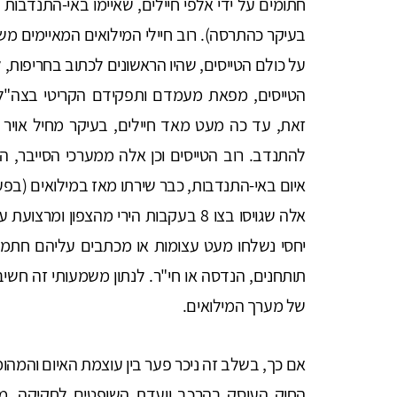
חתומים על ידי אלפי חיילים, שאיימו באי-התנדבות 
בעיקר כהתרסה). רוב חיילי המילואים המאיימים משר
על כולם הטייסים, שהיו הראשונים לכתוב בחריפות,
הטייסים, מפאת מעמדם ותפקידם הקריטי בצה"ל,
זאת, עד כה מעט מאד חיילים, בעיקר מחיל אויר (ו
להתנדב. רוב הטייסים וכן אלה ממערכי הסייבר, המ
איום באי-התנדבות, כבר שירתו מאז במילואים (בפעי
אלה שגויסו בצו 8 בעקבות הירי מהצפון ו
יחסי נשלחו מעט עצומות או מכתבים עליהם חתמו מ
תותחנים, הנדסה או חי"ר. לנתון משמעותי זה חשיב
של מערך המילואים.
אם כך, בשלב זה ניכר פער בין עוצמת האיום והמהומה
החוק העוסק בהרכב וועדת השופטים לחקיקה, מחא