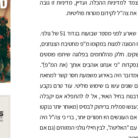
 למדיניות ההכלה. ועדיין, מדיניות זו גובה
את צה"ל לקידום מטרות פוליטיות.
דוגמא מובהקת לכך היא התגובות לאירוע משמעתי שארע לפני מספר שבועות בגדוד 51 של גולני.
הכוונה למנות במקומו מ"פ מחטיבת הצנחנים,
ים. חלק מהלוחמים בפלוגה שיתפו פוסטים
פקדות "כי אנחנו אוהבים אותך (את המ"פ)".
 שמדובר היה באירוע משמעת חסר קשר למחאת
ם שונים עשו בו שימוש פוליטי. עוד טרם נקבע
נות בחיל האויר, אל לו להתפלא אם יקבלה
 נענשו סמלית בריתוק לבסיס (מאוחר יותר ננקטו
 העונשים היו חמורים יותר, ברי כי צה"ל היה
ם "האליטה", לבין חיילי גולני המזוהים (גם אם
ריה.