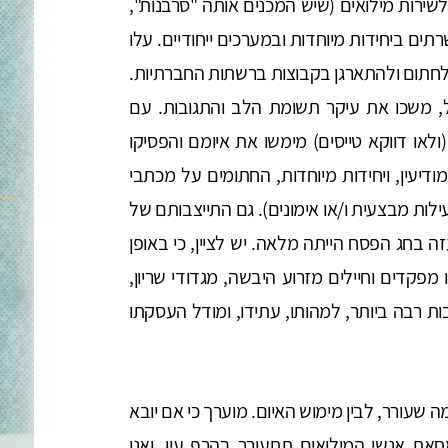
לשירות מילואים (שיש המכנים אותה "סרבנות",
תים ביחידות מיוחדות ובמערכים ייחודיים. עלו
 לחתום ולהתארגן בקבוצות ברשתות החברתיות.
 משכו את עיקר תשומת הלב והתגובות. עם
לאו דווקא טייסים) מימשו את איומם והפסיקו
ודיעין, ויחידות מיוחדות, החתומים על מכתבי
לות מבצעית ו/או אימונים). גם התייצבותם של
מרצועת עזה בחג הפסח הייתה מלאה. יש לציין, כי באופן
פקדים וחיילים מזרוע היבשה, מגדודי שריון,
ות רבה ביותר, למהותו, עתידו, ומודל העסקתו
 שעורר, לבין מימוש האיום. מוערך כי אם יובא
ת אנשי המילואים תתעורר בהרף עין, ואנו