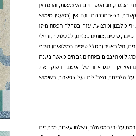
ת הכנסת, חג הפסח ויום העצמאות, והרמדאן
שורת באי-התנדבות, וגם אין (כמעט) מימוש
רי מלבנון ומרצועת עזה במהלך הפסח גויסו
ייצבות של אנשי הסייבר, טייסים, צוותים טכניים, לוגיסטיקה, וחיילי
ים, חיל האוויר (הכולל טייסים במילואים) תוקף
כרגיל ומתייצבים באחוזים גבוהים מאשר בשנה
תם היא אך היבט אחד של המשבר הפוקד את
על הלכידות הצה"לית ועל אפשרות השימוש
מת על ידי הממשלה, נשלחו עשרות מכתבים