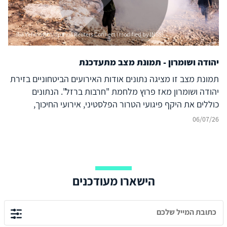
Ilia Yefimovich/dpa via Reuters Connect (modified by INSS)
יהודה ושומרון - תמונת מצב מתעדכנת
תמונת מצב זו מציגה נתונים אודות האירועים הביטחוניים בזירת
יהודה ושומרון מאז פרוץ מלחמת "חרבות ברזל". הנתונים
כוללים את היקף פיגועי הטרור הפלסטיני, אירועי החיכוך,
הנפגעים, הסיכולים והמעצרים בגזרה. הנתונים מבוססים על
06/07/26
מקורות רשמיים ואיסוף מודיעין גלוי (אוסינט) ומתעדכנים באופן
שוטף.
הישארו מעודכנים