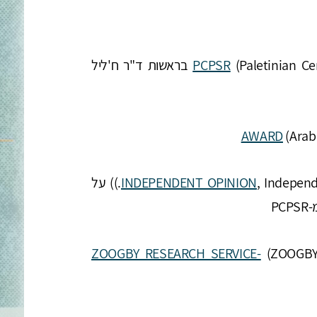
PCPSR
(Paletinian Center for Public Survey and Research) בראשות ד"ר ח'ליל
AWARD
(Arab
INDEPENDENT OPINION
, Independent Opinion Research & Strategy, Ltd.)) על
P
ZOOGBY RESEARCH SERVICE-
(ZOOGBY 