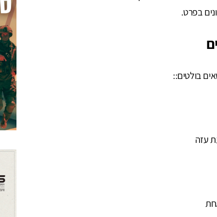
נים בפרט.
ם
ים בולטים::
ת עזה
חת