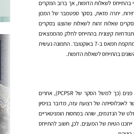
בהתייחס לשאלות הדומות, אך ברוב המקרים
תירות. יתרה מזאת, בסקר ספטמבר של המכון
 הנסקרים שאלות זהות לשאלות שהוצגו בסקרים
מים ומאז אוקטובר 2023, בולטת תנודתיות קיצונית בהתייחס לחלק מהממצאים
ובדגש על השאלות המתייחסות למידת התמיכה במתקפת חמאס ב-7 באוקטובר. התמונה נעשית
שונים בהתייחס לשאלות הדומות.
חלק מהסקרים נוהלו באמצעות ראיונות פנים אל פנים (כך למשל הסקר של PCPSR), אחרים
לאוכלוסייתה של רצועת עזה, מדובר בניסיון
לט של הנדגמים, שוהה במחסות הומניטאריים
נו הטיות של המענים. לכן, חשוב להתייחס
ביניהם.