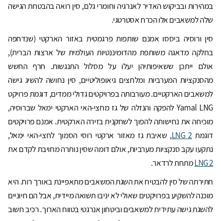
במהירות ובביקוש האדיר לאנרגיה וחומרי גלם, סין רואה בהבטחת הגישה
שלה למשאבים אלו הכרח אסטרטגי.
סין ורוסיה ביססו אמנם שותפות פרגמטית באזור הארקטי (שנדחפה
בחלקה מדאגה משותפת מהדומיננטיות העולמית של ארצות הברית),
אולם ייתכן ששאיפותיהן יעלו על מסלול התנגשות. חרף החשש
מהסנקציות המערביות ומלחצים גיאופוליטיים, סין נחושה להשיג גישה
למשאבים הארקטיים. מעורבותה בפרויקטים גדולי ממדים, דוגמת פרויקט
Yamal LNG להפקה והנזלה של גז מחצי-האי הארקטי ימאל שברוסיה,
מוכיחה את נחישותה להפוך לשחקנית בזירה הארקטית. אמנם פרויקטים
דוגמת
LNG 2
, שאיבת גז מאזור ארקטי רוסי הסמוך לחצי-האי ימאל,
נתקעו עקב סנקציות מערביות, אולם דומה שסין נותרה מחויבת לקדם את
LNG 2
מתחת לרדאר.
חתירתה של סין להבטיח את השגת המשאבים מתאפיינת באורך רוח. היא
מוכנה להשקיע בפרויקטים שאולי לא יניבו תשואה מיידית, אבל הם חיוניים
להשגת גישה עתידית למשאבים וביטחון אנרגטי בטווח הארוך. רכיב חשוב