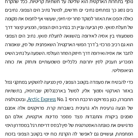
נוסף בתחרות הארקטית הוא שליטה על תשתיות קריטיות. ככל שהקרח
בים נסוג כך נפתחים נתיבי ים חדשים, למשל נתיב הים הצפוני. נתיבים
כאלה יהפכו את האזור למוקד סחר ימי חיוני, שעשוי אף לתפוס את מקומה
של תעלת סואץ. סין הביעה עניין רב בנתיב הים הצפוני, המציע קיצור דרך
משמעותי בין אסיה לאירופה בהשוואה לתעלת סואץ. נתיב הים הצפוני
הוא גם רכיב מרכזי ב'דרך המשי הארקטית' השאפתנית של סין, שאמורה
לחבר את אסיה ואירופה דרך חיזוק הסחר העולמי. השפעה על נתיב השיט
המכריע תעניק לסין יתרונות כלכליים משמעותיים ותחזק את כוחה
הגיאופוליטי.
כדי להבטיח את מעמדה בקוטב הצפוני, סין מציעה להשקיע במתקני נמל
באזור הארקטי וסמוך אליו, למשל בארכנגלסק שברוסיה, בתשתיות
תחבורה, כגון בפרויקט הרכבת הרוסי
Arctic Express
No. 1, ובטכנולוגיה
של הנעה גרעינית ולא גרעינית בשוברות קרח. פרויקטים אלה אמנם
סופגים ביקורת והתנגדות מצד מספר מדינות ארקטיות, אולם הם
מדגישים את כוונתה האסטרטגית של סין לבסס דריסת רגל במסדרון הימי
המתפתח, ועשויים גם לאפשר לה הקרנת כוח ימי בקוטב הצפוני בזכות