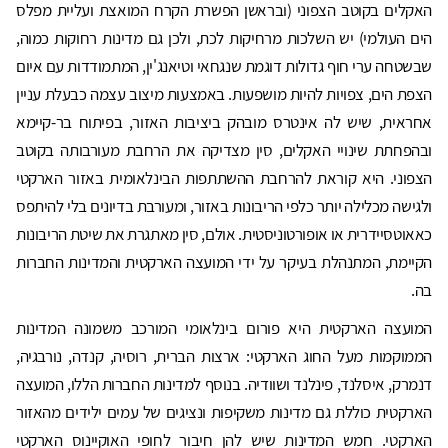
האקלים בקוטב הצפוני (ובראשן הפשרת הקרח המואצת ועליית מפלס
הים העולמי) יש השלכות מרחיקות לכת, ולכן גם מדינות רחוקות כמוה,
שבשטחה ערי חוף גדולות דוגמת שנגחאי וטיאנג'ין, המתמודדות עם איום
הצפת הים, צפויות להיות מושפעות. באמצעות מיצוב עצמה כבעלת עניין
אחראית, שיש לה אינטרס מובהק ביציבות האזור, בפיתוח בר-קיימא
ובהפחתת שינויי האקלים, סין מצדיקה את הרחבת מעורבותה בקוטב
הצפוני. היא קוראת להרחבת ההשתתפות הבינלאומית באזור הארקטי
ולגישה מכלילה יותר כלפי הריבונות באזור, ומעורבת בדיונים בלי להיתפס
כאאוטסיידרית או אופורטוניסטית. אולם, סין מאתגרת את שיטת הריבונות
הקיימת, המתנהלת בעיקר על ידי המועצה הארקטית והמדינות החברות
בה.
המועצה הארקטית היא פורום בינלאומי המורכב משמונה המדינות
הממוקמות מעל החוג הארקטי: ארצות הברית, רוסיה, קנדה, נורבגיה,
דנמרק, איסלנד, פינלנד ושוודיה. בנוסף למדינות החברות הללו, המועצה
הארקטית כוללת גם מדינות משקיפות ונציגים של עמים ילידים מהאזור
הארקטי. חמש המדינות שיש להן חיבור לחופי האוקיינוס ​​הארקטי