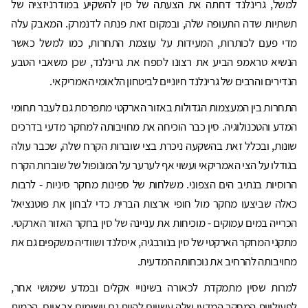
למשל, גרינלנד דחתה את הצעתה של סין להשקיע במודרניזציה של
תשתיות שדה התעופה שלה, ובמקום זאת פנתה לדנמרק. המאבק עלה
מדי פעם לכותרות, המעידות על עוצמת התחרות, כמו למשל כאשר
הנשיא טראמפ הביע את רצונו לספח את גרינלנד, שכן משאבי הטבע
הנדירים והרבים של גרינלנד חיוניים לביטחון הלאומי האמריקאי.
התחרות בין המעצמות הגדולות באזור הארקטי מתפרסת גם לעבר תחומי
המדע והטכנולוגיה. סין כבר הוכיחה את מחויבותה למחקר מדעי בדרכים
שונות, ובכלל זאת בהשקעה ניכרת בצי שוברות הקרח שלה, שכבר עולה
בגודלו על הצי האמריקאי ועשוי אף לערער על המונופול של שוברות הקרח
הרוסיות בנתיב הים הצפוני. משלחות של ספינות מחקר סיניות - לרבות
כאלה שביצעו מחקר מול חופי ארצות הברית כדי לבחון את פוטנציאל
הכרייה במים עמוקים - מוכיחות את עניינה של סין בחקר האזור הארקטי.
מתקני המחקר הארקטי של סין בנורבגיה, איסלנד ושוודיה משקפים גם את
מחויבותה להרחיב את נוכחותה המדעית.
למרות שסין מתמקדת לכאורה בשינויי אקלים ובמדע שימושי אחר,
לפעילויות המחקר המדעי שלה עשויים להיות גם יישומים צבאיים. הכמות