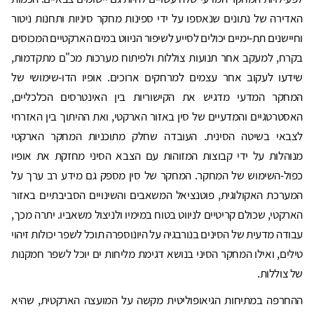
האדירה של נתונים שנאספו על ידי ספינות מחקר סיניות ותחנות ניטור
וחיישנים תת-ימיים יכולים לסייע לשיפור הניווט במים הארקטיים המכוסים
בקרח, למעקב אחר תנועות צוללות ולפיתוח מערכות מכ"ם מתקדמות,
שידעו לעקוב אחר עצמים למרחקים ארוכים. אופיו הדו-שימושי של
המחקר המדעי מדגיש את הקישוריות בין האינטרסים הכלכליים,
האסטרטגיים והמדעיים של סין באזור הארקטי, ואת ההיתוך בין האזרחי
לצבאי בשיטה הסינית. העובדה שחלק מתוכניות המחקר הארקטי
מנוהלות על ידי קבוצות המזוהות עם הצבא הסיני מחזקת את אופיו
כפול-השימוש של המחקר. המחקר של סין מספק גם מידע רב ערך על
המערכת האקולוגית, פוטנציאל המשאבים והשינויים הסביבתיים באזור
הארקטי, שכולם קריטיים לניווט בטוח במימיו ולניצול משאביו. יתרה מכך,
עבודה מדעית של הסינים בנורבגיה על היונוספרה תוכל לשפר יכולות זיהוי
טילים, ואילו המחקר הסיני בנושא דגימת מליחות ים יוכל לשפר חמקנות
של צוללות.
ההחרפה במתיחות הגיאופוליטית מקשה על המועצה הארקטית, שהיא