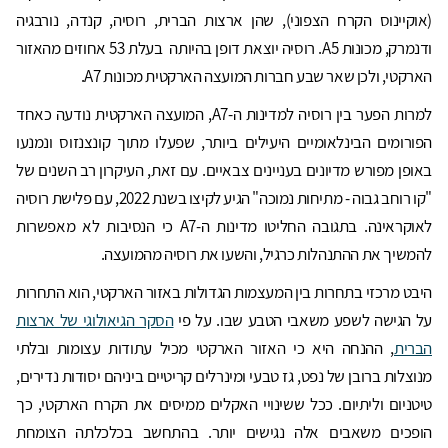
(אוקיינוס הקרח הצפוני), שהן ארצות הברית, רוסיה, קנדה, נורבגיה
ודנמרק, מכונות A5. רוסיה יוצאת דופן בהיותה בעלת 53 אחוזים מהאזור
הארקטי, ולכן שאר שבע חברות המועצה הארקטית מכונות A7.
למרות הפער בין רוסיה למדינות ה-A7, המועצה הארקטית נודעה כאחד
הפורומים הבינלאומיים היעילים ביותר, שפעלו מתוך קונצנזוס ונמנעו
באופן מפורש מדיונים בעניינים צבאיים. עם זאת, העיקרון רב השנים של
"קו רוחב גבוה - מתיחות נמוכה" הגיע לקיצו בשנת 2022, עם פלישת רוסיה
לאוקראינה. בתגובה החליטו מדינות ה-A7 כי הנסיבות לא מאפשרות
להמשיך את ההתנהלות כרגיל, והשעו את רוסיה מהמועצה.
היבט מרכזי בתחרות בין המעצמות הגדולות באזור הארקטי, הוא התחרות
על הגישה לשפע משאבי הטבע שבו. על פי
הסקר הגיאולוגי של ארצות
הברית
, ההנחה היא כי האזור הארקטי מכיל עתודות עצומות ובלתי
מנוצלות ברובן של נפט, גז טבעי ומינרלים קריטיים ביניהם יסודות נדירים,
טיטניום וליתיום. ככל ששינויי האקלים ממיסים את הקרח הארקטי, כך
הופכים משאבים אלה נגישים יותר. בהתחשב בכלכלתה הצומחת