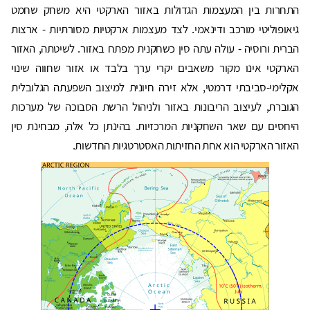
התחרות בין המעצמות הגדולות באזור הארקטי היא משחק שחמט
גיאופוליטי מורכב ודינאמי. לצד מעצמות ארקטיות מסורתיות - ארצות
הברית ורוסיה - עולה עתה סין כשחקנית מפתח באזור. לשיטתה, האזור
הארקטי אינו מקור משאבים יקרי ערך בלבד או אזור שחווה שינוי
אקלימי-סביבתי דרמטי, אלא זירה חיונית למיצוב השפעתה הגלובלית
הגוברת, לעיצוב הריבונות באזור ולניהול הרשת הסבוכה של מערכות
היחסים עם שאר השחקניות המרכזיות. בהינתן כל אלה, מבחינת סין
האזור הארקטי הוא אחת החזיתות האסטרטגיות החדשות.