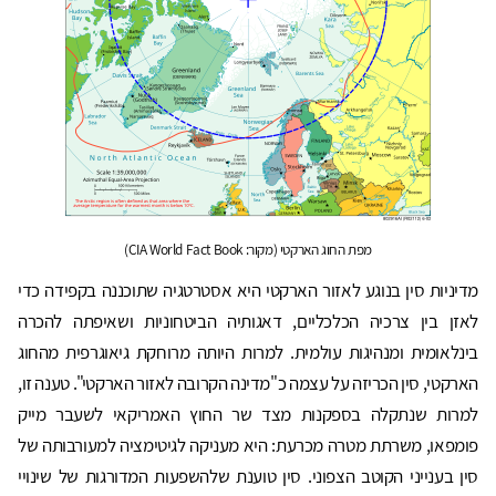
מפת החוג הארקטי (מקור: CIA World Fact Book)
מדיניות סין בנוגע לאזור הארקטי היא אסטרטגיה שתוכננה בקפידה כדי
לאזן בין צרכיה הכלכליים, דאגותיה הביטחוניות ושאיפתה להכרה
בינלאומית ומנהיגות עולמית. למרות היותה מרוחקת גיאוגרפית מהחוג
הארקטי, סין הכריזה על עצמה כ"מדינה הקרובה לאזור הארקטי". טענה זו,
למרות שנתקלה בספקנות מצד שר החוץ האמריקאי לשעבר מייק
פומפאו, משרתת מטרה מכרעת: היא מעניקה לגיטימציה למעורבותה של
סין בענייני הקוטב הצפוני. סין טוענת שלהשפעות המדורגות של שינויי