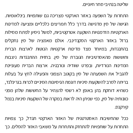
שליטה בנתיבי סחר חיוניים.
התחרות על השפעה באזור הארקטי מצריכה גם שותפויות בינלאומיות.
הגישה של סין מדגישה בדרך כלל תמריצים כלכליים ומציעה למדינות
הארקטיות הזדמנויות השקעה אטרקטיביות, למשל ניסיון לפתח מסילות
ברזל באזור הארקטי הסקנדינבי. אולם מאמציה של סין נתקלים
בהתנגדות, במיוחד מצד מדינות ארקטיות הנוטות לארצות הברית
וחוששות מהאסרטיביות הגוברת של סין. בחזית ההתנגדות ניצבות
המדינות הנורדיות, ובפרט שוודיה ונורבגיה. ארצות הברית מעוניינת
להגביל את השפעתה של סין בקוטב הצפוני והפעילה לחץ על בעלות
בריתה לסרב להשקעות סיניות דוגמת הניסיונות הסיניים לכרות בגרינלנד,
כשהיא דוחקת בהן באופן לא רשמי להצהיר על החששות שלהן מפני
כוונותיה של סין, כפי שניתן היה לראות במקרה של השקעות סיניות בנמל
קירקנס.
ככל שהחשיבות האסטרטגית של האזור הארקטי תגדל, כך צפויות
התחרות על שותפויות להתחזק והתחרות על משאבי האזור להסלים. כך