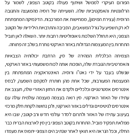
הפורום העיקרי לממשל ושיתוף פעולה בקוטב הצפוני, לשמור על
הרלוונטיות והאפקטיביות שלה. השעייתה של רוסיה מהמועצה והתגובה
הרוסית (עצירת המימון), ממחישות את המורכבות. הדינמיקה המתפתחת
לא רק תשפיע על גורל המשאבים, הסביבה והתרבויות הילידיות של הקוטב
הצפוני, היא תחולל השלכות גיאופוליטיות רחבות יותר. השאלה לאן תוביל
התחרות בין המעצמות הגדולות באזור הארקטי נותרת בשלב זה פתוחה.
הצמיחה הכלכלית המהירה של סין, הרחבת יכולותיה הצבאיות
והאסרטיביות הגוברת שלה, הופכות אותה לכוח משמעותי באזור הארקטי,
שנשלט בעבר על ידי נאט"ו ורוסיה. האינטראקציה המתפתחת בין
המעצמות המעורבות, שכל אחת מהן חותרת למקסם השפעה, לבסס
אינטרסים אסטרטגיים וכלכליים ולקדם את החזון האזורי שלה, תעצב את
עתידו של האזור הארקטי. סין רואה בעצמה מעצמה עולמית עולה עם
אינטרסים לגיטימיים וגדלים באזור הארקטי, ולכן נחושה לקחת חלק מרכזי
בעיצוב עתידו של האזור ולתרום לסדר עולמי חדש ורב-קוטבי, שבו היא
ממלאת תפקיד מוביל. התחרות בקוטב הצפוני בין סין לארצות הברית כבר
החלה, וככל הנראה היא תואץ לאחר שנתיב הים הצפוני יתפוס את מעמדו