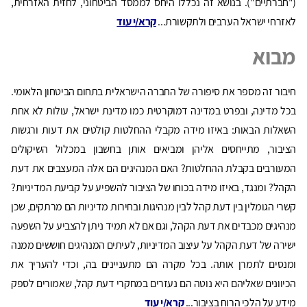
("חברתיים"). בנושא זה נכללו היחס לממסד הביטחוני, לחזית האזרחית,
לאזרחי ישראל הערבים ולתקשורת...
קרא/י עוד
מבוא
חיבור זה מספר את סיפורה של החברה הישראלית בתחום הביטחון הלאומי.
בכל מדינה, ובפרט במדינה דמוקרטית כמו מדינת ישראל, עולות לא אחת
השאלות הבאות: באיזו מידה מקבלי ההחלטות קולטים את דעות ורגשות
הציבור, מתייחסים אליהן ומביאים אותן בחשבון במכלול השיקולים
המעורבים בקבלת ההחלטות? האם המנהיגים הם אלה המעצבים את דעת
הקהל? ומנגד, באיזו מידה בכוחו של הציבור להשפיע על קביעת המדיניות?
קשרי הגומלין בין דעת קהל לבין מנהיגות ובחירות מדיניות הם מרתקים, שכן
מנהיגים מכבדים את דעת הקהל, וגם אם לא תמיד ניתן להצביע על השפעה
ישירה של דעת הקהל על עיצוב המדיניות, לעיתים המנהיגים חוששים ממנה
ומנסים לתמרן אותה. בכל מקרה הם מתעניינים בה, וכדי להעריך את
הכיוונים שאליהם היא נוטה הם נעזרים במחקרי דעת קהל, שאמורים לספק
מידע על הלכי הרוח בציבור...
קרא/י עוד