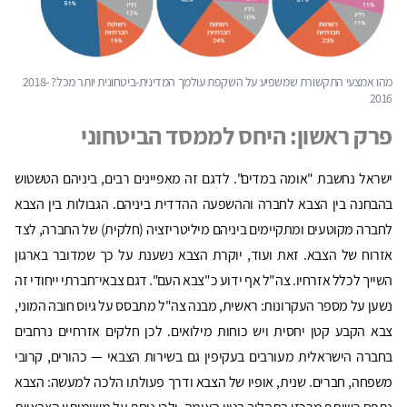
מהו אמצעי התקשורת שמשפיע על השקפת עולמך המדינית-ביטחונית יותר מכל? 2018-
2016
פרק ראשון: היחס לממסד הביטחוני
ישראל נחשבת "אומה במדים". לדגם זה מאפיינים רבים, ביניהם הטשטוש
בהבחנה בין הצבא לחברה וההשפעה ההדדית ביניהם. הגבולות בין הצבא
לחברה מקוטעים ומתקיימים ביניהם מיליטריזציה (חלקית) של החברה, לצד
אזרוח של הצבא. זאת ועוד, יוקרת הצבא נשענת על כך שמדובר בארגון
השייך לכלל אזרחיו. צה"ל אף ידוע כ"צבא העם". דגם צבאי־חברתי ייחודי זה
נשען על מספר העקרונות: ראשית, מבנה צה"ל מתבסס על גיוס חובה המוני,
צבא הקבע קטן יחסית ויש כוחות מילואים. לכן חלקים אזרחיים נרחבים
בחברה הישראלית מעורבים בעקיפין גם בשירות הצבאי — כהורים, קרובי
משפחה, חברים. שנית, אופיו של הצבא ודרך פעולתו הלכה למעשה: הצבא