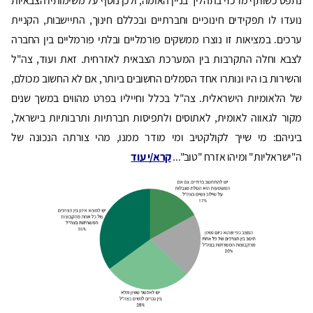
נתפס כשותף מרכזי בתהליך בניין האומה, ולכן נוסף על משימותיו הצבאיות
נועדו לו תפקידים חינוכיים וחברתיים ובכללם חינוך, התיישבות, הקניית
ערכים. במציאות זו נוצרו ממשקים פורמליים ובלתי פורמליים בין החברה
לצבא וחלה התקרבות בין המערכת הצבאית לאזרחית. זאת ועוד, צה"ל
והשירות בו היו ונותרו אחד הסמלים החשובים ביותר, אם לא החשוב מכולם,
של הלאומיות הישראלית. צה"ל בכלל וחייליו בפרט מהווים במשך שנים
מקור לגאווה לאומית, לאתוסים ולתפיסות חברתיות ותרבותיות בישראל,
ביניהם: מי שייך לקולקטיב ומי מודר ממנו, מהי צורתה הנכונה של
ה"ישראליות" ומיהו אזרח "טוב"...
קרא/י עוד