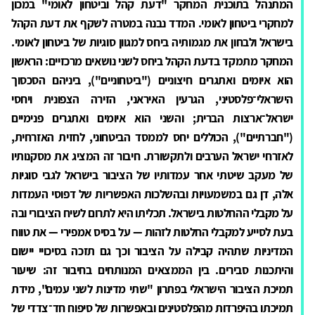
המתנהל בתוכנית המחקר "דעת קהל וביטחון לאומי" במכון
למחקרי ביטחון לאומי. המדד נבנה במטרה לשקף את דעת הקהל
בישראל ולבחון את מגמותיה ביחס למגוון סוגיות של ביטחון לאומי.
המחקר מתמקד בדעת הקהל ביחס לשני נושאים מרכזיים: הראשון
הוא איומים ואתגרים חיצוניים ("ביטחוניים"), ביניהם הסכסוך
הישראלי־פלסטיני, הגרעין האיראני, הזירה הצפונית ויחסי
ישראל־ארצות הברית; והשני הוא איומים ואתגרים פנימיים
("חברתיים"), הכוללים יחס לממסד הביטחוני, לחזית האזרחית,
לאזרחי ישראל הערבים ולתקשורת.
חיבור זה המציג את מסקנותיו
של מעקב שיטתי אחר עמדותיו של הציבור בישראל לגבי סוגיות
אלה, דן גם במשמעויות ובהשלכות האפשריות של דפוסי העמדות
על מקבלי ההחלטות בישראל. תכליתו היא לתרום לשיח הציבורי ובה
בעת לסייע למקבלי החלטות לזהות — על בסיס אמפירי — את טווח
המדיניות שתהיה קבילה על הציבור וכך גם תזכה בסיכויי יישום
והיתכנות סבירים.
בין הממצאים המנותחים בחיבור זה: שיעור
תמיכת הציבור הישראלי בפתרון "שתי מדינות לשני עמים", מידת
תמיכתו בהיפרדות מהפלסטינים ובאפשרות של סיפוח חד־צדדי של