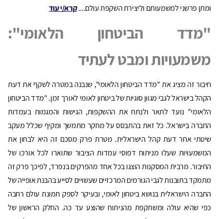
ומתן פרשני למשמעותם וליצירת השקפת עולם....
קרא/י עוד
"מדד הביטחון הלאומי":
משמעויות ומבט לעתיד
חיבור זה מציג את "מדד הביטחון הלאומי", שנבנה במטרה לשקף את דעת
הקהל בישראל לגבי מגוון סוגיות של ביטחון לאומי לאורך זמן. "מדד הביטחון
הלאומי" נועד לתאר ולנתח את ההשקפות, הגישות והמגמות בעמדות
החברה בישראל. כל זאת בהתבסס על מחקר מתמשך ומקיף שכלל מעקב
שיטתי אחר דעת קהל הישראלית. מטרת פרק מסכם זה היא לבחון את
המשמעויות שעלו מניתוח דפוסי עמדות הציבור שתוארו לכל אורכו של
החיבור. מרבית המסקנות הוצגו בכל אחד מהפרקים בנפרד, לפיכך פרק זה
מתמקד בתובנות לגבי הגורמים המרכזיים שעשויים לסייע בהבנת אופייה של
החברה הישראלית בנושא ביטחון לאומי, ובעיקר לספק תמונת עולם רחבה
כפי שהיא עולה ומשתקפת מהניתוח שהוצע עד כה. החלק הראשון של