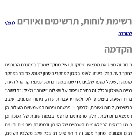
רשימת לוחות, תרשימים ואיורים
לחצ/י
להורדה
הקדמה
חיבור זה מציג את ממצאיו ומסקנותיו של מחקר שנערך במסגרת התוכנית
לחקר דעת קהל וביטחון לאומי במכון למחקרי ביטחון לאומי. מדובר במחקר
מתמשך, שכלל מספר שלבים מדי שנה במשך כחמש שנים: חקר קהל היעד,
בניית השאלון ובכלל זה בחירה וניסוח של שאלות "ישנות" ולצידן "חדשות"
ברוח השעה, ביצוע פיילוט ולאחריו עבודת שדה, ניתוח הנתונים, עיצוב
תרשימים, לוחות ואיורים, ולבסוף — פרשנות וניתוח המשמעויות העולות מן
הממצאים וכתיבתן. חלק מהנתונים פורסמו בבמות שונות של המכון וכן
הוצגו בכנסים הבינלאומיים השנתיים של המכון ובמסגרת פורומים ודיונים
רבים ומגוונים. מחקר מסוג זה דורש סיוע רב בכל שלב משלביו השונים,