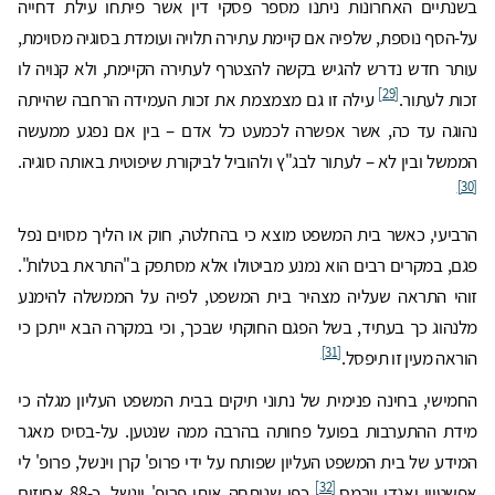
בשנתיים האחרונות ניתנו מספר פסקי דין אשר פיתחו עילת דחייה
על-הסף נוספת, שלפיה אם קיימת עתירה תלויה ועומדת בסוגיה מסוימת,
עותר חדש נדרש להגיש בקשה להצטרף לעתירה הקיימת, ולא קנויה לו
[29]
זכות לעתור.
עילה זו גם מצמצמת את זכות העמידה הרחבה שהייתה
נהוגה עד כה, אשר אפשרה לכמעט כל אדם – בין אם נפגע ממעשה
הממשל ובין לא – לעתור לבג"ץ ולהוביל לביקורת שיפוטית באותה סוגיה.
[30]
הרביעי, כאשר בית המשפט מוצא כי בהחלטה, חוק או הליך מסוים נפל
פגם, במקרים רבים הוא נמנע מביטולו אלא מסתפק ב"התראת בטלות".
זוהי התראה שעליה מצהיר בית המשפט, לפיה על הממשלה להימנע
מלנהוג כך בעתיד, בשל הפגם החוקתי שבכך, וכי במקרה הבא ייתכן כי
[31]
הוראה מעין זו תיפסל.
החמישי, בחינה פנימית של נתוני תיקים בבית המשפט העליון מגלה כי
מידת ההתערבות בפועל פחותה בהרבה ממה שנטען. על-בסיס מאגר
המידע של בית המשפט העליון שפותח על ידי פרופ' קרן וינשל, פרופ' לי
[32]
אפשטיין ואנדי וורמס,
כפי שניתחה אותו פרופ' וינשל, כ-88 אחוזים