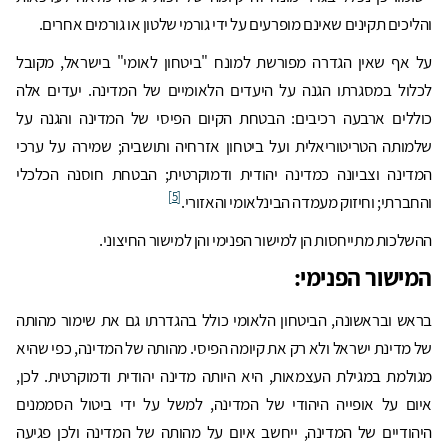
והליכים תקינים שאינם מופרעים על ידי גורמי שלטון או גורמים אחרים.
על אף שאין הגדרה מפורשת למונח "ביטחון לאומי" בישראל, מקובל
לכלול במסגרתו הגנה על היעדים הלאומיים של המדינה. יעדים אלה
כוללים ארבעה רכיבים: הבטחת הקיום הפיסי של המדינה והגנה על
שלמותה הטריטוריאלית ועל ביטחון אזרחיה ותושביה; שמירה על ערכי
המדינה וצביונה כמדינה יהודית ודמוקרטית; הבטחת חוסנה הכלכלי
[5]
והחברתי; וחיזוק מעמדה הבינלאומי והאזורי.
ההשלכות מתייחסות הן למישור הפנימי והן למישור החיצוני.
המישור הפנימי:
בראש ובראשונה, הביטחון הלאומי כולל בהגדרתו גם את שימור מהותה
של מדינת ישראל ולא רק את קיומה הפיסי. מהותה של המדינה, כפי שהיא
מגולמת במגילת העצמאות, היא היותה מדינה יהודית ודמוקרטית. לכן,
איום על אופייה היהודי של המדינה, למשל על ידי ביטול הסממנים
היהודיים של המדינה, ייחשב איום על מהותה של המדינה ולכן פגיעה