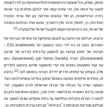
מספק. ואולם, ככל שהמערכת השיפוטית תיחלש ותיתפס כבלתי רלוונטית
להגנה על זכויות אלו, הרי שיהיה קשה יותר לבלום מהלכים נגד ישראל
בזירה הבינלאומית, הן מול ארגונים ומדינות והן מול גורמי החברה
האזרחית. כך, למשל, פרופ׳ אלן דרשוביץ׳, שהוא אחד הבולטים במגיניה
[14]
של ישראל, ציין כי הרפורמה תקשה להגן על ישראל מול מבקריה.
רביעית, יש לתת את הדעת גם למגמה מתחזקת של אחריות חברתית של
תאגידים. היבט זה בא לידי ביטוי בתופעה של ESG investments –
העדפה של יזמים וקרנות הון להשקיע על-בסיס מדדים של סביבה
(Environment), חברה (Society) וממשל תקין (Government). כיום
עוד ועוד משקיעים בוחנים את יעדי ההשקעה שלהם בהתאם למדדים
[15]
אלה, ובעולם אף קיימים מדדים לדירוג חברות בהתאם לכך.
בהיבט
זה, מהלכים שייתפסו כפגיעה בממשל התקין במדינה עשויים להיות בעלי
השפעה ישירה על היכולת של חברות ישראליות לגייס השקעות, לצד
פגיעה בדירוג האשראי הבינלאומי. יתרה מכך, בשנים האחרונות ניתן גם
לזהות כי חברות גלובליות מחליטות על בסיס שיקולים שונים למשוך את
פעילותן ממדינות הנתפסות כ-"בעייתיות" מבחינה ערכית ודמוקרטית. כך,