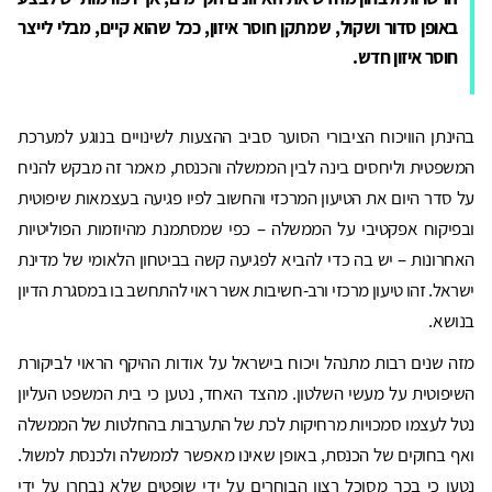
באופן סדור ושקול, שמתקן חוסר איזון, ככל שהוא קיים, מבלי לייצר
חוסר איזון חדש.
בהינתן הוויכוח הציבורי הסוער סביב ההצעות לשינויים בנוגע למערכת
המשפטית וליחסים בינה לבין הממשלה והכנסת, מאמר זה מבקש להניח
על סדר היום את הטיעון המרכזי והחשוב לפיו פגיעה בעצמאות שיפוטית
ובפיקוח אפקטיבי על הממשלה – כפי שמסתמנת מהיוזמות הפוליטיות
האחרונות – יש בה כדי להביא לפגיעה קשה בביטחון הלאומי של מדינת
ישראל. זהו טיעון מרכזי ורב-חשיבות אשר ראוי להתחשב בו במסגרת הדיון
בנושא.
מזה שנים רבות מתנהל ויכוח בישראל על אודות ההיקף הראוי לביקורת
השיפוטית על מעשי השלטון. מהצד האחד, נטען כי בית המשפט העליון
נטל לעצמו סמכויות מרחיקות לכת של התערבות בהחלטות של הממשלה
ואף בחוקים של הכנסת, באופן שאינו מאפשר לממשלה ולכנסת למשול.
נטען כי בכך מסוכל רצון הבוחרים על ידי שופטים שלא נבחרו על ידי