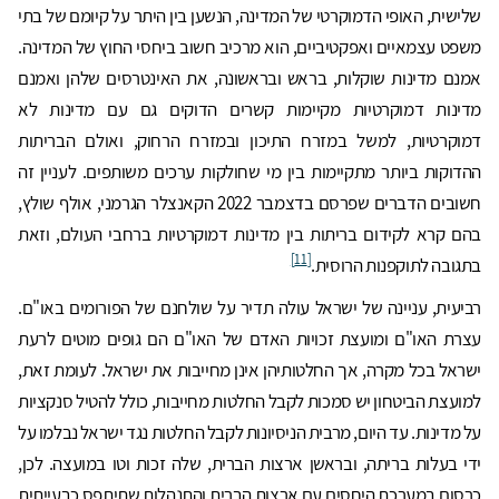
שלישית, האופי הדמוקרטי של המדינה, הנשען בין היתר על קיומם של בתי
משפט עצמאיים ואפקטיביים, הוא מרכיב חשוב ביחסי החוץ של המדינה.
אמנם מדינות שוקלות, בראש ובראשונה, את האינטרסים שלהן ואמנם
מדינות דמוקרטיות מקיימות קשרים הדוקים גם עם מדינות לא
דמוקרטיות, למשל במזרח התיכון ובמזרח הרחוק, ואולם הבריתות
ההדוקות ביותר מתקיימות בין מי שחולקות ערכים משותפים. לעניין זה
חשובים הדברים שפרסם בדצמבר 2022 הקאנצלר הגרמני, אולף שולץ,
בהם קרא לקידום בריתות בין מדינות דמוקרטיות ברחבי העולם, וזאת
[11]
בתגובה לתוקפנות הרוסית.
רביעית, עניינה של ישראל עולה תדיר על שולחנם של הפורומים באו"ם.
עצרת האו"ם ומועצת זכויות האדם של האו"ם הם גופים מוטים לרעת
ישראל בכל מקרה, אך החלטותיהן אינן מחייבות את ישראל. לעומת זאת,
למועצת הביטחון יש סמכות לקבל החלטות מחייבות, כולל להטיל סנקציות
על מדינות. עד היום, מרבית הניסיונות לקבל החלטות נגד ישראל נבלמו על
ידי בעלות בריתה, ובראשן ארצות הברית, שלה זכות וטו במועצה. לכן,
כרסום במערכת היחסים עם ארצות הברית והתנהלות שתיתפס כבעייתית