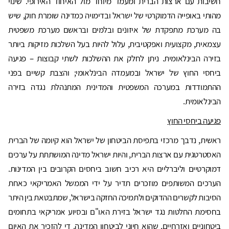
חשיבות עם ארצות הברית ומעמד מיוחד מול האיחוד האירופי. שינוי
מהותי באופייה הדמוקרטי של ישראל ובדימויה כמדינה שומרת חוק, שיש
בה מערכת מתפקדת של איזונים ובלמים ובראשם מערכת משפטית
עצמאית, מקצועית ואפקטיבית, עלול להיות בעל השלכות מזיקות ביותר
בזירה הבינלאומית. ניתן לחלק את ההשלכות לשתי קבוצות – פגיעה
ביחסי החוץ של ישראל ובמעמדה הבינלאומי; והצבת קשיים בפני
ההתמודדות במערכה המשפטית והמדינית המתנהלת נגדה בזירה
הבינלאומית.
פגיעה ביחסי החוץ
ראשית, נדבך מרכזי בתפיסת הביטחון של ישראל הוא קיומה של הברית
האסטרטגית עם ארצות הברית, והיות ישראל מדינה המושתתת על ערכים
דמוקרטיים וליברליים היא רכיב חשוב ביחסים הקרובים בין המדינות.
הערכים המשותפים מוזכרים תדיר על ידי הממשל האמריקאי כאחת
הסיבות לקשרים ההדוקים ולתמיכה החזקה בישראל, שמתבטאת בין היתר
בחסימת החלטות נגד ישראל בזירת האו"ם ובסיוע אמריקאי בתחומים
ביטחוניים ואזרחיים, שהוא חיוני לביטחון המדינה. די להזכיר את האיום