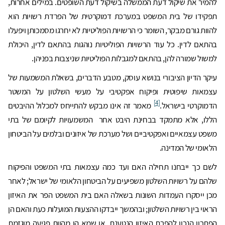
להמיר את שיקול דעת הממשלה בשיקול דעת השופטים. במילים אחרות,
תפקידו של בית המשפט במערכת דמוקרטית של הפרדת רשויות הוא
להוות גורם מבקר, השומר כי הרשויות הפוליטיות לא יחרגו מסמכותן ויפעלו
בהתאם לדין. כל עוד הרשויות הפוליטיות נוהגות בהתאם לדין, היכולת
למשול שמורה להן, בהתאם למגבלות הפוליטיות שניצבות בפניהן.
עיקר הדיון הציבורי בנושא עוסק, מטבע הדברים, בשאלת המשמעות של
עצמאות שיפוטית ופיקוח אפקטיבי על מעשי השלטון על המשטר
[4]
הדמוקרטי בישראל.
מאמר זה אינו מבקש להתייחס למכלול ההיבטים
הללו, אלא מתמקד בבחינת היבט אחר המשמעויות לקיומם של בתי
משפט עצמאיים ואפקטיביים ושל מערכת של איזונים ובלמים על הביטחון
הלאומי של המדינה.
לשם כך ייבחנו תחילה האם ועד כמה עצמאות בתי המשפט והפיקוח
שלהם על רשויות השלטון משפיעים על הביטחון הלאומי של ישראל; לאחר
מכן ייסקרו העמדות השונות בשאלה האם בית המשפט הפר את האיזון
הראוי בין רשויות השלטון; ובהמשך ייבדקו ההצעות המועלות כעת והאם הן
הפתרון הנכון להפרת האיזון הנטענת, או שמא הן מהוות פגיעה מוגזמת