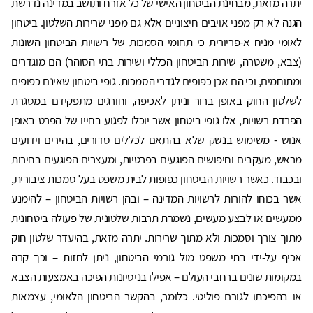
יתרה מזאת, מבחינת הביטחון האישי של כל אזרח ותושב במדינה נדרשת
הגנה לא רק מפני אויבים חיצוניים אלא גם מפני שרירות השלטון. ביטחון
לאומי מניח א-פריורית כי תחומי הסמכות של רשויות הביטחון השונות
(צבא, משטרה, שירות הביטחון הכללי ושירות בתי הסוהר) הם מוגדרים
ומתוחמים, וכי הם אכן כפופים לגדרי הסמכות. גופי ביטחון שאינם כפופים
לשלטון החוק באופן ברור וניתן לאכיפה, וחורגים מתפקידם במסגרת
הפרדת רשויות, אלו גופי ביטחון אשר יוכלו לפגוע בחייו של הפרט באופן
אנוש - משימוש בנשק שלא בהתאם לכללים סדורים, בהירים וידועים
מראש, מעקבים וחיפושים הפוגעים בפרטיות, ומעצרים הפוגעים בחירות
ובכבוד. כאשר רשויות הביטחון כפופות לבית משפט בעל סמכות ציבורית,
אשר בכוחו להורות לרשויות המדינה – ובהן רשויות הביטחון – להימנע
ממעשים או לבצע מעשים, נשמרת תרבות שלטונית של פעולה ביטחונית
מתוך צורך וסמכות ולא מתוך שרירות. יתרה מזאת, בהיעדר שלטון חוק
אכיף על-ידי בתי משפט מול גורמי הביטחון, ניתן לחזות – וכך קרה
במקומות שונים ברחבי העולם – אפילו בניסיונות הפיכה באמצעות הצבא
או בהפיכתו לגורם פוליטי. כלומר, בהקשר הביטחון הלאומי, עצמאות