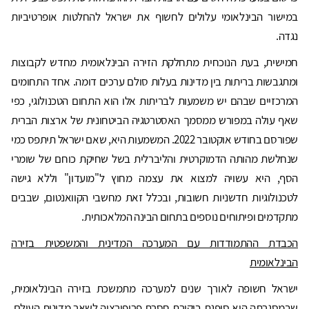
במישור הבינלאומי עלולים לחשוף את ישראל להחלטות אופרטיביות
נגדה.
חמישית, בעת הנוכחית מתחלקת הזירה הבינלאומית מחדש לקבוצות
ומתגבשות בריתות בין מדינות בעלות סולם ערכים דומה. אחד התחומים
המרכזיים שבהם יש משמעות לבריתות אלו הוא התחום הטכנולוגי, כפי
שאף עולה במפורש ממסמך האסטרטגיה הביטחונית של ארצות הברית
שפורסם בחודש אוקטובר 2022. המשמעות היא, שאם ישראל תיתפס כמי
שנחלשת מהותה הדמוקרטית והליברלית בשל שחיקת כוחם של שומרי
הסף, היא עשויה למצוא את עצמה מחוץ ל"מועדון" וללא גישה
לטכנולוגיות חדשניות חשובות, ובכלל זאת מחשבי הקוואנטום, שבבים
מתקדמים ופיתוחים נוספים בתחום הבינה המלאכותית.
הכבדת ההתמודדות עם המערכה המדינית והמשפטית בזירה
הבינלאומית
ישראל חשופה לאורך שנים למערכה מתמשכת בזירה הבינלאומית,
שבמסגרתה היא סופגת ביקורת חסרת פרופורציה לשאר מדינות העולם,