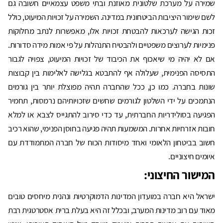
שמירה על מערכת שלטונית מאוזנת ובתי משפט עצמאיים חשובה גם
לשם שימור היציבות הביטחונית במדינה. השמירה על זכויות המיעוט, כולל
זכות הגישה לערכאות להבטחת זכויות אלו, מאפשרות לנתב מחלוקות
פנימיות לערוצים משפטיים ולהבטיח התנהלות על פי אמות מידה סדורות.
אם לא יהיה מי שיאכוף את הכיבוד של זכויות המיעוט, צפויה לגבור
התסיסה הפנימית, שעלולה אף להתבטא בגלישה לאלימות בין קבוצות
שונות בחברה. כמו כן, ככל שהחברה תהיה מפוצלת יותר בין גורמים
הנתמכים על ידי השלטון לגורמים שחשים שזכויותיהם נרמסות, תחמיר
הפגיעה בסולידריות החברתית, עד כדי סירוב להתגייס לצבא או למלא
חובות אזרחיות אחרות. המשמעות תהיה פגיעה בחוסן הפנימי, שהוא רכיב
חשוב בביטחון הלאומי ואחד מיסודות הכוח של חברה המתמודדת עם
איומים חיצוניים.
המישור החיצוני:
ישראל היא חברה במועדון המדינות הדמוקרטיות ונהנית מיחסים טובים
מאוד עם רוב מדינות המערב, ובכלל זה היא בעלת ברית אסטרטגית רבת