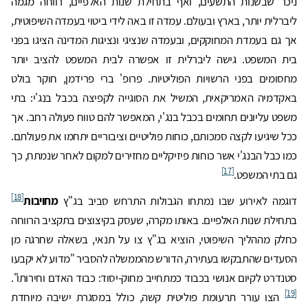
ניכר שבשנות התשעים, ואף בתחילת שנות האלפיים, רווחה מגמה
ליברלית יותר, בארץ ובעולם. עמדה זו באה לידי ביטוי בעמדה השיפוטית,
אך גם בעמדת המחוקקים, ובעמדה שנציגי ונציגות המדינה הציגו בפני
בית המשפט. גישה ליברלית זו אפשרה לבית המשפט להציב יותר
מחסומים בפני הרשויות הפוליטיות. פרופ' ברי פרידמן, חוקר בולט
באקדמיה האמריקאית, המשיל את הסוגייה לקפיצה בכבל בנג'י: בתי
משפט עליונים תחומים בכבל בנג'י, המאפשר להם טווח פעולה רחב. אך
ככל שיגיעו לקצה סמכותם, כוחות פוליטיים וציבוריים יתחמו את פעולתם.
כמו כבל הבנג'י אשר כוחות פיזיקליים מחזירים למקום לאחר שנמתח, כך
[17]
גם בתי המשפט.
[18]
דוגמה לאירוע שבו נמתחו הגבולות התרחש סביב בג"ץ
מחויבות
בתחילת שנות האלפיים. באותו מקרה, שעסק בקיצוצים בתקציב הרווחה
כחלק מההליך השיפוטי, הוציא בג"ץ צו על תנאי, בשאלה שחרגה מן
הסעדים שהתבקשו בעתירה, הדורש מהממשלה להסביר "מדוע לא יקבעו
סטנדרט לקיום אנושי בכבוד כמתחייב מחוק-יסוד: כבוד האדם וחירותו".
[19]
הצו עורר תרעומת פוליטית קשה, כולל במסגרת ישיבה מיוחדת