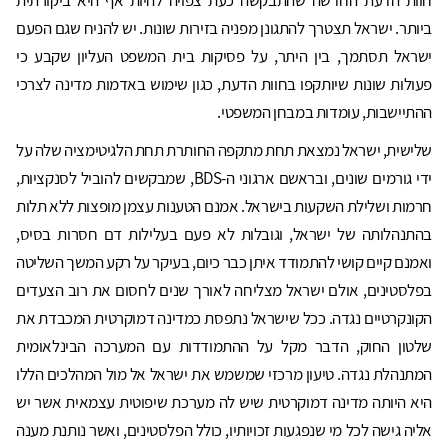
ביותר. ישראל תצטרך להתגונן מפניה בזירות שונות. יש להניח שגם הפעם
ישראל תסתמך, בין היתר, על פסיקות בית המשפט העליון שקבע כי
פעולות שונות שיותקפו בחוות הדעת, כגון שימוש באדמות מדינה לצרכי
ההתיישבות, עומדות במבחן המשפטי.
שלישית, ישראל נמצאת תחת מתקפה החותרת תחת הלגיטימציה שלה על
ידי גורמים שונים, ובראשם ארגוני ה-BDS, שמבקשים להוביל לסנקציות,
חרמות ושלילת השקעות בישראל. אמנם הטענות עצמן מופצות ללא תלות
בהתנהלותה של ישראל, וגובלות לא פעם בעלילות דם חסרות בסיס,
ואמנם קיים קושי להתמודד איתן כבר כיום, בעיקר על רקע המשך השליטה
בפלסטינים, אולם ישראל מצליחה לאורך שנים לחסום את רוב הצעדים
הקונקרטיים נגדה. ככל שישראל נתפסת כמדינה דמוקרטית המכבדת את
שלטון החוק, הדבר מקל על ההתמודדות עם המערכה הבינלאומית
המתנהלת נגדה. טיעון מרכזי שמשמש את ישראל אל מול המהלכים הללו
היא היותה מדינה דמוקרטית שיש לה מערכת שיפוטית עצמאית אשר יש
אליה גישה לכל מי שנפגעות זכויותיו, כולל הפלסטינים, ואשר נותנת מענה