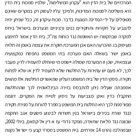
המרכזיים של בית הדין הוא "עקרון המשלימות", שלפיו סמכות בית הדין
היא משלימה לסמכות המדינות, ולפיכך עליו לעסוק רק במקרים שאינם
מטופלים על ידי המדינה הנוגעת בדבר. מכוח עיקרון זה, ככל שניתן יהיה
להצביע על חקירות ותחקירים כנים ורציניים הנערכים בישראל ביחס
למקרה שבהקשרו יש האשמות נגד כוחות צה"ל, בית הדין אמור להימנע
מעיסוק בו. ההכרעה האם אכן המערכת חוקרת את עצמה באופן זה תלויה
באופן ישיר בשאלה האם מערכת בתי המשפט נתפסת כמקצועית
ועצמאית, שכן זו המערכת שמולה יישפט מי שיוחלט להעמידו לדין. מעבר
לכך, לא פעם יש עתירות על החלטות שלא להעמיד לדין או שלא לפתוח
חקירה. פסקי הדין של בית המשפט העליון שמאשרים החלטות אלו מהווים
אסמכתה שעליה ניתן להתבסס בזירה הבינלאומית לכך שההחלטות
התקבלו כדין ואינן מצביעות על ניסיון לטייח את המקרים. דוגמה
מפורסמת לכך היא החלטת בית המשפט בספרד להורות על סגירת חקירה
כנגד שורת בכירים בישראל בגין חשדות לביצוע פשעים אגב התקפה
שכוונה נגד סלאח שחאדה, מפקד גדודי עז א-דין אל-קסאם, ביולי 2002,
שבמהלכה נהרגו 14 אזרחים. בית המשפט בספרד קבע כי ישראל נקטה