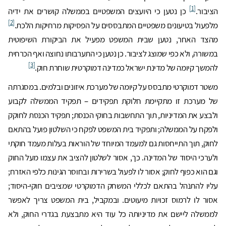
[1]
הציבור.
כן נטען כי היועצים המשפטיים בממשלה קושרים את ידיה
[2]
מלפעול בטיעונים משפטיים המתבססים על הפסיקות מרחיקות הלכת.
מהצד האחר, נטען שבית המשפט מפעיל את הביקורת השיפוטית
במשורה, ולא כפי שמוצג לציבור. כן נטען כי התערבותו נחוצה ואף הכרחית
[3]
להמשך קיומה של מדינת ישראל כמדינה דמוקרטית שוחרת חוק.
משטר דמוקרטי מתבסס על קיומה של מערכת איזונים ובלמים. במסגרתה
של מערכת זו מתקיימת חלוקת תפקידים – תפקיד הממשלה לקבוע
ולבצע את המדיניות, תוך התחשבות בחוקי הכנסת; תפקיד הכנסת לחוקק
ולפקח על הממשלה; ותפקיד בית המשפט לפקח כי השלטון פועל בהתאם
לחוק, תוך התייחסות גם למעמד המיוחד של הוראות בעלות מעמד חוקתי
ולערכי היסוד של המדינה. כך, אסור לשלטון להציב את עצמו מעל החוק
וגם הוא כפוף לחוק; אסור לו לפעול בשרירות ובחוסר הגינות כלפי האזרח;
עליו להתנהל בהתאם לכללי המשחק הדמוקרטי שמציבים חוקי-היסוד;
אסור לו לרמוס זכויות מיעוטים. ובמקביל, בית המשפט צריך לאפשר
לממשלה ליישם את מדיניותה כל עוד היא מתבצעת בגדרי החוק, ולא