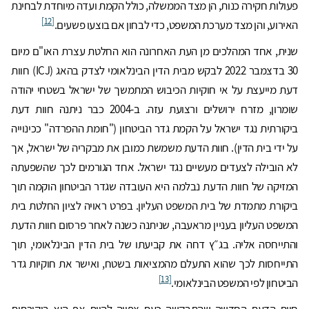
פעולות חקירה כנות, הן מצד הממשלה, כולל הקמת ועדה מיוחדת לבחינת
[12]
האירוע, והן מצד מערכת המשפט, כדי לבחון אם בוצעו פשעים.
שנית, אחד המהלכים מן העת האחרונה הוא החלטת עצרת האו"ם מיום
30 בדצמבר 2022 לבקש מבית הדין הבינלאומי לצדק בהאג (ICJ) חוות
דעת מייעצת על אי חוקיות הכיבוש המתמשך של ישראל בשטחי יהודה
שומרון, מזרח ירושלים ורצועת עזה. ב-2004 כבר ניתנה חוות דעת
ביקורתית נגד ישראל על הקמת גדר הביטחון ("חומת ההפרדה" ככינוייה
על ידי בית הדין). חוות הדעת משמשת כמובן את מבקריה של ישראל, אך
לא הובילה לצעדים מעשיים נגד ישראל. אחד הגורמים לכך שהשפעתה
המזיקה של חוות הדעת נבלמה היא העובדה שגדר הביטחון הוקמה תוך
ביקורת מתמדת של בית המשפט העליון. בפרט ראויה לציון החלטת בית
המשפט העליון בעניין מראעבה, שניתנה כשנה לאחר פרסום חוות הדעת
והתייחסה אליה. בג״ץ דחה את קביעתו של בית הדין הבינלאומי, תוך
התייחסות לכך שהוא התעלם מהמציאות בשטח, ואישר את חוקיות גדר
[13]
הביטחון לפי המשפט הבינלאומי.
חוות הדעת החדשה שהתבקשה כעת צפויה להיות אף היא ביקורתית