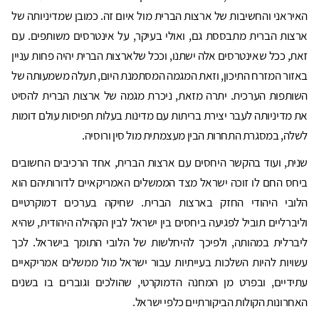
האיראני והחשיבות של ארצות הברית מול איום זה. כמובן שמדיניותה של
ארצות הברית מתבססת גם, ואולי בעיקר, על אינטרסים משותפים. עם
זאת, ככל שאינטרסים אלה ישתנו, וככל שלארצות הברית יהיה פחות עניין
באזור המזרח התיכון, וזאת המגמה המסתמנת היום, תעלה משמעותה של
השותפות הערכית. יתרה מזאת, ניכרת מגמה של ארצות הברית להסיט
את מדיניותה לעבר יצירת בריתות עם מדינות בעלות תפיסות עולם דומות
לשלה, במסגרת התחרות הבין מעצמתית מול סין ורוסיה.
שנית, ועוד בהקשר היחסים עם ארצות הברית, אחד הרכיבים החשובים
ביחס החם לו זוכה ישראל מצד הממשלים האמריקאיים לדורותיהם הוא
הלובי היהודי החזק בארצות הברית. שחיקה בערכים דמוקרטיים
וליברליים תוביל לפגיעה ביחסים בין ישראל לבין הקהילה היהודית, שהיא
ליברלית במהותה, ולפיכך להיחלשות של הלובי התומך בישראל. לכך
עשויות להיות השלכות בעייתיות עבור ישראל מול ממשלים אמריקאיים
עתידיים, ובפרט מן המחנה הדמוקרטי, שהולכים וגוברים בו בשנים
האחרונות הקולות הביקורתיים כלפי ישראל.