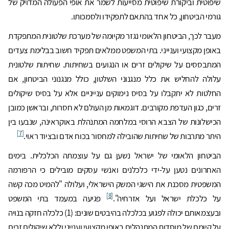
שיפוטית וביקורת שיפוטית מסייעות לשמר את אופי הפעולה המדויק של
גורמי הביטחון, כל אחד בהתאם לתפקידו ולסמכותו.
מעבר לכך, הביטחון הלאומי נגזר מקיומה של מערכת שלטונית המתפקדת
באופן מקצועי וענייני. בתי המשפט ממלאים תפקיד חשוב בבלימת צעדים
המתבססים על שיקולים זרים או הנגועים בשחיתות. שחיתות שלטונית
עלולה להחליש את כלל מנגנוני השלטון, כולל מנגנוני הביטחון, אם
החלטות לא יתקבלו על בסיס נימוקים ענייניים אלא על בסיס שיקולים
זרים, כגון העדפת מקורבים. דוגמאות מן העולם לא חסרות, ובראשן כמובן
הכישלונות של הצבא הרוסי במלחמה המתנהלת באוקראינה, שנבעו בין
[7]
היתר מתרבות של שחיתות שהובילה למחסור בכוח אדם ובציוד ראוי.
הביטחון הלאומי של ישראל נשען גם על עוצמתה הכלכלית. בימים
האחרונים נטען על-ידי כלכלנים ואנשי עסקים מובילים כי הרפורמה
המשפטית מסכנת את הישגי המשק הישראלי, ועלולה "להמיט מכה קשה
[8]
על כלכלת ישראל ועל אזרחיה".
פגיעה במעמד בתי המשפט
ובעצמאותם יכולה לפגוע בכלכלה בהיבטים שונים: (1) כלכלה חזקה בנויה
על קיומם של מוסדות המתנהלים באופן מקצועי וענייני וללא שיקולים זרים