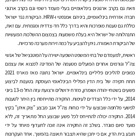
וזאת גם בקרב ארגונים בינלאומיים בעלי מעמד רשמי וגם בקרב ארגוני
חברה אזרחית בינלאומיים, ביניהם אמנסטי ו-HRW. הביקורת נגד ישראל
כוללת גם טענות מופרכות והיא בדרך כלל חד-צדדית ומגמתית. עם זאת,
התנהלותה של ישראל היא בעלת משמעות בצמצום ההשלכות המעשיות
של הביקורת האמורה. ניתן להצביע על כמה זירות מערכה מרכזיות.
ראשית, למעמדם של בתי המשפט השפעה ישירה על הפוטנציאל של אנשי
צה"ל וגורמים אחרים הפועלים מטעמה של המדינה למצוא את עצמם
כפופים להליכים פליליים בינלאומיים. ישראל נתונה מאז מארס 2021
תחת חקירה של בית הדין הפלילי הבינלאומי העוסקת בטענות לביצוע
פשעים בשטחי יהודה ושומרון, מזרח ירושלים ורצועת עזה החל מ-13 ביוני
2014, על ידי כלל הצדדים לעימות. החקירה מתייחסת בין היתר לטענות
לפשעי מלחמה שבוצעו על ידי כוחות צה"ל אגב מבצע "צוק איתן" בקיץ
2014. החקירה יכולה להתייחס לכל פשע שבוצע החל מתאריך זה, ללא
מועד סיום מוגדר. בשלב זה החקירה אינה זוכה לתעדוף מיוחד על ידי
תובע בית הדין, אם כי יתכן שהיא תצבור תאוצה בהמשך. אחד העקרונות