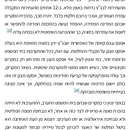
מהעתירות לבג"ץ נדחות באופן מלא. ב-12 אחוזים מהעתירות התקבלה
עמדת העותרים, אם כי ברובם חלקית בלבד. יתרה מכך, במרבית המקרים
שבהם המדינה הפסידה, ההפסד נעשה בהסכמת המדינה להתפשר או
[33]
לשנות את עמדתה בסוגיה, כך שההכרעה השיפוטית לא נכפתה עליה.
אמנם עצם קיומה של האפשרות שבג"ץ ידון בסוגיה מסוימת היא בעלת
אפקט מצנן על מקבלי ההחלטות. עם זאת, ככל שהתערבות בתי המשפט
מרוסנת יותר, כפי שצוין לעיל, אזי אפקט מצנן זה מתרחש רק במקרים
הקיצוניים יותר, כשיש חשש ממשי להתערבות שיפוטית. בשאר המקרים,
וכך עולה מהפרקטיקה של קביעת המדיניות בממשל, אפקט מצנן זה אינו
בולם יישום מדיניות שעשויה להיות שנויה במחלוקת, אך אינה מציגה
[34]
בעייתיות משפטית מובהקת.
בנוסף יצוין כי במקרים שבהם בית המשפט התערב, ההתערבות לא הייתה
בהכרח מוטה א-פריורית לצד כזה או אחר, לא מבחינת המפה הפוליטית
ולא מבחינת אידאולוגיה או סט הערכים. דוגמא מן העת האחרונה היא
ביטול החלטת שר האוצר ליברמן לבטל מיידית סבסוד למעונות יום,