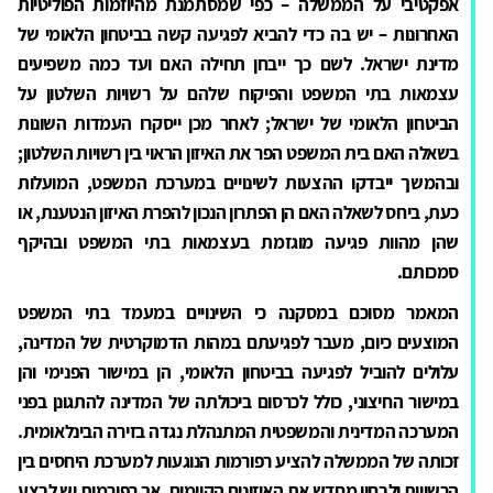
אפקטיבי על הממשלה – כפי שמסתמנת מהיוזמות הפוליטיות
האחרונות – יש בה כדי להביא לפגיעה קשה בביטחון הלאומי של
מדינת ישראל. לשם כך ייבחן תחילה האם ועד כמה משפיעים
עצמאות בתי המשפט והפיקוח שלהם על רשויות השלטון על
הביטחון הלאומי של ישראל; לאחר מכן ייסקרו העמדות השונות
בשאלה האם בית המשפט הפר את האיזון הראוי בין רשויות השלטון;
ובהמשך ייבדקו ההצעות לשינויים במערכת המשפט, המועלות
כעת, ביחס לשאלה האם הן הפתרון הנכון להפרת האיזון הנטענת, או
שהן מהוות פגיעה מוגזמת בעצמאות בתי המשפט ובהיקף
סמכותם.
המאמר מסוכם במסקנה כי השינויים במעמד בתי המשפט
המוצעים כיום, מעבר לפגיעתם במהות הדמוקרטית של המדינה,
עלולים להוביל לפגיעה בביטחון הלאומי, הן במישור הפנימי והן
במישור החיצוני, כולל לכרסום ביכולתה של המדינה להתגונן בפני
המערכה המדינית והמשפטית המתנהלת נגדה בזירה הבינלאומית.
זכותה של הממשלה להציע רפורמות הנוגעות למערכת היחסים בין
הרשויות ולבחון מחדש את האיזונים הקיימים, אך רפורמות יש לבצע