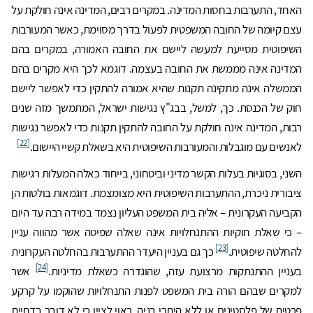
האחד, התערבות בחסות המדינה. במקרים רבים, המדינה אינה חולקת על
עצם קיומה של החובה המשפטית לפעול בדרך מסוימת, כאשר המעורבות
השיפוטית מסייעת למעשה ליישם את החובה האמורה, במקרים בהם
המדינה אינה מממשת את החובה בעצמה. דוגמא לכך היא מקרים בהם
הממשלה אינה מתקינה תקנות שהיא אמורה להתקין כדי לאפשר ליישם
חוק של הכנסת. כך, למשל, בבג"ץ נגישות ישראל, המתמשך מזה שנים
רבות, המדינה אינה חולקת על החובה להתקין תקנות כדי לאפשר נגישות
[22]
לאנשים עם מוגבלות והמעורבות השיפוטית היא בשאלת קשיי היישום.
השני, בסוגיות בעלות הקשר מדיני וביטחוני, בייחוד כאלה המעלות רגישות
ציבורית ניכרת, ההתערבות השיפוטית היא מצומצמת. דוגמאות בולטות הן
הקביעה העקרונית – אליה בית המשפט העליון נצמד במידה רבה עד היום
– כי שאלת חוקיות ההתנחלויות אינה שאלה שפיטה אשר מהווה עניין
[23]
להחלטה שיפוטית.
כך גם בעניין היעדר ההתערבות בהחלטה העקרונית
[24]
בעניין ההתנתקות מרצועת עזה, שהוגדרה כשאלת מדיניות.
אשר
למקרים שבהם הורה בית המשפט לפנות התנחלויות שהוקמו על קרקע
פרטית של פלסטינים או ללא היתרי בניה, ראוי לציין כי לא דובר בדחיית