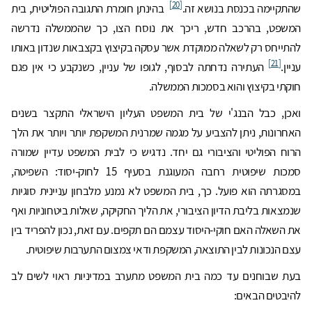
[20]
שהתקיימה בכנסת בנושא זה.
בהינתן חומרת התגובה הפוליטית, בית
המשפט, בהרכב חדש, ריכך את נוסח הצו, כך שהממשלה נדרשה
להתייחס רק לשאלה ממוקדת אשר עסקה בקיצוץ בקצבאות שנדון באותו
[21]
עניין.
העתירה נדחתה לבסוף, לגופו של עניין, כשנקבע כי אין פגם
חוקתי בקיצוץ והוא בסמכות הממשלה.
ואכן, כבל הבנג'י של בית המשפט העליון הישראלי התקצר בשנים
האחרונות, ניתן להצביע על מגמה שמרנית המשקפת יותר ויותר את הלך
הרוח הפוליטי והציבורי גם יחד. נדגיש כי לבית המשפט עדיין שמורה
סמכות שיפוטית רחבה המעוגנת בסעיף 15 לחוק-יסוד: השפיטה,
במסגרתה הוא פועל. כך, בית המשפט לא נמנע מלבחון עניינית סוגיות
שנמצאות בליבת הדיון הציבורי, את הליך החקיקה, שאלות ביטחוניות ואף
את השאלה האם חוקי-היסוד עצמם הם תקפים. עם זאת, נכון להפריד בין
עצם הנכונות לבין התוצאה, המשקפת ודאי צמצום התערבות שיפוטית.
בעת שבוחנים עד כמה בית המשפט מתערב במדיניות ראוי לשים לב
להיבטים הבאים: