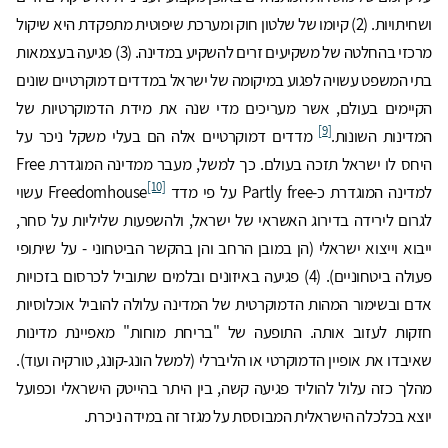
ושחיתויות. (2) קיומו של שלטון חוק ומערכת שיפוטית מתפקדת היא שיקול
מרכזי בהחלטה של משקיעים זרים להשקיע במדינה. (3) פגיעה בעצמאות
בתי המשפט עשויה לפגוע במיקומה של ישראל במדדים דמוקרטיים שונים
הקיימים בעולם, אשר מעריכים מדי שנה את מידת הדמוקרטיות של
[9]
המדינות השונות.
מדדים דמוקרטיים אלה הם בעלי משקל ניכר על
היחס לו ישראל תזכה בעולם. כך למשל, מעבר ממדינה המוגדרת Free
[10]
למדינה המוגדרת כ-Partly free על פי מדד Freedomhouse
עשוי
לגרום לירידה בדירוג האשראי של ישראל, ולהשפעות שליליות על סחר,
ייבוא וייצוא ישראלי (הן במובן הרחב והן בהקשר הביטחוני - על שיתופי
פעולה ביטחוניים). (4) פגיעה באיזונים ובלמים שתוביל לכרסום בזכויות
אדם ובשימור המהות הדמוקרטית של המדינה עלולה להוביל אוכלוסיות
חזקות לעזוב אותה. התופעה של "בריחת מוחות" מאפיינת מדינות
שאיבדו את אופיין הדמוקרטי או הליברלי (למשל הונג-קונג, טורקיה ועוד).
מהלך כזה עלול להוליד פגיעה קשה, בין היתר בהייטק הישראלי וכפועל
יוצא בכלכלה הישראלית המבוססת על מגזר זה במידה ניכרת.