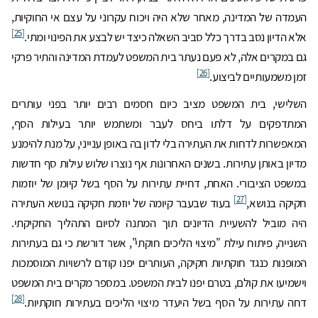
העמדה של המדינה, מאחר שלא היה ויכוח עקרוני על עצם אי החוקיות,
[25]
אלא הדיון נסב בדרך כלל סביב השאלה כיצד יש לבצע את הפינוי ומתי.
גם במקרים אלה, לא פעם נעתר בית המשפט לעמדת המדינה והתיר פרקי
[26]
זמן משמעותיים לביצוע.
השלישי, בית המשפט מציב כיום חסמים רבים יותר בפני עותרים
המתדפקים על דלתו ביחס לעבר ומשתמש יותר בעילות הסף,
המאפשרות לדחות את העתירה בלי לדון בה באופן ענייני, על מנת להימנע
מדיון באותן עתירות. בשנים האחרונות אף נוצרו שלוש עילות סף חדשות
במשפט הציבורי. האחת, דחיית עתירות על הסף בשל קיומן של יוזמות
[27]
חקיקה בנושא,
בעוד שבעבר קיומה של יוזמת חקיקה בנושא העתירה
היה מוביל להשעיית הדיונים תוך המתנה לסיום התהליך החקיקתי.
השנייה, פיתוח עילת "מיצוי הליכים חוקתי", אשר דורשת כי גם בעתירות
המופנות כנגד חוקתיות חקיקה, העותרים יפנו קודם לרשויות המוסמכות
וישמיעו את קולם, בטרם יפנו לבית המשפט. במספר מקרים בית המשפט
[28]
דחה עתירות על הסף בשל היעדר מיצוי הליכים בעתירות חוקתיות.