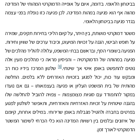
בביטחון הלאומי. בדומה, איום על אופייה הדמוקרטי המהותי של המדינה
מהווה אף הוא פגיעה במהות המדינה. לכן פגיעה כזו נופלת בפני עצמה
בגדר פגיעה בביטחון הלאומי.
משטר דמוקרטי מושתת, בין היתר, על קיום הליכי בחירות תקינים, שמירה
על חופש הביטוי, הגנה על זכויות המיעוט, וכיבוד ערכים של שוויון וחירות.
הפגיעה בשומרי הסף, ובראשם בבתי המשפט, עלולה להוליד מהלכים של
פגיעה במהותה של הדמוקרטיה – והניסיון מראה כי מהלכים מעין אלה
[6]
נוטים להתפשט באופן איטי אך שיטתי.
שלטון המרכז בידיו כוח רב
ומבקש עוד כוח, יכול לפגוע בזכויות האזרחים ללא בלמים. החלשה
מהותית של בית המשפט העליון או פגיעה בעצמאותו – גם אם נועדו
במקור להתמודד עם סוגיות מצומצמות – צפויה להוביל להחלשה שלו
בהגנה שיטתית על זכויות האזרחיות והאזרחיות, ותאפשר לשלטון לפגוע
בפרטים בחברה ולהטיל מגבלות באופן שרירותי. במילים אחרות, קיומם
של איזונים ובלמים בין רשויות המדינה הוא כלי הכרחי לשימור המשטר
הדמוקרטי לאורך זמן.