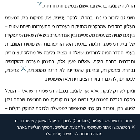
[35]
החלטה שפגעה בראש ובראשונה במשפחות חרדיות.
חיוני גם לזכור כי ניתן בהחלט לבקר עניינית את פסיקות בית המשפט
העליון במקרים שמבקרים מחזיקים בעמדה כי התערבותו הייתה שגויה –
בין אם שגויה מטעמים משפטיים ובין אם התערב בשאלה שאינה מתפקידו
של בית המשפט. דוגמה בולטת היא ההתערבות השיפוטית המוגברת
בעניין הסדר הגיוס לחרדים. שאלה זו מצויה בליבה של מחלוקת ציבורית
וחברתית רחבת היקף. שאלות מעין אלה, בהינתן מערכת דמוקרטית
[36]
נבחרת ומתפקדת, ובהינתן שהמדינה לא חרגה מסמכותה,
צריכות,
לעמדתנו, להתברר בזירה הציבורית ולא השיפוטית.
וניתן לא רק לבקר, אלא אף להגיב. במבנה המשטרי הישראלי – הכולל
פסקת הגבלה המגנה על זכויות אך גם קובעת מה התנאים שבהם ניתן
לפגוע בהן, ומבנה חקיקתי שמאפשר לממשלה ולכנסת לחוקק בקלות –
ניתן להגיב לפסקי דין באמצעות החוק. ואכן, ברוב המקרים שבהם בית
אתר זה משתמש בעוגיות
(Cookies)
לצורך תפעולו השוטף, שיפור חוויית
המשפט קבע הסדרים שלא נשאו חן בעיני הרשויות הפוליטיות, הן הגיבו
✕
המשתמש וניתוח סטטיסטי של תנועת הגולשים. המשך הגלישה באתר
מהווה הסכמה לשימוש בעוגיות אלו.
לגופו של עניין בתגובה חקיקתית שנועדה לשנות את ההסדר שקבע בית