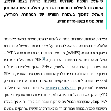
שישראל תומכת מסורתית במפלגה כורדית בצפון עיראק,
המתנגדת לפעילות המחתרת הכורדית, מעלה תהיות האם נכון
לישראל לתמוך בשלוחה הסורית של המחתרת הכורדית,
הדומיננטית בצפון-מזרח סוריה.
הצלחת הכוחות המורדים בסוריה להביא להפלת משטר בשאר אל-אסד
טלטלה את המדינה והביאה להכרזה על מצב חירום בממשל האוטונומי
בצפון-מזרח סוריה (AANES), שבו יש דומיננטיות לכורדים ובפרט ל-PYD –
[1]
השלוחה הסורית של המחתרת הכורדית, ה-PKK
. מאז הפלת אסד היו
התנגשויות בין הצבא הסורי הלאומי, ה-SNA (אוסף מיליציות הפועלות
בצפון סוריה בהכוונה טורקית) לבין הכוחות הדמוקרטים הסורים, ה-SDF
(מיליציה הזוכה לתמיכה אמריקאית, המשלבת כוחות ערבים, כורדים,
ומיעוטים נוספים, אך
בדומיננטיות
פיקודית
של הכוחות הצבאיים של ה-
PYD) בעיקר מערבית לנהר הפרת. בנוסף דווח ריכוז כוחות טורקים בסמוך
לעיר קובני, שבקרבת הגבול עם טורקיה ושבה רוב כורדי והיא אף בעלת
חשיבות סמלית גבוהה עבור הכורדים לאור הקרב הקשה שהתקיים שם עם