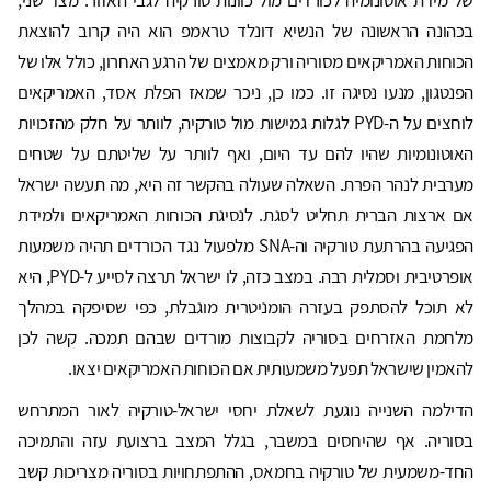
של מידת אוטונומיה לכורדים מול כוונות טורקיה לגבי האזור. מצד שני,
בכהונה הראשונה של הנשיא דונלד טראמפ הוא היה קרוב להוצאת
הכוחות האמריקאים מסוריה ורק מאמצים של הרגע האחרון, כולל אלו של
הפנטגון, מנעו נסיגה זו. כמו כן, ניכר שמאז הפלת אסד, האמריקאים
לוחצים על ה-PYD לגלות גמישות מול טורקיה, לוותר על חלק מהזכויות
האוטונומיות שהיו להם עד היום, ואף לוותר על שליטתם על שטחים
מערבית לנהר הפרת. השאלה שעולה בהקשר זה היא, מה תעשה ישראל
אם ארצות הברית תחליט לסגת. לנסיגת הכוחות האמריקאים ולמידת
הפגיעה בהרתעת טורקיה וה-SNA מלפעול נגד הכורדים תהיה משמעות
אופרטיבית וסמלית רבה. במצב כזה, לו ישראל תרצה לסייע ל-PYD, היא
לא תוכל להסתפק בעזרה הומניטרית מוגבלת, כפי שסיפקה במהלך
מלחמת האזרחים בסוריה לקבוצות מורדים שבהם תמכה. קשה לכן
להאמין שישראל תפעל משמעותית אם הכוחות האמריקאים יצאו.
הדילמה השנייה נוגעת לשאלת יחסי ישראל-טורקיה לאור המתרחש
בסוריה. אף שהיחסים במשבר, בגלל המצב ברצועת עזה והתמיכה
החד-משמעית של טורקיה בחמאס, ההתפתחויות בסוריה מצריכות קשב