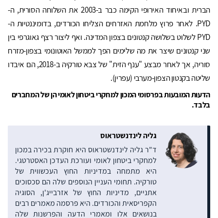
הברית ובאיחוד האירופי הקימה כבר ב-2003 את השלוחה הסורית, ה-
PYD. לאחר פרוץ מלחמת האזרחים הצליחו הכורדים, בדומיננטיות ה-
PYD לשלוט בשלושה קנטונים בצפון המדינה. ואף ליצור רצף גאוגרפי בין
שני קנטונים שיצר את מה שלימים הפך לממשל האוטונומי בצפון-מזרח
סוריה, אך לאחר מבצע "ענף הזית" של צבא טורקיה ב-2018, הם איבדו
שליטה בקנטון הצפון-מערבי (עפרין).
הדעות המובעות בפרסומי המכון למחקרי ביטחון לאומי הן של המחברים
בלבד.
גליה לינדנשטראוס
ד"ר גליה לינדנשטראוס היא חוקרת בכירה במכון
למחקרי ביטחון לאומי ועורכת העדכן האסטרטגי.
היא מתמחה במדיניות החוץ העכשווית של
טורקיה. תחומי העניין הנוספים שלה הם סכסוכים
אתניים, מדיניות החוץ של אזרבייג'ן, הסוגיה
הקפריסאית והכורדים. היא פרסמה מאמרים רבים
בנושאים אלו ומאמרי הדעה והפרשנות שלה