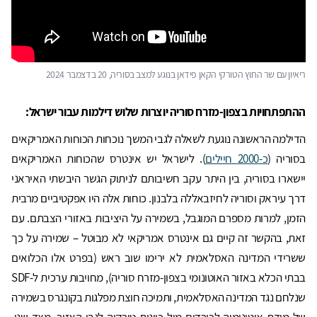
ריאיון עם שר החוץ הטורקי הקאן פידאן בנוגע למצב בסוריה, 20 בדצמבר 2024
ההתפתחויות בצפון-מזרח סוריה יוצרות שלוש דילמות עבור ישראל:
הדילמה הראשונה נוגעת לשאלה לגבי המשך נוכחות הכוחות האמריקאים
בסוריה (
כ
-2000
חיילים
). לישראל יש אינטרס שהכוחות האמריקאים
יישארו בסוריה, בין היתר עקב חשיבותם לניתוק הגשר היבשתי האיראני
דרך עיראק וסוריה לחיזבאללה בלבנון. כוחות אלה היו אפקטיביים מרבית
הזמן, למרות מספרם המוגבל, בשמירה על היציבות באזורי הצבתם. עם
זאת, בהקשר זה קיים גם אינטרס אמריקאי לא מבוטל – שמירה על כך
ששרידי המדינה האסלאמית לא ירימו שוב ראש (בפרט אלו הכלואים
בבתי הכלא באזור האוטונומי בצפון-מזרח סוריה), מחויבות ערכית ל-SDF
שנלחם נגד המדינה האסלאמית, ותמיכה חוצת מפלגות בקונגרס בשמירה