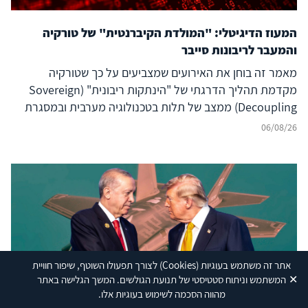
המעוז הדיגיטלי: "המולדת הקיברנטית" של טורקיה
והמעבר לריבונות סייבר
מאמר זה בוחן את האירועים שמצביעים על כך שטורקיה
מקדמת תהליך הדרגתי של "הינתקות ריבונית" (Sovereign
Decoupling) ממצב של תלות בטכנולוגיה מערבית ובמסגרת
ברית נאט"ו לעבר בניית יכולת סייבר עצמאית ולמעצמת סייבר
06/08/26
אזורית עצמאית, המסוגלת לבודד את המרחב הדיגיטלי שלה
מהשפעה זרה ובו בזמן להקרין עוצמה דיגיטלית אסימטרית אל
מעבר לגבולותיה. להשלכות על הביטחון האזורי – בפרט עבור
ישראל, יוון, קפריסין ויכולת הפעולה המשותפת
(Interoperability) של נאט"ו – נודעת משמעות רבה, המחייבת
בחינה אסטרטגית קפדנית.
אתר זה משתמש בעוגיות
(Cookies)
לצורך תפעולו השוטף, שיפור חוויית
REUTERS and U.S. Air Force photo by Master Sgt. Donald R. Allen (modified by
INSS)
✕
המשתמש וניתוח סטטיסטי של תנועת הגולשים. המשך הגלישה באתר
מהווה הסכמה לשימוש בעוגיות אלו.