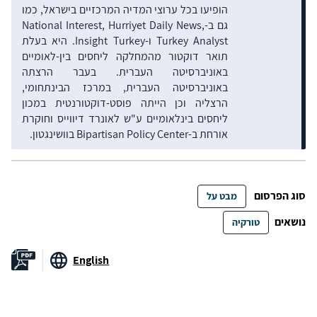
הופיעו בכל ערוצי המדיה המרכזיים בישראל, כמו
גם ב-National Interest, Hurriyet Daily News,
Turkey Analyst ו-Insight Turkey. היא בעלת
תואר דוקטור מהמחלקה ליחסים בין-לאומיים
באוניברסיטה העברית. בעבר הרצתה
באוניברסיטה העברית, במרכז הבינתחומי,
הרצליה וכן הייתה פוסט-דוקטורנטית במכון
ליחסים בינלאומיים ע"ש לאונרד דיווייס וחוקרת
אורחת ב-Bipartisan Policy Center בוושינגטון.
סוג הפרסום
מבט על
נושאים
טורקיה
English