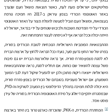
פוליטיקאים ישראלים מעת לעת, כאשר תוצאות משאל העם שנערך
באזור האוטונומי הכורדי בצפון עיראק ב-2017 היו תמיכה גורפת
בעצמאות, ומשאל העם הוביל למעשה להטלת מצור על האזור האוטונומי
הכורדי על ידי המדינות השכנות ולכיבוש שטחים על ידי בגדאד, ישראל לא
הייתה יכולה וככל הנראה אף לא ניסתה לעצור התפתחות זאת.
ההתבטאויות הפומביות הישראליות הנוכחיות לטובת הכורדים בסוריה,
בפרט של שר החוץ גדעון סער, נועדו ככל הנראה ללחוץ על ארצות הברית
לא לסגת מצפון-מזרח סוריה. אך נראה שלארצות הברית יש גם סיבות
משל עצמה להשאיר שם כוחות. אם תחליט לסגת, נראה שההתבטאויות
הישראליות יישארו ריקות מתוכן ולכן יש להפעיל שיקול דעת לגבי המשך
השמעתן. אם ישראל מעוניינת בטובתם של הכורדים בצפון-מזרח סוריה,
היא יכולה לגלות תמיכה בתהליך הדיפלומטי בין המערב לטורקיה וה-PYD,
שבמסגרתו יתקיים דיאלוג על מידת האוטונומיה הכורדית בסוריה של עידן
פוסט-אסד.
[1]
המחתרת הכורדית, ה-PKK, שהוכרזה כארגון טרור בין היתר בארצות