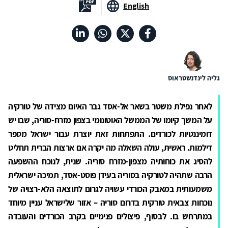
English
גליה לינדנשטראוס
לאחר נפילת משטר בשאר אל-אסד גבר האיום מצידה של טורקיה
על המשך קיומו של הממשל האוטונומי בצפון מזרח-סוריה, שבו יש
דומיננטיות לכורדים. התפתחות זאת יוצרת עבור ישראל מספר
דילמות. ראשית, עולה השאלה מה יקרה אם ארצות הברית תחליט
להסיג את כוחותיה מצפון-מזרח סוריה. שנית, לנוכח ההשפעה
הרבה שתהיה לטורקיה בסוריה בעידן פוסט-אסד, תמיכה ישראלית
משמעותית במאבק הכורדי עשויה לגרום לתוצאה הלא-רצויה של
נוכחות צבאית טורקית בדרום סוריה – אזור שלישראל עניין מיוחד
במתרחש בו. לבסוף, פיצולים פנימיים בקרב הכורדים והעובדה