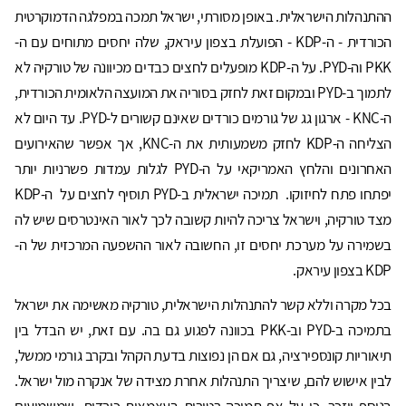
ההתנהלות הישראלית. באופן מסורתי, ישראל תמכה במפלגה הדמוקרטית
הכורדית - ה-KDP - הפועלת בצפון עיראק, שלה יחסים מתוחים עם ה-
PKK וה-PYD. על ה-KDP מופעלים לחצים כבדים מכיוונה של טורקיה לא
לתמוך ב-PYD ובמקום זאת לחזק בסוריה את המועצה הלאומית הכורדית,
ה-KNC - ארגון גג של גורמים כורדים שאינם קשורים ל-PYD. עד היום לא
הצליחה ה-KDP לחזק משמעותית את ה-KNC, אך אפשר שהאירועים
האחרונים והלחץ האמריקאי על ה-PYD לגלות עמדות פשרניות יותר
יפתחו פתח לחיזוקו. תמיכה ישראלית ב-PYD תוסיף לחצים על ה-KDP
מצד טורקיה, וישראל צריכה להיות קשובה לכך לאור האינטרסים שיש לה
בשמירה על מערכת יחסים זו, החשובה לאור ההשפעה המרכזית של ה-
KDP בצפון עיראק.
בכל מקרה וללא קשר להתנהלות הישראלית, טורקיה מאשימה את ישראל
בתמיכה ב-PYD וב-PKK בכוונה לפגוע גם בה. עם זאת, יש הבדל בין
תיאוריות קונספירציה, גם אם הן נפוצות בדעת הקהל ובקרב גורמי ממשל,
לבין אישוש להם, שיצריך התנהלות אחרת מצידה של אנקרה מול ישראל.
בנוסף יוזכר, כי על אף תמיכה רטורית בעצמאות כורדית, שמשמיעים