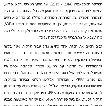
המדינה האסלאמית (2014 – 2015). שר החוץ הטורקי, הקאן פידאן,
התייחס למתרחש בצפון-מזרח סוריה וטען שעל כל ההנהגה הצבאית של
השלוחה הסורית של המחתרת הכורדית, הכוללת גם כורדים טורקים
ואיראנים, לעזוב את סוריה, וכן גם המפקדים הסורים. מפקד ה-SDF,
מזלום עבדי, הביע נכונות לדה-מיליטריזציה של קובני ולקיום פטרולים של
כוחות צבא ארצות הברית על מנת לפקח על כך.
רבים רואים את הפלת אסד כהישג גדול עבור טורקיה, אשר בלטה
בהתנגדותה למשטר אסד וחימשה ארגוני מורדים נגדו. התייחסות
הממשלה הטורקית לסוריה היא מורכבת, מכיוון שהיא גם נוגעת
להתמודדות של טורקיה עם המיעוט הכורדי שבתוכה (כחמישית
מהאוכלוסייה). לפני הפלת אסד היו ניסיונות להחיות את תהליך ההידברות
עם מנהיג הPKK , עבדוללה אג'לאן, הכלוא בבידוד בטורקיה.
מפרספקטיבה טורקית, החלשת ה-PYD בצפון-מזרח סוריה עשויה לסייע
להחליש את עמדת המיקוח של ה-PKK. נראה שקיים פיתוי גדול מבחינת
טורקיה לפעול, אם בעקיפין דרך ה-SNA ואם ישירות באמצעות מבצע
צבאי, להסיג לאחור הישגים שהגיעו אליהם הכורדים מאז פרוץ מלחמת