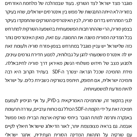
מוגבר מצד ישראל לצד הטורקי. בעוד שבמהלכה של מלחמת האזרחים
בסוריה לא הייתה התנגשות של ממש בין אינטרסים ישראלים, שהיו בעיקר
לגבי המתרחש בדרום סוריה, לבין האינטרסים הטורקים שהתמקדו בעיקר
בצפון סוריה, הרי שההתרחבות המשמעותית בהשפעה הטורקית למתרחש
בכל המדינה הסורית משנה את התמונה. עם זאת, מאזן האינטרסים נותר
כזה שלישראל יש עניין מוגבל במתרחש בצפון-מזרח סוריה ולעומת זאת
יש לה אינטרס משמעותי להגן על גבולותיה, למנוע חדירת גורמים עוינים,
ולמנוע מצב של חידוש משלוחי הנשק מאיראן דרך סוריה לחיזבאללה.
מידת התמיכה שככל הנראה יצטרך ה-SDF בעתיד הקרוב היא רבה
ותמיכה ישראלית, אם תסופק, תיתפס בטורקיה כשבירת כלים. על ישראל
להיות מודעת למשמעויותיה.
יצוין בהקשר זה, שהתמיכה האמריקאית ב-PYD, על אף הניסיון לעמעם
תמיכה זאת על ידי הקמת ה-SDF הכולל גם כוחות ערביים, עוררה תרעומת
באנקרה ותרמה למתח הגובר ביחסי טורקיה-ארצות הברית מאז ממשל
אובמה. גם בראיה מצומצמת יותר, לאור הדיאלוג שישראל תיאלץ לקיים
עם טורקיה על התהוות המדינה הסורית העתידית, אתגר ישראלי