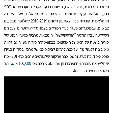
האזרחים בסוריה, וביתר שאת, הישגים בדעת הקהל המערבית שה-SDF
הגיעו אליהם עקב תרומתם להבסה הטריטוריאלית של המדינה
האסלאמית. טורקיה כבר יצאה בין השנים 2016-2019 לשלושה מבצעים
צבאיים, שבמסגרתם פעלה כנגד הכורדים בצפון סוריה, ושטחים שעליהם
השתלטה עברו תהליך "טורקיפיקציה". הימצאות מרבית מאגרי הנפט של
סוריה בשטח של הממשל האוטונומי בצפון-מזרח סוריה עשויה גם להוות
מוטיבציה לפעול נגדו על מנת לתרום לביסוס ממשל מרכזי בסוריה בעידן
פוסט-אסד. בה בעת, נרשמו כבר עריקות של גורמים ערבים מה-SDF - מה
שיחליש את עוצמתו (ההערכות הן שה-SDF מורכב מכ-
100,000
איש
, יותר
ממחציתם אינם כורדים).