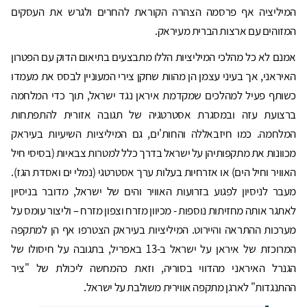
המיליציה אף פרסמה הצהרה הקוראת להחרים ולגרש את העסקים
המזוהים עם ארצות הברית מעיראק.
אמנם לא כל מהלכי המיליציות הללו מתבצעים בתיאום הדוק עם הפטרון
האיראני, אך בעיני עצמן הן מהוות שחקן צירי המעוניין לבסס את מעמדו
כשותף פעיל למהלכים שמקדמת איראן נגד ישראל, תוך כדי המלחמה
ברצועת עזה ובמסגרת אסטרטגיה של תגובה אזורית להתפתחות
המלחמה. כמו חיזבאללה והחות'ים, גם המיליציות השיעיות בעיראק
מכוונות את מתקפותיהן על ישראל בדרך כלל למטרות צבאיות (בסיסי חיל
האוויר וחיל הים) או אזרחיות בעלות ערך אסטרטגי (נמלי ים ואסדת הגז).
מעבר לניסיון לפגוע בזרועות האוויר והים של ישראל, מדובר בניסיון
לאתגר אותה מחזיתות נוספות - מכיוון מזרח וצפון מזרח – וליצור עומס על
מערכות ההתראה והיירוט. המיליציות בעיראק הצטרפו אף הן למתקפה
המרוכזת של איראן על ישראל ב-13 באפריל, בתגובה על חיסולו של
הגנרל האיראני מהדווי בסוריה, וזאת כהמחשה ליכולת של "ציר
ההתנגדות" לארגן מתקפה אווירית משולבת על ישראל.