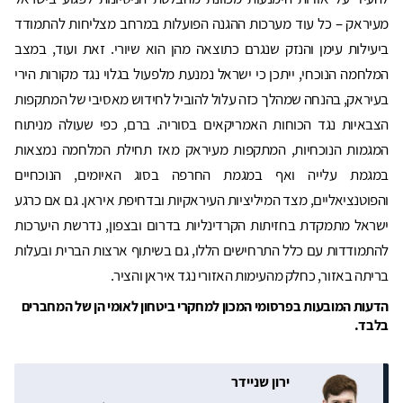
מעיראק – כל עוד מערכות ההגנה הפועלות במרחב מצליחות להתמודד
ביעילות עימן והנזק שנגרם כתוצאה מהן הוא שיורי. זאת ועוד, במצב
המלחמה הנוכחי, ייתכן כי ישראל נמנעת מלפעול בגלוי נגד מקורות הירי
בעיראק, בהנחה שמהלך כזה עלול להוביל לחידוש מאסיבי של המתקפות
הצבאיות נגד הכוחות האמריקאים בסוריה. ברם, כפי שעולה מניתוח
המגמות הנוכחיות, המתקפות מעיראק מאז תחילת המלחמה נמצאות
במגמת עלייה ואף במגמת החרפה בסוג האיומים, הנוכחיים
והפוטנציאליים, מצד המיליציות העיראקיות ובדחיפת איראן. גם אם כרגע
ישראל מתמקדת בחזיתות הקרדינליות בדרום ובצפון, נדרשת היערכות
להתמודדות עם כלל התרחישים הללו, גם בשיתוף ארצות הברית ובעלות
בריתה באזור, כחלק מהעימות האזורי נגד איראן והציר.
הדעות המובעות בפרסומי המכון למחקרי ביטחון לאומי הן של המחברים
בלבד.
ירון שניידר