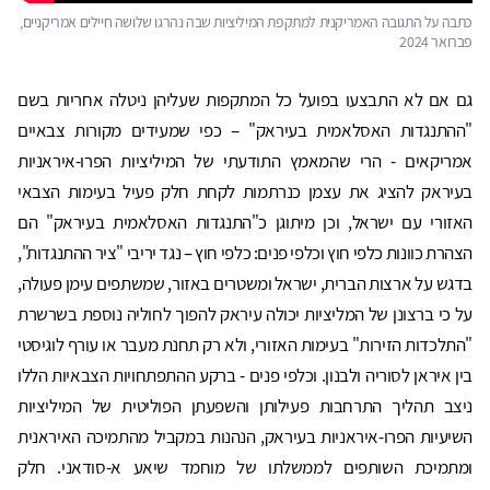
כתבה על התגובה האמריקנית למתקפת המיליציות שבה נהרגו שלושה חיילים אמריקניים,
פברואר 2024
גם אם לא התבצעו בפועל כל המתקפות שעליהן ניטלה אחריות בשם
"ההתנגדות האסלאמית בעיראק" – כפי שמעידים מקורות צבאיים
אמריקאים - הרי שהמאמץ התודעתי של המיליציות הפרו-איראניות
בעיראק להציג את עצמן כנרתמות לקחת חלק פעיל בעימות הצבאי
האזורי עם ישראל, וכן מיתוגן כ"התנגדות האסלאמית בעיראק" הם
הצהרת כוונות כלפי חוץ וכלפי פנים: כלפי חוץ – נגד יריבי "ציר ההתנגדות",
בדגש על ארצות הברית, ישראל ומשטרים באזור, שמשתפים עימן פעולה,
על כי ברצונן של המליציות יכולה עיראק להפוך לחוליה נוספת בשרשרת
"התלכדות הזירות" בעימות האזורי, ולא רק תחנת מעבר או עורף לוגיסטי
בין איראן לסוריה ולבנון. וכלפי פנים - ברקע ההתפתחויות הצבאיות הללו
ניצב תהליך התרחבות פעילותן והשפעתן הפוליטית של המיליציות
השיעיות הפרו-איראניות בעיראק, הנהנות במקביל מהתמיכה האיראנית
ומתמיכת השותפים לממשלתו של מוחמד שיאע א-סודאני. חלק