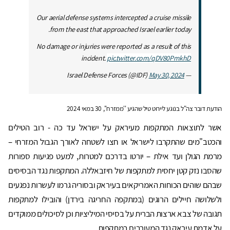
Our aerial defense systems intercepted a cruise missile
from the east that approached Israel earlier today.
No damage or injuries were reported as a result of this
incident.
pic.twitter.com/qDV80PmkhD
May 30, 2024
— Israel Defense Forces (@IDF)
הודעת דובר צה"ל בנוגע ליירוט טיל שהגיע ''ממזרח'', 30 במאי 2024
אשר לתוצאות המתקפות מעיראק על ישראל עד כה - רוב הטילים
והכטב"מים שהתקרבו לישראל או חצו לשטחה לאורך הגבול המזרחי –
מרמת הגולן ועד אילת – יורטו בדרכם למטרות, למעט פגיעות ספורות
שהסבו נזק קטן יחסית למתקפות של חיזבאללה. המתקפות נגד הבסיסים
שבהם שוהים הכוחות האמריקאים בעיראק ובסוריה גרמו לעשרות נפגעים
ולשלושה חיילים הרוגים (במתקפה החריגה בירדן) והובילו למתקפות
תגובה של צבא ארצות הברית על בסיסי המיליציות וכן לסיכולים ממוקדים
על אדמת עיראק נגד המעורבים במתקפות.