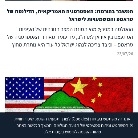
המשבר בהורמוז: האסטרטגיה האמריקאית, הדילמות של
טראמפ והמשמעויות לישראל
ההסלמה במפרץ: מהי תמונת המצב הנוכחית של העימות
המתעצם בין איראן לארה"ב, מה עומד מאחורי האסטרטגיה של
טראמפ – וכיצד צריכה לנהוג ישראל כל עוד היא נותרת מחוץ
לעימות?
23/07/26
אתר זה משתמש בעוגיות
(Cookies)
לצורך תפעולו השוטף, שיפור חוויית
✕
המשתמש וניתוח סטטיסטי של תנועת הגולשים. המשך הגלישה באתר
Shutterstock
מהווה הסכמה לשימוש בעוגיות אלו.