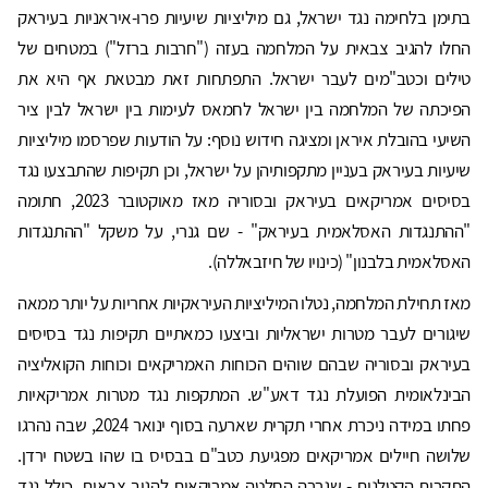
בתימן בלחימה נגד ישראל, גם מיליציות שיעיות פרו-איראניות בעיראק
החלו להגיב צבאית על המלחמה בעזה ("חרבות ברזל") במטחים של
טילים וכטב"מים לעבר ישראל. התפתחות זאת מבטאת אף היא את
הפיכתה של המלחמה בין ישראל לחמאס לעימות בין ישראל לבין ציר
השיעי בהובלת איראן ומציגה חידוש נוסף: על הודעות שפרסמו מיליציות
שיעיות בעיראק בעניין מתקפותיהן על ישראל, וכן תקיפות שהתבצעו נגד
בסיסים אמריקאים בעיראק ובסוריה מאז מאוקטובר 2023, חתומה
"ההתנגדות האסלאמית בעיראק" - שם גנרי, על משקל "ההתנגדות
האסלאמית בלבנון" (כינויו של חיזבאללה).
מאז תחילת המלחמה, נטלו המיליציות העיראקיות אחריות על יותר ממאה
שיגורים לעבר מטרות ישראליות וביצעו כמאתיים תקיפות נגד בסיסים
בעיראק ובסוריה שבהם שוהים הכוחות האמריקאים וכוחות הקואליציה
הבינלאומית הפועלת נגד דאע"ש. המתקפות נגד מטרות אמריקאיות
פחתו במידה ניכרת אחרי תקרית שארעה בסוף ינואר 2024, שבה נהרגו
שלושה חיילים אמריקאים מפגיעת כטב"ם בבסיס בו שהו בשטח ירדן.
התקרית הקטלנית - שגררה החלטה אמריקאית להגיב צבאית, כולל נגד