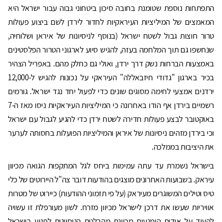
התפתחות נוספת שטומנת בחובה סיכון ביטחוני גבוה עבור ישראל היא
המאמצים של המיליציות העיראקיות לחדור לירדן לשם ביצוע פעולות
טרור חוצות גבול לשטח ישראל (בנוסף לניסיונות של איראן ושלוחיה,
שנחשפו גם תוך המלחמה בעזה, להגיש סיוע לארגוני הטרור הפלסטינים
באמצעות הברחות נשק דרך ירדן, ואולי גם כחלק מהם. באפריל הצהיר
בכיר בארגון "גדודי חיזבאללה" העיראקי על נכונות להגיש ל-12,000
ירדנים אמצעי לחימה מסוגים שונים כדי לפעול יחד נגד ישראל. גורמים
רשמיים בירדן אף הודו באחרונה כי המיליציות העיראקיות ניסו מאז ה-7
באוקטובר לבצע פעולות חדירה לשטח ירדן כדי להגיע לגבול עם ישראל
וכי בירדן מזהים ניסיונות של איראן והמיליציות הפועלות בחסותה לערער
את היציבות בממלכה.
בישראל נשמרת עד עתה עמימות ביחס לגל המתקפות הגואה מכיוון
עיראק. בשבועות האחרונים מוצגים בהודעות דובר צה"ל היירוטים של כלי
טיס וטילים המשוגרים מעיראק (על פי תזמוני ההודעות) כיירוט של מטרות
אוויריות שעשו את דרכן לישראל מכיוון מזרח. לשון מעורפלת זו עשויה
להעיד על אודות הימנעות מכוונת מהבלטת הניסיונות לפגוע בישראל