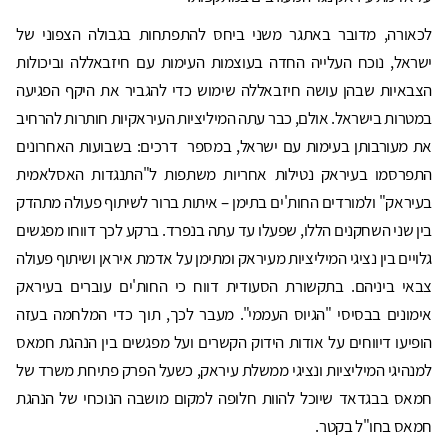
לכאורה, מדובר באתגר משני ביחס להתפתחות בגבולה הצפוני של
ישראל, נוכח העלייה החדה בעוצמות העימות עם חיזבאללה וביכולות
הצבאיות שבהן עושה חיזבאללה שימוש כדי להגביר את היקף הפגיעה
במטרות בישראל. אולם, כבר עתה המיליציות העיראקיות חותרות להרחיב
את מעורבותן בעימות עם ישראל, במספר דרכים: בשבועות האחרונים
התפרסמו בעיראק נטילות אחריות משתפות ל"התנגדות האסלאמית
בעיראק" ולמורדים החות'ים בתימן – איתות ברור לשיתוף פעולה מתהדק
בין שני השחקנים הללו, שפעלו עד עתה בנפרד. ברקע לכך דווחו מפגשים
גלויים בין נציגי המיליציות מעיראק ומתימן על אדמת איראן ושיתוף פעולה
צבאי ביניהם. בתקשורת הסעודית דווח כי החות'ים עוברים בעיראק
אימונים בבסיסי "הגיוס העממי". מעבר לכך, תוך כדי המלחמה בעזה
הופיעו דיווחים על אודות הידוק הקשרים ועל מפגשים בין הנהגת חמאס
למנהיגי המיליציות ונציגי ממשלת עיראק, כשעל הפרק פתיחת משרד של
חמאס בבגדאד שיוכל להוות חלופה למקום מושבה הנוכחי של הנהגת
חמאס בחו"ל בקטר.