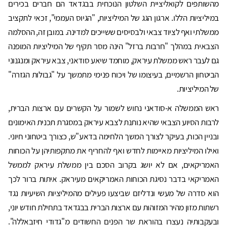
מהשותפים לקואליציית השלטון הנוכחית בבגדאד הם חברים בכירים
במיליציות הללו. ארגון הגג של המיליציות, "הגיוס העממי", זכאי לתקציב
ממשלתי ואף לציוד צבאי ולבסיסים ששייכים למדינה. במובן זה, ההסלמה
הצבאית במהלך "חרבות ברזל" הינה מסר תקיף של המיליציות המופנה
גם לעבר ראש ממשלת עיראק, מוחמד שיאע סודאני, צבא עיראק ומנגנוני
הביטחון הרשמיים, בעיצומו של ויכוח פנימי מתמשך על "גבולות הגזרה"
של המיליציות.
ראש הממשלה א-סודאני נחוש לשמור על הקשרים עם ארצות הברית,
לרבות הסיוע הצבאי שהיא נותנת לצבא עיראק במסגרת תכנית האימונים
ובניין הכוח, בעיקר לצורך המשך הלחימה בדאע"ש, כצורך ביטחוני חיוני.
ואילו המיליציות מאיימות לחדש ואף להחריף את מתקפותיהן על הכוחות
האמריקאים, אם לא יושג בקרוב הסכם בין ממשלת עיראק לממשל
האמריקאי בדבר נסיגת הכוחות האמריקאים מעיראק. איתות ברור לכך
הוא סדרה של מעשי ונדליזם שביצעו פעילים מהמיליציות השיעיות נגד
רשתות מזון מהיר המזוהות עם ארצות הברית בבגדאד בתחילת חודש יוני,
ובעקבותיה נעצרו בהוראת שר הפנים החשודים מ"גדודי חיזבאללה".