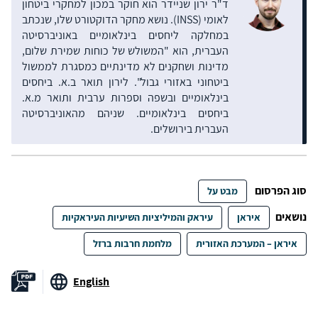
ד"ר ירון שניידר הוא חוקר במכון למחקרי ביטחון
לאומי (INSS). נושא מחקר הדוקטורט שלו, שנכתב
במחלקה ליחסים בינלאומיים באוניברסיטה
העברית, הוא "המשולש של כוחות שמירת שלום,
מדינות ושחקנים לא מדינתיים כמסגרת לממשול
ביטחוני באזורי גבול". לירון תואר ב.א. ביחסים
בינלאומיים ובשפה וספרות ערבית ותואר מ.א.
ביחסים בינלאומיים. שניהם מהאוניברסיטה
העברית בירושלים.
סוג הפרסום
מבט על
נושאים
איראן
עיראק והמיליציות השיעיות העיראקיות
איראן – המערכת האזורית
מלחמת חרבות ברזל
English