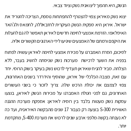
הנשק, היא תהפוך ליצואנית נשק וציוד צבאי.
יצוא נשק מאיראן צפוי להצטרף להתפתחות נוספת, הצריכה להטריד את
ישראל. איראן היא ספקית הנשק העיקרית לחזבאללה, לחמאס ולג'האד
האיסלאמי. הזרמת אמצעי לחימה חדשים לאיראן תאפשר לה גם להעלות
את היקפם ורמתם של האמצעים שיגיעו לידי הארגונים הקשורים אליה.
לסיכום, הסרת האמברגו על מכירת אמצעי לחימה לאיראן עשויה לפתוח
בפניה את השער לרכישת מערכות נשק שניסתה להשיג בעבר, ללא
הצלחה. סביר להניח שאיראן תעדיף לרכוש נשק בעיקר בשוק הרוסי. יחד
עם זאת, מצבה הכלכלי של איראן, שהוסיף והידרדר בשנים האחרונות,
צפוי לצמצם את יכולת הרכש שלה. צריך לזכור כי בשני העשורים
האחרונים, גם לפני הטלת האמברגו על מכירות הנשק לאיראן, בוצעו
עסקות נשק מעטות בלבד בין רוסיה לאיראן: אספקת מערכת ההגנה
האווירית 300-S בוצעה רק כעבור 17 שנים מהבקשה האיראנית, ועד כה
לא נענתה בקשה מלפני ארבע שנים לרכוש את מערכת 400-S, מתקדמת
יותר.