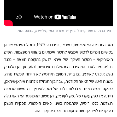
דחיית ההצעה האמריקאית להאריך את אמברגו הנשק על איראן, אוגוסט 2020
מאז המהפכה האסלאמית באיראן, בפברואר 1979, נתקלו מאמצי איראן
בקשיים ניכרים לרכוש אמצעי לחימה איכותיים בשווקי המעצמות. השוק
האמריקאי – המקור העיקרי של איראן לנשק בתקופת השאה – נסגר
בפניה מיד לאחר המהפכה. הממשלות האירופיות נמנעו אף הן מלספק
נשק איכותי לאיראן. גם ברית המועצות/רוסיה לא הייתה ספקית נוחה.
בשנות ה-80 של המאה הקודמת, שברובן התנהלה מלחמת איראן-עיראק,
סיפקה רוסיה כמויות מוגבלות בלבד של נשק לאיראן – הן משום שרוסיה
הייתה אז ספק עיקרי של נשק לעיראק, והן משום שהמשטר האיראני גילה
חשדנות כלפי רוסיה, שנתפסה בעיניו כאיום היסטורי. ספקיות הנשק
העיקריות לאיראן באותה תקופה היו סין וצפון קוריאה.