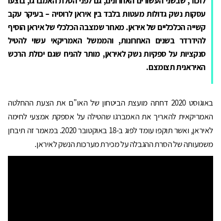
לזכור, שבשני העשורים האחרונים, גם לפני הטלת האמברגו, בוצעו
עסקות נשק גדולות מעטות בלבד בין איראן לרוסיה – בעיקר עקב
קשייה הכלכליים של איראן. מאחר שמצבה הכלכלי של איראן הוסיף
להידרדר בשנים האחרונות, והממשל האמריקאי עשוי להטיל
סנקציות על ספקיות נשק לאיראן, מותר להניח שגם יכולת הרכש
האיראנית תצומצם.
באוגוסט 2020 דחתה מועצת הביטחון של האו"ם את הצעת ההחלטה
האמריקאית להאריך את האמברגו שהטילה על אספקת אמצעי לחימה
לאיראן, ואשר תוקפו עומד לפוג ב-18 באוקטובר 2020. במאמר זה תיבחן
משמעותה של הסרת ההגבלה על מכירת מערכות הנשק לאיראן.