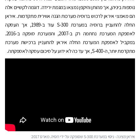
נוספות ביניהן, אך מהותן והיקפן נמצאו במגמת ירידה. דוגמה לקשיים אלה
הם מאמצי איראן לרכוש ברוסיה מערכות הגנה אווירית מתקדמות. איראן
החלה להתעניין ברוסיה במערכת 300-S עוד ב-1989, אך העסקה
לאספקת המערכת נחתמה רק ב-2007, והמערכת סופקה ב-2016.
במקביל לאספקת המערכת החלה איראן להתעניין ברכישת מערכת
מתקדמת יותר, ה-400-S, אך עד כה לא ידוע על סיכום עסקה לאספקתה.
איראן מציגה - ניסוי במערכת S-300 שסופקה על ידי רוסיה. מארס 2017