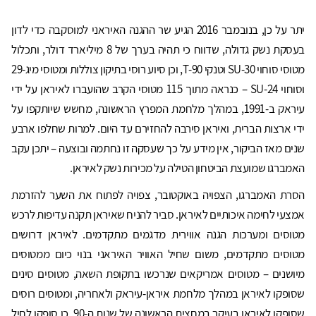
יתר על כן, בנובמבר 2016 הגיע שר ההגנה האיראני למוסקבה כדי לדון
בעסקת נשק גדולה, שדווח כי תהיה בערך של 8 מיליארד דולר, ותכלול
מטוסי סוחוי 30-SU וטנקי 90-T, וכן סיוע רוסי בתיקון צוללות ומטוסי מיג-29
וסוחוי 24-SU – כנראה מתוך 115 מטוסי הקרב שהועברו לאיראן על ידי
עיראק ב-1991, במהלך מלחמת המפרץ הראשונה, מחשש שיותקפו על
ידי ארצות הברית, ואיראן סירבה להחזירם עד היום. למרות שחלפו ארבע
שנים מאז הביקור, אין מידע על כך שעסקה זו נחתמה ובוצעה – יתכן עקב
האמברגו שמועצת הביטחון הטילה על מכירות נשק לאיראן.
הסרת האמברגו, הצפויה באוקטובר, צפויה לפתוח את השער להזרמת
אמצעי לחימה איכותיים לאיראן. סביר להניח שאיראן תקנה עדיפות לרכש
מטוסים ומערכות הגנה אווירית מדגמים מתקדמים. לאיראן דרושים
מטוסים מתקדמים, משום שחיל האוויר האיראני בנוי כיום ממטוסים
מיושנים – מטוסים אמריקאים שנרכשו בתקופת השאה, מטוסים סינים
שסופקו לאיראן במהלך מלחמת איראן-עיראק ולאחריה, ומטוסים רוסים
שסופקו לאיראן בעיקר במחצית הראשונה של שנות ה-90. כן סופקו לחיל