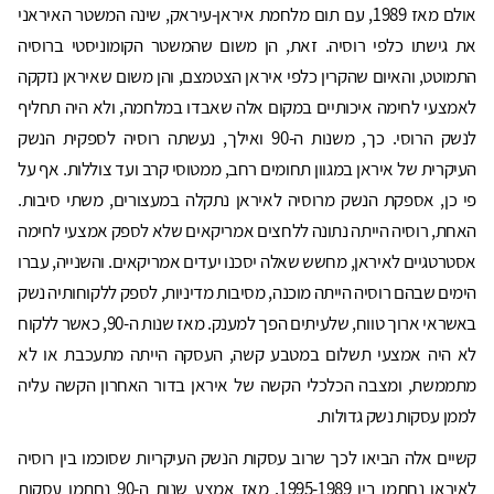
אולם מאז 1989, עם תום מלחמת איראן-עיראק, שינה המשטר האיראני
את גישתו כלפי רוסיה. זאת, הן משום שהמשטר הקומוניסטי ברוסיה
התמוטט, והאיום שהקרין כלפי איראן הצטמצם, והן משום שאיראן נזקקה
לאמצעי לחימה איכותיים במקום אלה שאבדו במלחמה, ולא היה תחליף
לנשק הרוסי. כך, משנות ה-90 ואילך, נעשתה רוסיה לספקית הנשק
העיקרית של איראן במגוון תחומים רחב, ממטוסי קרב ועד צוללות. אף על
פי כן, אספקת הנשק מרוסיה לאיראן נתקלה במעצורים, משתי סיבות.
האחת, רוסיה הייתה נתונה ללחצים אמריקאים שלא לספק אמצעי לחימה
אסטרטגיים לאיראן, מחשש שאלה יסכנו יעדים אמריקאים. והשנייה, עברו
הימים שבהם רוסיה הייתה מוכנה, מסיבות מדיניות, לספק ללקוחותיה נשק
באשראי ארוך טווח, שלעיתים הפך למענק. מאז שנות ה-90, כאשר ללקוח
לא היה אמצעי תשלום במטבע קשה, העסקה הייתה מתעכבת או לא
מתממשת, ומצבה הכלכלי הקשה של איראן בדור האחרון הקשה עליה
לממן עסקות נשק גדולות.
קשיים אלה הביאו לכך שרוב עסקות הנשק העיקריות שסוכמו בין רוסיה
לאיראן נחתמו בין 1995-1989. מאז אמצע שנות ה-90 נחתמו עסקות