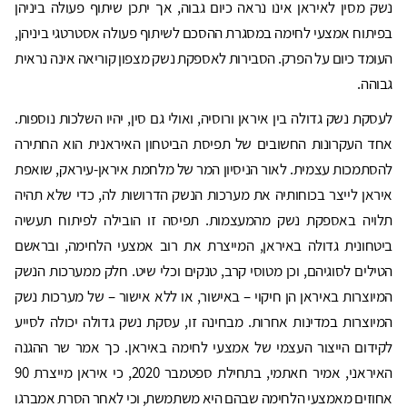
נשק מסין לאיראן אינו נראה כיום גבוה, אך יתכן שיתוף פעולה ביניהן
בפיתוח אמצעי לחימה במסגרת ההסכם לשיתוף פעולה אסטרטגי ביניהן,
העומד כיום על הפרק. הסבירות לאספקת נשק מצפון קוריאה אינה נראית
גבוהה.
לעסקת נשק גדולה בין איראן ורוסיה, ואולי גם סין, יהיו השלכות נוספות.
אחד העקרונות החשובים של תפיסת הביטחון האיראנית הוא החתירה
להסתמכות עצמית. לאור הניסיון המר של מלחמת איראן-עיראק, שואפת
איראן לייצר בכוחותיה את מערכות הנשק הדרושות לה, כדי שלא תהיה
תלויה באספקת נשק מהמעצמות. תפיסה זו הובילה לפיתוח תעשיה
ביטחונית גדולה באיראן, המייצרת את רוב אמצעי הלחימה, ובראשם
הטילים לסוגיהם, וכן מטוסי קרב, טנקים וכלי שיט. חלק ממערכות הנשק
המיוצרות באיראן הן חיקוי – באישור, או ללא אישור – של מערכות נשק
המיוצרות במדינות אחרות. מבחינה זו, עסקת נשק גדולה יכולה לסייע
לקידום הייצור העצמי של אמצעי לחימה באיראן. כך אמר שר ההגנה
האיראני, אמיר חאתמי, בתחילת ספטמבר 2020, כי איראן מייצרת 90
אחוזים מאמצעי הלחימה שבהם היא משתמשת, וכי לאחר הסרת אמברגו