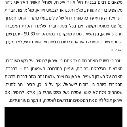
משאבים רבים בבניית חיל אוויר איכותי, ושחיל האוויר האיראני נזהר
מלהופיע בזירה הסורית, מלמדת כנראה שבעיני איראן, מול ארצות הברית
וישראל היה עדיף עד כה מערך גדול של טילים בעלי כושר דיוק וטווח ארוך
על פני מטוסי תקיפה. אם בכל זאת יתברר שלאחר הסרת האמברגו
תרכוש איראן, בין השאר, מטוס מתקדם דוגמת הסוחוי 30-SU – יתכן שכך
ישתקף שינוי בתפיסה האיראנית לטובת בניית חיל אוויר חדיש, לצד מערך
הטילים.
יוזכר כי בשנים האחרונות נוצר מתח בין איראן לרוסיה, על רקע מעורבותן
הצבאית והכלכלית בסוריה, ועניינן בהרחבת השפעתן בה – בהכרח,
האחת על חשבון השנייה. איראן גם אינה שבעה נחת מההידברות ברמות
הבכירות ביותר בין רוסיה לישראל. אף על פי כן, סביר יותר להניח,
שמתחים אלה לא ימנעו עסקת נשק משמעותית בין איראן לרוסיה, אם
איראן תוכל לגייס את הסכומים הנדרשים לעסקה, וזו תקרום עור וגידים.