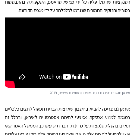
הסנקציות שהוטלו עליה על ידי ממשל טראמפ, השקעותיה בהתבססות
בסוריה והנזקים החמורים שנגרמו לכלכלתה על ידי מגפת הקורונה.
איראן חושפת מערכת הגנה אווירית מתוצרת עצמית, 2019
איראן גם צריכה להביא בחשבון שארצות הברית תפעיל לחצים כלכליים
במגמה למנוע אספקת אמצעי לחימה אסטרטגיים לאיראן, ובכלל זה
תאיים בהטלת סנקציות על מדינות וחברות שיעשו כן. הממשל האמריקאי
עשוי להפעיל לחצים אלה משום שאמצעי לחימה אלה בידי איראן עלולים