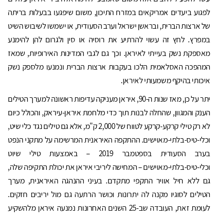
לפגוע ביעדים אמריקאים במזרח התיכון, משום שיפגעו בבעלות בריתה
של ארצות הברית, ובראשן ישראל וערב הסעודית, או ישמשו לשיבוש השיט
במפרץ. לחץ זה עשוי להרתיע את רוסיה או סין ולגרום להן להימנע
מאספקת נשק בעייתי לאיראן. וכך גם לגבי המדינות האירופיות, שמאז
המהפכה האסלאמית הלכו בעקבות ארצות הברית ונמנעו מלספק נשק
איכותי בהיקף משמעותי לאיראן.
יתר על כן, מאז שנות ה-90, איראן מעניקה עדיפות ראשונה למערך הטילים
הענק והמגוון, שהחלה לבנות תוך כדי מלחמת איראן-עיראק, והכולל כיום
לא רק טילי קרקע-קרקע לטווח של 2,000 ק"מ, אלא גם טילים נגד כלי שיט,
וכלי-טיס-בלתי-מאוישים. ההתקפה האיראנית המרשימה על מתקני הנפט
בערב הסעודית בספטמבר 2019 – באמצעות טילי שיוט
וכלי-טיס-בלתי-מאוישים – המחישה ליריבי איראן את יכולת התקיפה שלה,
גם ללא חיל אוויר התקפי מתקדם. בעיני ההנהגה האיראנית, מערך
הטילים לסוגיו מקנה לה יתרונות וכושר הרתעה גם מול יריבים חזקים.
לעומת זאת, העובדה שב-25 השנים האחרונות נמנעה איראן מלהשקיע