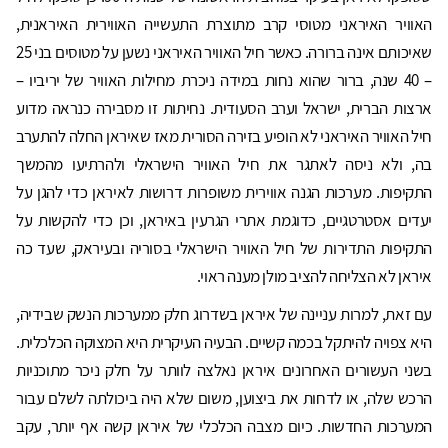
האוויר האיראני מטוסי קרב מתוצרת התעשייה האווירית האיראנית,
שאיכותם אינה ברורה. כאשר חיל האוויר האיראני נשען על מטוסים בני 25
– 40 שנה, ברור שהוא נחות במידה ניכרת מחילות האוויר של יריביו –
ארצות הברית, ישראל וערב הסעודית. נחיתות זו מסבירה כנראה מדוע
חיל האוויר האיראני לא הופיע בזירה הסורית מאז שאיראן החלה להתערב
בה, ולא ניסה לאתגר את חיל האוויר הישראלי ולהרתיעו מהמשך
התקיפות. מערכות הגנה אווירית משופרות דרושות לאיראן כדי להגן על
יעדים אסטרטגיים, כדוגמת אתרי הגרעין באיראן, וכן כדי להקשות על
התקיפות התדירות של חיל האוויר הישראלי בסוריה ובעיראק, שעד כה
איראן לא הצליחה להציב מולן מענה ראוי.
עם זאת, למרות עניינה של איראן בשדרוג חלק ממערכות הנשק שבידיה,
היא צפויה להיתקל בכמה קשיים. הבעיה העיקרית היא המצוקה הכלכלית.
בשני העשורים האחרונים איראן נאלצה לוותר על חלק ניכר מתוכניות
הרכש שלה, או לדחות את ביצוען, משום שלא היה ביכולתה לשלם עבור
המערכות החדשות. כיום מצבה הכלכלי של איראן קשה אף יותר, עקב