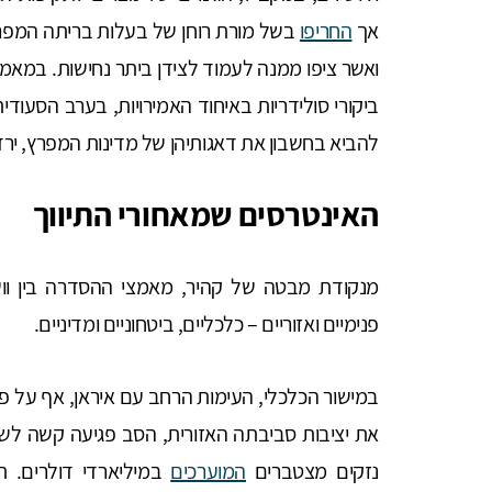
אך
החריפו
בשל מורת רוחן של בעלות בריתה המפרצ
ואשר ציפו ממנה לעמוד לצידן ביתר נחישות. במאמ
ביקורי סולידריות באיחוד האמירויות, בערב הסעודית
להביא בחשבון את דאגותיהן של מדינות המפרץ, ירדן
האינטרסים שמאחורי התיווך
מנקודת מבטה של קהיר, מאמצי ההסדרה בין ווש
פנימיים ואזוריים – כלכליים, ביטחוניים ומדיניים.
במישור הכלכלי, העימות הרחב עם איראן, אף על פי
את יציבות סביבתה האזורית, הסב פגיעה קשה לשור
נזקים מצטברים
המוערכים
במיליארדי דולרים. 