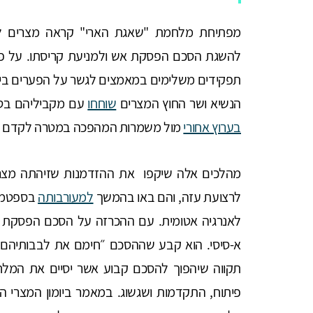
מפתיחת מלחמת "שאגת הארי" קראה מצרים לדה
להשגת הסכם הפסקת אש ולמניעת קריסתו. על פ
תפקידים משלימים במאמצים לגשר על הפערים בין 
הנשיא ושר החוץ המצרים
שוחחו
עם מקביליהם בטהר
בערוץ אחורי
מול משמרות המהפכה במטרה לקדם א
מהלכים אלה שיקפו את ההזדמנות שזיהתה מצר
לרצועת עזה, והם באו בהמשך
למעורבותה
לאנרגיה אטומית. עם ההכרזה על הסכם הפסקת
א-סיסי. הוא קבע שההסכם ״חימם את לבבותיהם של
תקווה שיהפוך להסכם קבוע אשר יסיים את המלחמה
פיתוח, התקדמות ושגשוג. במאמר ביומון המצרי 