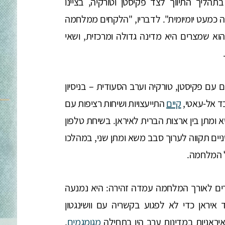
תהליך התיווך לצד פקיסטן וטורקיה, בציינו
 כמעט יומיומית". לדבריו, "הלקחים ממלחמה
אחד מהם הוא שמצרים היא מדינה גדולה ומרכזית, ושאי
עם פקיסטן, טורקיה וערב הסעודית – בניסיון
ד אל-עאטי,
קיים
התייעצויות ושיחות רציפות עם
מתן בין ארצות הברית לאיראן. בשיחת טלפון
פריל, הביעו השניים תקווה לערוך סבב משא ומתן שני, במהלכו
ל המלחמה.
ם לאורך המלחמה עמדה זהירה: היא נמנעה
 איראן כדי לא לפגוע בקשריה עם וושינגטון
איראניות במדינות ערב היו בתחילה
מגומגמים
,