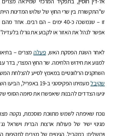
אל-דין חוסיין, בתפקיד המרכזי שמילאה מצרים ב
ש"התקשורת בין שרי החוץ של שלוש המדינות הייתה
זו – שנמשכה כ-40 ימים – הם רבים. 
אפשר לנהל את האזור או לקבוע את גורלו בלעדיה".
לאחר השגת הפסקת האש,
פעלה
מצרים – בתיאום 
למנוע את חידוש הלחימה. שר החוץ המצרי, בדר עב
השחקנים הרלוונטיים במאמץ לסייע להצלחת המשא ו
שקיבל
מעמיתו הפקיסטני ב-19 בא
יגיעו הצדדים להבנות שיאפשרו את סיומה הסופי ש
נוכח שאיפתה לשמש מתווכת מוסכמת, נקטה מצרי
מגינוי ישיר של פעולות ארצות הברית וישראל נגד
וירושלים; במקביל, הגינויים של מצרים לתקיפות ה