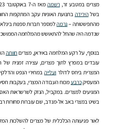
מצרים במטבע זר,
רשמה
בשל
הירידה
בתנועת האוניות עקב המתקפות החות
מהתפשטותה –
גרמה
למספר חברות ספנות בינלא
שנדמה היה שהחל להתאושש מהמלחמה הממושכת
בנוסף, על רקע המלחמה באיראן, מצרים
חוותה
האט
עובדים במפרץ לתוך מצרים, עצירה זמנית של הג
המצרית ביחס לדולר
ועלייה
במחירי הנפט והדלקי
המעסיק
כרבע
מכוח העבודה המצרי, בעקבות חסימת
המגיעים למצרים. במקביל, הנזק לשרשראות האס
בשיט במצרי באב אל-מנדב, שם עוברות סחורות רב
לאור פגיעותה הכלכלית של מצרים להשלכות ה