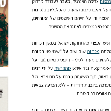
מצום
צריכת האנרגיה, מעבר לעבודה מרחוק
 ועל חשיבות ייצוב המערכת הכלכלית. בנסיבות
המצרי והן על חייהם השוטפים של האזרחים,
הפנימי במצרים ולאתגר את המשטר.
ש המצרי מהתחזקות ישראל במאזן הכוחות
משלתה
מכריזה
שוב ושוב על "שינוי פני המזרח
פלסטינים מעזה לסיני – נתפסת כאיום גובר על
-אמריקאית נגד איראן
מתפרשת
על ידי רבים
אזור, תוך הישענות גוברת על כוח צבאי מול
 המערכה בהבנות הדדיות – ללא הכרעה צבאית
אזורית רב-קוטבית.
יראן כאיום צבאי קרוב וישיר, מצרים – חרף