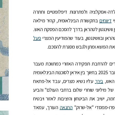
-אסקלציה ולפתרונות דיפלומטיים וחתרה
י
דיווחים
בתקשורת הבינלאומית, קהיר מילאה
וושינגטון לטהראן בדרך להסכם הפסקת האש.
אן ובוושינגטון, בעוד שהמודיעין המצרי
פעל
ת המשא ומתן ולגבש מסגרת להסכם.
ים להרחבת תפקידה האזורי כמתווכת מעבר
בספטמבר 2025 בתיווך בין איראן לסוכנות הבינלאומית
 האש,
בירך
עליו נשיא מצרים, עבד אל-פתאח
 מיליוני שוחרי שלום ברחבי העולם" והביע
, ישיב את הביטחון והיציבות לאזור ויבטיח
הפרו-ממסדי "אל-שרוק"
התגאה
העורך, עמאד