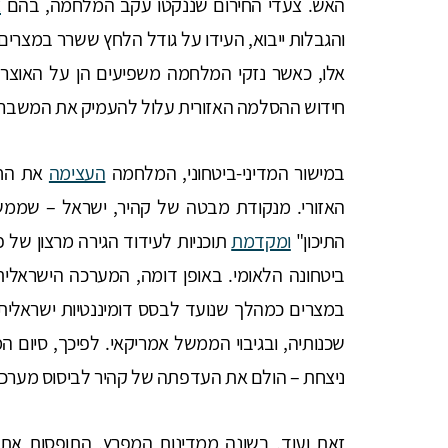
האש. צעדי החירום שננקטו עקב המלחמה, בהם
צ
והגבלות ייבוא, העידו על גודל הלחץ ששרר במצרים
אלו, כאשר נזקי המלחמה משפיעים הן על האוצר 
חידוש ההסלמה האזורית עלול להעמיק את המשבר 
במישור המדיני-ביטחוני, המלחמה
העצימה
את החש
האזורי. מנקודת מבטה של קהיר, ישראל – שמ
התיכון"
ומקדמת
תוכניות לעידוד הגירה מרצון של 
ביטחונה הלאומי. באופן דומה, המערכה הישראלית
במצרים כמהלך שנועד לבסס דומיננטיות ישראלית ב
שכנותיה, ובגיבוי הממשל אמריקאי. לפיכך, סיום
ניצחת – הולם את העדפתה של קהיר לביסוס מערכת 
זאת ועוד, בשונה ממדינות המפרץ, התופסות את א