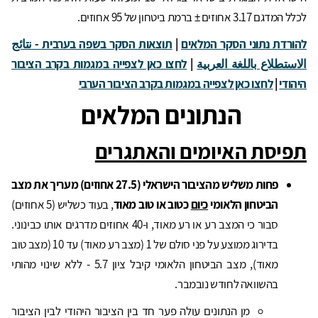
לכלל המדגם 3.17 אחוזים ± ברמת ביטחון של 95 אחוזים.
להורדת נתוני הסקר המלאים
|
תוצאות הסקר בשפה בערבית - نتائج
الاستطلاع باللغة العربية
|
לחצו כאן לצפייה במגמות בקרב הציבור
היהודי
|
לחצו כאן לצפייה במגמות בקרב הציבור הערבי
הנתונים המלאים
תפיסת האיומים והאתגרים
פחות משליש מהציבור הישראלי (27.5 אחוזים) מעריך את מצב
הביטחון הלאומי
כיום
כטוב או טוב מאוד
, בעוד כשליש (5 אחוזים)
סבור כי המצב רע או רע מאוד, ו-40 אחוזים מדרגים אותו כבינוני.
בדירוג ממוצע על פני סולם של 1 (מצב רע מאוד) עד 10 (מצב טוב
מאוד), מצב הביטחון הלאומי קיבל ציון 5.7 - ללא שינוי מהותי
בהשוואה לחודש נובמבר.
מן הנתונים עולה פער חד בין הציבור היהודי לבין הציבור