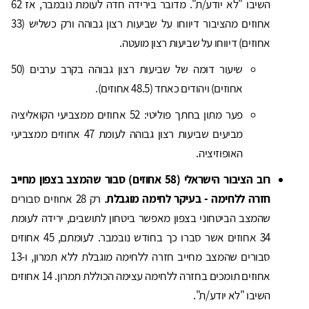
השיבו "לא יודע/ת". מדובר בירידה חדה לעומת נובמבר, אז 62
אחוזים מהציבור דיווחו על שביעות רצון גבוהה ורק כשליש (33
אחוזים) דיווחו על שביעות רצון מועטה.
שיעור דומה של שביעות רצון גבוהה בקרב ערבים (50
אחוזים) ויהודים כאחד (48.5 אחוזים).
פער מתון בחתך פוליטי: 52 אחוזים ממצביעי הקואליציה
מביעים שביעות רצון גבוהה לעומת 47 אחוזים ממצביעי
האופוזיציה.
רוב הציבור הישראלי (58 אחוזים) סבור שהמצב בצפון מחייב
חזרה ללחימה - בעיקר לחימה מוגבלת
. רק 28 אחוזים סבורים
שהמצב הביטחוני בצפון מאפשר ביטחון לתושבים, ירידה לעומת
34 אחוזים אשר סברו כך בחודש נובמבר. לעומתם, 45 אחוזים
סבורים שהמצב מחייב חזרה ללחימה מוגבלת ללא תמרון, ו-13
אחוזים תומכים בחזרה ללחימה עצימה הכוללת תמרון. 14 אחוזים
השיבו "לא יודע/ת".