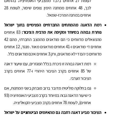
לעומת 27 אחוזים בלבד ממצביעי האופוזיציה. בהתאם
לכך, 48 אחוזים ממחנה הימין צופים שיפור, לעומת 28
אחוזים במחנה המרכז-שמאל.
רמת הדאגה מהמתחים החברתיים הפנימיים בתוך ישראל
נותרת גבוהה במיוחד ומקיפה את מרבית הציבור:
83 אחוזים
מהנשאלים מדווחים כי הם מודאגים מהמצב החברתי, מהם 42
אחוזים די מודאגים ו-41 אחוזים מודאגים מאוד. מנגד, 12 אחוזים
מדווחים כי הם די לא מודאגים, ורק 3 אחוזים אינם מודאגים כלל.
רמת דאגה גבוהה זו ניכרת בכלל המגזרים, עם שיעור דאגה
של 85 אחוזים בקרב הציבור היהודי ו-77 אחוזים בקרב
הציבור הערבי.
גם בחלוקה פוליטית מדובר ברוב מובהק בשני המחנות, אם
כי שיעור הדאגה גבוה במיוחד בקרב מצביעי האופוזיציה (93
אחוזים), לעומת 78 אחוזים בקרב מצביעי הקואליציה.
הציבור מביע דאגה רחבה גם מהאיומים הביטחוניים על ישראל