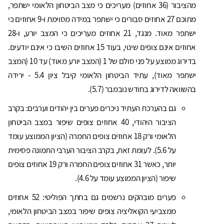
מהציבור (36 אחוזים) מעריכים כי מצב הביטחון הלאומי ישתפר,
מתוכם 27 אחוזים סבורים כי ישתפר במידה מסוימת ו-9 אחוזים כי
ישתפר מאוד. מנגד, 21 אחוזים מעריכים כי המצב יורע, ו-28
אחוזים אינם צופים שינוי, בעוד 15 אחוזים השיבו כי אינם יודעים.
בדירוג ממוצע על פני סולם של 1 (המצב יורע מאוד) עד 10 (המצב
ישתפר מאוד), עתיד הביטחון הלאומי קיבל ציון 5.4 - ירידה
בהשוואה לדירוג בחודש נובמבר (5.7).
גם בהערכת העתיד ניכרים פערים בין יהודים וערבים: בקרב
הציבור היהודי, 40 אחוזים צופים שיפור במצב הביטחון
הלאומי ורק 18 אחוזים צופים החמרה (הציון הממוצע עומד
על 5.6). לעומת זאת, בקרב הציבור הערבי התמונה פסימית
יותר, כאשר 31 אחוזים צופים החמרה ורק 19 אחוזים צופים
שיפור (הציון הממוצע עומד על 4.6).
פערים מובהקים נרשמים גם בחתך הפוליטי: 52 אחוזים
ממצביעי הקואליציה צופים שיפור במצב הביטחון הלאומי,