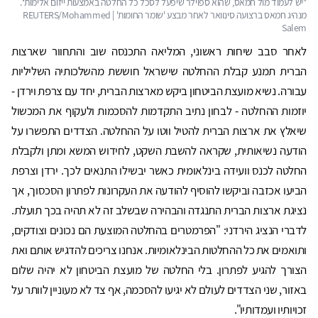
לאחר סבב שיחות ראשוני, המליאה התכנסה שוב והתחוור שארצות
הברית תמנע קבלת ההחלטה שישראל חוששת מהשלכותיה השליליות
עבורה. נשיא מועצת הביטחון ביקש מארצות הברית, יחד עם צרפת וירדן -
יוזמות ההחלטה - לבחון נתיב התקדמות להסכמות ולעקוף את המכשול
שיאלץ את ארצות הברית להטיל ווטו על ההחלטה. הצדדים התפשרו על
הודעה נשיאותית, שקראה להשבת השקט, לחידוש המשא ומתן ולקבלת
החלטה לכנס וועידה בינלאומית כאשר יבשילו התנאים לכך. ירדן וצרפת
הביעו אכזבה וביקשו להוסיף להודעה את העקרונות לפתרון הסכסוך, אך
נציגת ארצות הברית התנגדה והבהירה שבשלב זה לא תהיה בכך תועלת.
לדברי הנציג הירדני: "הפרמטרים בהחלטה המוצעת הם נכונים וצודקים,
ותואמים את כל ההחלטות הבינלאומיות. אנחנו צריכים להדגיש אותם ואת
הצורך להגיע לפתרון. בלי החלטה של מועצת הביטחון לא יהיה שלום
באזור, שני הצדדים לעולם לא יגיעו להסכמה, אף צד לא מעוניין לוותר על
זכויותיו ועמדותיו".