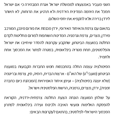
השני מעביר באמצעותו לממשלת ישראל אגרת המבהירה כי אם ישראל
תסכל את היוזמה המדינית הירדנית ולא תרגיע את הרוחות, לא תיוותר
לירדן ברירה אלא להקפיא את יחסי השלום.
בתאום עם צרפת והאיחוד האירופי, ירדן מכנסת את פורום מינכן, המורכב
מירדן, מצרים, צרפת וגרמניה. המדינות השותפות לפורום מחליטות לקדם
החלטה במועצת הביטחון, שתקבע עקרונות להסדר שיחייבו את ישראל
והפלסטינים, תחת מטריה בינלאומית, במטרה לפתור את הסכסוך אחת
ולתמיד.
הסימולציה עצמה החלה בהתכנסות חמש החברות הקבועות במועצת
הביטחון (מועבי"ט) של האו"ם - ארצות הברית, רוסיה, סין, צרפת ובריטניה
(שלא יוצגה בסימולציה) – ועימן איחוד האמירויות (המכהנת כיום כחברה
זמנית), ירדן, מצרים, גרמניה, הרשות הפלסטינית וישראל.
על שולחן המועצה הונחה הצעת החלטה צרפתית-ירדנית, הקוראת
להפסקת האלימות ומעשי האיבה ולכינוס ועידה בינלאומית לפתרון
הסכסוך הישראלי-לפלסטיני, בהתאם לעקרונות הבאים: