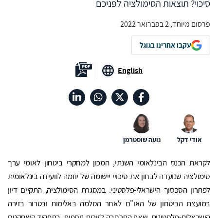
סיכוי? תוצאות הסימולציה לפניכם
פרסום מיוחד, 2 בפברואר 2022
עקבו אחרינו בגוגל
English
אודי דקל
נועה שוסטרמן
לקראת הכנס הבינלאומי השנתי, המכון למחקרי ביטחון לאומי ערך
סימולציה שנועדה לבחון את סיכויי יישומה של יוזמה לוועידה בינלאומית
לפתרון הסכסוך הישראלי-פלסטיני. במסגרת הסימולציה, התקיים דיון
במועצת הביטחון של האו"ם לאחר הסלמה באלימות ובטרור בזירה
הישראלית-פלסטינית, שאף התרחבה לזירות נוספות. בתפקיד השחקנים