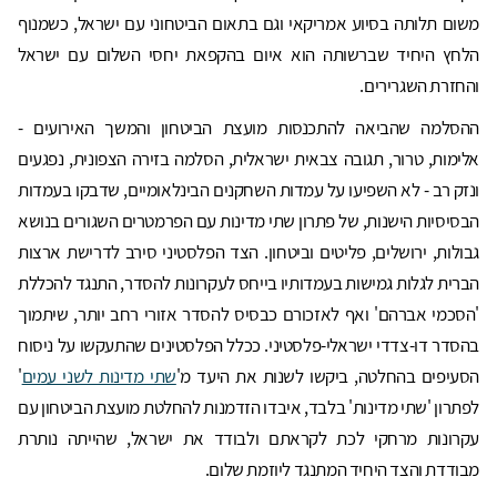
משום תלותה בסיוע אמריקאי וגם בתאום הביטחוני עם ישראל, כשמנוף
הלחץ היחיד שברשותה הוא איום בהקפאת יחסי השלום עם ישראל
והחזרת השגרירים.
ההסלמה שהביאה להתכנסות מועצת הביטחון והמשך האירועים -
אלימות, טרור, תגובה צבאית ישראלית, הסלמה בזירה הצפונית, נפגעים
ונזק רב - לא השפיעו על עמדות השחקנים הבינלאומיים, שדבקו בעמדות
הבסיסיות הישנות, של פתרון שתי מדינות עם הפרמטרים השגורים בנושא
גבולות, ירושלים, פליטים וביטחון. הצד הפלסטיני סירב לדרישת ארצות
הברית לגלות גמישות בעמדותיו בייחס לעקרונות להסדר, התנגד להכללת
'הסכמי אברהם' ואף לאזכורם כבסיס להסדר אזורי רחב יותר, שיתמוך
בהסדר דו-צדדי ישראלי-פלסטיני. ככלל הפלסטינים שהתעקשו על ניסוח
הסעיפים בהחלטה, ביקשו לשנות את היעד מ'
שתי מדינות לשני עמים
'
לפתרון 'שתי מדינות' בלבד, איבדו הזדמנות להחלטת מועצת הביטחון עם
עקרונות מרחקי לכת לקראתם ולבודד את ישראל, שהייתה נותרת
מבודדת והצד היחיד המתנגד ליוזמת שלום.