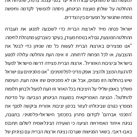
למעשה מגרש משחקים עבורה ולא יעד בפני עצמו. צרפת, שהניחה את
ההחלטה על שולחן מועצת הביטחון, ניסתה להמשיך לקדמה וחיפשה
נוסחה שתגשר על הפערים בין הצדדים.
ישראל פנתה מייד לארצות הברית כדי לשכנעה למנוע את העברת
ההחלטה המוצעת, גם לא בנוסח מעודן, בעיקר כשברקע מתנהלת לחימה:
"אנו מפצירים בארצות הברית לעשות כל מה שניתן כדי לבטל את
ההצבעה, או לכל הפחות לדחותה. זו אינה העת והחלטה עלולה לפגוע
בישראל וביציבות האזורית". ארצות הברית מצידה דרשה מישראל לפעול
להרגעת המצב ולהציב אופק מדיני לפלסטינים: "אנו מסכימים עם ישראל
שיש בהחלטה הזו פגמים, אבל אנו לא מסכימים שזו אינה העת. העימות
משליך באופן שלילי על היציבות בכל האזור וזו העת לפעול ולבחון חלופות
להחלטה". הנציגה האמריקאית במועצת הביטחון הצביעה על מדינות
המפרץ כגורם שביכולתו לעזור בכינון יציבות אזורית וביקשה למנף את
'הסכמי אברהם' לקידום פתרון בסכסוך הישראלי-פלסטיני. בתגובה,
נציגת איחוד האמירויות הציעה כי הוועידה הבינלאומית לשלום תתכנס
באבו-דאבי. בשאר הפגישות שערכה נציגת ארצות הברית עם נציגיהן של