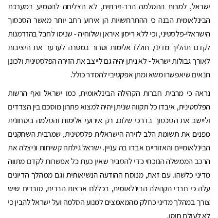
ישראל, למרות ההסלמה הרב-זירתית, לא הצליחה להטמיע במערכת
הבינלאומית הבנה כי ההתרחשויות הן אירוע רחב יותר מאשר הסכסוך
הישראלי-פלסטיני, וכי ללא ריסון איראן ושלוחיה - שניסו לחבל בהזדמנות
לקדם תהליך מדיני, חוללו אלימות וטרור במטרה לערער את היציבות
לאורך גבולות ישראל - לא ניתן יהיה גם לייצב את הזירה הפלסטינית ולכונן
תנאים שיאפשרו משא ומתן אפקטיבי להסדר כולל.
נראה כי מרבית חברות הקהילה הבינלאומית, כמו ישראל ואף הרשות
הפלסטינית, איבדו כל תקווה שניתן יהיה למצוא פתרון מוסכם בין הצדדים
וליישב את הסכסוך בדרכי שלום. רק אירועי אלימות והסלמה ביטחונית
מפנים את תשומת הלב לזירה הישראלית פלסטינית, שמרבית השחקנים
הבינלאומיים והאזוריים אבדו בה עניין. ישראל גילתה קשיחות וניצלה את
הרכב הממשלה הנוכחי כדי להסביר שאין כעת כל אפשרות לקדם מתווה
מדיני כלשהו. עם זאת, מנוסח ההודעה הנשיאותית וגם ממהלך הדיונים
עלה כי חברי הקהילה הבינלאומית, בכללם ארצות הברית, סוברים שיש
צורך במהלך מדיני כחלק מהמאמצים למנוע הסלמה ועל ישראל להבין כי
לא לעולם חוסן.