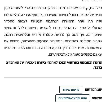
בכל זאת, קורטוב של אופטימיות: במהלך הסימולציה החל להתגבש רעיון
חדש, שלא מוצה, בהובלת איחוד האמירויות, סין ואף מצרים. נציגי מדינות
אלה תרו אחר התמורות הנרחבות העשויות לצמוח מהסדר
ישראלי-פלסטיני. הם הביעו נכונות להשקיע בפיתוח כלכלי ותשתיתי
שיתמוך בו. אך לשם כך נדרשת מסגרת אזורית ובינלאומית רחבה,
שתהיה משולבת בהסדרים ובסידורים הנובעים מהסכמים, תפחית את
החששות של שני הצדדים ואף תפקיע מהם את כוח הווטו לטרפד מהלכים
שאינם מספקים מענה מלא לציפיותיהם.
הדעות המובעות בפרסומי המכון למחקרי ביטחון לאומי הן של המחברים
בלבד.
סוג הפרסום
פרסום מיוחד
נושאים
יחסי ישראל-פלסטינים