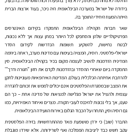
החלטה לא נוחה מבחינתה, ללא צורך בהפעלת זכות הווטו שלה. בה בעת,
בידודה של ישראל במערכה הבינלאומית היה ניכר, בעוד ארצות הברית
הייתה המעוז היחידי התומך בה.
שאר חברות הקהילה הבינלאומית התמקדו בקידום האינטרסים
הפרטיקולריים שלהן והסתפקו לכל היותר במתן עצות אך ללא נכונות,
לבטח נחישות, להשקיע תשומות הנדרשות לקידום הסדר
ישראלי-פלסטיני. רוסיה, המצויה בעימות עם מדינות מערב, ראתה ביוזמה
המדינית הזדמנות להשיב לעצמה מקום בכיר בקהילה הבינלאומית. סין
התמקדה ביום שאחרי ההסדר ובהזדמנות לקדם את חזון "חגורה ודרך"'
להרחבת אחיזתה הכלכלית בעולם. המדינות האירופאיות מעוניינות לתקן
את המצב שבמסגרתו הפלסטינים אינם יכולים לממש את זכותם להגדרה
עצמית ולהציל את ישראל מגלישה למציאות של מדינה אחת – כך הם
טענו, אך בלי נכונות להיכנס לעובי הקורה. מצרים ואיחוד האמירויות, כמו
גם רוסיה וסין, התחרו על הכבוד הגלום באירוח הוועידה הבינלאומית.
התברר (שוב) כי ירדן מושפעת מאד מההתרחשויות בזירה הפלסטינית
עקב חשש כבד ליציבות הממלכה ואף לשרידותה. אלא שירדן מוגבלת