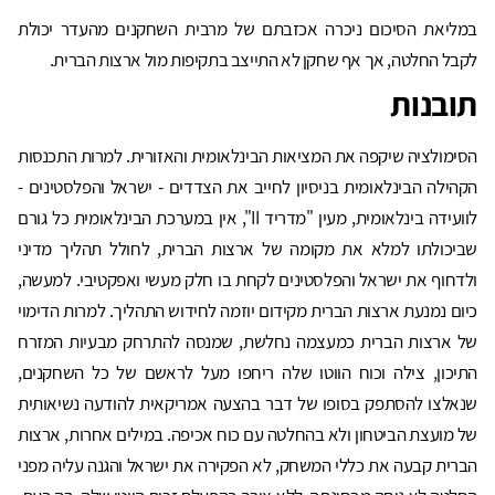
במליאת הסיכום ניכרה אכזבתם של מרבית השחקנים מהעדר יכולת
לקבל החלטה, אך אף שחקן לא התייצב בתקיפות מול ארצות הברית.
תובנות
הסימולציה שיקפה את המציאות הבינלאומית והאזורית. למרות התכנסות
הקהילה הבינלאומית בניסיון לחייב את הצדדים - ישראל והפלסטינים -
לוועידה בינלאומית, מעין "מדריד II", אין במערכת הבינלאומית כל גורם
שביכולתו למלא את מקומה של ארצות הברית, לחולל תהליך מדיני
ולדחוף את ישראל והפלסטינים לקחת בו חלק מעשי ואפקטיבי. למעשה,
כיום נמנעת ארצות הברית מקידום יוזמה לחידוש התהליך. למרות הדימוי
של ארצות הברית כמעצמה נחלשת, שמנסה להתרחק מבעיות המזרח
התיכון, צילה וכוח הווטו שלה ריחפו מעל לראשם של כל השחקנים,
שנאלצו להסתפק בסופו של דבר בהצעה אמריקאית להודעה נשיאותית
של מועצת הביטחון ולא בהחלטה עם כוח אכיפה. במילים אחרות, ארצות
הברית קבעה את כללי המשחק, לא הפקירה את ישראל והגנה עליה מפני