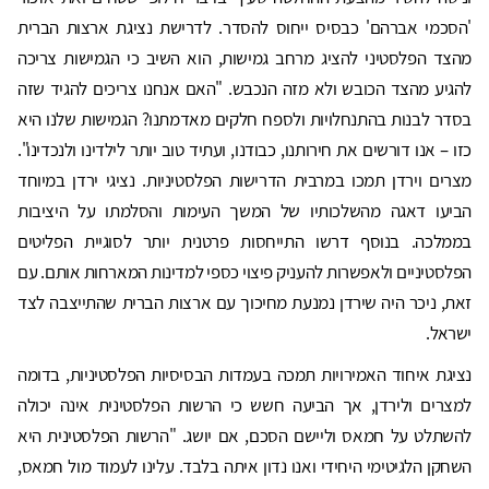
'הסכמי אברהם' כבסיס ייחוס להסדר. לדרישת נציגת ארצות הברית
מהצד הפלסטיני להציג מרחב גמישות, הוא השיב כי הגמישות צריכה
להגיע מהצד הכובש ולא מזה הנכבש. "האם אנחנו צריכים להגיד שזה
בסדר לבנות בהתנחלויות ולספח חלקים מאדמתנו? הגמישות שלנו היא
כזו – אנו דורשים את חירותנו, כבודנו, ועתיד טוב יותר לילדינו ולנכדינו".
מצרים וירדן תמכו במרבית הדרישות הפלסטיניות. נציגי ירדן במיוחד
הביעו דאגה מהשלכותיו של המשך העימות והסלמתו על היציבות
בממלכה. בנוסף דרשו התייחסות פרטנית יותר לסוגיית הפליטים
הפלסטיניים ולאפשרות להעניק פיצוי כספי למדינות המארחות אותם. עם
זאת, ניכר היה שירדן נמנעת מחיכוך עם ארצות הברית שהתייצבה לצד
ישראל.
נציגת איחוד האמירויות תמכה בעמדות הבסיסיות הפלסטיניות, בדומה
למצרים ולירדן, אך הביעה חשש כי הרשות הפלסטינית אינה יכולה
להשתלט על חמאס וליישם הסכם, אם יושג. "הרשות הפלסטינית היא
השחקן הלגיטימי היחידי ואנו נדון איתה בלבד. עלינו לעמוד מול חמאס,