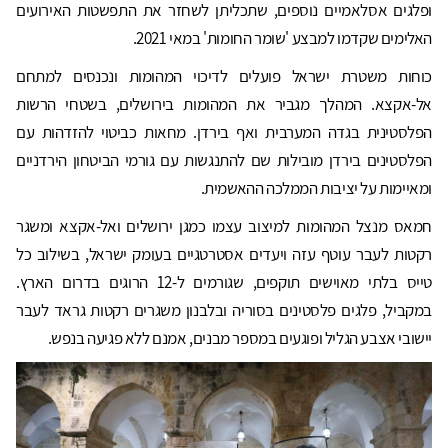
ופלגים אסלאמיים נוספים, שתכליתן לשחזר את התפשטות האירועים
האלימים שקדמו למבצע 'שומר החומות' במאי 2021.
כוחות משטרת ישראל פועלים לדיכוי המהומות ונכנסים למתחם
אל-אקצא. המהלך מגביר את המהומות בירושלים, בשטחי הרשות
הפלסטינית בגדה המערבית ואף בירדן. מחאות כביטוי להזדהות עם
הפלסטינים בירדן מובילות שם להתנגשות עם גורמי הביטחון הירדניים
ומאיימות על יציבות הממלכה ההאשמית.
חמאס מנצל המהומות למיצוב עצמו כמגן ירושלים ואל-אקצא ומשגר
רקטות לעבר עוטף עזה ויעדים אסטרטגיים בעומק ישראל, בשילוב כל
טייס בלתי מאוישים תוקפים, שגורמים ל-12 הרוגים בדרום הארץ.
במקביל, פלגים פלסטינים בסוריה ובלבנון משגרים רקטות גראד לעבר
יישובי אצבע הגליל ופוגעים במספר מבנים, אמנם ללא פגיעה בנפש.