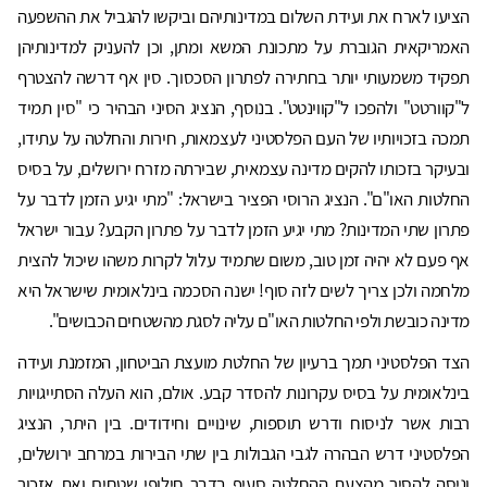
הציעו לארח את ועידת השלום במדינותיהם וביקשו להגביל את ההשפעה
האמריקאית הגוברת על מתכונת המשא ומתן, וכן להעניק למדינותיהן
תפקיד משמעותי יותר בחתירה לפתרון הסכסוך. סין אף דרשה להצטרף
ל"קוורטט" ולהפכו ל"קווינטט". בנוסף, הנציג הסיני הבהיר כי "סין תמיד
תמכה בזכויותיו של העם הפלסטיני לעצמאות, חירות והחלטה על עתידו,
ובעיקר בזכותו להקים מדינה עצמאית, שבירתה מזרח ירושלים, על בסיס
החלטות האו"ם". הנציג הרוסי הפציר בישראל: "מתי יגיע הזמן לדבר על
פתרון שתי המדינות? מתי יגיע הזמן לדבר על פתרון הקבע? עבור ישראל
אף פעם לא יהיה זמן טוב, משום שתמיד עלול לקרות משהו שיכול להצית
מלחמה ולכן צריך לשים לזה סוף! ישנה הסכמה בינלאומית שישראל היא
מדינה כובשת ולפי החלטות האו"ם עליה לסגת מהשטחים הכבושים".
הצד הפלסטיני תמך ברעיון של החלטת מועצת הביטחון, המזמנת ועידה
בינלאומית על בסיס עקרונות להסדר קבע. אולם, הוא העלה הסתייגויות
רבות אשר לניסוח ודרש תוספות, שינויים וחידודים. בין היתר, הנציג
הפלסטיני דרש הבהרה לגבי הגבולות בין שתי הבירות במרחב ירושלים,
וניסה להסיר מהצעת ההחלטה סעיף בדבר חילופי שטחים ואת אזכור