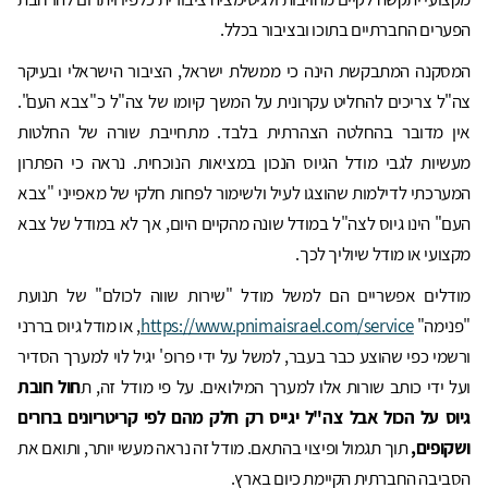
הפערים החברתיים בתוכו ובציבור בכלל.
המסקנה המתבקשת הינה כי ממשלת ישראל, הציבור הישראלי ובעיקר
צה"ל צריכים להחליט עקרונית על המשך קיומו של צה"ל כ"צבא העם".
אין מדובר בהחלטה הצהרתית בלבד. מתחייבת שורה של החלטות
מעשיות לגבי מודל הגיוס הנכון במציאות הנוכחית. נראה כי הפתרון
המערכתי לדילמות שהוצגו לעיל ולשימור לפחות חלקי של מאפייני "צבא
העם" הינו גיוס לצה"ל במודל שונה מהקיים היום, אך לא במודל של צבא
מקצועי או מודל שיוליך לכך.
מודלים אפשריים הם למשל מודל "שירות שווה לכולם" של תנועת
"פנימה"
https://www.pnimaisrael.com/service
, או מודל גיוס בררני
ורשמי כפי שהוצע כבר בעבר, למשל על ידי פרופ' יגיל לוי למערך הסדיר
ועל ידי כותב שורות אלו למערך המילואים. על פי מודל זה, ת
חול חובת
גיוס על הכול אבל צה"ל יגייס רק חלק מהם לפי קריטריונים ברורים
ושקופים,
תוך תגמול ופיצוי בהתאם. מודל זה נראה מעשי יותר, ותואם את
הסביבה החברתית הקיימת כיום בארץ.