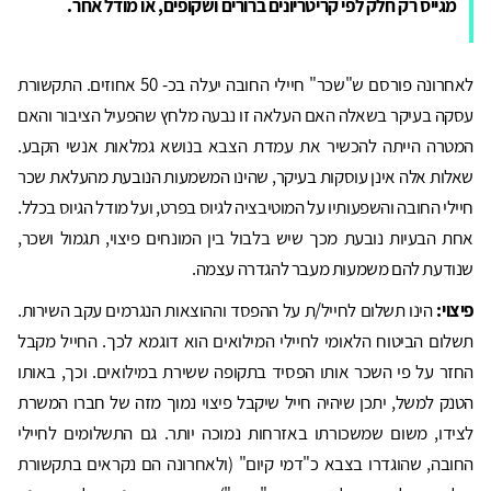
מגייס רק חלק לפי קריטריונים ברורים ושקופים
,
או מודל אחר.
לאחרונה פורסם ש"שכר" חיילי החובה יעלה בכ- 50 אחוזים. התקשורת
עסקה בעיקר בשאלה האם העלאה זו נבעה מלחץ שהפעיל הציבור והאם
המטרה הייתה להכשיר את עמדת הצבא בנושא גמלאות אנשי הקבע.
שאלות אלה אינן עוסקות בעיקר, שהינו המשמעות הנובעת מהעלאת שכר
חיילי החובה והשפעותיו על המוטיבציה לגיוס בפרט, ועל מודל הגיוס בכלל.
אחת הבעיות נובעת מכך שיש בלבול בין המונחים פיצוי, תגמול ושכר,
שנודעת להם משמעות מעבר להגדרה עצמה.
פיצוי:
הינו תשלום לחייל/ת על ההפסד וההוצאות הנגרמים עקב השירות.
תשלום הביטוח הלאומי לחיילי המילואים הוא דוגמא לכך. החייל מקבל
החזר על פי השכר אותו הפסיד בתקופה ששירת במילואים. וכך, באותו
הטנק למשל, יתכן שיהיה חייל שיקבל פיצוי נמוך מזה של חברו המשרת
לצידו, משום שמשכורתו באזרחות נמוכה יותר. גם התשלומים לחיילי
החובה, שהוגדרו בצבא כ"דמי קיום" (ולאחרונה הם נקראים בתקשורת