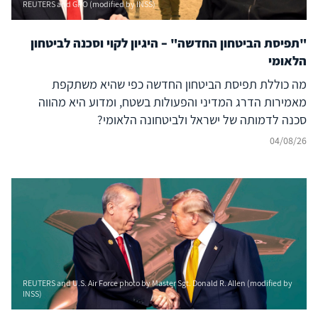
REUTERS and GPO (modified by INSS)
"תפיסת הביטחון החדשה" – היגיון לקוי וסכנה לביטחון
הלאומי
מה כוללת תפיסת הביטחון החדשה כפי שהיא משתקפת
מאמירות הדרג המדיני והפעולות בשטח, ומדוע היא מהווה
סכנה לדמותה של ישראל ולביטחונה הלאומי?
04/08/26
REUTERS and U.S. Air Force photo by Master Sgt. Donald R. Allen (modified by
INSS)