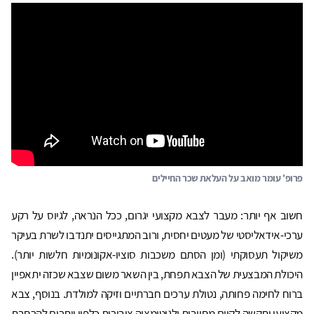
פרופ' עומר מואב על העלאת שכר החיילים
חשוב אף יותר: מעבר לצבא מקצועי יגרום, ככל הנראה, לגיוס על רקע
ערכי-אידאליסטי של מעטים יחסית, ורוב המתגייסים יתנדבו לשרת בעיקר
משיקול תעסוקתי (ומן הסתם משכבות סוציו-אקונומיות חלשות יותר).
היכולת המבצעית של הצבא תפחת, בין השאר משום שצבא שכזה יתאפיין
ברוח לחימה פחותה, נטולת ערכים חברתיים וזיקה למולדת. בנוסף, צבא
מקצועי יתקשה לקיים מחויבות ולגיטימציה ציבורית כלפיו ויתרום להרחבת