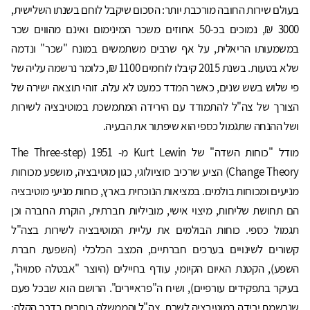
בעולם שירות החובה מורכבת יותר: הסכום שיקבל לוחם בשנתו השלישית,
3000 ₪, נמוכים בכ-50 אחוזים משכר המינימום ואינם מהווים שכר
במשמעותו הריאלית, על אף שרבים משתמשים במונח "שכר" ונדמה
שלא בטעות. בשנת 2015 קיבלו לוחמים 1100 ₪, כלומר נרשמה עליה של
פי שלוש בשש שנים, כאשר המדד כמעט לא עלה. זוהי תוצאה ישירה של
הצורך של צה"ל להתמודד עם הירידה המתמשכת במוטיבציה לשירות
ושל ההנחה שתגמול כספי הוא שיפתור את הבעיה.
מודל "כוחות השדה" של Kurt Lewin מ- 1951 (The Three-step
Change Theory) הציע שרכיב סוציולוגי, כגון מוטיבציה, מושפע מכוחות
מניעים ומכוחות בולמים. במציאות הנוכחית בארץ, כוחות מניעי מוטיבציה
הם תחושת שליחות, מיצוי אישי, מוביליות חברתית, הוקרת החברה וכן
תגמול כספי. כוחות הבולמים את עליית המוטיבציה לשירות בצה"ל
קשורים לשינויים בערכים חברתיים, המצב הכלכלי (השפעת חברת
השפע), הקטנת האיום הקיומי, עודף בחיילים (היוצר "אבטלה סמויה",
בעיקר בתפקידים עורפיים), ושיח ה"פראיירים". הרושם הוא שבכל פעם
שנרשמת ירידה במוטיבציה לשרת, צה"ל והממשלה בוחרים בדרך הקלה: