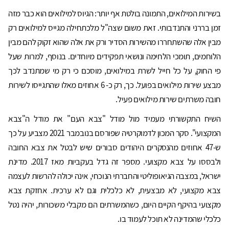
בשירות המילואים, התמונה בולטת אף יותר: הגיוס למילואים הוא כבר מזה
זמן בררני והתנדבותי. זאת משום שצה"ל מלכתחילה מגייס למילואים רק
מבין אלה שהשתחררו מהשירות הסדיר ורק את אלה שהוא זקוק להם מבין
הלוחמים, תומכי הלחימה ונושאי תפקידים מיוחדים. בנוסף, למרות שעל
פי החוק, על כל חייל לשרת במילואים, מוסכם כי רק מי שמתנדב לכך
מבצע שירות מילואים בפועל. כך, רק כ- 6 אחוזים מאלו שהתגייסו לשירות
חובה משרתים שירות מילואים פעיל.
השיח התקשורתי מעמיד מול מודל "צבא העם" את מודל ה"צבא
המקצועי". סקר המכון לדמוקרטיה שפורסם בנובמבר 2021 מצביע על כך
ש-47 אחוזים מהנסקרים היהודים סבורים שיש לבטל את צבא החובה
ולבססו על צבא מקצועי. מספר זה גדל בעקביות מאז 2017. מדינת
ישראל, במצבה הגיאופוליטי והחברתי הנוכחי, אינה יכולה להרשות לעצמה
צבא מקצועי, לא מבצעית, לא כלכלית וגם לא ערכית. אחזקת צבא
מקצועי בהיקף הקיים היום, כשהמשרתים הם מקבלי משכורות, יהיה נטל
כלכלי שהמדינה לא תוכל לעמוד בו.