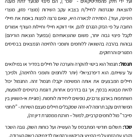
ועל ידי חלק מהפוליטיקאים - "שכר"), הם פיצוי שנועד לתת מענה
להוצאות שנגרמות לחייל/ת בצבא עקב השירות (מוצרי מזון, מוצרי
היגיינה, ועוד). הסתירה לכאורה היא, שאם נרצה לפצות באמת את חיילי
החובה על פי הנזק הנגרם להם, אזי דווקא חיילי וחיילות העורף אמורים
לקבל פיצוי גבוה יותר, משום שהוצאותיהם (ובפועל הוצאות הוריהם)
גבוהות בהרבה בהשוואה ללוחמים ותומכי הלחימה הנמצאים בבסיסים
הסגורים והרחוקים.
תגמול:
תגמול הוא ביטוי להוקרה והערכה של חיילים בסדיר או במילואים
על עשייתם. הוא דיפרנציאלי (יותר ללוחמים ותומכי הלחימה), ולפיכך
חיילים המבצעים את אותה המשימה יקבלו תגמול זהה. התגמול יכול
להיות מבוטא בכסף, אך גם בדרכים אחרות, דוגמת כרטיסים להופעות,
השתתפות בארגון צרכנים, נופשים ליחידות לוחמות. (סוגיית אי-השוויון בין
המשרתים עקב תרומה לא-זהה שמקבלים חיילים מעצם השירות - "לוחמי
סייבר" מול לוחמים קרביים, למשל – חורגת ממסגרת דיון זה),
שכר:
תשלום חודשי המתבסס על העשייה ועל כוחות השוק. גובה השכר
נקבע עם הזמן על פי ההיצע והביקוש ובהתאם לדינמיקה בשוק העבודה.