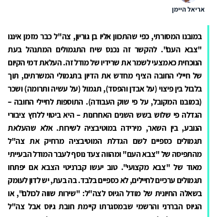
אריאל היימן
במובנו המסורתי, כפי שהתכוון אליו בן גוריון, צה"ל כבר מזמן איננו
"צבא העם". להקשר זה נכנס שיח התגמולים המתנהל בעת
הנוכחית כאמצעי לשמר את שרידיו של מודל זה. העלאת דמי הקיום
של חיילי החובה הציף מחדש את הדיון בתגמולי המשרתים, תוך
בלבול בין פיצוי (על אבדן והפסד), תגמול (על עשיה ותרומה) ושכר
(במובנו המקובל, על פי שוק העבודה). התוספות לחיילי החובה –
הגדלה פי שלוש בשש השנים האחרונות – היא ביטוי ללחץ ציבורי
הנובע, בין השאר, מירידה במוטיבציה לשירות. אלא שהעלאת
תגמולים כספיים לשם הגדלת המוטיבציה מרחיק את צה"ל
מהתפיסה של "צבא העם" ומהווה צעד נוסף לעבר המודל הבעייתי
מאוד של "צבא מקצועי". טוב יעשו קברניטי הצבא אם יפתחו
תגמולים ערכיים לחיילים, לא כספיים בלבד. בה בעת, יש לדון לעומק
בשאלה החיונית של מודל הגיוס לצה"ל: "שירות שווה לכולם", או
הגיוס הבררני והרשמי שבמסגרתו קיימת חובת גיוס אבל צה"ל