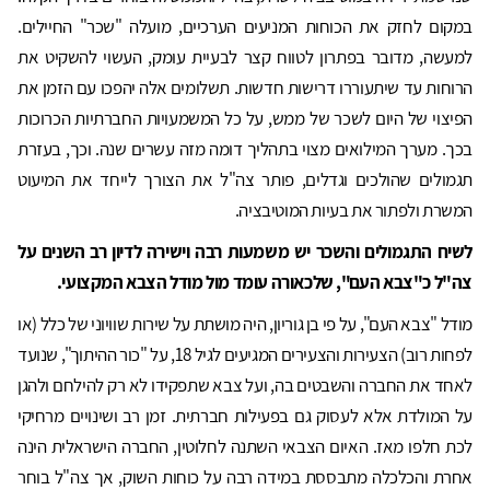
במקום לחזק את הכוחות המניעים הערכיים, מועלה "שכר" החיילים.
למעשה, מדובר בפתרון לטווח קצר לבעיית עומק, העשוי להשקיט את
הרוחות עד שיתעוררו דרישות חדשות. תשלומים אלה יהפכו עם הזמן את
הפיצוי של היום לשכר של ממש, על כל המשמעויות החברתיות הכרוכות
בכך. מערך המילואים מצוי בתהליך דומה מזה עשרים שנה. וכך, בעזרת
תגמולים שהולכים וגדלים, פותר צה"ל את הצורך לייחד את המיעוט
המשרת ולפתור את בעיות המוטיבציה.
לשיח התגמולים והשכר יש משמעות רבה וישירה לדיון רב השנים על
צה"ל כ"צבא העם", שלכאורה עומד מול מודל הצבא המקצועי.
מודל "צבא העם", על פי בן גוריון, היה מושתת על שירות שוויוני של כלל (או
לפחות רוב) הצעירות והצעירים המגיעים לגיל 18, על "כור ההיתוך", שנועד
לאחד את החברה והשבטים בה, ועל צבא שתפקידו לא רק להילחם ולהגן
על המולדת אלא לעסוק גם בפעילות חברתית. זמן רב ושינויים מרחיקי
לכת חלפו מאז. האיום הצבאי השתנה לחלוטין, החברה הישראלית הינה
אחרת והכלכלה מתבססת במידה רבה על כוחות השוק, אך צה"ל בוחר