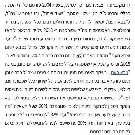
לדבוק במונח "צבא העם". כך למשל, בשנת 2004 פורסם על ידי המטה
הכללי והרמטכ"ל בוגי יעלון, מסמך "ייעוד וייחוד", ובו נאמר ש"צה"ל,
כ"צבא העם", ימשיך לגייס לשורותיו חיילים רבים ככל האפשר, בסדיר
ובמילואים. באסטרטגית צה"ל שפורסמה ב- 2018 על ידי הרמטכ"ל דאז
גדי אייזנקוט נקבע בתחום בניין הכח כי "ביסוס עוצמתו של צה"ל על
איכות המשרתים ואטרקטיביות השירות וחיזוקו של צה"ל כצבא לוחם
וצבא העם." תמונת מצב זו
לא
הייתה נכונה כבר ב-2004, ובוודאי לא ב-
2018. ונדמה, שעל אף שמפקדי צה"ל מרבים להשתמש, גם כיום, במונח
"
צבא העם
", בעיקר באירועים חגיגיים, גם הם מבינים שצה"ל כבר מזמן
איננו כזה, לא בהיבט הכמותי וגם לא בהיבט של שיתוף כלל שכבות העם.
די לציין שרק בין חצי לשני שלישים מהמועמדים לשירות ביטחון מתגייסים
לצה"ל, וכשישית מהם לא מסיימים את השירות המלא. ביטוי לכך בא
בסקר המכון למחקרי ביטחון לאומי מנובמבר 2021 שעל השאלה "מה
היית מייעץ לנער שעומד בפני גיוס?" ענו 32% "להתגייס לצה"ל לתפקיד
בעל ערך באזרחות", ורק 26% ענו שייעצו לנער להתגייס לשירות קרבי או
כלוחם בסיירות נבחרות.