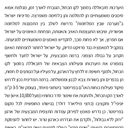
היערכות חזבאללה בסמוך לקו הכחול, הגוברת לאורך זמן, מגלמת אפוא
סיכונים משמעותיים הן להסלמה והן בלחימה משפרצה. מדיניות ישראל
ב"מערכה שבין המלחמות" נדרשת לשלב בין התכוננות למלחמה
אפשרית, שיבוש התעצמות האויב והאטתה, הפחתת האיומים על ישראל
אם תפרוץ, אך לא פחות מכך, להקדיש מאמצים משמעותיים למניעתה.
במקביל למאמציה נגד פרויקט הדיוק, על ישראל לחתור להפחתת האיום
הקרוב על גבולה הצפוני. ברמה המבצעית, על ישראל לתעד ולחשוף
במפורט את היערכותו ופעילותו הצבאיות של חזבאללה בסמוך לקו
הכחול, ולמנף חשיפה זו ללחץ על הארגון, על פעיליו ועל הנותנים לו חסות,
הן בכפרים והן בשורות צבא לבנון וממשלתה. ברמה המדינית נכון לדרוש
מיקוד פעילות כוחות האו"ם בפרימטר ביטחוני מיוחד, בעומק של 3-5 ק"מ
לאורך הקו הכחול, ולהתנות את שימור סדר כוחותיו (מעל 10,000 איש) של
יוניפי"ל ותקציבו (כחצי מיליארד דולר) בגישתו החופשית לכל מקום
בפרימטר. כן נדרש מאמץ לפירוק עמדות התצפית המבצעית של ארגון
"ירוק ללא גבולות", ולקדם את הגדרתו כארגון טרור. יש לחתור להפסקת
ההתחשבות בטיעוני "שטח פרטי" כעילה למניעת גישה מהאו"ם, ראשית