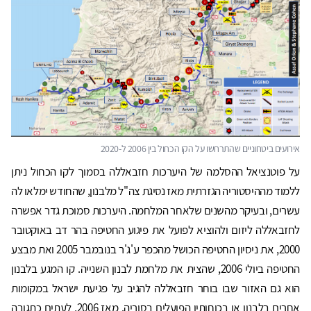
אירועים ביטחוניים שהתרחשו על הקו הכחול בין 2006 ל-2020
על פוטנציאל ההסלמה של היערכות חזבאללה בסמוך לקו הכחול ניתן
ללמוד מההיסטוריה הגזרתית מאז נסיגת צה"ל מלבנון, שהחודש ימלאו לה
עשרים, ובעיקר מהשנים שלאחר המלחמה. היערכות סמוכת גדר אפשרה
לחזבאללה ליזום ולהוציא לפועל את פיגוע החטיפה בהר דב באוקטובר
2000, את ניסיון החטיפה הכושל מהכפר ע'ג'ר בנובמבר 2005 ואת מבצע
החטיפה ביולי 2006, שהצית את מלחמת לבנון השנייה. קו המגע בלבנון
הוא גם האזור שבו בוחר חזבאללה להגיב על פגיעת ישראל במקומות
אחרים בלבנון או בכוחותיו הפועלים בסוריה. מאז 2006, לעתים כתגובה