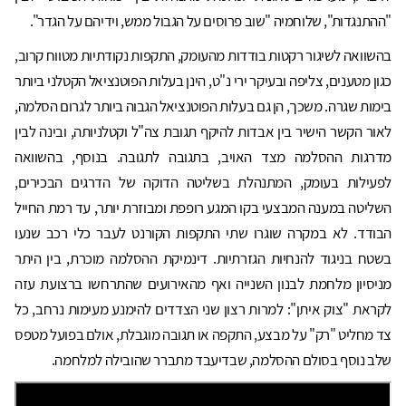
"ההתנגדות", שלוחמיה "שוב פרוסים על הגבול ממש, וידיהם על הגדר".
בהשוואה לשיגור רקטות בודדות מהעומק, התקפות נקודתיות מטווח קרוב,
כגון מטענים, צליפה ובעיקר ירי נ"ט, הינן בעלות הפוטנציאל הקטלני ביותר
בימות שגרה. משכך, הן גם בעלות הפוטנציאל הגבוה ביותר לגרום הסלמה,
לאור הקשר הישיר בין אבדות להיקף תגובת צה"ל וקטלניותה, ובינה לבין
מדרגות ההסלמה מצד האויב, בתגובה לתגובה. בנוסף, בהשוואה
לפעילות בעומק, המתנהלת בשליטה הדוקה של הדרגים הבכירים,
השליטה במענה המבצעי בקו המגע רופפת ומבוזרת יותר, עד רמת החייל
הבודד. לא במקרה שוגרו שתי התקפות הקורנט לעבר כלי רכב שנעו
בשטח בניגוד להנחיות הגזרתיות. דינמיקת ההסלמה מוכרת, בין היתר
מניסיון מלחמת לבנון השנייה ואף מהאירועים שהתרחשו ברצועת עזה
לקראת "צוק איתן": למרות רצון שני הצדדים להימנע מעימות נרחב, כל
צד מחליט "רק" על מבצע, התקפה או תגובה מוגבלת, אולם בפועל מטפס
שלב נוסף בסולם ההסלמה, שבדיעבד מתברר שהובילה למלחמה.