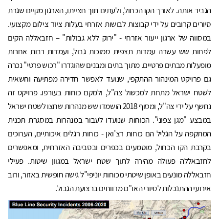
הגביר אותה. לאורך הקו הכחול, ולעתים תוך חצייתו, הארגון מקיים שגרת
סיורים קרובים על ידי קבוצות לבושות אזרחי בעלות ציוד צילום מקצועי.
במסווה של ארגון ייעור אזרחי - "ירוק ללא גבולות" – חזבאללה הקים
לפחות שש עשרה עמדות תצפית סמוכות גבול, ועמדות רבות אחרות
מופעלות מבתים פרטיים. מתוך בתים ומבנים שהוגדרו "רכוש פרטי" נכרה
גם פרויקט המינהור ההתקפי, שנועד לאפשר חדירה מפתיעה וחשאית
לשטח ישראל מתחת למכשול צה"ל, ולמקם כוחות בעורפו. פרויקט זה
נחשף על ידי צה"ל, ומסוף 2018 הושמדו שש מנהרות שחצו לשטח ישראל
במבצע "מגן צפוני". הכוחות שנועדו לעבור במנהרות במסגרת תכנית
המתקפה על הגליל הם כוחות רצ'ואן - כוחות רגלים איכותיים, הערוכים
בקרבת הקו הכחול, מוטמעים בכפרים ובסביבה האזרחית, ומאפשרים
לחזבאללה פעולה מהירה לתוך שטח ישראל במגוון שיטות. פעילי
חזבאללה מונעים באופן שיטתי מכוחות יוניפי"ל גישה חופשית באזור, ורוב
אירועי ההתנכלות לסיורי האו"ם מדווחים ברצועת הגבול.