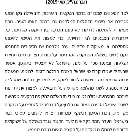
דובר צה"ל, מאי 2019)
לצד הסיכונים שמקורם ברמה הטקטית, היערכות חזבאללה בקו המגע
מגבירה את סיכוני ההסלמה למלחמה גם ברמה האסטרטגית. נוכח
אפשרות להסלמה נדרשת לא פעם הכרעה בין התקפה מקדימה, על
יתרונותיה הצבאיים לבין דחייתה, כדי למצות את הסיכוי להימנע
מהסלמה, או משיקולים מדיניים. ערב מלחמת יום הכיפורים התחבטו
הקברניטים בשאלת המתקפה המקדימה על כוחות מצרים טרם תחילת
הצליחה, ונמנעו מכך על מנת שישראל לא תצטייר כתוקפן. אפשר
שבעתיד יעמדו קברניטי ישראל בצומת החלטה דומה: להימנע מפעולה
יזומה או מסלימה, בשאיפה לחזור לשקט, או לחלופין, בהנחה שהסלמה
בלתי נמנעת, לשגר מהלומה מקדימה על חזבאללה ולמצות את יתרונות
היוזמה וההפתעה. יכולת זמינה בידי חזבאללה לתקיפה קרקעית מפתיעה
לשטח ישראל מגבירה מאוד את הלחץ על קברניטיה להחליט על מתקפה
מקדימה. נוכח הסיכון הנשקף מכוחות רצ'ואן לישובים סמוכי גבול
בישראל, והעדר עומק בין האיום ליעדי ההגנה, גובר משקלם של השיקולים
הדוחפים להחלטה מוקדמת על תקיפת האיום בטרם יתממש.