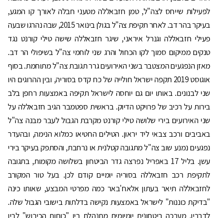
לפעילות שייחס לצה"ל, טמן חזבאללה מטעני חבלה לאורך קו המגע,
בעיקר בהר דב. לאחר תקיפת צה"ל בגולן בינואר 2015, שבה נהרגו שבעה
פעילי חזבאללה וגנרל איראני, שיגר חזבאללה שישה טילי קורנט נגד
טנקים ממיקום סמוך לקו הכחול והרג שני לוחמי צה"ל בשיפולי הר דב.
מאזן הנפגעים המצטבר בשני האירועים גרר תגובת צה"ל מתוחמת. בסוף
אוגוסט 2019 תקפה ישראל חולייה של כח קדס בסוריה, ובין ההרוגים היו
שני לבנונים. באותו יום גם יוחסה לישראל תקיפה באמצעות רחפן בלב
בירות על רכיב של פרויקט הדיוק. בראשית ספטמבר הגיב חזבאללה על
שני האירועים בירי שלושה טילי קורנט מקרבת הגבול לעבר מבנה צה"ל
באביבים ורכב צבאי ליד יראון. הטילים החטיאו כמלוא הנימה, ובהעדר
נפגעים נמנע שוב צה"ל מתגובה קטלנית או נרחבת, והסתפק בעיקר בירי
עשן. בליל 17 באפריל נפרצה גדר הביטחון בשלושה מקומות, בתגובה
לתקיפת רכב חזבאללה בסוריה יומיים קודם לכן. בעל טור המקורב
לחזבאללה תיאר בעתון אלאח'באר כמה מפרטי המבצע, שאותו כינה
"בדיקת כוננות" לישראל באמצעות נקישה בדלתות בישובי הגבול שלה.
לדבריו, מערכה ביטחונית יומיומית מתנהלת בין "כוחות הכיבוש" לבין