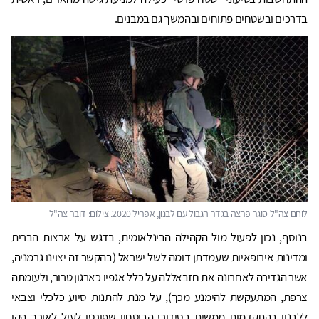
בדרכים ובשטחים פתוחים ובהמשך גם במבנים.
לוחם צה"ל סוגר פרצה בגדר הגבול עם לבנון, אפריל 2020. צילום: דובר צה"ל
בנוסף, נכון לפעול מול הקהילה הבינלאומית, בדגש על ארצות הברית
ומדינות אירופאיות שעמדתן דומה לשל ישראל (בהקשר זה יצוינו גרמניה,
אשר הגדירה לאחרונה את חזבאללה על כלל אגפיו כארגון טרור, ולעומתה
צרפת, המתעקשת להימנע מכך), על מנת להתנות סיוע כלכלי וצבאי
ללבנון בהתקדמות ממשית בסידורי הביטחון שפורטו לעיל לאורך הקו