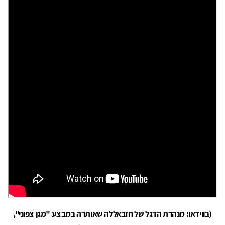
(בווידאו: מנהרת הדגל של חזבאללה שאותרה במבצע "מגן צפוני",