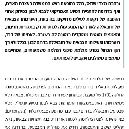
נרחבת מצד ישראל, כולל בהופעת ראש הממשלה בעצרת האו"ם,
ואף בדחיפה להתניית הסיוע האמריקאי לצבא לבנון בפירוק אתרי
ההסבה של רקטות לטילים מדויקים. בה בעת, היערכותו הצבאית
של חזבאללה לאורך קו המגע עולה לכותרות רק בתקריות חריגות,
ומאמצים מעטים ממוקדים במענה לה בשגרה. לאמיתו של דבר,
היערכותו ופעילותו הצבאית של חזבאללה בדרום לבנון בכלל ולאורך
הקו הכחול בפרט מגלמת סיכוני הסלמה משמעותיים, המחייבים
מאמצים משולבים ועקביים להפחתתם.
בסיומה של מלחמת לבנון השנייה זיהתה מועצת הביטחון את נוכחות
ופעילות חזבאללה בדרום לבנון כאחד הגורמים לפריצתה. בהתאם, כיוונה
החלטה 1701 של מועצת הביטחון לפירוז דרום לבנון מיכולות צבאיות לא
ממשלתיות, וזאת באמצעות התפרסות צבא לבנון בסיוע יוניפי"ל. אלא
שבפועל, חזבאללה בדרום לבנון עבר מהופעה צבאית גלויה (נשק ומדים),
כפי שהייתה לפני המלחמה, לכסות אזרחית, בנה תשתיות צבאיות, ניהל
תהליכי שיקום והתעצמות, חידש את פעילותו המבצעית ובהדרגה אף