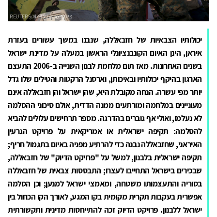
יכולותיו הצבאיות של חזבאללה, שנבנו במשך עשורים בעזרת
איראן, הינן האיום הקונבנציונלי הראשון במעלה על מדינת ישראל
בשנים האחרונות. מאז תום מלחמת לבנון השנייה ב-2006 התעצם
הארגון בהיקף יכולותיו ובאיכותן, וארסנל הרקטות והטילים שלו גדל
יותר מפי עשרה. הנחה מקובלת היא, שהן ישראל והן חזבאללה אינם
מעוניינים במלחמה ומורתעים ממנה הדדית, אולם סיכוני ההסלמה
לא נעלמו, ואולי אף גוברים בהדרגה. מספר תרחישים עלולים להביא
להסלמה: תקיפה ישראלית או אמריקאית על פרויקט הגרעין
האיראני, שחזבאללה נבנה כדי להרתיע מפניה באיום בתגמול חריף;
תקיפה ישראלית בלבנון, למשל על "פרויקט הדיוק" של חזבאללה,
שבכירים בישראל התחייבו לעצרו; התבססות צבאית של חזבאללה
בסוריה והתעצמותו משטחה, ומאמצי ישראל למנען; וכן הסלמה
אפשרית בעקבות תקרית מקומית בקו המגע, לאורך הקו הכחול בין
ישראל ללבנון. פרויקט הדיוק זכה להתייחסות מדינית ותקשורתית