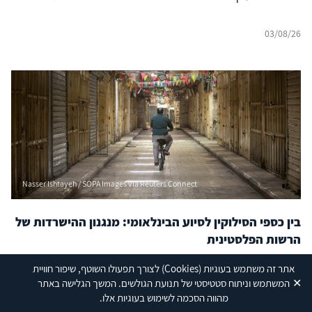
03/08/26
Nasser Ishtayeh / SOPA Images via Reuters Connect
בין כספי הסילוקין לסיוע הבינלאומי: מנגנון ההישרדות של
הרשות הפלסטינית
כיצד מצליחה הרשות לשרוד כלכלית חרף המכות הקשות
אתר זה משתמש בעוגיות
(Cookies)
לצורך תפעולו השוטף, שיפור חוויית
שספגה הכלכלה הפלסטינית מאז תחילת מלחמת "חרבות
✕
המשתמש וניתוח סטטיסטי של תנועת הגולשים. המשך הגלישה באתר
ברזל"?
מהווה הסכמה לשימוש בעוגיות אלו.