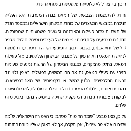
חיכוך בין צה"ל לאוכלוסייה הפלסטינית בשטחי הרשות.
עדות להתעצמות הצבאית של חמאס בגדה המערבית היא העלייה
הניכרת במבצעי המעצרים של כוחות הביטחון הישראלים ובמספר הגדל
של תשתיות טרור פעילות ומאורגנות ופיגועים משמעותיים שמסוכלים.
הנתונים מצביעים על תדירות יומיומית של מעצרים וסיכולים לצד מספר
גדל של יידויי אבנים, בקבוקי תבערה ופיגועי דקירה ודריסה. עדות נוספת
לנחישות חמאס היא הרפיון של מנגנוני הביטחון הפלסטינים מול פעילות
חמאס. בחלק מהמקרים, מנגנוני הביטחון של הרשות נמנעים מעימות
חזיתי עם פעילי חמאס, גם אם הם חמושים, הפועלים באופן גלוי נגד
הרשות הפלסטינית, בג'נין למשל או בקמפוסים של האוניברסיטאות.
במקרים אחרים, מנגנוני הביטחון נוחלים הצלחה מוגבלת למדי ונחשפים
לביקורת ציבורית גוברת, המשקפת שחיקה בתמיכה בהם ובלגיטימיות
שלהם.
על כן, מאז מבצע "שומר החומות" מסתמן כי האמירה הישראלית ש"מה
שהיה הוא לא מה שיהיה", אכן תקפה, אך לא באופן שאליו כיוונה ההנהגה