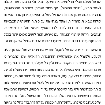
ישראל אמנם הצליחה להשיב את השקט הביטחוני ברצועת עזה וממנה
לאחר מבצע "שומר החומות", אך מחיר השקט, במונחים אסטרטגיים,
גבוה יותר מזה שנכון מבחינת ישראל לשלם. חמאס, כארגון טרור שפיתח
יכולות צבאיות מטרידות ושוקד בנחישות על פיתוח התשתיות הצבאיות
בגדה המערבית ובדרום לבנון, לצד מאמץ פוליטי מול אזרחי ישראל
הערבים והידוק שיתוף הפעולה עם איראן, הפך לאויב מסוכן יותר בכלל
ובהינתן מערכה בחזית אחרת, שמעבר לזירת הדרום או מול איראן בפרט.
זו השעה בה צריכה ישראל לשקול מחדש את מהלכיה מול הארגון. עליה
לקעקע ולנטרל את אסטרטגיית ההתנגדות הדואלית שלו ולהבהיר כי
בראייתה, חמאס הוא מקשה אחת ולכן כל פעילות טרור בגדה המערבית
או בדרום לבנון היא כפעילות טרור מרצועת עזה והאחריות מוטלת גם על
הנהגת החמאס ברצועת עזה, שאינה מנסה עוד להסתיר את מעורבותה
בזירות שמעבר לזירת הרצועה. על ישראל ליטול את היוזמה, בעיתוי הנוח
ביותר מבחינתה ולא בזה שייכפה עליה על ידי חמאס, לפגיעה מתמשכת
ואנושה בתשתיות הצבאיות של הארגון בכל זירות הפעולה שלו - גם במחיר
של פגיעה בסיכוי להגיע להסדרה. הימנעות עלולה להתברר כחלופה גרועה