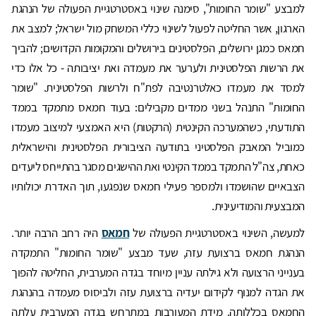
למבצע "שומר החומות", סימנה שינוי באסטרטגיית הפעולה של הנהגת
הארגון, אשר החליטה לפעול לשינוי כללי המשחק מול ישראל; למצב את
חמאס כמגן ירושלים, הפלסטינים בירושלים והמקומות הקדושים; להביך
את הרשות הפלסטינית ולערער את מעמדה ואת יציבותה - כל אלו כדי
למסד את מעמדו כאלטרנטיבה לפת"ח ולרשות הפלסטינית. "שומר
החומות" התנהל בשני ממדים מקבילים: בעוד חמאס מתמקד בממד
התודעתי, כשהמערכה הקינטית (הרקטות) היא האמצעי למיצוב מעמדו
כמוביל המאבק הפלסטיני בתודעה הציבורית הפלסטינית והישראלית
כאחת, צה"ל התמקד בממד הקינטי ואת ההישגים מסגר בהתייחס ליעדים
הצבאיים שהושמדו ולמספר פעילי חמאס שנפגעו, תוך האדרת יכולותיו
המבצעית והמודיעינית.
למעשה, השינוי באסטרטגיית הפעולה של
חמאס
היה רחב הרבה יותר.
הנהגת חמאס ברצועת עזה, שעד מבצע "שומר החומות" התמקדה
בענייני הרצועה ולא גילתה עניין מיוחד בגדה המערבית, החליטה להפוך
את הגדה למנוף לקידום יעדיה ברצועת עזה ולביסוס מעמדה בהנהגת
החמאס בכללותה. מידת המעורבות במתרחש בגדה המערבית עלתה