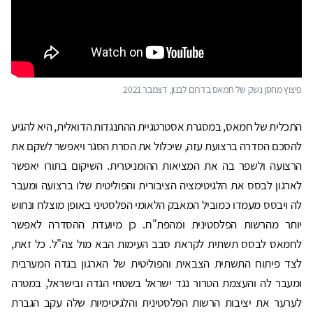
פיצוץ מחסן נשק של חמאס בדרום לבנון, דצמבר 2021
התכלית של חמאס, במסגרת אסטרטגיית ההתנגדות הדואלית, היא להגיע
להסכם הסדרה ברצועת עזה, שיכלול את הסרת הסגר ויאפשר לשקם את
הרצועה ולשפר בה את המציאות ההומניטרית. השיקום בתורו יאפשר
לארגון לבסס את הלגיטימציה הציבורית והפוליטית שלו ברצועה ומעבר
לה ויבסס מעמדו כמוביל המאבק הלאומי הפלסטיני באופן מוצלח ונחוש
יותר מהרשות הפלסטינית ומהפת"ח. כן מיועדת ההסדרה לאפשר
לחמאס לבסס תשתית לקראת סבב העימות הבא מול צה"ל. כל זאת,
לצד פיתוח התשתית הצבאית והפוליטית של הארגון בגדה המערבית
ומעבר לה והעצמת הטרור נגד ישראל בשטחי הגדה ובישראל, במטרה
לערער את יציבות הרשות הפלסטינית והלגיטימיות שלה עקב הגברת