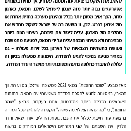
להשיב את השקט ברצועת עזה וממנה לאחריו, אך מחירו במונחים
אסטרטגיים גבוה יותר מזה שנכון לישראל לשלם. חמאס, כארגון
טרור, הפך אויב מסוכן יותר בכלל ובהינתן מערכה בחזית אחרת או
מול איראן בפרט. לכן, זו השעה בה על ישראל לשקול מחדש את
מהלכיה מול הארגון. עליה ליטול את היוזמה, בעיתוי הנוח ביותר
מבחינתה ולא בעיתוי הנכפה עליה על ידי חמאס, לפגיעה מתמשכת
ואנושה בתשתיות הצבאיות של הארגון בכל זירות פעולתו – גם
במחיר פגיעה בסיכוי להגיע להסדרה. הימנעות מפעולה בכיוון זה
עלולה להתברר כחלופה גרועה ומסוכנת יותר מאשר היעדר הסדרה.
מאז מבצע "שומר החומות" במאי 2021 ממשיכה ישראל, בסיוע התיווך
המצרי, בניסיונות להגיע להסכם הסדרה משמעותי עם חמאס. ההנהגה
הישראלית הכריזה ביותר מהזדמנות אחת בעקבות מבצע "שומר
החומות", כי "מה שהיה הוא לא מה שיהיה" והקפידה להדגיש שכל הסדרה
ברצועת עזה חייבת לכלול את השבת גופות החיילים אורון שאול והדר
גולדין ואת השבתם של שני האזרחים הישראלים המוחזקים ברשות