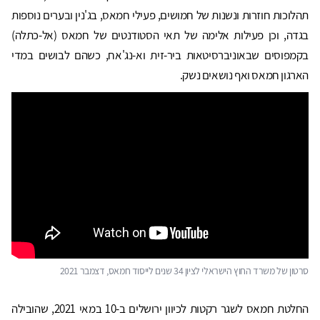
תהלוכות חוזרות ונשנות של חמושים, פעילי חמאס, בג'נין ובערים נוספות
בגדה, וכן פעילות אלימה של תאי הסטודנטים של חמאס (אל-כתלה)
בקמפוסים שבאוניברסיטאות ביר-זית וא-נג'אח, כשהם לבושים במדי
הארגון חמאס ואף נושאים נשק.
סרטון של משרד החוץ הישראלי לציון 34 שנים לייסוד חמאס, דצמבר 2021
החלטת חמאס לשגר רקטות לכיוון ירושלים ב-10 במאי 2021, שהובילה