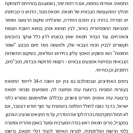
החמאס. אמירות נוספות, אם כי רפות יותר, נשמעו גם בהתייחס להפסקת
תהליך ההתעצמות הצבאית של חמאס. חמאס מנגד, הדגיש כי מבחינתו
יש הפרדה ברורה בין הסכם הסדרה, שתכליתו שיקום הרצועה ושיפור
המציאות ההומניטרית באזור, לבין המשא ומתן בנושא השבת הגופות
והאזרחים. עוד הבהיר חמאס שאין בכוונתו לדון כלל ועיקר בהיבטים
הקשורים לבניין הכוח הצבאי שלו, ולמעשה מאז סיום מבצע "שומר
החומות" הוא משקיע מאמץ עליון בחידוש המלאים, בשיקום התשתיות
הצבאיות ובפיתוח אמצעים צבאיים – רקטות מדויקות וכבדות, כטב"מים,
רחפנים, וכן כוח ימי.
בימים האחרונים, שבמהלכם גם צוין יום השנה ה-34 לייסוד החמאס
בעצרות המוניות ברצועת עזה ומחוצה לה, משמיעים מנהיגי חמאס
ברצועת עזה איומים חוזרים ונשנים, ובכללם אולטימטום מפורש כלפי
ישראל, בדבר כוונה לחולל הסלמה ביטחונית עד סוף חודש דצמבר, אם
לא תחול התקדמות ניכרת לקראת הסדרה, על פי התנאים שהציב הארגון.
במקביל, מרים חמאס ראש בגדה המערבית ופועל באופן מתריס ומתגרה
כלפי הרשות הפלסטינית. למרות האיסור להניף דגלי חמאס, נרשמו