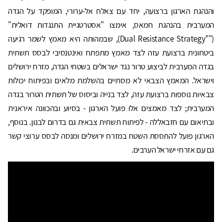
והנהגת הארגון ברצועה, יחד עם צאלח אל-ערורי, המופקד על הגדה
המערבית בהנהגת חמאס, אימצו "אסטרטגיית התנגדות דואלית"
("”Dual Resistance Strategy), שבמהותה היא מאמץ לשמר רגיעה
ביטחונית ברצועת עזה לצד מאמץ מתפתח ואינטנסיבי לבסס תשתית
בגדה המערבית לביצוע טרור נגד ישראלים בשטחי הגדה, מזרח ירושלים
וישראל. המאמץ הצבאי לא מסתיים בהשלמת מלאים ובפיתוח יכולות
צבאיות נוספות ברצועת עזה, לצד בנייה וביסוס של תשתית הטרור בגדה
המערבית; לצד מאמצים אלו פועל הארגון - בסיוע ובהכוונה איראנית
ובתיאום עם חזבאללה - לפיתוח תשתית צבאית גם בדרום לבנון. בנוסף,
הארגון פועל להתססת השטח במזרח ירושלים ומנסה לבסס ערוצי קשר
גם עם אזרחי ישראל הערבים.