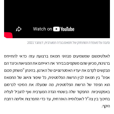
כתבה על מעמדה המתחזק של חמאס בגדה המערבית, דצמבר 2021
לאולטימטום שמשמיעים מנהיגי חמאס ברצועת עזה כדאי להתייחס
ברצינות, מכיוון שהם משקפים בבירור את ראייתם את המציאות וכיצד הם
מבקשים לקדם את יעדיו האסטרטגיים של הארגון. בהינתן "משחק סכום
אפס" בין חמאס לבין הרשות הפלסטינית, כל שיפור והישג של החמאס
הוא הפסד של הרשות הפלסטינית, מה שמעלה את הסיכוי לכרסום
באפקטיביות התפקוד שלה בשטחי הגדה המערבית ואף להוביל לעליה
בחיכוך בין צה"ל לאוכלוסייה האזרחית, עד כדי התפרצות אלימה רחבת
היקף.