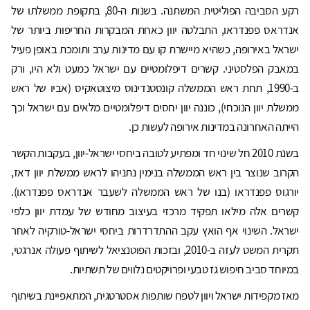
רקע הסביבה הפוליטית המשתנה. בשנות ה-80, בתקופת ממשלתו של
אנדראס פפנדראו, התבלטה יוון כאחת המבקרות החריפות ביותר של
ישראל באירופה, כשהיא מיישרת קו עם מדינות ערב ותומכת באופן פעיל
במאבק הפלסטיני. קשרים דיפלומטיים עם ישראל כמעט ולא היו, ורק
ב-1990, תחת ראש הממשלה קונסטנדינוס מיצוטאקיס (אביו של ראש
ממשלת יוון הנוכחי), כוננה יוון יחסים דיפלומטיים מלאים עם ישראל וכך
הייתה האחרונה במדינות אירופה לעשות כן.
בשנת 2010 חל שינוי חד ומפתיע לטובה ביחסי ישראל-יוון, בעקבות הקשר
הקרוב שנוצר בין ראש הממשלה בנימין נתניהו לראש ממשלת יוון דאז,
יורגוס פפנדראו (בנו של ראש הממשלה לשעבר אנדראס פפנדראו).
קשרים אלה מילאו תפקיד מרכזי בעיצוב מחודש של עמדת יוון כלפי
ישראל. השינוי אף הואץ עקב ההתדרדרות ביחסי ישראל-טורקיה לאחר
תקרית המשט לעזה ב-2010, ובזכות הפוטנציאל לשיתוף פעולה אנרגטי,
במיוחד סביב חיפוש גז טבעי ופרויקטים נלווים של תשתיות.
מאז מקפידות ישראל ויוון לטפח שותפות אסטרטגית, המתאפיינת בשיתוף