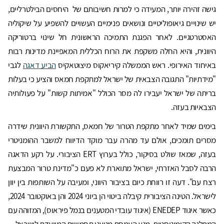
גישה זהירה יותר, המעידה כי למרות חשיבותם של היחסים הבילטרליים,
יש שינויים גיאופוליטיים ונושאים פנימיים העשויים להשפיע על שיקוליה
האסטרטגיים. לאחר הפגנת התמיכה הראשונית חל שינוי ברטוריקה
היוונית, והיא החלה משקפת את הרוח הכללית המאפיינת מדינות רבות
באיחוד האירופי. ראש הממשלה קיריאקוס מיצוטאקיס
הביע דאגה
לגבי
"מידתיות" התגובה הצבאית של ישראל למתקפת חמאס והציע כי בעלות
בריתה של ישראל יעבירו לה מסר הכולל "אמיתות קשות" על פעולותיה
הצבאיות בעזה.
בימים שמיד לאחר מתקפת הטרור של חמאס, התקשורת היוונית שידרה
מסרים תומכים, אולם עד מהרה עבר מוקד הדיווח למשבר ההומניטרי
בעזה, שמאז שולט בסיקור, כולל בערוץ ERT הציבורי. על רקע הדאגה
הרבה לסבל האזרחי, ישראל מתוארת לא פעם כ"מדינת טרור המבצעת
רצח עם". דעה זו רווחת כיום בציבור היווני, ומעיבה על השותפות בין יוון
לישראל. הטינה הציבורית קיבלה ביטוי הן ביוני 2024 והן באוקטובר 2024,
כאשר איגוד ENEDEP (איגוד עובדי המטענים בנמל פיראוס), המזוהה עם
המפלגה הקומוניסטית, מנע העמסת מטעני תחמושת המיועדת לישראל.