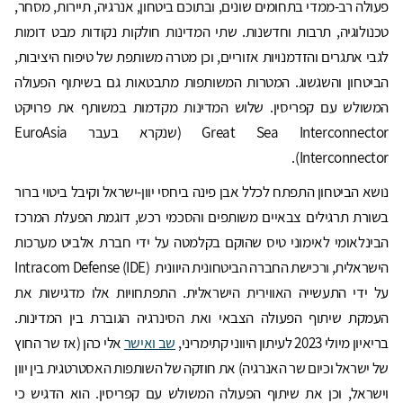
פעולה רב-ממדי בתחומים שונים, ובתוכם ביטחון, אנרגיה, תיירות, מסחר,
טכנולוגיה, תרבות וחדשנות. שתי המדינות חולקות נקודות מבט דומות
לגבי אתגרים והזדמנויות אזוריים, וכן מטרה משותפת של טיפוח היציבות,
הביטחון והשגשוג. המטרות המשותפות מתבטאות גם בשיתוף הפעולה
המשולש עם קפריסין. שלוש המדינות מקדמות במשותף את פרויקט
Great Sea Interconnector (שנקרא בעבר EuroAsia
Interconnector).
נושא הביטחון התפתח לכלל אבן פינה ביחסי יוון-ישראל וקיבל ביטוי ברור
בשורת תרגילים צבאיים משותפים והסכמי רכש, דוגמת הפעלת המרכז
הבינלאומי לאימוני טיס שהוקם בקלמטה על ידי חברת אלביט מערכות
הישראלית, ורכישת החברה הביטחונית היוונית Intracom Defense (IDE)
על ידי התעשייה האווירית הישראלית. התפתחויות אלו מדגישות את
העמקת שיתוף הפעולה הצבאי ואת הסינרגיה הגוברת בין המדינות.
בריאיון מיולי 2023 לעיתון היווני קתימריני,
שב ואישר
אלי כהן (אז שר החוץ
של ישראל וכיום שר האנרגיה) את חוזקה של השותפות האסטרטגית בין יוון
וישראל, וכן את שיתוף הפעולה המשולש עם קפריסין. הוא הדגיש כי