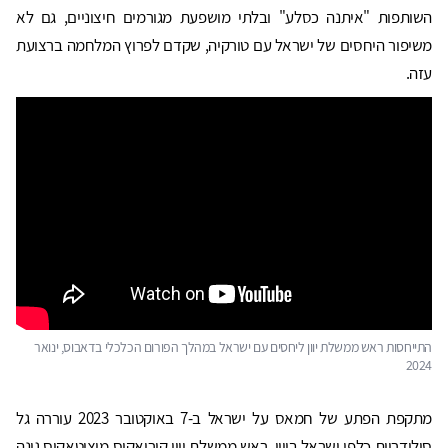
השותפות "איתנה כסלע" ובלתי מושפעת מגורמים חיצוניים, גם לא
משיפור היחסים של ישראל עם טורקיה, שקדם לפרוץ המלחמה ברצועת
עזה.
התייחסות ראש ממשלת יוון ליחסים עם ישראל במהלך הפורום הכלכלי בדאבוס, ינואר
2024
מתקפת הפתע של חמאס על ישראל ב-7 באוקטובר 2023 עוררה גל
סולידריות כלפי ישראל ביוון. ראש ממשלת יוון קיריאקוס מיצוטאקיס גינה