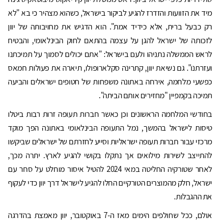
מיד את הזוועות והזדרז להגיע לביקור בישראל, כשהוא מצהיר כי בא "לא
רק כבעל ברית, אלא כידיד אמת". הוא הדגיש את מחויבותה של יוון
לזכותה של ישראל להגן על עצמה בהתאם לחוק הבינלאומי, והבטיח
לראש הממשלה נתניהו ולעם בישראל: "אתם יכולים לסמוך על תמיכתנו
ועזרתנו". גם נשיאת יוון, קתרינה סקלארופולו, תיארה את פעולות חמאס
כפשעי מלחמה, אירחה באתונה משפחות של חטופים ישראלים והביעה
תמיכה בקמפיין "מחזירים אותם הביתה".
בחודשי המלחמה הראשונים וכן כאשר חברות תעופה זרות רבות ביטלו
טיסות לישראל בהמשך, נמל התעופה הבינלאומי באתונה הפך מוקד
מרכזי עבור חברות תעופה ישראליות וסייע לחזרתם של ישראלים שביקשו
להתייצב לשירות מילואים אך נתקלו בקושי להגיע לארץ. יתרה מכך,
לאחר שטורקיה החליטה במאי 2024 להטיל איסור מוחלט על סחר עם
ישראל, חלק מהמוצרים הטורקיים החלו להגיע לישראל דרך יוון כדי לעקוף
את ההגבלות.
אולם, ככל שחולפים הימים מאז ה-7 באוקטובר, יוון מאמצת בהדרגה