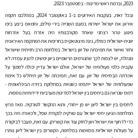
2023, וברמת ראשי מדינות - בספטמבר 2023.
ובכל זאת, בעקבות האירועים ב-1 באוקטובר 2024, במהלכם תקפה
איראן את ישראל ישירות בפעם השנייה בירי טילים, וחמאס ביצע ביפו
פיגוע טרור רצחני שאחד מקורבנותיו היה אזרח בעל אזרחות
יוונית-ישראלית כפולה, גינה מיצוטאקיס בחריפות את המתקפה האיראנית
וחזר ואישר את תמיכתה של יוון בישראל. במלחמה הרב-חזיתית שישראל
מנהלת, יש לצפות לכך שהגורמים הרשמיים ביוון ימשיכו להציג עמדה לא
עקבית כלפי פעולותיה של ישראל, אולם ישראל עדיין יכולה לסמוך על
אהדתה הבסיסית של יוון. עם זאת, תמיכתה של יוון תיחלש כל אימת
שפעולותיה של ישראל ייתפסו כשנויות במחלוקת בזירה הבינלאומית -
דפוס שנראה גם ביחסים בין ישראל למדינות מערביות ידידותיות נוספות.
ליחסים בין ישראל ליוון יש פן ייחודי, והוא ההקשר לטורקיה. מאז פרוץ
המלחמה הגיעו יחסי ישראל עם טורקיה לנקודת שפל, ולכאורה היה בכך
כדי לדחוף את ישראל ויוון לחזק עוד את קשריהן. עם זאת, מעבר לביקורת
על פעולות ישראליות מסוימות במלחמה, הקשרים בין ישראל ליוון נותרו