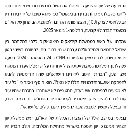
ההצבעה של יוון הושפעה כפי הנראה משני גורמים מרכזיים: מחויבותה
ל"תמיכה בלתי מסויגת בדין הבינלאומי" כפי שהוא מיוצג על ידי בית הדין
הבינלאומי לצדק (ICJ), והצטרפותה הקרובה למועצת הביטחון של האו"ם
במעמד חברה לא קבועה, החל מה-1 בינואר 2025.
עמדתו של ראש הממשלה קיריאקוס מיצוטאקיס כלפי המלחמה בין
ישראל לחמאס ולחיזבאללה עברה שינוי ברור. ניתן להיווכח בשינוי הטון
מריאיון שנתן לכריסטיאן אמנפור מ-CNN ב-24 בספטמבר 2024, כמעט
שנה לתוך המלחמה. מיצוטאקיס הטיל אחריות על ישראל להיעדר הפסקת
אש, וטען, "הבהרנו היטב לידידינו הישראלים שהיו הזדמנויות להגיע
להפסקת אש...וההזדמנויות הללו לא נוצלו". הוא הוסיף ואמר כי "כל עוד
לא מגיעים להפסקת אש בעזה, החטופים לא ישוחררו, בהכרח שיהיו עוד
קורבנות בנפש, שרק יצטרפו לקטסטרופה ההומניטרית המתרחשת,
וחיזבאללה ימשיך למצוא סיבה להמשיך לשגר טילים על ישראל".
בנאומו במושב ה-79 של העצרת הכללית של האו"ם, ראש ממשלת יוון
הצהיר אמנם כי יוון תומכת בישראל מתחילת המלחמה, אולם דבריו היו