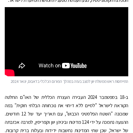
התייחסות ראש ממשלת יוון למצב בעזה במהלך הפורום הכלכלי בדאבוס, ינואר 2024
ב-18 בספטמבר 2024 העבירה העצרת הכללית של האו"ם החלטה
הקוראת לישראל "לסיים ללא דיחוי את נוכחותה הבלתי חוקית" במה
שמכונה "השטח הפלסטיני הכבוש", עם תאריך יעד של 12 חודשים.
ההצעה נתמכה על ידי 124 מדינות וביניהן יוון וקפריסין, למרבה אכזבתה
של ישראל, שכן שתי המדינות נחשבות ידידות ובעלות ברית קרובות.