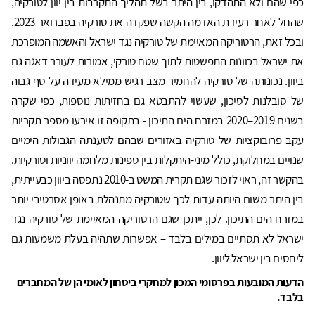
כפי שהם ולא התהדקו, בין היתר בשל תהליך התקרבות בין יוון לטורקיה,
שהחל לאחר רעידת האדמה הקשה שפקדה את טורקיה בפברואר 2023.
ובכל זאת, הרטוריקה המאיימת של טורקיה נגד ישראל והאשמה המופרכת
את ישראל בכוונות התפשטות לתוך שטח טורקי, אמורות לעורר דאגה גם
ביוון. נכונותה של טורקיה להחמיר מצב רגיש ממילא מעידה על סף גבוה
של סובלנות לסיכון, שעשוי להתבטא גם בחזיתות נוספות, כפי שקרה
בשנים 2019–2020 במזרח הים התיכון - בתקופה זו אירעו מספר תקריות
עקב פרובוקציות של טורקיה באזורים שבהם לטענתה הגבולות הימיים
שנויים במחלוקת, כולל מיני-היתקלות בין ספינות מלחמה יווניות וטורקיות.
בהקשר זה, ראוי לזכור שגם תקרית המשט ב-2010 נתפסה ביוון כבעייתית,
בין היתר משום היותה עדות לכך שטורקיה מתנהלת באופן אסרטיבי יותר
במזרח הים התיכון. לכן, ייתכן שגם הרטוריקה המאיימת של טורקיה נגד
ישראל לא תסתיים במילים בלבד – אפשרות שתהיה בעלת משמעות גם
ליחסים בין ישראל ליוון.
הדעות המובעות בפרסומי המכון למחקרי ביטחון לאומי הן של המחברים
בלבד.