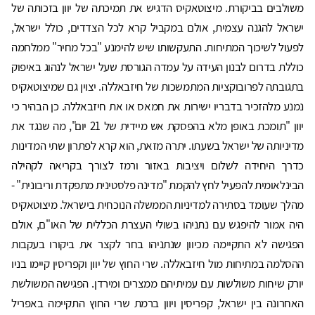
משולבים בביקורת. מיצוטאקיס הדגיש את תמיכתה של יוון בזכותה של
ישראל להגנה עצמית, אולם במקביל קרא לכל הצדדים, כולל ישראל,
לפעול לשיכוך המתיחות. התעקשותו שיש להימנע "בכל מחיר" ממלחמה
כוללת בדרום לבנון העידה על עמדה הגורסת שעל ישראל לנהוג באיפוק
בתגובתה לפרובוקציות המתמשכות של חיזבאללה. יצוין גם שמיצוטאקיס
נמנע מלהזכיר בדבריו ישירות את חמאס או את חיזבאללה. כן הבהיר כי
יוון "תומכת באופן מלא בהפסקת אש מיידית של 21 יום", מה שנגד את
מדיניותה של ישראל בשעתו. יתרה מזאת, הוא קרא לפתרון שתי המדינות
כדרך היחידה לשלום ויציבות באזור ורמז לצורך בקריאה לקהילה
הבינלאומית להפעיל לחץ להקמת "מדינה פלסטינית מתפקדת וריבונית" -
מהלך שעומד בסתירה למדיניות הממשלה הנוכחית בישראל. מיצוטאקיס
היה אמור להיפגש עם נתניהו בשולי העצרת הכללית של האו"ם, אולם
הפגישה לא התקיימה מכיוון שנתניהו בחר לקצר את ביקורו בעקבות
ההסלמה במתיחות מול חיזבאללה. שרי החוץ של יוון וקפריסין קיימו בניו
יורק שיחות משולשות עם עמיתיהם ממצרים ומירדן. הפגישה המשולשת
האחרונה בין ישראל, קפריסין ויוון ברמת שרי החוץ התקיימה באפריל