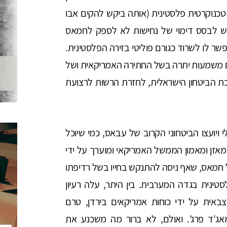
נוקרטית פלסטינית (אותה ביקש להקים אבו
קש לבסס דימוי של נחישות לא לספק לחמאס
והמלחמה ולאפשר לו לשרוד כגורם פוליטי בזירה הפלסטינית.
ם משמעות יתרה בשל החתירה האמריקאית ושל
כת הביטחון הישראלית, לחזרת הרשות לרצועת
 ויועצו הביטחוני הקרוב של עבאס, כמי שיוכל
מאזן ומאמון הממשל האמריקאי ומוערך על ידי
 חמאס, שאף ניסה להתנקש בחייו בשל רדיפתו
נית בגדה המערבית. בין היתר, עלה רעיון
כשירם צבאית על ידי כוחות אמריקאים בירדן, טרם
מאג'ד פרג'. ואולם, לא ברור מה משכנע את