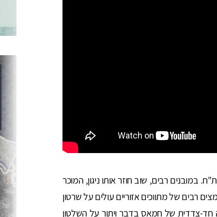
 במובנים רבים, שוב חוזר אותו ניגון, המוכר
ט חמאס על רצועת עזה ביוני 2007. מאמצים רבים של מתווכים אזוריים עולים על שרטון
חד-צדדית של חמאס בדבר ויתור על השלטון