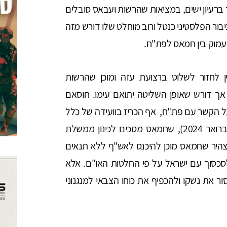
רעיון ישים, במציאות שהרשות ועבאס סובלים
ציבור הפלסטיני כנטל ורוב מוחלט שלו דורש מזה
מוק בין חמאס לפת"ח.
ין לחזור לשלוט ברצועת עזה ומוכן שהרשות
אך דורש שאופן השליטה יתואם עימו. חוסאם
 הקשר עם פת"ח, אף הכריז בוועידה של כלל
הארגונים הפלסטינים שנערכה במוסקבה (26 בפברואר 2024), שחמאס מסכים לכינון ממשלת
צהיר שחמאס מוכן להיכנס לאש"ף ללא תנאים
סכסוך עם ישראל על פי החלטות האו"ם. אלא
ור את נשקו ולהכפיף את כוחו הצבאי למנגנוני