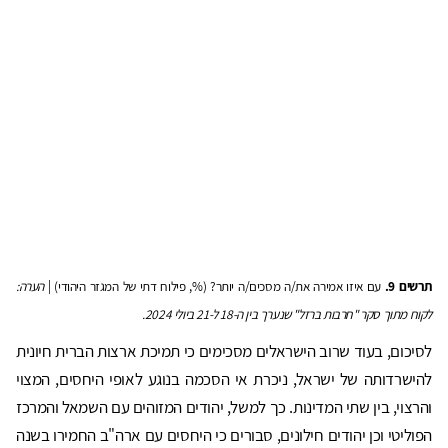
תרשים 9.
עם איזו אמירה את/ה מסכים/ה יותר? (%, פילוח דתי של המגזר היהודי) |
הערה:
לקוח מתוך סקר "חרבות ברזל" שנערך בין ה-18 ל-21 ביולי 2024.
לסיכום, בעוד שרוב הישראלים מסכימים כי תמיכת ארצות הברית חיונית
להישרדותה של ישראל, ניכרת אי הסכמה בנוגע לאופי היחסים, המצוי
והרצוי, בין שתי המדינות. כך למשל, יהודים המזוהים עם השמאל והמרכז
הפוליטי וכן יהודים חילונים, סבורים כי היחסים עם ארה"ב החמירו בשנה