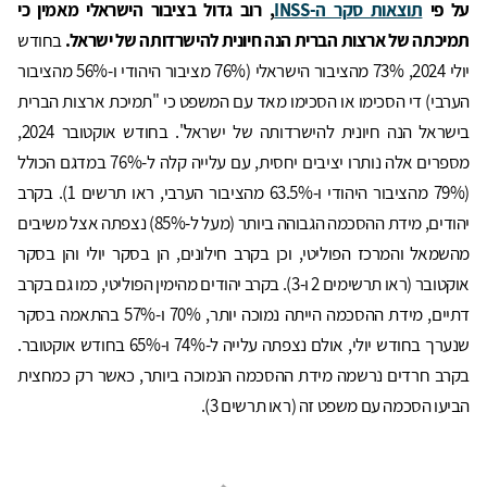
על פי
תוצאות סקר ה-
INSS
, רוב גדול בציבור הישראלי מאמין כי
תמיכתה של ארצות הברית הנה חיונית להישרדותה של ישראל.
בחודש
יולי 2024, 73% מהציבור הישראלי (76% מציבור היהודי ו-56% מהציבור
הערבי) די הסכימו או הסכימו מאד עם המשפט כי "תמיכת ארצות הברית
בישראל הנה חיונית להישרדותה של ישראל". בחודש אוקטובר 2024,
מספרים אלה נותרו יציבים יחסית, עם עלייה קלה ל-76% במדגם הכולל
(79% מהציבור היהודי ו-63.5% מהציבור הערבי, ראו תרשים 1). בקרב
יהודים, מידת ההסכמה הגבוהה ביותר (מעל ל-85%) נצפתה אצל משיבים
מהשמאל והמרכז הפוליטי, וכן בקרב חילונים, הן בסקר יולי והן בסקר
אוקטובר (ראו תרשימים 2 ו-3). בקרב יהודים מהימין הפוליטי, כמו גם בקרב
דתיים, מידת ההסכמה הייתה נמוכה יותר, 70% ו-57% בהתאמה בסקר
שנערך בחודש יולי, אולם נצפתה עלייה ל-74% ו-65% בחודש אוקטובר.
בקרב חרדים נרשמה מידת ההסכמה הנמוכה ביותר, כאשר רק כמחצית
הביעו הסכמה עם משפט זה (ראו תרשים 3).