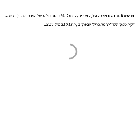
תרשים 8.
עם איזו אמירה את/ה מסכים/ה יותר? (%, פילוח פוליטי של המגזר היהודי) |
הערה:
לקוח מתוך סקר "חרבות ברזל" שנערך בין ה-18 ל-21 ביולי 2024.