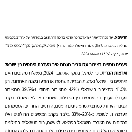
תרשים 5.
עד כמה לדעתך ישראל צריכה או לא צריכה להתחשב בעמדתה של ארה"ב בקביעת
מדיניותה במלחמה? (%, פילוח דתי של המגזר היהודי) |
הערה: לקוח מתוך סקר "חרבות ברזל"
שנערך בין ה-8 ל-11 באוגוסט 2024.
פערים נוספים בציבור עלו סביב מגמת טיב מערכת היחסים בין ישראל
וארצות הברית.
כך למשל, בסקר אוקטובר 2024, נשאלו המשיבים האם
היחסים בין ישראל וארצות הברית השתפרו או הורעו בשנה האחרונה. רק
41.5% מהציבור הישראלי (42% מהציבור היהודי ו-39.5% מהציבור
הערבי) העריך כי היחסים בין המדינות השתפרו או לא השתנו. בקרב
הציבור היהודי, כמחצית מהמשיבים הימנים, הדתיים והחרדים הסכימו עם
הערכה זו, לעומת כ-20%–33% בלבד בקרב המשיבים החילונים ואלו
המזוהים עם המרכז והשמאל הפוליטי. למעשה, רוב הנשאלים החילונים
ומזוהי השמאל גרסו כי היחסים בין המדינות הלכו והחמירו בשנה האחרונה