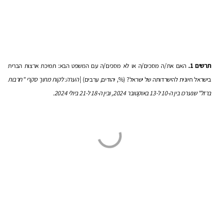
תרשים 1.
האם את/ה מסכים/ה או לא מסכים/ה עם המשפט הבא: תמיכת ארצות הברית
בישראל חיונית להישרדותה של ישראל? (%, יהודים, ערבים) |
הערה: לקוח מתוך סקרי "חרבות
ברזל" שנערכו בין ה-10 ל-13 באוקטובר 2024, ובין ה-18 ל-21 ביולי 2024.