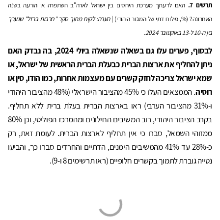
תרשים 7.
האם לדעתך מערכת היחסים בין ישראל לארה"ב השתפרה או הורעה בשנה
האחרונה? (%, פילוח דתי של המגזר היהודי) |
הערה: לקוח מתוך סקר "חרבות ברזל" שנערך
בין ה-10 ל-13 באוקטובר 2024.
לבסוף, פערים עלו גם בשאלה שנשאלה ביולי 2024, בה נבדק האם
ניתן להחליף את ארצות הברית כבעלת הברית הראשית של ישראל, או
שמא ישראל צריכה לחזק קשרים עם מעצמות אחרות, כמו הודו, סין או
רוסיה
. הממצאים העלו כי 45% מהציבור הישראלי (48% מהציבור היהודי
ו-31% מהציבור הערבי) ראו בארצות הברית בעלת ברית ללא תחליף.
בקרב הציבור היהודי, רוב המשיבים החילונים ומהמרכז הפוליטי, וכן 80%
ממזוהי השמאל, סברו כי אין תחליף לארצות הברית. לעומת זאת, רק
כ-28% עד 41% מהמשיבים הימנים, הדתיים והחרדים סברו כך, והביעו
נטייה גוברת לתמוך בקשרים חלופיים (ראו תרשימים 8 ו-9).