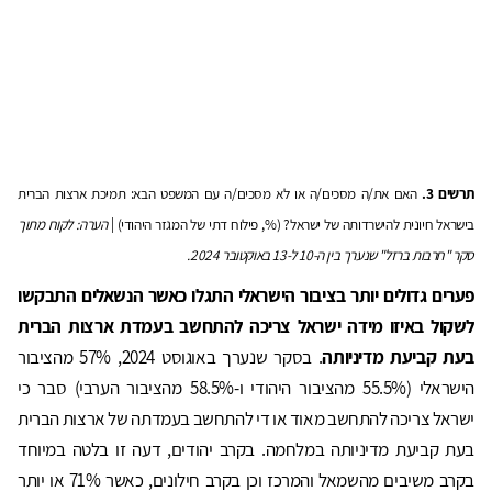
תרשים 3.
האם את/ה מסכים/ה או לא מסכים/ה עם המשפט הבא: תמיכת ארצות הברית
בישראל חיונית להישרדותה של ישראל? (%, פילוח דתי של המגזר היהודי) |
הערה: לקוח מתוך
סקר "חרבות ברזל" שנערך בין ה-10 ל-13 באוקטובר 2024.
פערים גדולים יותר בציבור הישראלי התגלו כאשר הנשאלים התבקשו
לשקול באיזו מידה ישראל צריכה להתחשב בעמדת ארצות הברית
בעת קביעת מדיניותה
. בסקר שנערך באוגוסט 2024, 57% מהציבור
הישראלי (55.5% מהציבור היהודי ו-58.5% מהציבור הערבי) סבר כי
ישראל צריכה להתחשב מאוד או די להתחשב בעמדתה של ארצות הברית
בעת קביעת מדיניותה במלחמה. בקרב יהודים, דעה זו בלטה במיוחד
בקרב משיבים מהשמאל והמרכז וכן בקרב חילונים, כאשר 71% או יותר