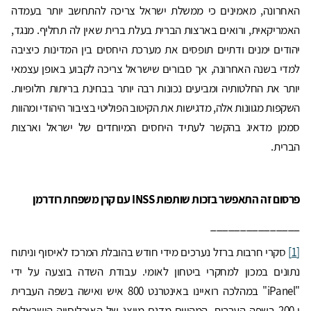
האחרונה, מאמינים כי ממשלת ישראל צריכה להתחשב יותר בעמדה
האמריקאית, ורואים בארצות הברית בעלת ברית שאין לה תחליף. מנגד,
יהודים ימנים ודתיים תופסים את מערכת היחסים בין המדינות כיציבה
למדי בשנה האחרונה, אך סבורים שישראל צריכה לקבוע באופן עצמאי
יותר את החלטותיה ומביעים נכונות רבה יותר בבחינת בריתות חלופיות.
השקפות מגוונות אלה, מדגישות את הקיטוב הפוליטי בציבור היהודי ומהוות
סממן מדאיג בהקשר לעתיד היחסים המיוחדים של ישראל וארצות
הברית.
פרסום זה התאפשר בזכות שותפות INSS עם קרן משפחת רודרמן
_______________
[1]
סקרי חרבות ברזל נערכים מידי חודש בהובלת המרכז לאיסוף וניתוח
נתונים במכון למחקרי ביטחון לאומי. עבודת השדה בוצעה על ידי
"iPanel" במהלכה רואיינו באינטרנט 800 איש ואישה בשפה העברית
ו-200 בשפה הערבית, המהווים מדגם מייצג של האוכלוסייה הישראלית