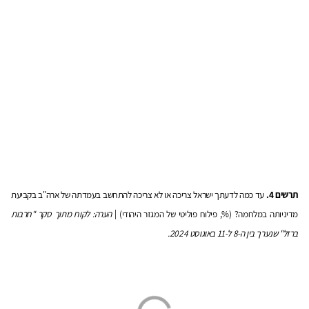
תרשים 4.
עד כמה לדעתך ישראל צריכה או לא צריכה להתחשב בעמדתה של ארה"ב בקביעת
מדיניותה במלחמה? (%, פילוח פוליטי של המגזר היהודי) |
הערה: לקוח מתוך סקר "חרבות
ברזל" שנערך בין ה-8 ל-11 באוגוסט 2024.