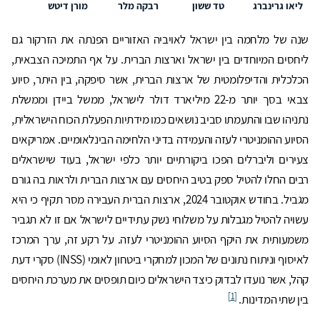
ליאו גרינברג
טד ששון
רבקה מלר
מורן דיטש
שנה של מלחמה בין ישראל לאויביה האזוריים הפנתה את הזרקור גם
ליחסים המיוחדים בין ישראל וארצות הברית. על אף התמיכה הצבאית,
הכלכלית והדיפלומטית של ארצות הברית, אשר סיפקה, בין היתר, סיוע
צבאי בסך יותר מ-22 מיליארד דולר לישראל, ממשל ביידן וממשלת
נתניהו שבו והתעמתו סביב נושאים כמו מידתיות הפעלת הכוח הישראלית,
הסיוע ההומניטרי לעזה והעמידה בדיני הלחימה הבינלאומיים. אמריקאים
צעירים וליברלים הפכו ביקורתיים יותר כלפי ישראל, בעוד שישראלים
רבים החלו להטיל ספק בטיב היחסים עם ארצות הברית ולראות בה גורם
מגביל. בחודש אוקטובר 2024, ארצות הברית העבירה מסר תקיף כי היא
עשויה להטיל מגבלות על משלוחי נשק עתידיים לישראל אם זו לא תגביר
משמעותית את היקף הסיוע ההומניטרי לעזה. על רקע זה, ערך המרכז
לאיסוף וניתוח נתונים של המכון למחקרי ביטחון לאומי (INSS) סקרי דעת
קהל, אשר נועדו לבדוק כיצד הישראלים כיום תופסים את מערכת היחסים
[1]
בין שתי המדינות.