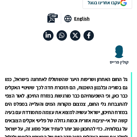
עקבו אחרינו בגוגל
English
קולין פרייס
גל החום האחרון ושריפות היער שהשתוללו לאחרונה בישראל, כמו
גם בסוריה ובלבנון השכנות, הם תזכורת חדה לכך ששינויי האקלים
כבר כאן, וכי השפעותיהם כבר מורגשות במזרח התיכון. לאור הצפי
להתגברות גלי החום, צמצום מקורות המים והעלייה במפלס הים
במזרח התיכון, ישראל עשויה למצוא את עצמה מתמודדת עם בעיה
קשה של אי-יציבות אזורית וכמות גדולה של פליטי אקלים הצובאים
על גבולותיה. כדי להתכונן טוב יותר לעתיד אפל מסוג זה, על ישראל
לשלב את שינויי האקלים בתוך סדר היום של הביטחון הלאומי ולכלול