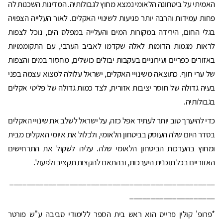
האמיתי על ביטחונה הלאומי נמצא מחוץ לגבולותיה. המדינות השכנות לה
פחות עמידות והרבה יותר פגיעות לשינויי האקלים. לאור העלייה הצפויה
בגלי החום, הירידה במקורות המים והעלייה במפלס הים, נוכל לצפות
לראות מגמות הדומות לאלה שקדמו לאביב הערבי, עם התקוממויות
באזורים כפריים ועירוניים בעקבות יבולים כושלים, מחסור במים והצפות
של ערי חוף. כתוצאה משינויי האקלים, ישראל עלולה למצוא עצמה בפני
בעיה גדולה של חוסר יציבות אזורית, לצד כמות גדולה של פליטי אקלים
בגבולותיה.
כדי להיערך טוב יותר לעתיד אפל כזה, על ישראל לשלב את שינויי האקלים
בסדר היום שלה העוסק בביטחון הלאומי, ולכלול את איומי האקלים מבית
ומחוץ בהערכות הביטחון הלאומי שלה. עליה לשקול את התרחישים
האזוריים בכל תוכנית היערכות, ובהתאם להקצות תקציב ולפעול.
________________________________________________
____________________
*פרופ' קולין פרייס הוא ראש בית הספר ללימודי סביבה ע"ש פורטר