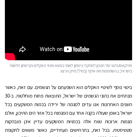
פודקאסטרטגי של המכון למחקרי ביטחון לאומי בנושא שינויי האקלים והביטחון הלאומי
בישראל, בהשתתפות תת-אלוף (במיל') מייק הרצוג
ביטוי נוסף לשינויי האקלים הוא השפעתם על הגשמים. עם זאת, כאשר
מנתחים את נתוני הגשמים של ישראל, התוצאות פחות מוחלטות. ב-30
השנים האחרונות אנו עדים למגמה של ירידה בכמות המשקעים בכל
ישראל באופן שעולה בקנה אחד עם המגמות בכל אזור הים התיכון, אולם
מגמות ארוכות טווח אלה בכמויות המשקעים עדיין אינן מובהקות
סטטיסטית. בכל זאת, בתרחישים העתידיים, כאשר משווים לתקופת