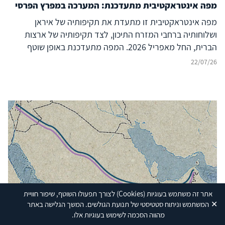
מפה אינטראקטיבית מתעדכנת: המערכה במפרץ הפרסי
מפה אינטראקטיבית זו מתעדת את תקיפותיה של איראן
ושלוחותיה ברחבי המזרח התיכון, לצד תקיפותיה של ארצות
הברית, החל מאפריל 2026. המפה מתעדכנת באופן שוטף
ומבוססת על מודיעין ממקורות גלויים (OSINT), תיעוד חזותי,
22/07/26
הצהרות רשמיות ודיווחים בתקשורת. מטרת הפרויקט היא לספק
תמונת מצב נגישה, מבוססת-נתונים ועדכנית של העימות ככל
שהוא מתפתח.
אתר זה משתמש בעוגיות
(Cookies)
לצורך תפעולו השוטף, שיפור חוויית
✕
המשתמש וניתוח סטטיסטי של תנועת הגולשים. המשך הגלישה באתר
הכשרת הקרקע להרחבת ׳הסכמי אברהם׳ ונורמליזציה בין
מהווה הסכמה לשימוש בעוגיות אלו.
ישראל לערב הסעודית