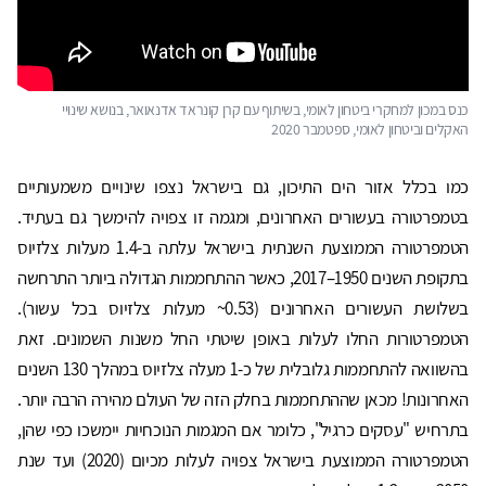
כנס במכון למחקרי ביטחון לאומי, בשיתוף עם קרן קונראד אדנאואר, בנושא שינויי
האקלים וביטחון לאומי, ספטמבר 2020
כמו בכלל אזור הים התיכון, גם בישראל נצפו שינויים משמעותיים
בטמפרטורה בעשורים האחרונים, ומגמה זו צפויה להימשך גם בעתיד.
הטמפרטורה הממוצעת השנתית בישראל עלתה ב-1.4 מעלות צלזיוס
בתקופת השנים 1950–2017, כאשר ההתחממות הגדולה ביותר התרחשה
בשלושת העשורים האחרונים (0.53~ מעלות צלזיוס בכל עשור).
הטמפרטורות החלו לעלות באופן שיטתי החל משנות השמונים. זאת
בהשוואה להתחממות גלובלית של כ-1 מעלה צלזיוס במהלך 130 השנים
האחרונות! מכאן שההתחממות בחלק הזה של העולם מהירה הרבה יותר.
בתרחיש "עסקים כרגיל", כלומר אם המגמות הנוכחיות יימשכו כפי שהן,
הטמפרטורה הממוצעת בישראל צפויה לעלות מכיום (2020) ועד שנת