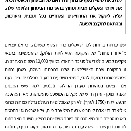
את איומי האקלים מבית ומחוץ בהערכות הביטחון הלאומי שלה.
עליה לשקול את התרחישים האזוריים בכל תוכנית היערכות,
ובהתאם לתקצב ולפעול.
ישנן עדויות ברורות לכך שאקלים כדור הארץ משתנה, וכי אנו יוצאים
מ"אזור הנוחות" של התקופה הגיאולוגית 'הולוקן', שהתאפיינה בתנאי
אקלים קבועים למדי על פני כדור הארץ במשך 10,000 השנים האחרונות.
זו התקופה שבה הציוויליזציות שלנו התפתחו בעולם, כשהן נהנות
מטמפרטורות קבועות למדי, דפוסי משקעים קבועים ומפלס ים יציב. כעת
אנו יוצאים במהירות מעידן ההולוקן ונכנסים למה שיש המכנים
האנתרופוקן - עידן חדש של אקלים המושפע מהאנושות. מאז המהפכה
התעשייתית (1750 לערך), לא רק שאוכלוסיית העולם גדלה מפחות מחצי
מיליארד בני אדם ליותר משבעה מיליארד כיום, אלא שרמת גזי החממה
באטמוספירה כיום היא הגבוהה ביותר משהייתה במיליון השנים האחרונות
לפחות. נכון שכדור הארץ עבר תקופות קרח קודמות ותקופות בין-קרחוניות