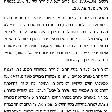
השנים 1961–1990, אנו יכולים לצפות לירידה של עד 25% בכמויות
המשקעים עד שנת 2100.
משקעים מופחתים בשילוב עם אידוי מוגבר יחמירו את מחסור המים
באזור וישפיעו על זמינות המים, במיוחד במדינות שכנות שבהן עדיין לא
נעשה שימוש נרחב בהתפלת מים. לכך תהיה השפעה ישירה על היבול
החקלאי בשל ריבוי בצורות והשלכות על ביטחון המזון באזור, לצד הגידול
הנמשך באוכלוסיית ישראל והאזור. משקעים מופחתים וטמפרטורות
עולות יביאו לשריפות גדולות והרסניות יותר בישראל ובאזור, וישראל
חוותה דוגמה לכך רק לאחרונה.
לאור הצפי לעלייה בגלי החום ולירידה במקורות המים, ניתן לצפות
לתסיסה באזורים כפריים ועירוניים שמקורה ביבולים כושלים. ללא מענה
ממשלתי הולם שיסייע לאוכלוסייה, תסיסה כזו יכולה להתפתח
להתקוממות עממית כפי שקרה ב"אביב" הערבי, וכפי שעדיין מתרחש
בסוריה ובאזורים אחרים במזרח התיכון. הסברה היא שהמלחמה בסוריה
ניצתה, לפחות בחלקה, בשל חקלאים שנטשו את שדותיהם לאחר בצורת
בת ארבע שנים בין 2007 ל-2010, ועברו לערים כמו דמשק, ולאחר שלא