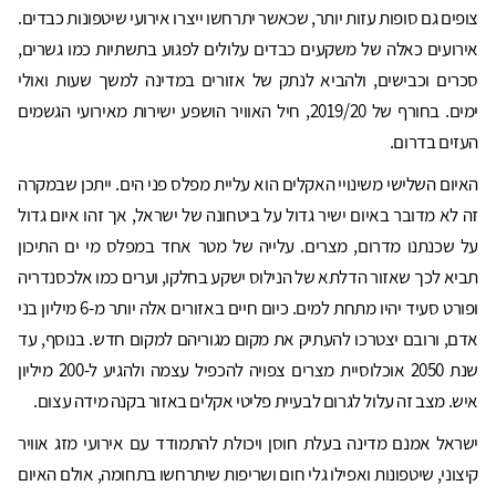
צופים גם סופות עזות יותר, שכאשר יתרחשו ייצרו אירועי שיטפונות כבדים.
אירועים כאלה של משקעים כבדים עלולים לפגוע בתשתיות כמו גשרים,
סכרים וכבישים, ולהביא לנתק של אזורים במדינה למשך שעות ואולי
ימים. בחורף של 2019/20, חיל האוויר הושפע ישירות מאירועי הגשמים
העזים בדרום.
האיום השלישי משינויי האקלים הוא עליית מפלס פני הים. ייתכן שבמקרה
זה לא מדובר באיום ישיר גדול על ביטחונה של ישראל, אך זהו איום גדול
על שכנתנו מדרום, מצרים. עלייה של מטר אחד במפלס מי ים התיכון
תביא לכך שאזור הדלתא של הנילוס ישקע בחלקו, וערים כמו אלכסנדריה
ופורט סעיד יהיו מתחת למים. כיום חיים באזורים אלה יותר מ-6 מיליון בני
אדם, ורובם יצטרכו להעתיק את מקום מגוריהם למקום חדש. בנוסף, עד
שנת 2050 אוכלוסיית מצרים צפויה להכפיל עצמה ולהגיע ל-200 מיליון
איש. מצב זה עלול לגרום לבעיית פליטי אקלים באזור בקנה מידה עצום.
ישראל אמנם מדינה בעלת חוסן ויכולת להתמודד עם אירועי מזג אוויר
קיצוני, שיטפונות ואפילו גלי חום ושריפות שיתרחשו בתחומה, אולם האיום