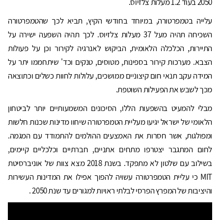
2050 בעוד 1.2 מעלות צלזיוס.
עלייה בטמפרטורה, במיוחד בחודשי הקיץ, תביא לכך שהטמפרטורה
השכיחה תהיה מעל 37 מעלות צלזיוס. לכך תהיה השפעה ישירה על
התיירות, הכלכלה הלאומית, הביקוש לאנרגיה לקירור וכן על פעולות
הצבא. מערכות קירור בספינות, מטוסים, טנקים וכד' שיתחממו יתר על
המידה עקב תנאי חום קיצוניים ממושכים, עלולות לחוות כשלים וכתוצאה
מכך לשבש את הפעילות השוטפת.
מבלי להמעיט בהשפעות הללו, הסיכונים המשמעותיים יותר לביטחון
הלאומי של ישראל יגיעו מעליית הטמפרטורה שיחוו מדינות שכנות חלשות
ומפולגות, אשר חסרות את האמצעים ההולמים להתמודד עם המגמה.
לחום המתגבר יצטרפו מתחים אתניים, חברתיים וכלכליים קיימים,
בשילוב עם שלטון לא מתפקד. בשנת 2018 מצא צוות של אוניברסיטת
MIT כי עליית הטמפרטורה עשויה להפוך אפילו את המדינות העשירות
והיציבות של המפרץ הפרסי לבלתי ראויות למגורים עד שנת 2050 .