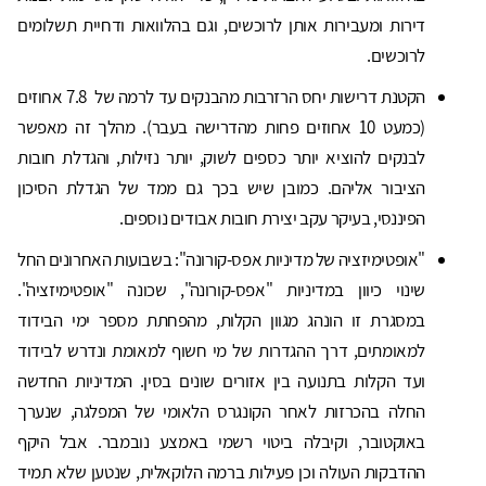
דירות ומעבירות אותן לרוכשים, וגם בהלוואות ודחיית תשלומים
לרוכשים.
הקטנת דרישות יחס הרזרבות מהבנקים עד לרמה של 7.8 אחוזים
(כמעט 10 אחוזים פחות מהדרישה בעבר). מהלך זה מאפשר
לבנקים להוציא יותר כספים לשוק, יותר נזילות, והגדלת חובות
הציבור אליהם. כמובן שיש בכך גם ממד של הגדלת הסיכון
הפיננסי, בעיקר עקב יצירת חובות אבודים נוספים.
"אופטימיזציה של מדיניות אפס-קורונה": בשבועות האחרונים החל
שינוי כיוון במדיניות "אפס-קורונה", שכונה "אופטימיזציה".
במסגרת זו הונהג מגוון הקלות, מהפחתת מספר ימי הבידוד
למאומתים, דרך ההגדרות של מי חשוף למאומת ונדרש לבידוד
ועד הקלות בתנועה בין אזורים שונים בסין. המדיניות החדשה
החלה בהכרזות לאחר הקונגרס הלאומי של המפלגה, שנערך
באוקטובר, וקיבלה ביטוי רשמי באמצע נובמבר. אבל היקף
ההדבקות העולה וכן פעילות ברמה הלוקאלית, שנטען שלא תמיד