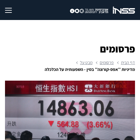
פרסומים
דף הבית
פרסומים
מבט על
מדיניות ''אפס-קורונה'' בסין - השפעותיה על הכלכלה