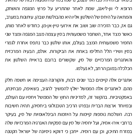
הרופא לי וון-ליאנג, שמת לאחר שהתריע על פרוץ המגפה והושתק,
והמחאה על היחס של השלטון אליו היא מהבולטות שבהן. עיתונות במערב,
גם אז, כבר הזכירה שוב ושוב את אירועי טיין-אן-מן. כחודש לאחר מותו,
כאשר מצד אחד, השתפר משמעותית בסין עצמה מצב המגפה ומצד שני
החמיר משמעותית המצב בעולם, אותו שלטון כבר נתפס אחרת לגמרי
בסין ושירי הלל החליפו באחת את הביקורות. אולם, הבעיה המרכזית
והאתגרים המרכזיים של סין, שקשורים ברובם בראיית השלטון את
הכלכלה במובן הרחב, לא נעלמו.
אתגרים אלה קיימים כבר שנים רבות, והקורונה העצימה או חשפה חלק
מהם. לאתגרים אלה הממשל יאלץ להמשיך להגיב, בשאיפה, מבחינתו,
באפקטיביות. בהקשר זה, למדיניות החוץ של הממשל ויחסיו עם העולם,
ובמיוחד ארצות הברית ובפרט הרכיב הטכנולוגי ביחסיהן, תהיה חשיבות
רבה. השלכות נוספות קיימות על היוזמות הבינלאומיות של סין, בעיקר
ברחבי אירו-אסיה, ועל יחסיה של סין עם ספקיות האנרגיה המרכזיות שלה
במזרח התיכון, וכן עם רוסיה. ייתכן כי דווקא ניסיונה של ישראל הקטנה