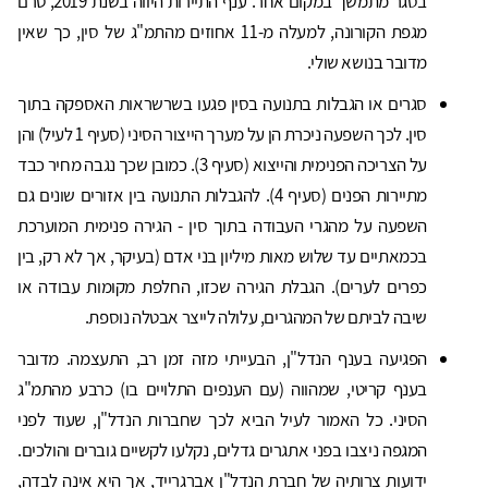
בסגר מתמשך במקום אחר. ענף התיירות היווה בשנת 2019, טרם
מגפת הקורונה, למעלה מ-11 אחוזים מהתמ"ג של סין, כך שאין
מדובר בנושא שולי.
סגרים או הגבלות בתנועה בסין פגעו בשרשראות האספקה בתוך
סין. לכך השפעה ניכרת הן על מערך הייצור הסיני (סעיף 1 לעיל) והן
על הצריכה הפנימית והייצוא (סעיף 3). כמובן שכך נגבה מחיר כבד
מתיירות הפנים (סעיף 4). להגבלות התנועה בין אזורים שונים גם
השפעה על מהגרי העבודה בתוך סין - הגירה פנימית המוערכת
בכמאתיים עד שלוש מאות מיליון בני אדם (בעיקר, אך לא רק, בין
כפרים לערים). הגבלת הגירה שכזו, החלפת מקומות עבודה או
שיבה לביתם של המהגרים, עלולה לייצר אבטלה נוספת.
הפגיעה בענף הנדל"ן, הבעייתי מזה זמן רב, התעצמה. מדובר
בענף קריטי, שמהווה (עם הענפים התלויים בו) כרבע מהתמ"ג
הסיני. כל האמור לעיל הביא לכך שחברות הנדל"ן, שעוד לפני
המגפה ניצבו בפני אתגרים גדלים, נקלעו לקשיים גוברים והולכים.
ידועות צרותיה של חברת הנדל"ן אברגרייד, אך היא אינה לבדה,