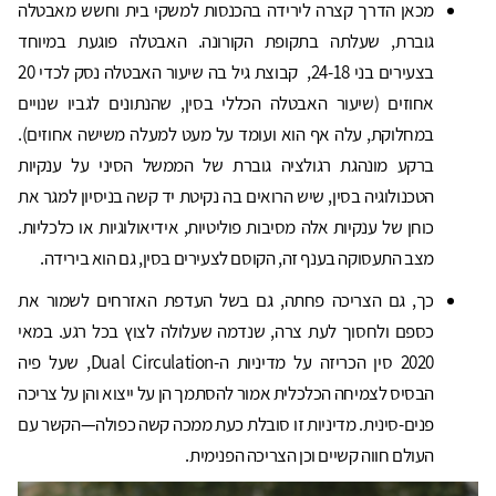
מכאן הדרך קצרה לירידה בהכנסות למשקי בית וחשש מאבטלה
גוברת, שעלתה בתקופת הקורונה. האבטלה פוגעת במיוחד
בצעירים בני 24-18, קבוצת גיל בה שיעור האבטלה נסק לכדי 20
אחוזים (שיעור האבטלה הכללי בסין, שהנתונים לגביו שנויים
במחלוקת, עלה אף הוא ועומד על מעט למעלה משישה אחוזים).
ברקע מונהגת רגולציה גוברת של הממשל הסיני על ענקיות
הטכנולוגיה בסין, שיש הרואים בה נקיטת יד קשה בניסיון למגר את
כוחן של ענקיות אלה מסיבות פוליטיות, אידיאולוגיות או כלכליות.
מצב התעסוקה בענף זה, הקוסם לצעירים בסין, גם הוא בירידה.
כך, גם הצריכה פחתה, גם בשל העדפת האזרחים לשמור את
כספם ולחסוך לעת צרה, שנדמה שעלולה לצוץ בכל רגע. במאי
2020 סין הכריזה על מדיניות ה-Dual Circulation, שעל פיה
הבסיס לצמיחה הכלכלית אמור להסתמך הן על ייצוא והן על צריכה
פנים-סינית. מדיניות זו סובלת כעת ממכה קשה כפולה—הקשר עם
העולם חווה קשיים וכן הצריכה הפנימית.