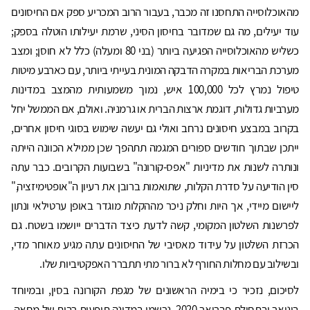
מהאוכלוסייה התחסנו זה מכבר, בעבור הרוב המכריע ספק אם החיסונים
עוד יעילים, מה גם שמדובר בחיסון הסיני, שרמת יעילותו הוטלה בספק;
כשליש מהאוכלוסייה הפגיעה ביותר (בני 80 ומעלה) כלל לא חוסן; ומצב
מערכת הבריאות במקרה הדבקה המונית בעייתי ביותר, עם כארבע מיטות
טיפול נמרץ לכל 100,000 איש, נמוך משמעותית מהמצב במדינות
מערביות גדולות, דוגמת ארצות הברית או גרמניה. ואולם, אם הממשל יחל
בקרוב במבצע חיסונים נרחב ואולי גם יעשה שימוש בסוגי חיסון אחרים,
ייתכן שבתוך חודשים ספורים המגמה תתהפך שכן ממילא הכוונה הייתה
ונותרה לשנות את מדיניות "אפס-קורונה" בשבועות הקרובים. כבר עתה
סין הודיעה על סדרת הקלות, שתואמות ברובן את רעיון ה"אופטימיזציה,"
ליישום מיידי, אך היות וחלק ניכר מההקלות מוגדר באופן ערטילאי ונתון
לפרשנות השלטון המקומי, קשה לדעת כיצד הדברים ייושמו בשטח. גם
הכרזת השלטון על עידוד מאסיבי של החיסונים עתה מגיע מאוחר מדי,
ובשילוב עם מחלות החורף לא ברור מתי תתברר האפקטיביות שלו.
לסיכום, נזכיר כי בימיה הראשונים של מגפת הקורונה בסין, ובמיוחד
בינואר ובתחילת פברואר 2020, נרשמו במדינה תופעות רבות של מחאה.