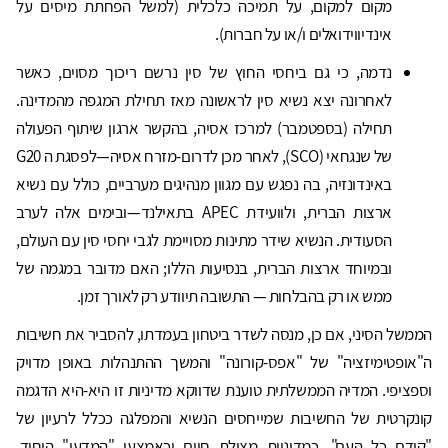
מקום למקום, על תמיכה כלכלית (למשל הפחתת מיסים על
אינדיווידואלים ו/או על חברות).
נדמה, כי גם ביחסי החוץ של סין נרשם ריכוך מסוים, כאשר
לאחרונה יצא נשיא סין לראשונה מאז תחילת המגפה מהמדינה.
תחילה (בספטמבר) למרכז אסיה, בהקשר ארגון שיתוף הפעולה
של שנגחאי (SCO), לאחר מכן לדרום-מזרח אסיה—לפסגת ה G20
באינדונזיה, בה נפגש עם מגוון מנהיגים מערביים, כולל עם נשיא
ארצות הברית, ולוועידת APEC בתאילנד—ובימים אלה לערב
הסעודית. הנשיא שידר מתינות מסויימת לגבי יחסי סין עם העולם,
ובמיוחד ארצות הברית, בנסיעות הללו; האם מדובר במגמה של
ממש או רק בהבלחות — התשובה תיוודע רק לאורך זמן.
הממשל הסיני, אם כן, מנסה לשדר ביטחון בעמדתו, להסביר את חשיבות
ה"אופטימיזציה" של "אפס-קורונה" והמשך ההתנהלות באופן מדויק
וספציפי. המדיה הממשלתית טוענת שדווקא מדיניות זו היא-היא הדגמה
קונקרטית של החשיבות שמייחסים הנשיא והמפלגה ככלל לרעיון של
"קודם כל העם", כמדיניות מצילת חיים וכאמצעי "המדעי" היחיד,