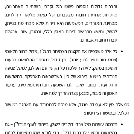
וחברות גדולות נוספות פשטו רגל וקרסו בשנתיים האחרונות,
מותירות אחריהן חובות מצטברים של מאות מליארדי דולרים.
מבחינת האזרחים, המשמעות היא דירות שלא מסתיימת בנייתן,
למשל, וחשש מרכישת דירות באופן כללי, וכמובן, שוב, אבטלה
גוברת וחובות אבודים.
כל אלה משקפים את הקטנת הצמיחה בתמ"ג, גידול בחוב הלאומי
(ויחס חוב-תוצר גרוע יותר), וכן גידול במספר ההלוואות הרעות
והסיכון במשק. לאלה השלכות על הקשר עם העולם, למשל פגיעה
תנודתית בייצוא וביבוא של סין, בשרשראות האספקה, בהשקעות
זרות ועוד. כמובן שלכך גם השפעה חברתית/פוליטית, ערעור
האמון והיציבות, ומכאן קצרה הדרך למחאות.
ממשלת סין לא עומדת מנגד, אלא מנסה להתמודד עם האתגר במישור
הכלכלי ובמישור המדיניות:
הזרמת עשרות מיליארדי דולרים לשוק, בייחוד לענף הנדל"ן – גם
בהלוואות ובסיוע לחברות נדל"ן, כדי לוודא שהן מסיימות לבנות