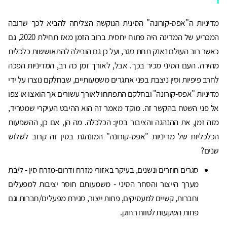
מדיניות ה"אפס-קורונה" הסינית הנוקשה הצליחה להביא לכך שרובה
המכריע של המדינה היה פתוח יחסית ברוב הזמן מאז תחילת 2020, גם
כאשר רוב העולם נאנק תחת סגר, ועל כן גם הובילה להתאוששות כלכלית
מהירה. העם הסיני מכיר בכך. אבל, לאורך זמן כה רב, המדיניות הפכה
לחרב פיפיות וסין ניצבת בפני אתגרים משמעותיים, שבחלקם נוצרו על ידי
מדיניות "אפס-קורונה" ובחלקם התפתחו לאורך עשורים אך הואצו או צפו
אל פני השטח בהקשר זה. מוקד מאמר זה הוא ההיבט העיקרי שמטריד,
מזה זמן, את ההנהגה והציבור בסין: הכלכלה. מה הן, אם כן, ההשפעות
הכלכליות של מדיניות "אפס-קורונה" המונהגת בסין זה קרוב לשלוש
שנים?
סגרים חוזרים ונשנים, בעיקר באזורי מזרח ודרום-מזרח סין - ליבת
מערך הייצור והסחר הסיני - משמעותם חוסר יציבות למפעלים
וחברות, קשיים למעסיקים, פחות ייצור, סגירת מפעלים/חברות וגם
פחות השקעות לטווח רחוק.