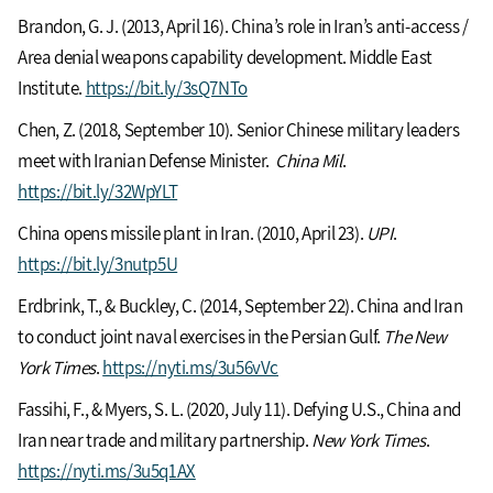
Brandon, G. J. (2013, April 16). China’s role in Iran’s anti-access /
Area denial weapons capability development. Middle East
Institute.
https://bit.ly/3sQ7NTo
Chen, Z. (2018, September 10). Senior Chinese military leaders
meet with Iranian Defense Minister.
China Mil
.
https://bit.ly/32WpYLT
China opens missile plant in Iran. (2010, April 23).
UPI
.
https://bit.ly/3nutp5U
Erdbrink, T., & Buckley, C. (2014, September 22). China and Iran
to conduct joint naval exercises in the Persian Gulf.
The
New
York Times
.
https://nyti.ms/3u56vVc
Fassihi, F., & Myers, S. L. (2020, July 11). Defying U.S., China and
Iran near trade and military partnership.
New York Times
.
https://nyti.ms/3u5q1AX