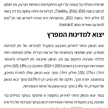
שרוסיה הטילה על עצמה על רקע ההתקדמות בשיחות הגרעין, והן סופקו
לבסוף בשנת 2016 (Taleblu, 2016). לבלארוס הייתה עסקה בודדת בשווי
15 מיליון דולר בשנת 2011, במסגרתה היא מכרה לאיראן שני מכ"מים
להתרעה אווירית מסוג Vostok-E.
יצוא למדינות המפרץ
יצוא הנשק הסיני לאיראן התבצע במקביל למכירות של סין למדינות
המפרץ, שהן שותפות ביטחוניות של ארצות הברית אולם מקיימות יחסי
כלכלה ואנרגיה הדוקים עם סין. הנשק שייצאה סין לסעודיה ולאיחוד
האמירויות הערביות בין השנים 2010 ל-2019 הסתכם בכ-18% (165 מיליון
דולר) ו-17% (155 מיליון דולר) מסך יצוא הנשק שלה למזרח התיכון,
בהתאמה. יתרה מכך, חלקה של סין הגיע רק ל-0.67% מסך יבוא הנשק
של סעודיה, ול- 1.4% מסך יבוא הנשק של איחוד האמירויות.
בעוד יצוא הנשק הסיני לאיראן בתקופה זו התמקד בעיקר בטילים נגד
ספינות, ערב הסעודית ואיחוד האמירויות רכשו בעיקר מערכות של כלי טיס