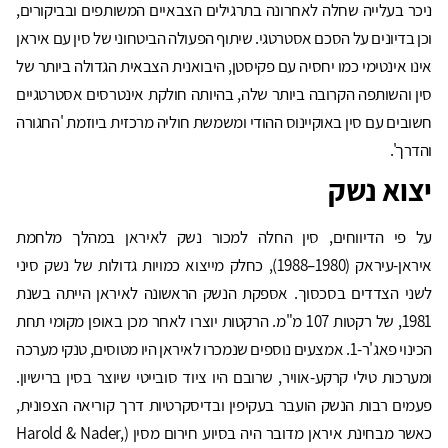
ניכר בעלייה שחלה לאחרונה בתרגילים הצבאיים המשותפים ובביקורים,
וכן בדיונים על הסכם אסטרטגי. שיתוף הפעולה הביטחוני של סין עם איראן
אינו אינטימי כמו יחסיה עם פקיסטן, היבואנית הצבאית הגדולה ביותר של
סין והשותפה הקרובה ביותר שלה, בהיותה חולקת אינטרסים אסטרטגיים
חשובים עם סין באוקיינוס ההודי ומשמשת חוליה מרכזית ביוזמת 'החגורה
והדרך'.
יצוא נשק
על פי הדיווחים, סין החלה למכור נשק לאיראן במהלך מלחמת
איראן-עיראק (1980–1988), כחלק מייצוא כמויות גדולות של נשק סיני
לשני הצדדים בסכסוך. אספקת הנשק הראשונה לאיראן הייתה בשנת
1981, של רקטות 107 מ"מ. הרקטות יוצרו לאחר מכן באופן מקומי תחת
הכינוי פאג'ר-1. אמצעים נוספים שנמכרו לאיראן היו מטוסים, טנקי מערכה
ומערכות טילי קרקע-אוויר, שרובם היו ציוד סובייטי שיוצר בסין ברישיון.
פעמים רבות הנשק הועבר בעקיפין ובדיסקרטיות דרך קוריאה הצפונית,
כאשר מבחינת איראן מדובר היה בסיוע חירום מסין (Harold & Nader,