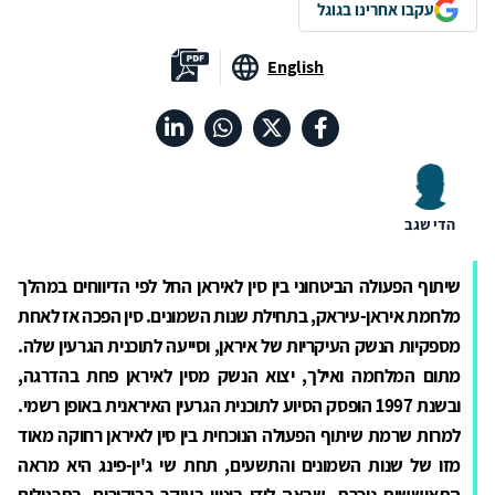
עקבו אחרינו בגוגל
English
הדי שגב
שיתוף הפעולה הביטחוני בין סין לאיראן החל לפי הדיווחים במהלך
מלחמת איראן-עיראק, בתחילת שנות השמונים. סין הפכה אז לאחת
מספקיות הנשק העיקריות של איראן, וסייעה לתוכנית הגרעין שלה.
מתום המלחמה ואילך, יצוא הנשק מסין לאיראן פחת בהדרגה,
ובשנת 1997 הופסק הסיוע לתוכנית הגרעין האיראנית באופן רשמי.
למרות שרמת שיתוף הפעולה הנוכחית בין סין לאיראן רחוקה מאוד
מזו של שנות השמונים והתשעים, תחת שי ג'ין-פינג היא מראה
התאוששות ניכרת, שבאה לידי ביטוי בעיקר בביקורים, בתרגילים