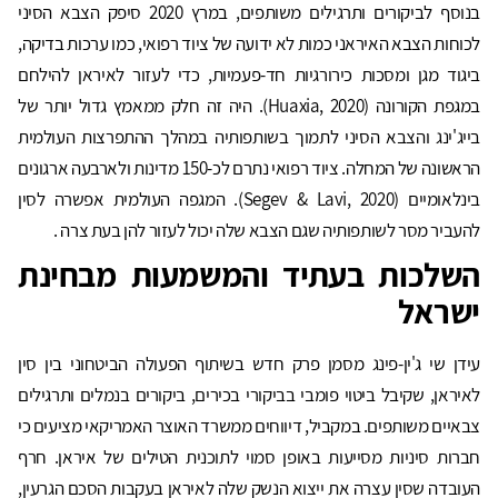
בנוסף לביקורים ותרגילים משותפים, במרץ 2020 סיפק הצבא הסיני
לכוחות הצבא האיראני כמות לא ידועה של ציוד רפואי, כמו ערכות בדיקה,
ביגוד מגן ומסכות כירורגיות חד-פעמיות, כדי לעזור לאיראן להילחם
במגפת הקורונה (Huaxia, 2020). היה זה חלק ממאמץ גדול יותר של
בייג'ינג והצבא הסיני לתמוך בשותפותיה במהלך ההתפרצות העולמית
הראשונה של המחלה. ציוד רפואי נתרם לכ-150 מדינות ולארבעה ארגונים
בינלאומיים (Segev & Lavi, 2020). המגפה העולמית אפשרה לסין
להעביר מסר לשותפותיה שגם הצבא שלה יכול לעזור להן בעת צרה .
השלכות בעתיד והמשמעות מבחינת
ישראל
עידן שי ג'ין-פינג מסמן פרק חדש בשיתוף הפעולה הביטחוני בין סין
לאיראן, שקיבל ביטוי פומבי בביקורי בכירים, ביקורים בנמלים ותרגילים
צבאיים משותפים. במקביל, דיווחים ממשרד האוצר האמריקאי מציעים כי
חברות סיניות מסייעות באופן סמוי לתוכנית הטילים של איראן. חרף
העובדה שסין עצרה את ייצוא הנשק שלה לאיראן בעקבות הסכם הגרעין,