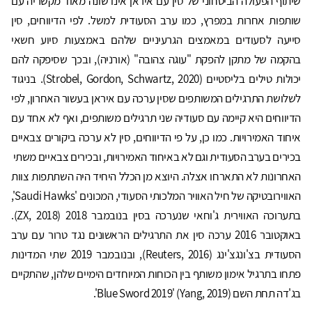
שיתוף הפעולה הביטחוני של סין עם איראן אינו שונה מאוד מקשריה עם
שותפות אחרות במפרץ, כמו ערב הסעודית למשל. לפי הדיווחים, סין
סייעה לסעודים במאמצים הגרעיניים שלהם באמצעות סיוע חשאי
בהקמה של מתקן להפקת "עוגה צהובה" (אורניה), ובכך שסיפקה להם
יכולות טילים בליסטיים (Strobel, Gordon, Schwartz, 2020). בניגוד
לשלושת התרגילים המשותפים שסין ערכה עם איראן בעשור האחרון, לפי
הדיווחים היא קיימה עם סעודיה שני תרגילים משותפים, ואף לא אחד עם
איחוד האמירויות. כמו כן, על פי הדיווחים, סין לא ערכה ביקורים צבאיים
בכירים בערב הסעודית וגם לא באיחוד האמירויות, ובכירים צבאיים משתי
האחרונות לא התארחו אצלה. היוצא מן הכלל היחיד היה השתתפות צוות
האווירובטיקה של חיל האוויר המלכותי הסעודי, המכונים 'Saudi Hawks',
בתערוכה האווירית ג'וחאי שנערכה בסין בנובמבר 2018 (ZX, 2018).
באוקטובר 2016 ערכה סין את התרגילים הראשונים נגד טרור עם ערב
הסעודית בצ'ונגצ'ינג (Reuters, 2016), ובנובמבר 2019 שתי המדינות
פתחו בתרגיל אימון משותף בין הכוחות המיוחדים הימיים שלהן, שהתקיים
בג'דה תחת השם Blue Sword 2019' (Yang, 2019)'.