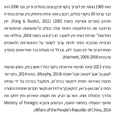
מאז 1985 נוהגת סין לערוך ביקורים קבועים בנמלים זרים, ועד 2006 היא
כבר ערכה 60 ביקורי נמלים, רובם באזור אסיה-פסיפיק ורק שניים במזרח
התיכון (מצרים וטורקיה בשנת 2002) (Yung & Rustici, 2011). סין
הרחיבה את הדיפלומטיה הימית שלה כחלק מ"המשימות ההיסטוריות
החדשות" שניסח נשיא סין לשעבר חו ג'ין-טאו בשנת 2004, וכוללות את
הציפייה מהצבא הסיני להיות ערוך לשמור על האינטרסים הלאומיים
המתרחבים של סין מעבר לים, ובכלל זה פעולות נגד הפיראטים במפרץ
עדן מאז 2008 (Hartnett, 2009).
במרץ 2013 קיימו ספינות איראניות ביקור נמל ראשון בסין, כשהן מגיעות
לעגון בג'אנגג'יהגאנג שבג'יאנגסו (Murphy, 2014). במאי 2014, ביקר שר
ההגנה האיראני חוסיין דהקאני בבייג'ינג, והתקבל בברכה על ידי עמיתו
הסיני צ'אנג וואן-צ'ואן. דהקאן קרא לחידוש הקשר הקדום שיוזמת החגורה
והדרך מסמלת אותו. הוא גם הביע את תקוותו שאיראן וסין יחזקו את
שיתוף הפעולה בתחומי ההגנה, הביטחון והצבא (Ministry of Foreign
Affairs of the People's Republic of China, 2014).