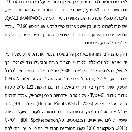
לצד טכנולוגיות נגד ספינות, סין סיפקה לאיראן על פי הדיווחים גם 150
נגמ"שים מדגם Type-86, שקיבלו בגרסה המקומית את הכינוי בוראק,
ולמעלה מאלף מערכות הגנה אוויריות ניידות מסוג QW-11 (MANPADS),
שהוסבו לשם מיסאג, וכן שש מערכות טילי קרקע-אוויר מסוג FM 80, שככל
הנראה יוצרו באיראן תחת הכינוי שיהאב. כמו כן סופקו לפחות שלושה
מכ"מים להתרעה אווירית.
חלק מהטילים שפותחו באיראן על בסיס הטכנולוגיות הסיניות, נשלחו על
ידי איראן לחיזבאללה ולארגוני הטרור בעזה והופעלו נגד ישראל. כך
למשל, במלחמת לבנון השנייה ב-2006, ספינת חיל הים הישראלי 'חנית'
מדגם סער 5 נפגעה מטיל שככל הנראה היה גרסה איראנית ל-C-802
הסיני, ושוגר מחוף ביירות; חיזבאללה ירה גם רקטות 122 מ"מ סיניות
מדגם מדגם Type-81 - על מטרות אזרחיות בצפון ישראל, שככל הנראה
סופקו על ידי איראן (Human Rights Watch, 2006). בשנת 2011, לכד
צה"ל את ספינת הנשק ויקטוריה בדרכה מסוריה לעזה, כשעל סיפונה
שישה טילים איראניים המבוססים עלC-704 (IDF Spokesperson,
2011). באוקטובר 2016 טענו המורדים החות'ים בתימן כי ירו בהצלחה