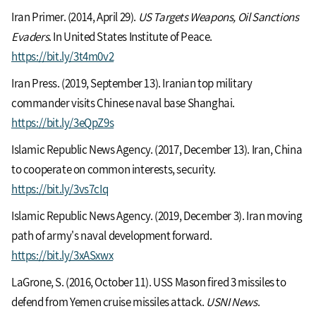
Iran Primer. (2014, April 29).
US Targets Weapons, Oil Sanctions
Evaders
. In United States Institute of Peace.
https://bit.ly/3t4m0v2
Iran Press. (2019, September 13). Iranian top military
commander visits Chinese naval base Shanghai.
https://bit.ly/3eQpZ9s
Islamic Republic News Agency. (2017, December 13). Iran, China
to cooperate on common interests, security.
https://bit.ly/3vs7cIq
Islamic Republic News Agency. (2019, December 3). Iran moving
path of army's naval development forward.
https://bit.ly/3xASxwx
LaGrone, S. (2016, October 11). USS Mason fired 3 missiles to
defend from Yemen cruise missiles attack.
USNI News
.