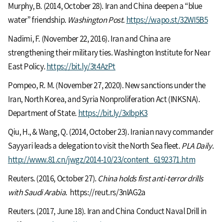
Murphy, B. (2014, October 28). Iran and China deepen a “blue
water” friendship.
Washington Post
.
https://wapo.st/32WI5B5
Nadimi, F. (November 22, 2016). Iran and China are
strengthening their military ties. Washington Institute for Near
East Policy.
https://bit.ly/3t4AzPt
Pompeo, R. M. (November 27, 2020). New sanctions under the
Iran, North Korea, and Syria Nonproliferation Act (INKSNA).
Department of State.
https://bit.ly/3xIbpK3
Qiu, H., & Wang, Q. (2014, October 23). Iranian navy commander
Sayyari leads a delegation to visit the North Sea fleet.
PLA Daily
.
http://www.81.cn/jwgz/2014-10/23/content_6192371.htm
Reuters. (2016, October 27).
China holds first anti-terror drills
with Saudi Arabia
. https://reut.rs/3nIAG2a
Reuters. (2017, June 18). Iran and China Conduct Naval Drill in