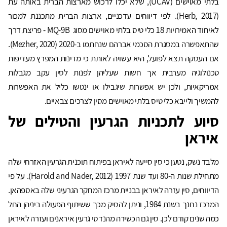
בלתי מאוישים (UCAV), שלא יכלו לרכוש מארצות הברית באותה עת
(Herb, 2017). לפי דיווחים עדכניים, ארצות הברית מתכננת למכור
לאיחוד האמירויות 18 כלי טיס בלתי מאוישים מסוג MQ-9B - פריצת דרך
שהתאפשרה במסגרת הסכמי אברהם שנחתמו ב-2020 (Mezher, 2020).
אם העסקה תצא לפועל, היא עשויה לאותת כי מדינות המפרץ מעדיפות
טכנולוגיה מערבית אך חשות שעליהן לפנות לסין עקב מגבלות
אמריקאיות, ולכן יש אפשרות שיגבילו או ינטשו כליל את האפשרות
להמשיך ולייבא כלי טיס בלתי מאוישים מסין לצרכים צבאיים.
סיוע לתכניות הגרעין והטילים של
איראן
מלבד נשק, נטען כי סין סייעה לאיראן בפיתוח תוכנית הגרעין האזרחי שלה
מתחילת שנות ה-80 ועד שנת 1997 (Harold and Nader, 2012). על פי
הדיווחים, סין עזרה לאיראן בבניית מרכז המחקר הגרעיני שלה באספהאן.
המרכז נחנך בשנת 1984, וניתן להסיק מכך ששיתוף הפעולה ביניהן החל
כמה שנים קודם לכן. סין גם הכשירה מהנדסי גרעין איראנים ועזרה לאיראן