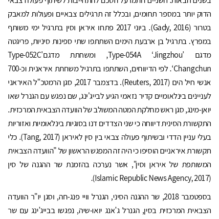
הדוק יותר במספר תחומים, ובכלל זה תרגילים צבאיים ופעולות למאבק
בטרור (Gady, 2016). ביוני 2017 פתחו איראן וסין בתרגיל ימי משותף
במפרץ. בתרגיל בן ארבעת הימים השתתפו שתי ספינות סיניות, פריגטה
מדגם 'Type-054A ‘Jingzhou, ומשחתת מדגם'Type-052C
‘Changchun. לפי הדיווחים, השתתפו בתרגיל משחתת איראנית וכ-700
אנשי חיל הים (Reuters, 2017). בדצמבר 2017, סגן הרמטכ"ל האיראני
לעניינים בינלאומיים קדיר נזאמי הגיע לבייג'ינג, שם נפגש עם הגנרל שאו
יואן-מינג, סגן ראש מחלקת המטה המשולב של הוועדה הצבאית המרכזית.
התקשורת הסינית דיווחה כי שני הצדדים דנו בסוגיות בינלאומיות ואזוריות
בעלי עניין הדדי ובשיתוף פעולה צבאי בין סין לאיראן (Tang, 2017). כלי
תקשורת איראניים הוסיפו כי היה זה המפגש הראשון של "הוועדה הצבאית
המשותפת של איראן וסין", אשר נערכה בהזמנת שר ההגנה של סין
(Islamic Republic News Agency, 2017).
בספטמבר 2018, שר ההגנה הסיני, הגנרל וויי פנג-חה, וסגן יו"ר הוועדה
הצבאית המרכזית בסין, הגנרל ג'אנג יואו-שיה, נפגשו בבייג'ינג עם שר