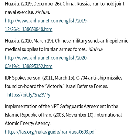
Huaxia. (2019, December 26). China, Russia, Iran to hold joint
naval exercise.
Xinhua
.
http://www.xinhuanet.com/english/2019-
12/26/c_138659848.htm
Huaxia. (2020, March 19). Chinese military sends anti-epidemic
medical supplies to Iranian armed forces.
Xinhua
.
http://www.xinhuanet.com/english/2020-
03/19/c_138895352.htm
IDF Spokesperson. (2011, March 15). C-704 anti-ship missiles
found on-board the “Victoria.” Israel Defense Forces.
https://bit.ly/3nz3V7y
Implementation of the NPT Safeguards Agreement in the
Islamic Republic of Iran. (2003, November 10). International
Atomic Energy Agency.
https://fas.org/nuke/guide/iran/iaea0603.pdf