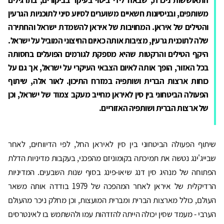
משותפים, ובניסיונות חשאיים משוערים לסיוע סיני לתוכניות הגרעין
והטילים של איראן. המחויבות של איראן להשמדת ישראל והחתירה
שלה לתוכנית גרעין, מציבות אותה כאיום החיצוני המוביל על ישראל.
היקף הטילים והרקטות שהיא מספקת לגורמים הפועלים בחסותה
בכל האזור, הופך אותה לאיום הצבאי העיקרי על ישראל, אך גם על
כוחות ארצות הברית ושותפיה במזרח התיכון. לאור אלה, שיתוף
הפעולה הביטחוני בין סין לאיראן מחייב מעקב צמוד של ישראל, וכן
של ארצות הברית ושותפיה האזוריים.
שיתוף הפעולה הביטחוני בין סין לאיראן החל, לפי הדיווחים, לאחר
שבייג'ינג נטשה את תמיכתה בקומוניזם מהפכני, בעקבות מדיניות הדלת
הפתוחה של מנהיג סין דנג שיאו-פינג בסוף שנות השבעים. המדיניות
הרדיקלית של איראן לאחר המהפכה של 1979 בודדה אותה משאר
העולם, כולל מארצות הברית ומברית המועצות, וכן מחלק ניכר מהעולם
הערבי - מעמד שסין יכולה הייתה להזדהות עמו ולהשתמש בו לאינטרסים