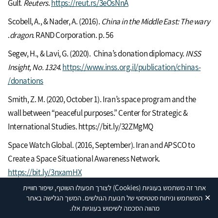
Gulf.
Reuters
.
https://reut.rs/3eOsNnA
Scobell, A., & Nader, A. (2016).
China in the Middle East: The wary
dragon
. RAND Corporation. p. 56.
Segev, H., & Lavi, G. (2020). China’s donation diplomacy.
INSS
Insight, No. 1324
.
https://www.inss.org.il/publication/chinas-
donations/
Smith, Z. M. (2020, October 1). Iran’s space program and the
wall between “peaceful purposes.” Center for Strategic &
International Studies. https://bit.ly/32ZMgMQ
Space Watch Global. (2016, September). Iran and APSCO to
Create a Space Situational Awareness Network.
https://bit.ly/3nxamHX
אתר זה משתמש בעוגיות
(Cookies)
לצורך תפעולו השוטף, שיפור חוויית
State Council. (May 27, 2015).
China’s military strategy
(full
✕
המשתמש וניתוח סטטיסטי של תנועת הגולשים. המשך הגלישה באתר
text). https://bit.ly/336ZNlz
מהווה הסכמה לשימוש בעוגיות אלו.