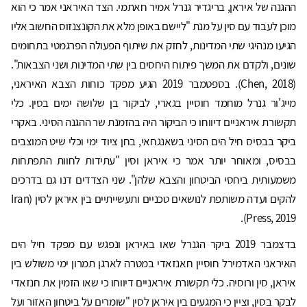
ההגנה של איראן, בריגדיר גנרל אמיר חאתמי. הצד האיראני אמר כי הוא
מוכן לעבוד עם סין על מנת "ליישם באופן מלא את הקונצנזוס החשוב אליו
הגיעו מנהיגי שתי המדינות, לחזק את שיתוף הפעולה הפרגמטי בתחומים
שונים, ולקדם את המשך פיתוח היחסים בין שתי המדינות ושני הצבאות".
(Chen, 2018). בספטמבר 2019 הגיע מפקד כוחות הצבא האיראני,
מייג'ור גנרל מוחמד חוסיין בגארי, לביקור בן שלושה ימים בסין. כלי
תקשורת איראניים דיווחו כי הביקור היה בהזמנת שר ההגנה הסיני. באקרי
ביקר בבסיס חיל הים הסיני בשאנגחאי, בחן ציוד ימי וכלי שיט המוצבים
בבסיס, ומאוחר יותר אמר כי איראן וסין "עתידות לחוות התפתחות
משמעותית ביחסי הביטחון והצבא שלהן". שני הצדדים דנו גם בדרכים
להקים ועדה משותפת לנושאים טכניים ותעשייתיים בין איראן לסין (Iran
Press, 2019).
בדצמבר 2019 ביקר הגנרל שאו באיראן ונפגש עם מפקד חיל הים
האיראני האדמירל חוסיין חאנזאדי במטרה לארגן תמרון ימי משולש בין
איראן, סין ורוסיה. כלי תקשורת איראניים דיווחו כי שאו הזמין את חנזאדי
לבקר בסין, וציין כי המגעים בין איראן לסין "שומרים על ביטחון האזור ועל