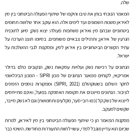
שלה.
המאמר הנוכחי בוחן את טיבו והיקפו של שיתוף הפעולה הביטחוני בין סין
לאיראן משנות השמונים ועד לימים אלה. הוא עוקב אחר שלושה תחומים
ביטחוניים שבהם סין ואיראן משתפות פעולה: יצוא נשק; סיוע לתוכנית
הגרעין של איראן; ותרגילים צבאיים משותפים. בסיומו תוצג הערכה על
עתיד הקשרים הביטחוניים בין איראן לסין, ומסקנות לגבי ההשלכות על
ישראל.
הנתונים על רכישת נשק ועלויות עסקאות נשק, הנקובים כולם בדולר
אמריקאי, לקוחים ממאגר הנתונים של מכון SIPRI - המכון הבינלאומי
לחקר השלום בשטוקהולם (SIPRI, 2021) וממקורות נוספים הזמינים
לציבור. הנתונים מייצגים את תקופות האספקה ​​בפועל, ואינם מתייחסים
לייצוא של נשק קל (כמו רובי סער, מקלעים ותחמושת) וגם לא נשק סייבר,
שקשים למעקב.
מסקנות המאמר הן כי שיתוף הפעולה הביטחוני בין סין לאיראן, למרות
שכיום הוא עדיין מוגבל למדי, עשוי לחוות התעוררות מחודשת. השינוי כבר