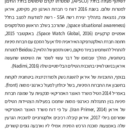
לשיתוף פעולה בחלל (APSCO), שמטרתו לקדם שימושים בחלל החיצון
למטרות שלום. בשנת 2016 דווח כי חברות הארגון סין, פקיסטן, איראן
ופרו, נמצאות בתהליך יצירת רשת SSA - רשת למודעות למצב בחלל
(space situational awareness), שתורכב בשלב הראשון מטלסקופים
אופטיים קרקעיים (Space Watch Global, 2016). באוקטובר 2015,
חתמה חברת האלקטרוניקה האיראנית סלראן על הסכם עם חברות סיניות
להתחיל להשתמש בציוד מיקום, ניווט ותזמון של הלוויין Beidou 2 למטרות
ביטחוניות, מהלך שבסופו של דבר עשוי לשפר את השימוש שתעשה
איראן בניווט לווייני בתוכנית הטילים הבליסטיים שלה (Nadimi, 2016).
בנוסף, התוכניות של איראן להשגת נשק ולמודרניזציה ביטחונית לוקחות
בחשבון את החברות הסיניות, בשל יכולתן לפעול כארגוני מסווה (front).
באפריל 2014 הטיל משרד האוצר האמריקאי סנקציות על שמונה חברות
סיניות בגין התנהלות כארגוני מסווה שתמכו בפעילות הצטיידות הטילים
של איראן (Iran Primer, 2014). על פי דוח משרד האוצר האמריקאי
שפורסם ביולי 2017, איראן קיבלה רכיבים אלקטרוניים לתוכנית הגרעין
שלה באמצעות סוכנת הרכש הסינית אמילי ליו וארבעה גופים קשורים,