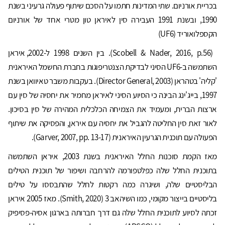
בכריית אורניום. שתי המדינות חתמו על הסכם שיתוף פעולה גרעיני בשנת
1990, ובשנת 1991 העבירה סין לאיראן טון מטרי אחד של אורניום
הקספלואוריד (UF6)
(Scobell & Nader, 2016, p.56). בין השנים 1998 ל-2002, איראן
השתמשה ב-UF6 הסיני לבדיקת הצנטריפוגות בחברת החשמל האיראנית
'קליה' בטהראן (Director General, 2003). בעקבות משבר טאיוואן בשנת
1997, בייג'ינג הבינה כי הסיוע הסיני לאיראן מחמיר את יחסיה של סין עם
ארצות הברית, ומעמיד את הצמיחה הכלכלית המהירה של סין בסיכון.
לאור זאת סין החליטה להגביל את יחסיה עם איראן, והפסיקה את שיתוף
הפעולה עם תוכנית הגרעין האיראנית (Garver, 2007, pp. 13-17).
מאז הקמת סוכנות החלל האיראנית בשנת 2003, איראן השתמשה
בתוכנית החלל שלה כפלטפורמה להרחבה ושיפור של תוכנית הטילים
הבליסטיים שלה, ושיגרה כמה רקטות לחלל שהתבססו על טילים
בליסטיים בייצור מקומי, כמו השיהאב 3 (Smith, 2020). מאז 2005 איראן
זכתה לסיוע לתוכנית החלל שלה גם דרך חברותה בארגון אסיה-פסיפיק