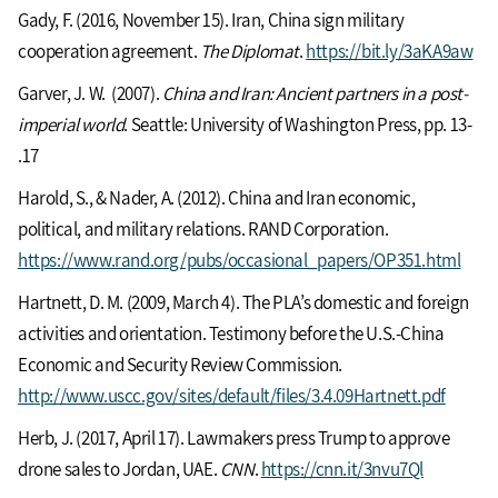
Gady, F. (2016, November 15). Iran, China sign military
cooperation agreement.
The Diplomat
.
https://bit.ly/3aKA9aw
Garver, J. W. (2007).
China and Iran: Ancient partners in a post-
imperial world
. Seattle: University of Washington Press, pp. 13-
17.
Harold, S., & Nader, A. (2012). China and Iran economic,
political, and military relations. RAND Corporation.
https://www.rand.org/pubs/occasional_papers/OP351.html
Hartnett, D. M. (2009, March 4). The PLA’s domestic and foreign
activities and orientation. Testimony before the U.S.-China
Economic and Security Review Commission.
http://www.uscc.gov/sites/default/files/3.4.09Hartnett.pdf
Herb, J. (2017, April 17). Lawmakers press Trump to approve
drone sales to Jordan, UAE.
CNN
.
https://cnn.it/3nvu7Ql