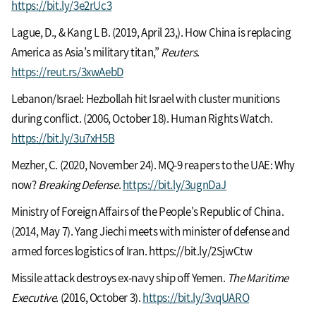
https://bit.ly/3e2rUc3
Lague, D., & Kang L B. (2019, April 23,). How China is replacing
America as Asia’s military titan,”
Reuters
.
https://reut.rs/3xwAebD
Lebanon/Israel: Hezbollah hit Israel with cluster munitions
during conflict. (2006, October 18). Human Rights Watch.
https://bit.ly/3u7xH5B
Mezher, C. (2020, November 24). MQ-9 reapers to the UAE: Why
now?
Breaking Defense
.
https://bit.ly/3ugnDaJ
Ministry of Foreign Affairs of the People's Republic of China.
(2014, May 7). Yang Jiechi meets with minister of defense and
armed forces logistics of Iran. https://bit.ly/2SjwCtw
Missile attack destroys ex-navy ship off Yemen.
The Maritime
Executive
. (2016, October 3).
https://bit.ly/3vqUARO