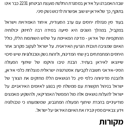
שבה האמברגו על איראן במסגרת החלטת מועצת הביטחון 2231 כבר אינו
בתוקף, כך שלאיראן יש שוב אפשרות לרכוש נשק סיני.
בעוד סין מנהלת יחסים עם ערב הסעודית, איחוד האמירויות וישראל
במקביל, במהלך השנים היא סייעה במידה רבה לחיזוק יכולותיה
ההתקפיות של איראן - מדינה המאיימת על שלוש השותפות הללו, כולל
האיום שמציבה תוכנית הגרעין האיראנית. על ישראל לעקוב מקרוב אחר
היחסים המתפתחים בין שתי המדינות, ולזהות נשק וטכנולוגיות שיש סיכוי
שייוצאו לאיראן בעתיד. הבנת טיבו והיקפו של שיתוף הפעולה
הסיני-איראני חשובה לקביעת אסטרטגיה ישראלית מוצלחת כלפי איראן,
ולהבנת מדיניותה כלפי סין. כל הנושאים הללו מחזקים את הצורך של
ישראל בניהול תקשורת עם ממשלת סין בנוגע לאיומים האיראניים. על
ישראל להעלות נושאים אלה מול הממשל האמריקאי, ולהשקיע מאמצים
מודיעיניים בהכרת שיתוף הפעולה המתגבש, שמשמעותו כי טכנולוגיה
וידע צבאיים מסין יגבירו את האיום האיראני על ישראל.
מקורות