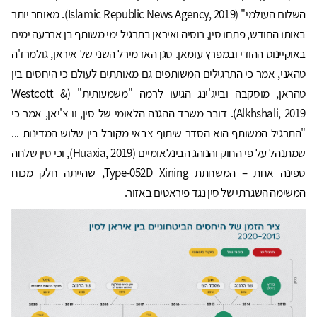
השלום העולמי" (Islamic Republic News Agency, 2019). מאוחר יותר
באותו החודש, פתחו סין, רוסיה ואיראן בתרגיל ימי משותף בן ארבעה ימים
באוקיינוס ההודי ובמפרץ עומאן. סגן האדמירל השני של איראן, גולמרז'ה
טהאני, אמר כי התרגילים המשותפים גם מאותתים לעולם כי היחסים בין
טהראן, מוסקבה ובייג'ינג הגיעו לרמה "משמעותית" (Westcott &
Alkhshali, 2019). דובר משרד ההגנה הלאומי של סין, וו צ'יאן, אמר כי
"התרגיל המשותף הוא הסדר שיתוף צבאי מקובל בין שלוש המדינות ...
שמתנהל על פי החוק והנוהג הבינלאומיים (Huaxia, 2019), וכי סין שלחה
ספינה אחת – המשחתת Type-052D Xining, שהייתה חלק מכוח
המשימה השגרתי של סין נגד פיראטים באזור.