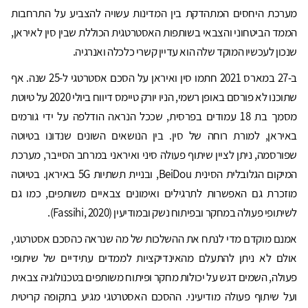
מערכת היחסים המתהדקת בין המדינות עשויה להצביע על התרחבות
הממד הביטחוני והצבאי בשותפות האסטרטגית הכוללת שבין סין לאיראן,
שנכון לעכשיו המוקד שלה הוא עדיין קשרי כלכלה ואנרגיה.
ב-27 במארס 2021 חתמו סין ואיראן על הסכם אסטרטגי ל-25 שנה. אף
שתוכנו לא פורסם באופן רשמי, הניו יורק טיימס דיווח ביולי 2020 על טיוטת
מסמך בת 18 עמודים בפרסית, שככל הנראה הודלפה על ידי גורמים
באיראן, למורת רוחה של סין. בין הנושאים השונים שנדונו בטיוטה
שפורסמה, ניתן לציין שיתוף פעולה סיני ואיראני במרחב הסייבר, מערכת
המיקום הגלובלית הסינית BeiDou, ובניית תשתיות 5G באיראן. בטיוטה
מוזכרת גם האפשרות לתרגילים ואימונים צבאיים משותפים, כמו גם
לשיתופי פעולה במחקר ובפיתוח נשק ובמודיעין (Fassihi, 2020).
אמנם מוקדם מדי לנתח את ההשלכות של מה שנראה כהסכם אסטרטגי,
אולם לא ניתן להתעלם מהאינדיקציות לממדים עתידיים של שיתופי
פעולה, השמים דגש על יכולות מחקר ופיתוח משותפים בטכנולוגיה צבאית
ועל שיתוף פעולה מודיעיני. ההסכם האסטרטגי מגיע בתקופה קריטית