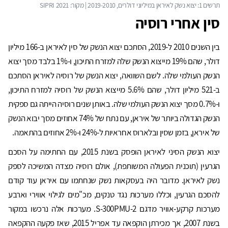
סין אחרי רוסיה
בין השנים 2010 ל-2019, הסתכם יצוא הנשק של סין לאיראן ב-166 מיליון
דולר, שהם 19% מייצוא הנשק שלה למזרח התיכון, ו-1% בלבד מסך יצוא
הנשק העולמי שלה. לשם השוואה, יצוא הנשק של רוסיה לאיראן הסתכם
ב-521 מיליון דולר, שהם 5.6% מייצוא הנשק של רוסיה למזרח התיכון,
ו-0.7% מסך יצוא הנשק העולמי שלה. באותן שנים רוסיה הייתה גם ספקית
הנשק הגדולה ביותר של איראן, עם נתח של 74% אחוזים מסך יבוא הנשק
של איראן, בזמן שסין ובלארוס אחראיות ל-24% ו-2% אחוזים בהתאמה.
יצוא הנשק הסיני לאיראן הופסק בשנת 2015, עם החתימה על הסכם
הגרעין (תוכנית הפעולה המשותפת), אולם רוסיה מצדה המשיכה לספק
נשק לאיראן. מדובר היה בעסקאות נשק שנחתמו עם איראן עוד קודם
להסכם הגרעין, וכללו מערכות נגד טנקים, מכ"מים לגילוי אווירי וארבע
מערכות קרקע-אוויר מדגם S-300PMU-2. מערכות אלה נרכשו במקור
בשנת 2007, אך מכירתן הוקפאה עד אפריל 2015, שאז פקעה ההקפאה