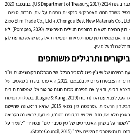
כבר בשנת 2014 (US Department of Treasury, 2017). בנובמבר 2020
הטיל משרד החוץ האמריקאי סנקציות נוספות על שתי חברות סיניות -
Chengdu Best New Materials Co., Ltd. ו- Zibo Elim Trade Co., Ltd
- בגין תמיכה חשאית בתוכנית הטילים האיראנית (Pompeo, 2020). לא
ברור אם ממשלת סין עומדת מאחורי פעילויות אלה, או שהיא מודעת להן
והחליטה להעלים עין.
ביקורים ותרגילים משותפים
עם בחירתו של שי ג'ין-פינג למזכיר הכללי של המפלגה הקומוניסטית ויו"ר
הוועדה הצבאית המרכזית בנובמבר 2012, הוא פתח בשדרוג מאסיבי של
הצבא הסיני, והאיץ את הפיכתו מכוח הגנה טריטוריאלי שמסורתית היה
קרקעי, לצבא עם הקרנת כוח (Lague & Kang, 2019). במסגרת תפיסת
הביטחון הרשמית שפרסמה סין במאי 2015, שהיא הראשונה שתיישם
באופן מלא את חזונו של שי בתקופת כהונתו, מובעת לראשונה הקריאה
"לשמור על ביטחון האינטרסים של סין מעבר לים" ובמיוחד "לשמור על
הזכויות והאינטרסים הימיים שלה" (State Council, 2015).