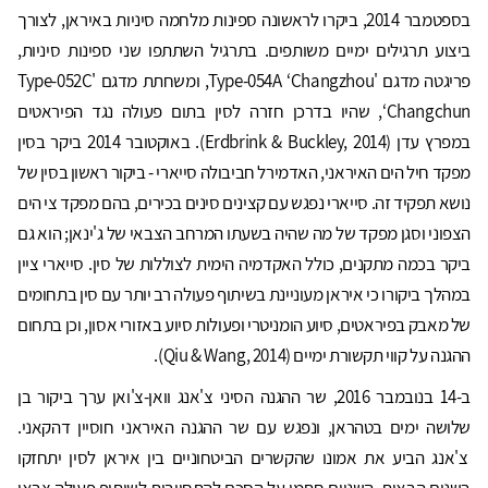
בספטמבר 2014, ביקרו לראשונה ספינות מלחמה סיניות באיראן, לצורך
ביצוע תרגילים ימיים משותפים. בתרגיל השתתפו שני ספינות סיניות,
פריגטה מדגם 'Type-054A ‘Changzhou, ומשחתת מדגם 'Type-052C
‘Changchun, שהיו בדרכן חזרה לסין בתום פעולה נגד הפיראטים
במפרץ עדן (Erdbrink & Buckley, 2014). באוקטובר 2014 ביקר בסין
מפקד חיל הים האיראני, האדמירל חביבולה סייארי - ביקור ראשון בסין של
נושא תפקיד זה. סייארי נפגש עם קצינים סינים בכירים, בהם מפקד צי הים
הצפוני וסגן מפקד של מה שהיה בשעתו המרחב הצבאי של ג'ינאן; הוא גם
ביקר בכמה מתקנים, כולל האקדמיה הימית לצוללות של סין. סייארי ציין
במהלך ביקורו כי איראן מעוניינת בשיתוף פעולה רב יותר עם סין בתחומים
של מאבק בפיראטים, סיוע הומניטרי ופעולות סיוע באזורי אסון, וכן בתחום
ההגנה על קווי תקשורת ימיים (Qiu & Wang, 2014).
ב-14 בנובמבר 2016, שר ההגנה הסיני צ'אנג וואן-צ'ואן ערך ביקור בן
שלושה ימים בטהראן, ונפגש עם שר ההגנה האיראני חוסיין דהקאני.
צ'אנג הביע את אמונו שהקשרים הביטחוניים בין איראן לסין יתחזקו
בשנים הבאות. השניים חתמו על הסכם להתחייבות לשיתוף פעולה צבאי