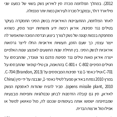
2012). במהלך המלחמה מכרה סין לאיראן נשק בשווי של כמעט שני
מיליארד דולר, ובמקביל מכרה לעיראק כמות יותר מכפולה.
לאחר המלחמה, ההתעניינות האיראנית בנשק הסיני התמקדה בעיקר
בטילים נגד ספינות. איראן רכשה ידע ותשתיות ייצור מסין, כשהיא
מסתפקת בכמות קטנה של נשק לצורך ביצוע הנדסה הפוכה שתאפשר לה
ייצור עצמי, כך שעם הזמן, תעשיות איראניות החלו לייצר גרסאות
איראניות לנשק הסיני. בין תחילת שנות התשעים לאמצע שנות האלפיים
ייצרה איראן מאות טילים נגד ספינות מדגם נור וטונדר, שהתבססו על
הטילים הסיניים C-802 ו-C-801 בהתאמה, וכן טילי קוסאר שהתבססו על
C-701 וטילי נאסר-1 נגד ספינות המבוססים על C-704 (Brandon, 2013).
במרץ 2010 נפתח באיראן מפעל לטילי נאסר-1, שנבנה על ידי סין (China
opens missile plant, 2010). סביר להניח שהודות לאספקת הנשק
לאיראן, סין גם קיבלה הזדמנות לבחון טכנולוגיות ותפיסות מבצעיות
שמבחינתה ישמשו אותה בעימותים שנכונו לה, מול טאיוואן למשל או
אפילו מול ארצות הברית.