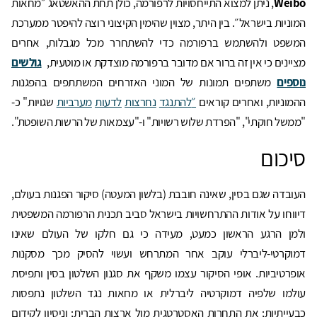
Weibo
, ניתן למצוא התייחסויות לרפורמה, כולן תחת ההאשטאג ״מחאות
המוניות בישראל״. בין היתר, מצוין שהימין הקיצוני רוצה להיפטר ממערכת
המשפט ולהשתמש ברפורמה כדי להשתחרר מכל מגבלות, אחרים
מציינים כי אין זה ברור אם מדובר ברפורמה מוצדקת או מוטעית,
גולשים
נוספים
משתפים תמונות של המוני האזרחים המשתתפים בהפגנות
ההמוניות, ואחרים קוראים
״
להתנגד
נחרצות
לדעות
מערביות
שגויות" כ-
"ממשל חוקתי", "הפרדת שלוש רשויות" ו-"עצמאות של הרשות השופטת".
סיכום
העובדה שגם בסין, שאינה חובבת (בלשון המעטה) סיקור הפגנות בעולם,
דיווחו על אודות ההתרחשויות בישראל סביב תכנית הרפורמה המשפטית
ולמן הרגע הראשון כמעט, מעידה כי גם חלקו של העולם שאינו
דמוקרטי-ליברלי עוקב אחר המתרחש ועשוי להסיק מכך מסקנות
אופרטיביות. אופי הסיקור עצמו משקף את סגנון השלטון בסין ותפיסת
עולמו שלפיה דמוקרטיה ליברלית או מחאות נגד השלטון נתפסות
כבעייתיות; את התחרות האסטרטגית מול ארצות הברית; וניסיון לקידום