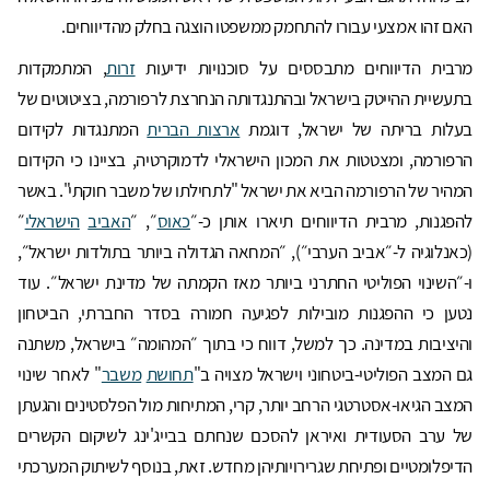
האם זהו אמצעי עבורו להתחמק ממשפטו הוצגה בחלק מהדיווחים.
מרבית הדיווחים מתבססים על סוכנויות ידיעות
זרות
, המתמקדות
בתעשיית ההייטק בישראל ובהתנגדותה הנחרצת לרפורמה, בציטוטים של
בעלות בריתה של ישראל, דוגמת
ארצות הברית
המתנגדות לקידום
הרפורמה, ומצטטות את המכון הישראלי לדמוקרטיה, בציינו כי הקידום
המהיר של הרפורמה הביא את ישראל "לתחילתו של משבר חוקתי". באשר
להפגנות, מרבית הדיווחים תיארו אותן כ-״
כאוס
״, ״
האביב
הישראלי
״
(כאנלוגיה ל-״אביב הערבי״), ״המחאה הגדולה ביותר בתולדות ישראל״,
ו-״השינוי הפוליטי החתרני ביותר מאז הקמתה של מדינת ישראל״. עוד
נטען כי ההפגנות מובילות לפגיעה חמורה בסדר החברתי, הביטחון
והיציבות במדינה. כך למשל, דווח כי בתוך ״המהומה״ בישראל, משתנה
גם המצב הפוליטי-ביטחוני וישראל מצויה ב"
תחושת
משבר
" לאחר שינוי
המצב הגיאו-אסטרטגי הרחב יותר, קרי, המתיחות מול הפלסטינים והגעתן
של ערב הסעודית ואיראן להסכם שנחתם בבייג'ינג לשיקום הקשרים
הדיפלומטיים ופתיחת שגרירויותיהן מחדש. זאת, בנוסף לשיתוק המערכתי