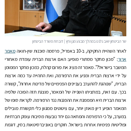
לאחר השהיית החקיקה, ב-10 באפריל, פרסמה סוכנות שין-חואה
מאמר
ארוך
: "מכון מחקר מסתורי מופיע: האם ארצות הברית עומדת מאחורי
המשבר בישראל?". מאמר זה מציג את פורום קהלת, כמכון מחקר הממומן
על ידי ארצות הברית ומניע את הרפורמה, ואת התהייה עד כמה ארצות
הברית, "שנוהגת להתערב בעניינים הפנימיים של מדינות אחרות", קשורה
בכך. עם זאת, במחציתו השנייה של המאמר, מוצגת תזה הפוכה שלפיה
ארצות הברית היא המממנת את ההפגנות נגד הרפורמה. לקראת סופו של
המאמר הופיע דיון מאוזן יותר, עם ציטוטים ממגוון כלי תקשורת מובילים
במערב, על כי הרפורמה והמחאה גם יחד נובעות מסיבות עומק חברתיות
ופוליטיות פנימיות אחרות בישראל. חוקרים באוניברסיטאות בסין, דוגמת