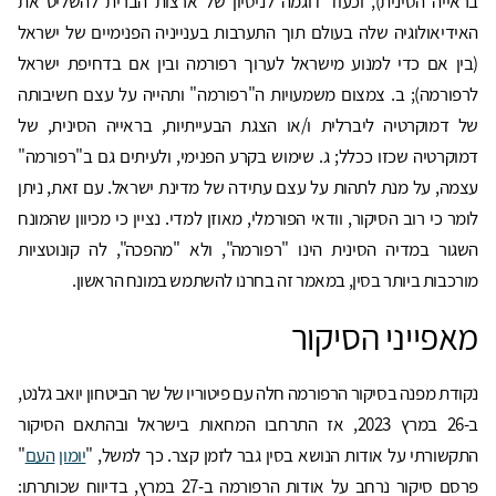
בראייה הסינית), וכעוד דוגמה לניסיון של ארצות הברית להשליט את
האידיאולוגיה שלה בעולם תוך התערבות בענייניה הפנימיים של ישראל
(בין אם כדי למנוע מישראל לערוך רפורמה ובין אם בדחיפת ישראל
לרפורמה); ב. צמצום משמעויות ה"רפורמה" ותהייה על עצם חשיבותה
של דמוקרטיה ליברלית ו/או הצגת הבעייתיות, בראייה הסינית, של
דמוקרטיה שכזו ככלל; ג. שימוש בקרע הפנימי, ולעיתים גם ב"רפורמה"
עצמה, על מנת לתהות על עצם עתידה של מדינת ישראל. עם זאת, ניתן
לומר כי רוב הסיקור, וודאי הפורמלי, מאוזן למדי. נציין כי מכיוון שהמונח
השגור במדיה הסינית הינו "רפורמה", ולא "מהפכה", לה קונוטציות
מורכבות ביותר בסין, במאמר זה בחרנו להשתמש במונח הראשון.
מאפייני הסיקור
נקודת מפנה בסיקור הרפורמה חלה עם פיטוריו של שר הביטחון יואב גלנט,
ב-26 במרץ 2023, אז התרחבו המחאות בישראל ובהתאם הסיקור
התקשורתי על אודות הנושא בסין גבר לזמן קצר. כך למשל, "
יומון
העם
"
פרסם סיקור נרחב על אודות הרפורמה ב-27 במרץ, בדיווח שכותרתו: