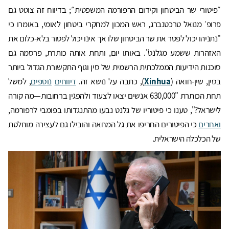
״פיטורי שר הביטחון וקידום הרפורמה המשפטית״; בדיווח זה צוטט גם
פרופ׳ מנואל טרכטנברג, ראש המכון למחקרי ביטחון לאומי, באומרו כי
"נתניהו יכול לפטר את שר הביטחון שלו אך אינו יכול לפטור בלא-כלום את
האזהרות ששמע מגלנט". באותו יום, ותחת אותה כותרת, פרסמה גם
סוכנות הידיעות הממלכתית הרשמית של סין וגוף התקשורת הגדול ביותר
בסין, שין-חואה (
Xinhua
), כתבה על נושא זה.
דיווחים
נוספים
, למשל
תחת הכותרת "630,000 אנשים יצאו לצעוד ולהפגין ברחובות—מה קורה
לישראל?", טענו כי פיטוריו של גלנט נבעו מהתנגדותו בפומבי לרפורמה,
ואחרים
כי הפיטורים החריפו את גל המחאה והובילו גם לעצירה מוחלטת
של הכלכלה הישראלית.