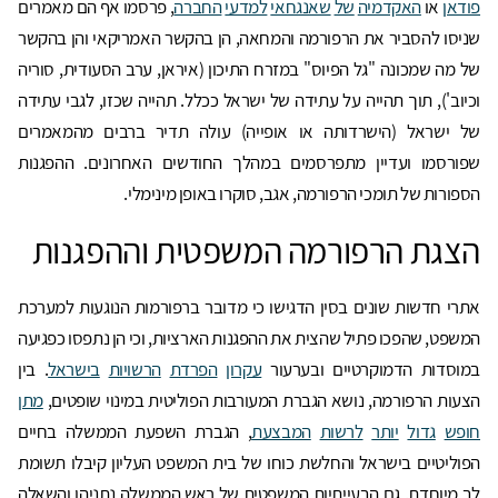
פודאן
או
האקדמיה
של
שאנגחאי
למדעי
החברה
, פרסמו אף הם מאמרים
שניסו להסביר את הרפורמה והמחאה, הן בהקשר האמריקאי והן בהקשר
של מה שמכונה "גל הפיוס" במזרח התיכון (איראן, ערב הסעודית, סוריה
וכיוב'), תוך תהייה על עתידה של ישראל ככלל. תהייה שכזו, לגבי עתידה
של ישראל (הישרדותה או אופייה) עולה תדיר ברבים מהמאמרים
שפורסמו ועדיין מתפרסמים במהלך החודשים האחרונים. ההפגנות
הספורות של תומכי הרפורמה, אגב, סוקרו באופן מינימלי.
הצגת הרפורמה המשפטית וההפגנות
אתרי חדשות שונים בסין הדגישו כי מדובר ברפורמות הנוגעות למערכת
המשפט, שהפכו פתיל שהצית את ההפגנות הארציות, וכי הן נתפסו כפגיעה
במוסדות הדמוקרטיים ובערעור
עקרון
הפרדת
הרשויות
בישראל
. בין
הצעות הרפורמה, נושא הגברת המעורבות הפוליטית במינוי שופטים,
מתן
חופש
גדול
יותר
לרשות
המבצעת
, הגברת השפעת הממשלה בחיים
הפוליטיים בישראל והחלשת כוחו של בית המשפט העליון קיבלו תשומת
לב מיוחדת. גם הבעייתיות המשפטית של ראש הממשלה נתניהו והשאלה