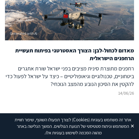
Generated with AI
מאדום לכחול-לבן: הצורך האסטרטגי בפיתוח תעשיית
הרחפנים הישראלית
רחפנים מתוצרת סינית מציבים בפני ישראל שורת אתגרים
ביטחוניים, טכנולוגיים וגיאופוליטיים – כיצד על ישראל לפעול כדי
להקטין את הסיכון הנובע מהמצב הנוכחי?
14/06/26
אתר זה משתמש בעוגיות
(Cookies)
לצורך תפעולו השוטף, שיפור חוויית
✕
המשתמש וניתוח סטטיסטי של תנועת הגולשים. המשך הגלישה באתר
מהווה הסכמה לשימוש בעוגיות אלו.