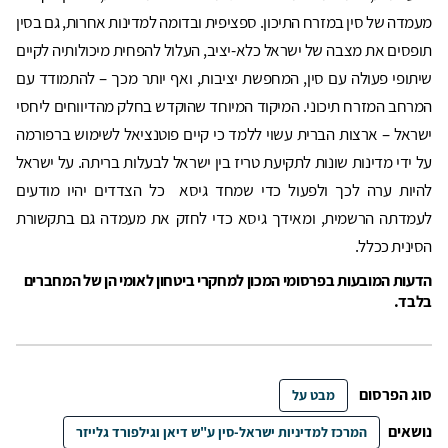
מעמדה של סין במזרח התיכון. ספציפית ובדומה למדינות אחרות, גם בסין
תופסים את מצבה של ישראל כלא-יציב, העלול להפחית מיכולותיה לקיים
שיתופי פעולה עם סין, המחפשת יציבות, ואף יותר מכך – להתמודד עם
המרחב המזרח תיכוני. המיקוד המיוחד שהוקדש בחלק מהדיווחים ליחסי
ישראל – ארצות הברית עשוי ללמד כי קיים פוטנציאל לשימוש ברפורמה
על ידי מדינות שונות לתקיעת טריז בין ישראל לבעלות בריתה. על ישראל
להיות ערה לכך ולפעול כדי שמחד גיסא כל הצדדים יהיו מודעים
לעמדתה הרשמית, ומאידך גיסא כדי לחזק את מעמדה גם בתקשורת
הסינית ככלל.
הדעות המובעות בפרסומי המכון למחקרי ביטחון לאומי הן של המחברים
בלבד.
סוג הפרסום
מבט על
נושאים
המרכז למדיניות ישראל-סין ע"ש דיאן וגילפורד גלייזר