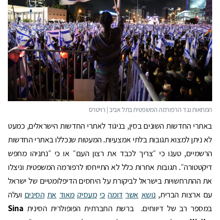
באתרי החדשות השונים בסין, בניגוד לאתרי החדשות הישראלים, כמעט
לא ניתן למצוא תגובות בלתי אמצעיות. המעטות שנכללו באתרי החדשות
הרשמיים, טענו כי ״צריך לכבד את רצון העם״ או כי ״נתניהו מחפש
דיקטטורה״. תגובות אחרות כלל לא התייחסו לרפורמה המשפטית וניצלו
את ההתרחשויות בישראל לביקורת על היחסים הדיפלומטיים של ישראל
עם ארצות הברית,
נושא
אשר
דומה
כי
מעסיק
מאוד
את
הסינים
ועלה
במספר רב של דיווחים. ברשת החברתית הפופולרית הסינית
Sina