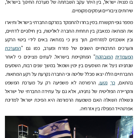
בו מצויה ישראל, בין היתר עקב השבתתה של מערכת החינוך בישראל,
שירותים ציבוריים ועסקים מקומיים.
מספר גופי תקשורת בסין בחרו להתמקד במרקם החברתי בישראל ותיארו
את המחאה כמאבק בין תחתית החברה לאליטות, בין חילוניים לדתיים,
ובין אשכנזים למזרחים, תוך ציון כי במחאה באים לידי ביטוי הרקע
והערכים התרבותיים השונים של מזרח ומערב, כמו גם "
המערכת
המעמדית
המובהקת
" המתקיימת בישראל. לעתים מציינים כי לאחר
שנתניהו ניצל את השסעים בין ימין ושמאל במשך שנים רבות, השסעים
החברתיים הללו יצאו מכלל שליטה וכי החברה נקרעת על רקע המחאות.
בהתאם,
כך
נטען
, הרפורמה לא משפיעה רק על מערכת המשפט
והקריירה הפוליטית של נתניהו, אלא גם על עתידה החברתי של ישראל
ונשאלת השאלה האם משמעות הרפורמה היא הפיכת ישראל למדינת
אפרטהייד המפלה בין אזרחיה.