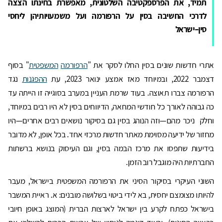
תמיד, את הפרספקטיבה השלטונית, מאפשרת בחינתו הצצה
לדרכי החשיבה בסין על הרפורמה ועל משמעויותיהן ליחסי
סין–ישראל
אתרי חדשות שונים בסין החלו לסקר את "
הרפורמה
המשפטית
" בסוף
דצמבר 2022, ובמיוחד מאז אמצע ינואר 2023, עת
ההפגנות
נגד
הרפורמה צברו תאוצה. בעוד שרמת העניין במערב בסוגייה זו הייתה עד
כה גבוהה לאורך כל חודשי המחאה, הדיווחים בסין לא היו רבים במיוחד,
וחלק ניכר מהם—וזה הנוהג בסין גם בסיקור נושאים רבים אחרים—היו
מחזור של ידיעה מסוימת מאתר חדשות מרכזי אחד. בכל אופן, לא מדובר
בידיעות שתפסו את מרכז הבמה בסין, וגם העיסוק בנושא ברשתות
החברתיות היה מוגבל רוב הזמן.
השוני העיקרי בסיקור הסיני את הרפורמה המשפטית בישראל, מעבר
להיותו מצומצם יחסית, בא לידי ביטוי בשלושה מובנים: א. ראיית המשבר
בישראל כפתח לקרע בין ישראל לארצות הברית (המוצג באופן חיובי