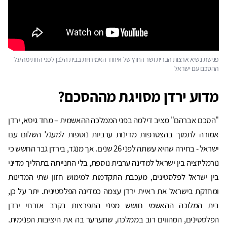
פגישת נשיא ארצות הברית ושר החוץ של איחוד האמירויות בבית הלבן לפני החתימה על
ההסכם עם ישראל
מדוע ירדן מסויגת מההסכם?
"הסכם אברהם" מציב דילמה בפני הממלכה ההאשמית – מחד גיסא, ירדן
אמורה לתמוך בהצטרפות מדינות ערביות נוספות למעגל השלום עם
ישראל - בחירה שהיא עשתה לפני 26 שנים. אך מנגד, בירדן גבר החשש כי
נורמליזציה בין ישראל למדינה ערבית נוספת, בלי התנייתה בתהליך מדיני
בין ישראל לפלסטינים, מעכבת התקדמות למימוש חזון שתי המדינות
ומחזקת בישראל את ראיית ירדן עצמה כמדינה הפלסטינית. יתר על כן,
בית המלוכה ההאשמי חושש מפני התפרצות בקרב אזרחי ירדן
הפלסטינים, המהווים רוב בממלכה, שתערער בה את היציבות הפנימית.