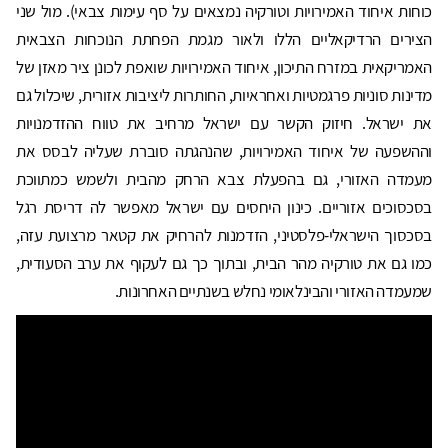
כוחות איחוד האמירויות וטורקיה נמצאים על סף עימות צבאי). מול שני
הצירים הרדיקאליים הללו ולאור מגמת הפחתת הנוכחות הצבאית
האמריקאית במזרח התיכון, איחוד האמירויות שואפת לכונן ציר מאזן של
מדינות סוניות פרגמטיות ואחראיות, החותרות ליציבות אזורית, שיכלול גם
את ישראל. חיזוק הקשר עם ישראל מרחיב את טווח ההזדמנויות
וההשפעה של איחוד האמירויות, שהנהגתה סוברת שעליה לבסס את
מעמדה האזורי, גם בהפעלת צבא הרחק מהבית ולשמש כמתווכת
בסכסוכים אזוריים. כינון היחסים עם ישראל מאפשר לה דריסת רגל
בסכסוך הישראלי-פלסטיני, הזדמנות להרחיק את קטאר מרצועת עזה,
כמו גם את טורקיה מהר הבית, ובתוך כך גם לעקוף את ערב הסעודית,
שמעמדה האזורי והבינלאומי נחלש בשנתיים האחרונות.