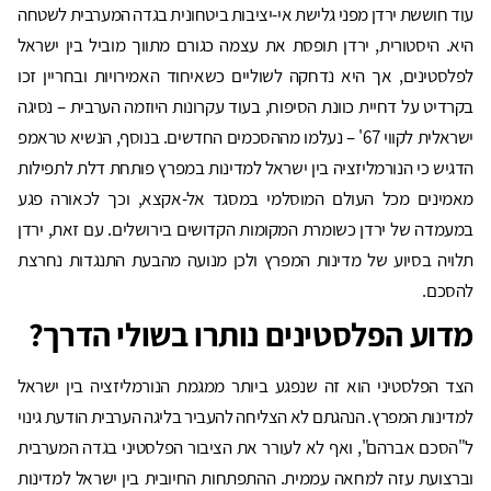
עוד חוששת ירדן מפני גלישת אי-יציבות ביטחונית בגדה המערבית לשטחה
היא. היסטורית, ירדן תופסת את עצמה כגורם מתווך מוביל בין ישראל
לפלסטינים, אך היא נדחקה לשוליים כשאיחוד האמירויות ובחריין זכו
בקרדיט על דחיית כוונת הסיפוח, בעוד עקרונות היוזמה הערבית – נסיגה
ישראלית לקווי 67' – נעלמו מההסכמים החדשים. בנוסף, הנשיא טראמפ
הדגיש כי הנורמליזציה בין ישראל למדינות במפרץ פותחת דלת לתפילות
מאמינים מכל העולם המוסלמי במסגד אל-אקצא, וכך לכאורה פגע
במעמדה של ירדן כשומרת המקומות הקדושים בירושלים. עם זאת, ירדן
תלויה בסיוע של מדינות המפרץ ולכן מנועה מהבעת התנגדות נחרצת
להסכם.
מדוע הפלסטינים נותרו בשולי הדרך?
הצד הפלסטיני הוא זה שנפגע ביותר ממגמת הנורמליזציה בין ישראל
למדינות המפרץ. הנהגתם לא הצליחה להעביר בליגה הערבית הודעת גינוי
ל"הסכם אברהם", ואף לא לעורר את הציבור הפלסטיני בגדה המערבית
וברצועת עזה למחאה עממית. ההתפתחות החיובית בין ישראל למדינות