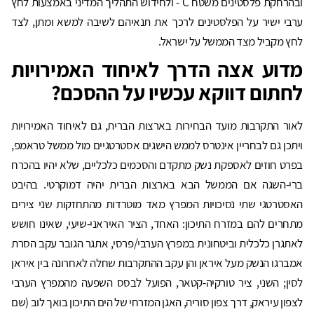
ובהרחקת פלסטינים משטח C - ולחידוש התהליך המדיני באמצעות לחץ
ערבי ישיר על הפלסטינים לרכך את תנאיהם לשיבה למשא ומתן, לצד
לחץ מקביל מצד הממשל על ישראל.
מדוע אצה הדרך לאיחוד האמירויות
לחתום דווקא עכשיו על ההסכם?
לאור התקרבות מועד הבחירות בארצות הברית, גם לאיחוד האמירויות
ויתכן גם לבחריין אינטרס לממש הישגים אסטרטגיים מול ממשל טראמפ,
בפרט חוזים לאספקת נשק מתקדם והסכמים כלכליים, שלא יהיו בהכרח
ברי-השגה אם הממשל הבא בארצות הברית יהיה דמוקרטי. בהיבט
האסטרטגי שתי נסיכויות המפרץ מאד מוטרדות מהתחזקות שני צירים
מתחרים להם במזרח התיכון: האחד, הציר האיראני-שיעי, שאינו חושש
לאתגרן כלכלית וביטחונית במפרץ הערבי/פרסי, אתגר הגובר עקב הסרת
אמברגו הנשק מעל איראן והן עקב ההתקרבות שחלה לאחרונה בין איראן
לסין; השני, ציר טורקיה-קטאר, הפועל לבסס השפעה מהמפרץ הערבי
לצפון עיראק, דרך צפון סוריה, האגן המזרחי של הים התיכון בואך לוב (שם