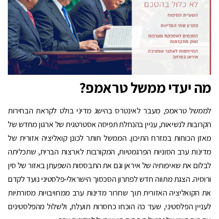
מה יעדי ממשל טראמפ?
לממשל טראמפ, מעבר לאינטרס בהישג מדיני בולט לקראת הבחירות
הקרובות לנשיאות, עניין בהנחלת תפיסה אסטרטגית של ארגון מחדש של
מאזן הכוחות במזרח התיכון. הממשל חותר לכונן קואליציה אזורית של
מדינות ערב הסוניות הפרגמטיות, המקורבות לארצות הברית, שתכליתה
לבלום את שאיפותיה של איראן וגם את התבססות השפעתן באזור של סין
ורוסיה. הצגת מתווה חדש לפתרון הסכסוך הישראלי-פלסטיני נועד לקדם
את הקואליציה האזורית תוך שחרור מדינות ערב ממחויבויות מסורתיות
לעניין הפלסטיני, שעד כה הוכחו כחסרות תועלת, ולשלול מהפלסטינים