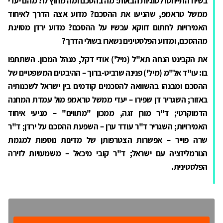
בשיח התייחסו לסוגיות הבאות: מה בהסכם ומה מחוץ לו? מהם יעדי
ממשל טראמפ, שהניעו את ההסכם? מדוע אצה הדרך לאיחוד
האמירויות לחתום דווקא עכשיו על ההסכם? מדוע ירדן מסויגת
מההסכם, ומדוע הפלסטינים נשארו בשולי הדרך?
את הקבינט הנחה תא"ל (מיל') אודי דקל, מנהל המכון. השתתפו
בו: עו"ד אל"מ (מיל') פנינה שרביט-ברוך – ההיבטים המשפטיים של
ההסכם ומבנהו בהשוואה להסכמים קודמים בין ישראל לשכנותיה
באזור; השגריר דן שפירו – יעדי ממשל טראמפ מול עמדת המחנה
הדמוקרטי; ד"ר מורן זגה, ממכון "מתווים" – מניעי איחוד
האמירויות; השגריר ד"ר עודד ערן – השפעת ההסכם על ירדן; ד"ר
שרה פוייר – אפשרות הצטרפותן של מדינות נוספות למגמת
הנורמליזציה עם ישראל; ד"ר קובי מיכאל – משמעויות לזירה
הפלסטינית.