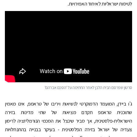
לטיסות ישראליות לאיחוד האמירויות.
סרטון שפרסם הבית הלבן לאחר החתימה על 'הסכם אברהם'
ג'ו ביידן, המועמד הדמוקרטי לנשיאות ויריבו של טראמפ, אינו מאמין
שתוכנית טראמפ תקדם מציאות של שתי מדינות בזירה
הישראלית-פלסטינית, אך סביר שינצל את הסכמי הנורמליזציה לריסון
צעדיה של ישראל בזירה הפלסטינית - בעיקר בבנייה בהתנחלויות