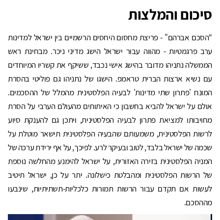
סיכום והמלצות
“הסכם אברהם" - פריצת מחסום היחסים הרשמיים בין ישראל למדינות
ערב פרגמטיות - מהווה עבור ישראל הישג מדיני ניכר. מבחינת ראש
הממשלה נתניהו מדובר בהישג אישי נכבד, ששיקף את קשריו המיוחדים
עם נשיא ארצות הברית טראמפ. הישגו של נתניהו גם פוליטי בהסרת
המונח 'פתרון שתי מדינות' לבעיה הפלסטינית מהמלל של ההסכמים.
אולם על ישראל להביא בחשבון כי האיתותים מהעולם הערבי על הסרת
מחויבותו למציאת פתרון לבעיה הפלסטינית, ויתכן גם להענקת סיוע
לרשות הפלסטינית, משמעותם שהבעיה הפלסטינית תישאר מוטלת על
שכמה של ישראל בלבד, לטוב ובעיקר לרע. לפיכך, על אף ירידת ערכה של
המניה הפלסטינית בזירה האזורית, על ישראל להימנע מהחלשה נוספת
של הרשות הפלסטינית ומהבלטת כישלונה. יתר על כן, ישראל תיטיב
לעשות אם תקדם עבור הרשות תמורות כלכליות-תשתיתיות, שינבעו
מההסכם.