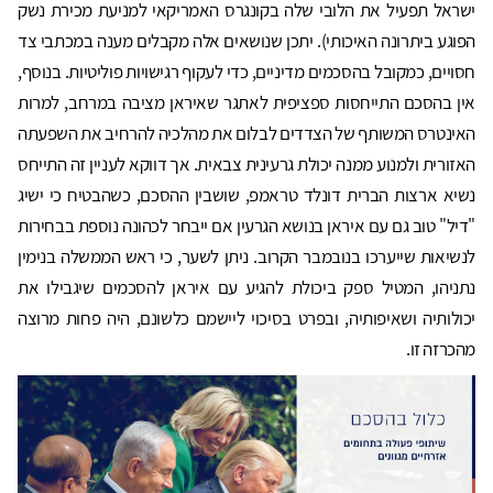
ישראל תפעיל את הלובי שלה בקונגרס האמריקאי למניעת מכירת נשק
הפוגע ביתרונה האיכותי). יתכן שנושאים אלה מקבלים מענה במכתבי צד
חסויים, כמקובל בהסכמים מדיניים, כדי לעקוף רגישויות פוליטיות. בנוסף,
אין בהסכם התייחסות ספציפית לאתגר שאיראן מציבה במרחב, למרות
האינטרס המשותף של הצדדים לבלום את מהלכיה להרחיב את השפעתה
האזורית ולמנוע ממנה יכולת גרעינית צבאית. אך דווקא לעניין זה התייחס
נשיא ארצות הברית דונלד טראמפ, שושבין ההסכם, כשהבטיח כי ישיג
"דיל" טוב גם עם איראן בנושא הגרעין אם ייבחר לכהונה נוספת בבחירות
לנשיאות שייערכו בנובמבר הקרוב. ניתן לשער, כי ראש הממשלה בנימין
נתניהו, המטיל ספק ביכולת להגיע עם איראן להסכמים שיגבילו את
יכולותיה ושאיפותיה, ובפרט בסיכוי ליישמם כלשונם, היה פחות מרוצה
מהכרזה זו.