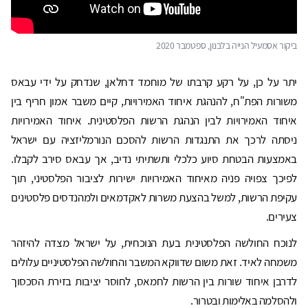
ביקור אסמעיל הנייה בלבנון, ספטמבר 2020
יתר על כן, על רקע קרבתו של מוחמד דחלאן, שנדחק על ידי עבאס
משורות הפת"ח, להנהגת איחוד האמירויות, קיים משבר אמון חריף בין
איחוד האמירויות לבין הנהגת הרשות הפלסטינית. איחוד האמירויות
ניסתה לרכך את התנגדות הרשות להסכם הנורמליזציה עם ישראל
באמצעות הבטחת סיוע כלכלי ותשתיתי נדיב, אך עבאס סירב לקבלו.
לפיכך צפויה פניה מאיחוד האמירויות ישירות לציבור הפלסטיני, תוך
עקיפת הרשות, למשל בהצעת משרות לאקדמאים ולמהנדסים פלסטינים
צעירים.
לנוכח החולשה הפלסטינית בעת הנוכחית, על ישראל מצדה להיזהר
משמחה לאיד. זאת משום שדווקא המשבר והחולשה הפלסטיניים עלולים
לדרבן איחוד שורות בין הרשות לחמאס, לחוסר יציבות בזירת הסכסוך
ולהסלמה באלימות ובטרור.