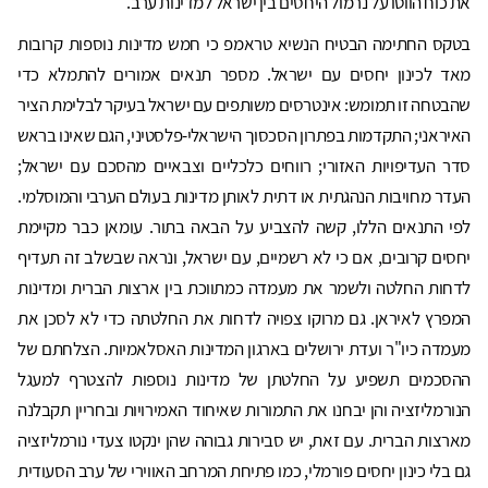
את כוח הווטו על נרמול היחסים בין ישראל למדינות ערב.
בטקס החתימה הבטיח הנשיא טראמפ כי חמש מדינות נוספות קרובות
מאד לכינון יחסים עם ישראל. מספר תנאים אמורים להתמלא כדי
שהבטחה זו תמומש: אינטרסים משותפים עם ישראל בעיקר לבלימת הציר
האיראני; התקדמות בפתרון הסכסוך הישראלי-פלסטיני, הגם שאינו בראש
סדר העדיפויות האזורי; רווחים כלכליים וצבאיים מהסכם עם ישראל;
העדר מחויבות הנהגתית או דתית לאותן מדינות בעולם הערבי והמוסלמי.
לפי התנאים הללו, קשה להצביע על הבאה בתור. עומאן כבר מקיימת
יחסים קרובים, אם כי לא רשמיים, עם ישראל, ונראה שבשלב זה תעדיף
לדחות החלטה ולשמר את מעמדה כמתווכת בין ארצות הברית ומדינות
המפרץ לאיראן. גם מרוקו צפויה לדחות את החלטתה כדי לא לסכן את
מעמדה כיו"ר ועדת ירושלים בארגון המדינות האסלאמיות. הצלחתם של
ההסכמים תשפיע על החלטתן של מדינות נוספות להצטרף למעגל
הנורמליזציה והן יבחנו את התמורות שאיחוד האמירויות ובחריין תקבלנה
מארצות הברית. עם זאת, יש סבירות גבוהה שהן ינקטו צעדי נורמליזציה
גם בלי כינון יחסים פורמלי, כמו פתיחת המרחב האווירי של ערב הסעודית