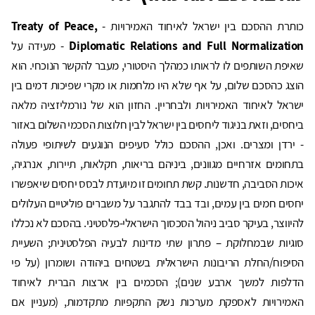
כותרת ההסכם בין ישראל לאיחוד האמירויות -
Treaty of Peace,
Diplomatic Relations and Full Normalization
- מעידה על
שאיפת השותפים לו לראותו כמהלך היסטורי, מעבר להקשר הנוכחי. הוא
הוצג כהסכם שלום, על אף שלא היו מלחמות או מקרי שפיכות דמים בין
ישראל לאיחוד האמירויות ולבחריין. החזון הוא של נורמליזציה מלאה
ביחסים, וזאת בניגוד ליחסים בין ישראל לבין חלוצות הסכמי השלום באזור
- ירדן ומצרים. ואכן, ההסכם כולל סעיפים הנוגעים לשיתופי פעולה
בתחומים אזרחיים מגוונים, ביניהם בריאות, חקלאות, תיירות, אנרגיה,
איכות הסביבה, חדשנות. קשת תחומים זו מיועדת לבסס יחסים שיאפשרו
יחסים חמים בין עמים, ובד בבד להתגבר על משברים פוליטיים העלולים
להיווצר, בעיקר סביב ניהול הסכסוך הישראלי-פלסטיני. בהסכם לא נכללו
סוגיות שבמחלוקת – פתרון שתי מדינות לבעיה הפלסטינית; השעיית
הסיפוח/החלת הריבונות הישראלית בשטחים ביהודה ושומרון (על פי
הדלפות למשך ארבע שנים); הסכמים בין ארצות הברית לאיחוד
האמירויות לאספקת מערכות נשק התקפיות מתקדמות, (מעניין אם