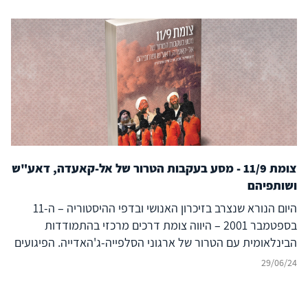
צומת 11/9 - מסע בעקבות הטרור של אל-קאעדה, דאע"ש
ושותפיהם
היום הנורא שנצרב בזיכרון האנושי ובדפי ההיסטוריה – ה-11
בספטמבר 2001 – היווה צומת דרכים מרכזי בהתמודדות
הבינלאומית עם הטרור של ארגוני הסלפייה-ג'האדייה. הפיגועים
המחרידים וחסרי התקדים בניו יורק ובוושינגטון הפכו את
29/06/24
"הג'האד העולמי" מתופעה שולית בזירה הבינלאומית לאיום
הטרור העיקרי מאז ועד היום. מתקפת הטרור ההיא שינתה את