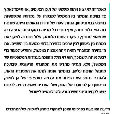
מאמר זה לא יציע ניתוח משפטי של תוכן הנאומים, או יתיימר לאמץ
צד בוויכוח הנמשך בין הממשל למבקריו על עמדותיו המשפטיות
בנושאי צבא וביטחון. הנחת היסוד של סדרת הנאומים הייתה שוויכוח
כזה הוא בלתי-נמנע, ואף חיוני בכל מדינה דמוקרטית. הבעיה היא
שכשהוא מחריף, בעיקר בעתות מלחמה, עלול ויכוח זה לשקף את
המתח בין ביטחון לבין ערכים כבחירה בלתי-נמנעת בין השניים. את
ה"בחירה הכוזבת" הזאת זיהה אובמה כמכשול, והחליט לפעול כדי
לבטל אותה. לשם כך, הוא לא חולל מהפכה בעמדות המשפטיות של
הממשל, אלא הגדיר מחדש את המסגרת הרעיונית שבתוכה
מתנהל הוויכוח עליהן. בהמשך אנסה לנתח את המסגרת הזאת,
ולהסביר מדוע היא הוכיחה את עצמה כאמצעי יעיל הן לחיזוק
הביטחון והן לחיזוקם של החוק ושל הערכים שהוא מייצג. לסיכום
יוצעו לקחים וכיווני חשיבה ופעולה רלוונטיים לישראל
הדעות המובעות בפרסומי המכון למחקרי ביטחון לאומי הן של המחברים