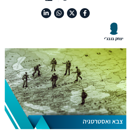
יצחק בנבג'י