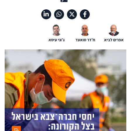
אפרים לביא
ח'דר סואעד
ג'וני עיסא