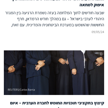
איפוק למחאה
שבעה חודשים לתוך המלחמה בעזה נשמרת הרגיעה בין המגזר
היהודי לערבי בישראל – גם במהלך חודש הרמדאן, חרף
החששות שהושמעו במערכת הביטחונית והמדינית. עם זאת,
במציאות הקשה של המלחמה הנמשכת, צפות ועולות סכנות
09/05/24
העלולות לפגוע ביציבות היחסים הרגישים. מהן אותן הסכנות,
וכיצד יש להתמודד עמן?
REUTERS/Carlos Barria
קיצוץ בתקציבי תוכניות החומש לחברה הערבית – איום