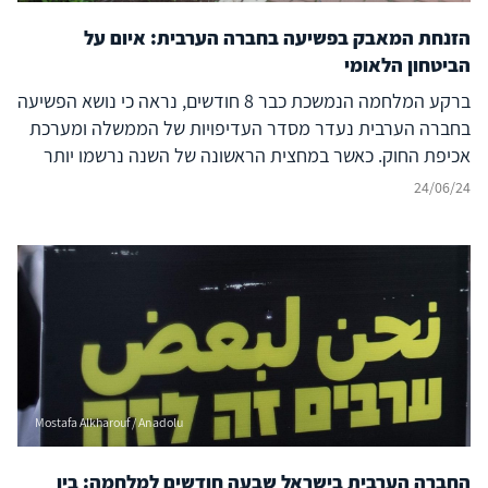
הזנחת המאבק בפשיעה בחברה הערבית: איום על
הביטחון הלאומי
ברקע המלחמה הנמשכת כבר 8 חודשים, נראה כי נושא הפשיעה
בחברה הערבית נעדר מסדר העדיפויות של הממשלה ומערכת
אכיפת החוק. כאשר במחצית הראשונה של השנה נרשמו יותר
ממאה נרצחים במגזר הערבי, המשך הזנחת ההתמודדות עם
24/06/24
האלימות הגואה טומנת בחובה השלכות מסוכנות לביטחון
הלאומי של ישראל
Mostafa Alkharouf / Anadolu
החברה הערבית בישראל שבעה חודשים למלחמה: בין