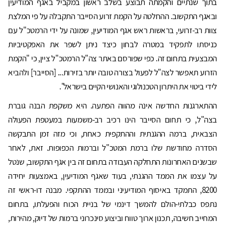
בתוך שנתיים והקמתה תבוצע בשלב ראשון במקביל באגף המודיעין
ובאגף התקשוב. ההחלטה על הקמת זרוע הסייבר התקבלה על פי המלצת
צוות רב-זרועי, בראשות ראש אגף המודיעין, שמונה על ידי הרמטכ"ל עם
כניסתו לתפקיד במטרה לבחון כיצד ניתן לשפר את האפקטיביות
המבצעית בתחום זה. כפי שפורסם באתר צה"ל הרמטכ"ל ציין, כי "הקמת
הזרוע תאפשר לצה"ל לפעול בצורה טובה יותר בזירות... [הסייבר] ולהביא
לידי ביטוי את היתרון הטכנולוגי והאנושי הקיים בישראל".
ההתארגנות החדשה אינה מהווה הפתעה. היא משקפת הבנה גוברת
בצה"ל, כי תחום הסייבר הינו רכיב רב-משמעות במעטפת הפעולה
הצבאית, ברמה ההגנתית וההתקפית כאחת, וכי מזה זמן התבקשה
הסדרה מחודשת שלו ברמת המטכ"ל וברמות הכפופות. זאת, לאחר
שבשנים האחרונות התחלקה העבודה בתחום זה בין אגף התקשוב, שנטל
על עצמו את הממד ההגנתי, בעוד שאגף המודיעין, באמצעות יחידה
8200, התמקד באיסוף המודיעיני ובממד ההתקפי. מבנה דו-ראשי זה
נתפס כבלתי-הולם להמשך דינמי של בניית הכוח והפעלתו, בתחום
המחייב חשיבה, תכנון ארוך טווח וביצוע סינכרוני ברמות של דיוק, מהירות,