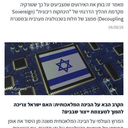
מאמר זה בוחן את האירועים שמצביעים על כך שטורקיה
מקדמת תהליך הדרגתי של "הינתקות ריבונית" (Sovereign
Decoupling) ממצב של תלות בטכנולוגיה מערבית ובמסגרת
ברית נאט"ו לעבר בניית יכולת סייבר עצמאית ולמעצמת סייבר
06/08/26
אזורית עצמאית, המסוגלת לבודד את המרחב הדיגיטלי שלה
מהשפעה זרה ובו בזמן להקרין עוצמה דיגיטלית אסימטרית אל
מעבר לגבולותיה. להשלכות על הביטחון האזורי – בפרט עבור
ישראל, יוון, קפריסין ויכולת הפעולה המשותפת
(Interoperability) של נאט"ו – נודעת משמעות רבה, המחייבת
בחינה אסטרטגית קפדנית.
Shutterstock
הקרב הבא על הבינה המלאכותית: האם ישראל צריכה
להפוך למעצמת ייצור שבבים?
המרוץ העולמי על הבינה המלאכותית משנה מן היסוד את אופן