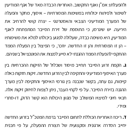
ולהפעלתו: אמ"ן ואגף התקשוב. האחריות הכבדה מאד של אגף המודיעין
לשימור ולפיתוח יכולותיו במשימות המסורתיות – איסוף, מחקר והפעלה
של המערך המודיעיני הצבאי והאסטרטגי – יצרה קושי להרחיב את
היריעה. יש שיגרסו, כי התוספת של זירת הסייבר המתפתחת לאגף
המודיעין, היא משימה כבדה, שעלולה לפגוע ביכולתו למלא את משימותיו
– הן זו המסורתית והן זו החדשה. יוזכר, כי הפיצול בין הפעלת הממד
ההתקפי להפעלת הממד ההגנתי לא סייע למצות את הפוטנציאל בשניהם.
ג.
הקמת זרוע הסייבר תחייב מיסוד ושכלול של הזיקות ההכרחיות בין
מערך האיסוף המודיעיני והתקיפה לבין הזרוע החדשה. זיקות חזקות כאלה
קיימות, גם עתה, בקשר שנבנה בין גורמי האיסוף והתקיפה לבין מערך
ההגנה בזירת הסייבר. על פי לקחי העבר, ניתן לצפות לחיזוק זיקות אלה.
תנאי חיוני למיצויו המשולב של מגוון היכולות הוא קשר הדוק, דו-סתרי
ומידי.
ד.
ריכוז האחריות הכוללת לתחום הסייבר ברמת המטכ"ל בזרוע החדשה
יחייב הסדרה ארגונית ומקצועית של תצורת ההפעלה, על פי תכנית