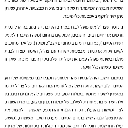
בדרגי השטח, בתחום ההגנתי ובתחום ההתקפי – בעיקר מול מערכות
השליטה והבקרה המתפתחות של היריב ומערכות מבצעיות אחרות, שאותן
ניתן יהיה לתקוף באמצעות כלי סייבר.
ז.
נזכיר שצה"ל אינו פועל לבדו במרחב הסייבר. יש בסביבה הרלוונטית
גורמים אזרחיים רבים וחשובים, העוסקים בתחום (מטה הסייבר הלאומי,
רשות הסייבר), כמו גם גורמים ביטחוניים (שב"כ ומוסד). כל אלה מחויבים
לקיים זיקות ארגוניות ומבצעיות ישירות עם צה"ל, האמור מצדו לבנות
מולם ובשיתוף פעולה עמם את יכולותיו שלו. ניסיון העבר מוכיח, שאין זו
משימה פשוטה כלל ועיקר.
בסיכום, חשוב יהיה להבטיח שההחלטות שיתקבלו לגבי מאפייניה של זרוע
הסייבר ולגבי קשת הזיקות שלה מול גורמי הכוח האחרים של צה"ל יתרמו
במישרין לשיפור מתמיד ביכולות המערכת, שצפויים לה אתגרים רבים. בין
אלה יש חשיבות מיוחדת לשילוב של יכולות תכנון וביצוע, ברמות השונות,
לצד גמישות בהפעלת הכוח ההגנתי וההתקפי, שיאפשרו למצות את
הפוטנציאל הגבוה שיש בתחום הסייבר. מערכת סייבר משופרת, גמישה,
יעילה וחדשנית, תוכל להרחיב את מגוון היכולות הביטחוניות של מדינת