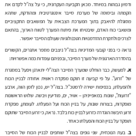
ודמיון גבוהות במיוחד. מכאן הקביעה העקרונית, כי על צה"ל לקדם את
הקמתה וביסוסה של מערכת סייבר אינטגרטיבית ומהודקת, שתהא
מסוגלת להיאבק בתוך המערכת הצבאית על המשאבים התקציביים
ומשאבי כוח האדם, שיבטיחו את פיתוח המערך לטווח הארוך, בהתאם
לצרכים ולתקרת ההזדמנויות הטכנולוגיות שעולם הסייבר יאפשר.
נראה כי בפני קובעי המדיניות בצה"ל ניצבים מספר אתגרים, הקשורים
בהסדרה הארגונית של מערך הסייבר, ובפניהם עומדות כמה אפשרויות:
א.
למעשה, כבר הוחלט שמערך הסייבר הצה"לי יתארגן ויפעל במסגרת
של "זרוע". על פי קביעה זו תוקם מפקדה ראשית אחודה לבניין הכוח
ולהפעלתו, בכפיפות ישירה לרמטכ"ל. בצה"ל יש, נכון לזמן הווה, ארבע
"זרועות", שונות במאפייניהן – אוויר, ים, מודיעין ויבשה. שלוש הראשונות
מופקדות, בצורות שונות, על בניין הכוח ועל הפעלתו. לעומתן, מפקדת
זרוע היבשה הוגדרה כזרוע לבניין כוח בלבד. נראה, כי זרוע הסייבר שתוקם
תופקד על בניין הכוח והפעלתו כאחד.
ב
. בעת הנוכחית, שני גופים בצה"ל שותפים לבניין הכוח של הסייבר