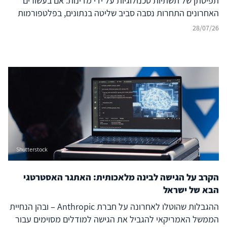
תפיסתן של תשתיות טכנולוגיות על ידי מדינות. אם בעשורים
האחרונים התחרות נסבה סביב שליטה בנתונים, בפלטפורמות
דיגיטליות ובמודלים של בינה מלאכותית, הרי שכיום מתברר כי
28/07/26
היתרון האסטרטגי של מדינות ייקבע במידה רבה דווקא על ידי
שליטתן בשרשרת הערך הפיזית של הבינה המלאכותית – החל
ממינרלים קריטיים, דרך ייצור שבבים מתקדמים ותשתיות
מחשוב עתיר ביצועים (Compute) וכלה במרכזי נתונים, אנרגיה
ומודלים מתקדמים. התחרות אינה עוד על רכיב בודד של
מערכת הבינה המלאכותית, אלא על היכולת להחזיק בנתחים
משמעותיים של ה-AI Stack כולו.
Shutterstock
הקרב על הגישה לבינה מלאכותית: האתגר האסטרטגי
הבא של ישראל
ההגבלות שהוטלו לאחרונה על חברת Anthropic – ובהן הנחיית
הממשל האמריקאי להגביל את הגישה למודלים מסוימים עבור