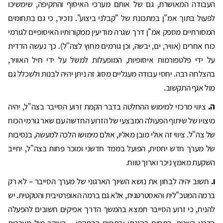
העבודה המאושרת, גם של אותם מערכי האיסוף והתקיפה, שימשיכו
לפעול בתוך אמ"ן במתכונת של "קבלני ביצוע". נזכיר, כי גם בתחומים
המסורתיים מספק אמ"ן דרך שגרה מודיעין ממקורותיו האיסופיים לגורמי
כוח אחרים (אוויר, ים, יבשה, וכן גורמים מחוץ לצה"ל). כך נעשה הדדית
על ידי פלטפורמות איסופיות, המופעלות למשל על ידי חיל האוויר,
בהצלחה רבה. יחסי עבודה מעגליים מסוג זה ניתן יהיה לבנות ולשכלל גם
מול אגף התקשוב.
ה.
ציווי מרכזי למימוש ההחלטה בדבר הקמת זרוע הסייבר בצה"ל, יהיה
מיצויו של שיתוף הפעולה המבצעי של הזרוע החדשה עם שאר גורמי הכוח
של צה"ל. ציווי זה אולי מובן מאליו, אולם מימושו הלכה למעשה, בנסיבות
של מערך חדש יחסית, הפועל בממד חדשני ומוכר פחות בצה"ל, יחייב
השקעת מאמץ ניכר וארוך טווח.
ו.
חשוב יהיה לבחון את נושא השיוך הארגוני של מערך הסייבר – לא רק
ברמה המטכ"לית והאסטרטגית, אלא גם ברמה האופרטיבית והטקטית. יש
להניח, כי זרוע הסייבר תמצא בהמשך הדרך אפיקים חשובים להפעלה