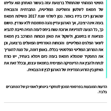
השינוי המהותי שהתחולל ברצועת עזה בעשור האחרון הוא עלייתו
של חמאס לשלטון והשליטה הפוליטית, החברתית והצבאית
שהארגון ריכז בידיו באזור. נכון לשלהי שנת 2017 משילות חמאס
בעזה אינה יציבה, אך הארגון עדיין נהנה מסמכות ללא עוררין. משום
כך, כל הצעה למדיניות ארוכת טווח ביחס לעזה תהיה חייבת להביא
מציאות זו בחשבון, ולשקול את מאזן הכוחות המורכב בין חמאס
לשאר הפלגים הפוליטיים והכוחות האזרחיים הפועלים ברצועה, וכן
את המרחב הפוליטי הפלסטיני בכללו. באופן דומה, על מנת להעריך
את התפקיד שממלא חמאס בעזה כיום וימלא בעתיד, יש כורח
לנתח ולהבין את הדינמיקה הפנימית בחמאס עצמו, ובכלל זאת את
האיזון בין הזרוע המדינית של הארגון לבין זו הצבאית.
הדעות המובעות בפרסומי המכון למחקרי ביטחון לאומי הן של המחברים
בלבד.