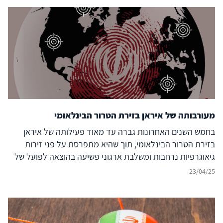
מעורבותה של איראן בזירת הטרור הבינלאומי
בחמש השנים האחרונות גברה עד מאוד פעילותה של איראן
בזירת הטרור הבינלאומי, תוך שהיא מתפרסת על פני זירות
גיאוגרפיות נרחבות ומשלבת ארגוני פשיעה בהוצאה לפועל של
פעולות טרור. אף שמרבית ניסיונות הפיגוע האיראניים סוכלו, לא
23/04/25
לעולם חוסן ולא ניתן להבטיח כי כך יהיה גם בהמשך. לפיכך יש
לבחון את מאפייני השימוש האיראני בטרור על מנת להגביר את
הסיכויים לבלימתו. מזכר זה בוחן את מדיניות הפעלת הטרור
האיראנית בזירה הבינלאומית בחמש השנים האחרונות, את