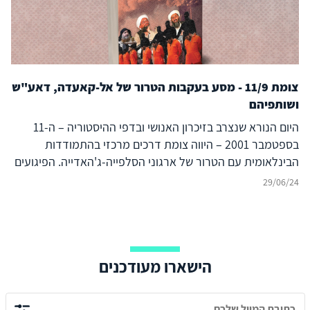
צומת 11/9 - מסע בעקבות הטרור של אל-קאעדה, דאע"ש
ושותפיהם
היום הנורא שנצרב בזיכרון האנושי ובדפי ההיסטוריה – ה-11
בספטמבר 2001 – היווה צומת דרכים מרכזי בהתמודדות
הבינלאומית עם הטרור של ארגוני הסלפייה-ג'האדייה. הפיגועים
המחרידים וחסרי התקדים בניו יורק ובוושינגטון הפכו את
29/06/24
"הג'האד העולמי" מתופעה שולית בזירה הבינלאומית לאיום
הטרור העיקרי מאז ועד היום. מתקפת הטרור ההיא שינתה את
ההתייחסות של ארצות הברית ושל מדינות המערב כלפי האיום
הגלובלי המתפתח, והן הפעילו נגדו מגוון אמצעים צבאיים,
הישארו מעודכנים
פוליטיים, משפטיים, דיפלומטיים וכלכליים ואף יצאו לשלוש
מלחמות באפגניסטן, בעיראק ובסוריה בשם "המלחמה בטרור
העולמי". מדינת ישראל, שצברה ניסיון רב בלחימה בטרור