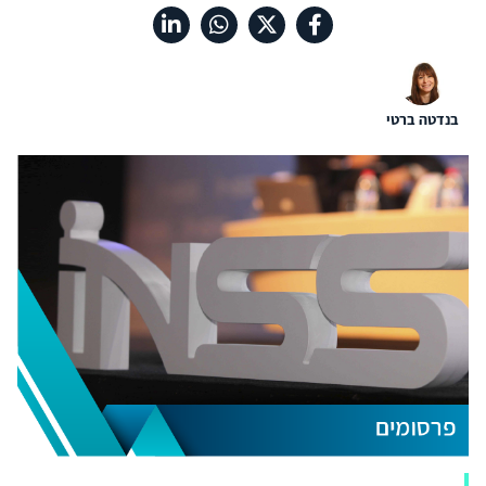
בנדטה ברטי