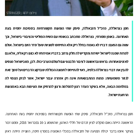
חסן נצראללה, מזכ"ל חזבאללה, סיפק שתי הופעות תקשורתיות בסמיכות יחסית בעת
האחרונה.
באופן מסורתי, נצראללה מתכתב בנאומיו עם השיח הפוליטי והציבורי בישראל, וכך
עשה גם הפעם: דבריו לא נאמרו בחלל ריק אלא התייחסו לסוגיות שעל סדר היום בישראל. אולם
למרות שפנה לישראל ישירות והקדיש לה חלק נרחב בדבריו אמירותיו לא כוונו רק אליה, אלא גם
לאזנים אחרות: בראש ובראשונה לציבור הלבנוני וגם לעולם הערבי כולו. לכן, כשבישראל מנסים
להבין את דברי נצראללה כלפיה, ראוי להתייחס לתמונה הכוללת שברקע הדברים ועל סמך זאת
לגזור משמעויות: מהות ההתבטאויות אינה רק אזהרה עבור ישראל, אשר לנזק הצפוי לה
במלחמה הבאה, אלא בעיקר העדר רצון להסלמה ורצון להרחיק את העימות הבא באמצעות
הרתעת ישראל.
חסן נצראללה, מזכ"ל חזבאללה, סיפק שתי הופעות תקשורתיות בסמיכות יחסית בעת האחרונה.
הראשונה הייתה נאום מוקלט לציון זכרם של חללי הארגון, שהושמע ב-16 בפברואר 2016, וממנו זכור
בעיקר איומו בדבר יכולת הפגיעה של חזבאללה במכלי האמוניה במפרץ חיפה; השנייה הייתה ראיון