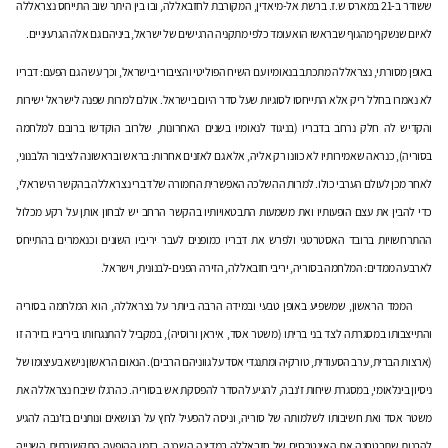
ששודר ב-21 במארס ש.ז. ברשת אל-מיאדין, המקורבת לחזבאללה, ובו בין היתר שוב התייחס נצראללה
לאיום שנשקף מהגוף שבראשו הוא עומד כלפי מתקניה הרגישים של ישראל, ביניהם גם אלה הגרעיניים.
באופן מסורתי, נצראללה מתכתב בנאומיו עם השיח הפוליטי והציבורי בישראל, וכך עשה גם הפעם: דבריו
לא נאמרו בחלל ריק אלא התייחסו לסוגיות שעל סדר היום בישראל. אולם למרות שפנה לישראל ישירות
והקדיש לה חלק נרחב בדבריו (בניגוד לנאומיו בשנים האחרונות, שלרוב הוקדשו ברובם למלחמה
בסוריה), כנראה שאמירותיו לא כוונו רק אליה, אלא גם לאזנים אחרות: בראש ובראשונה לציבור הלבנוני,
לאחר מכן לעולם הערבי כולו. למרות ההשלכה האפשרית החמורה של דברי נצראללה בהקשר הישראלי,
כדי להבין את עצם הופעותיו ואת משמעות התבטאויותיו בהקשר הרחב יש לבחון אותן על רקע מכלול
ההתרחשויות ברובד האסטרטגי ולפרש את דבריו כמופנים לעבר יריביו השונים וכנאמרים בהתייחס
לארבעה ממדים: המלחמה בסוריה, יריבי חזבאללה, הזירה הפנים-לבנונית, וישראל.
הממד הראשון, שמשפיע באופן טבעי ובמידה הרבה ביותר על נצראללה, הוא המלחמה בסוריה
והתייצבותו במסגרתה לצד בני בריתו (משטר אסד, איראן ורוסיה), במקביל להתנגחותו ביריביו בזירה זו
(ארצות הברית, ערב הסעודית, טורקיה ומתנגדי אסד על גווניהם הרבים). הנאום הראשון נישא בעיצומו של
ניסיון בינלאומי, במסגרת שיחות ז'נבה, להגיע להסדר להפסקת אש בסוריה. כהרגלו שיבח נצראללה את
משטר אסד ואת חשיבותו לשלמותה של סוריה, וניסה להפעיל לחץ על הנושאים ונותנים בז'נבה להגיע
להבנות שתבטחנה את האינטרסים של חזבאללה במדינה השכנה. בזמן ההופעה התקשורתית השנייה