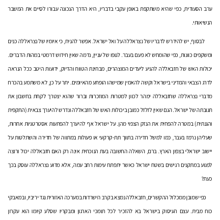
ערב הסעודית, כפי שהיא משתקפת באופן עקבי בדבריו, היא הדרך הנכונה עבורו לסיים את המשבר
הנשיאותי.
לבסוף, יש להידרש לדבריו של נצראללה על ואל ישראל. אפשר להניח, כי איומיו של נצראללה כנים
ומשקפים כוונות, כפי שהומחש לא פעם בעבר. לגופו של עניין, נדמה שאין חידוש דרמטי במהות הדברים.
יכולות האש של חזבאללה להגיע ליעדים המוצהרים, מבחינת הטווח והדיוק, ידועות היטב ככל הנראה
לדרג הצבאי והמדיני בישראל וקשה להאמין שמישהו הופתע מהאיומים. יתר על כן, לא משתמע בהכרח
מדברי נצראללה שחזבאללה ימהר לכוון למטרות המוזכרות וברור שהוא יצטרך לקחת בחשבון את
תגובתה של ישראל. הגם שאין לזלזל כמובן ביכולות האש של חזבאללה ונדרש להיערך צבאית (התקפית
והגנתית) במטרה להפחית את הנזק הצפוי מהן. על ישראל אף להיערך להפתעות אסטרטגיות אחרות,
שעליהן נרמז בעבר, כמו למשל חדירה בתווך תת-קרקעי או פעולות במתווה של חדירה והשתלטות על
יישוב ישראלי בצפון הארץ. ברם, השאלה החשובה בעת הנוכחית אינה רק האם חזבאללה יכול ורוצה
לפגוע במתקנים רגישים בשטח ישראל כאשר יתפתח עימות רחב עמה, אלא מדוע נצראללה עוסק בכך
כעת?
כפי שמובן ממכלול ההקשרים, חזבאללה נמצא בקרב הישרדות במערכה האזורית נגד יריביו, ובמאבקי
כוח מבית. עצם העיסוק בישראל בא להזכיר לכל תומכי הארגון ומבקריו שסלע קיומו הוא עקרון