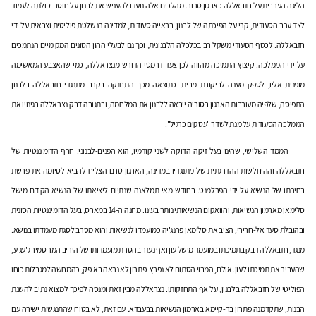
הליגה הערבית על חזבאללה כארגון טרור. מהלכים אלה נועדו להעניש את לבנון על חוסר יכולתה לעמוד
לצד ערב הסעודית, קרי על הפיכתה של לבנון, בראייה סעודית, למדינה הנשלטת פוליטית וצבאית על ידי
חזבאללה. לכסף הסעודי משקל רב בכלכלה הלבנונית, וכך גם לבעלי ההון הסונים המקומיים הנתמכים
על ידי הממלכה. קיצוץ התמיכה מהווה לכן צעד דרמטי הדורש מנצראללה, כמי שהאצבע המאשימה
מופנית אליו, לספק מענה לביקורת מבית. כתוצאה מכך התחזקה בקרב מתנגדי חזבאללה בלבנון
התפיסה, שלפיה מעורבות הארגון בסוריה ייבאה ללבנון את המלחמה, ובתגובה דבק נצראללה בגינויו את
הממלכה הסעודית על מנת לשדר "עסקים כרגיל".
הממד השלישי, שהינו בעל זיקה הדוקה לשני קודמיו, הוא הפנים-לבנוני. חרף הדומיננטיות של
חזבאללה וההיחלשות ההדרגתית של מתנגדיו במדינה, הארגון טרם הצליח להביא לסיומה את פרשת
בחירתו של הנשיא על ידי הפרלמנט. בחודש מאי תמלאנה שנתיים ליציאתו של הנשיא הקודם מישל
סלימאן מארמון הנשיאות, והוואקום הנשיאותי נותר בעינו. מחנה ה-14 במארס, בעל הדומיננטיות הסונית
ובהובלת סעד אל-חרירי, הציב את סלימאן פרנג'יה כמועמדו לנשיאות והוא מסרב לסגת מעמדתו בנושא.
מנגד, חזבאללה דבק בתמיכתו במועמד מישל עון ואף נעזר בהסרת מועמדותו של היריב המר סמיר ג'עג'ע,
שהעביר את תמיכתו לעון. אולם, המבוי הסתום לא נפרץ ופתרון לא נראה באופק, כהמחשה למגבלות כוחו
הפוליטי של חזבאללה בלבנון, על אף התחזקותו. נצראללה מבין זאת ומנסה לפיכך למצוא נתיב להשגת
הבנות, שתקדמנה פתרון בר-קיימא בארמון הנשיאות בבעבדא. עם זאת, לא בטוח שהתנגשות ישירה עם