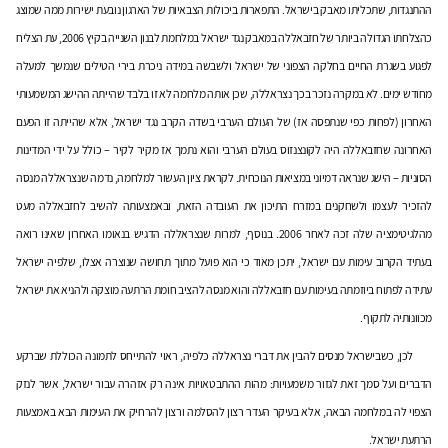
ההתנגדות, שתכליתו מאבק בישראל. התפארות ביכולות הצבאיות של הארגון נובעת ישירות ממה שמוצג
כהצלחתו הגדולה ביותר של חזבאללה במאבק נגד ישראל במלחמת לבנון השנייה בקיץ 2006, עת הצליח
לפגוע בשגרת החיים בחלקה הצפוני של ישראל ולשבשה במידה ניכרת בירי הטילים שנמשך למעלה
מחודש ימים. לא במקרה נזכר בכך נצראללה, שכן אותה מלחמה לא זו בלבד שהייתה ההישג המשמעותי
האחרון (לפחות כפי שנתפסה אז) של העולם הערבי בשדה הקרב נגד ישראל, אלא שהייתה זו הפעם
האחרונה שחזבאללה היה לקונצנזוס בעולם הערבי והוא נתמך אז מקיר לקיר – כולל על ידי המדינות
הסוניות – הישג שנראה דמיוני במציאות הנוכחית. לקראת ציון העשור למלחמה, נדמה שנצראללה מנסה
להזכיר לעצמו ולשחקנים במזרח התיכון את העובדה הזאת, ובאמצעותה להשיב לחזבאללה מעט
מהלגיטימציה שלה זכה לאחר 2006. בנוסף, למרות שנצראללה הדגיש בנאומו האחרון שאינו רואה
בעתיד הקרוב עימות עם ישראל, יתכן מאוד כי הוא פועל מתוך תחושה שנוצרה אצלו, שלפיה ישראל
עתידה לפתוח ביוזמתה בעימות עם חזבאללה והוא מנסה להציב חומת הרתעה מוצקה ולהניא את ישראל
מכוונותיה לתקוף.
לכן, כשבישראל מנסים להבין את דברי נצראללה כלפיה, ראוי להתייחס לתמונה הכוללת שברקע
הדברים ועל סמך זאת לגזור משמעויות: מהות ההתבטאויות אינה רק אזהרה עבור ישראל, אשר לנזק
הצפוי לה במלחמה הבאה, אלא בעיקר העדר רצון להסלמה ורצון להרחיק את העימות הבא באמצעות
הרתעת ישראל.