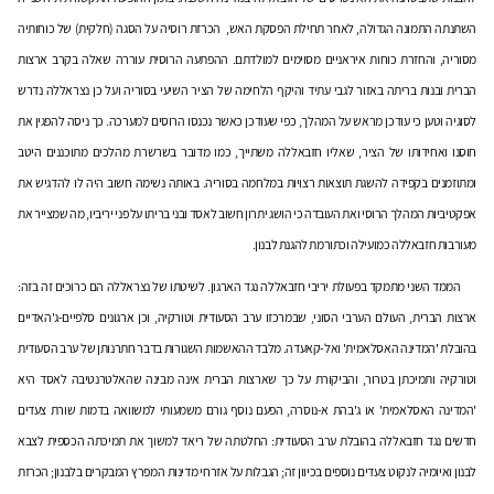
השתנתה התמונה הגדולה, לאחר תחילת הפסקת האש, הכרזת רוסיה על הסגה (חלקית) של כוחותיה
מסוריה, והחזרת כוחות איראניים מסוימים למולדתם. ההפתעה הרוסית עוררה שאלה בקרב ארצות
הברית ובנות בריתה באזור לגבי עתיד והיקף הלחימה של הציר השיעי בסוריה ועל כן נצראללה נדרש
לסוגיה וטען כי עודכן מראש על המהלך, כפי שעודכן כאשר נכנסו הרוסים למערכה. כך ניסה להפגין את
חוסנו ואחידותו של הציר, שאליו חזבאללה משתייך, כמו מדובר בשרשרת מהלכים מתוכננים היטב
ומתוזמנים בקפידה להשגת תוצאות רצויות במלחמה בסוריה. באותה נשימה חשוב היה לו להדגיש את
אפקטיביות המהלך הרוסי ואת העובדה כי הושג יתרון חשוב לאסד ובני בריתו על פני יריביו, מה שמצייר את
מעורבות חזבאללה כמועילה וכתורמת להגנת לבנון.
הממד השני מתמקד בפעולת יריבי חזבאללה נגד הארגון. לשיטתו של נצראללה הם כרוכים זה בזה:
ארצות הברית, העולם הערבי הסוני, שבמרכזו ערב הסעודית וטורקיה, וכן ארגונים סלפיים-ג'האדיים
בהובלת 'המדינה האסלאמית' ואל-קאעדה. מלבד ההאשמות השגורות בדבר חתרנותן של ערב הסעודית
וטורקיה ותמיכתן בטרור, והביקורת על כך שארצות הברית אינה מבינה שהאלטרנטיבה לאסד היא
'המדינה האסלאמית' או ג'בהת א-נוסרה, הפעם נוסף גורם משמעותי למשוואה בדמות שורת צעדים
חדשים נגד חזבאללה בהובלת ערב הסעודית: החלטתה של ריאד למשוך את תמיכתה הכספית לצבא
לבנון ואיומיה לנקוט צעדים נוספים בכיוון זה; הגבלות על אזרחי מדינות המפרץ המבקרים בלבנון; הכרזת