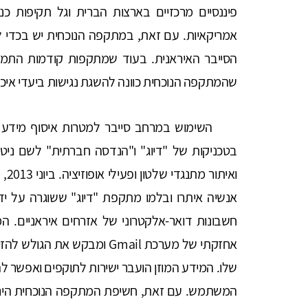
פיננסיים מרכזיים בארצות הברית וגל תקיפות כ
אמריקאיות. עם זאת, במתקפה הנוכחית יש בכדי לל
הסייבר האיראנית. בעוד שמתקפות קודמות התמקדו
שהמתקפה הנוכחית כוונה להשגת נגישות ביעדי איכו
השימוש במרחב סייבר למטרות איסוף מידע ומע
בטכניקות של "דיוג" ו"הנדסה חברתית" לשם ניטו
ואי
אנשיה איתרו ובלמו מתקפת "דיוג" ששוגרה על ידי 
חשבונות דואר-אלקטרוני של אזרחים איראניים. ה
אחזקתי של מערכת Gmail ומבק
שלו. המידע המוזן הועבר ישירות לתוקפים ואפשר ל
המשתמש. עם זאת, חשיפת המתקפה הנוכחית הינ