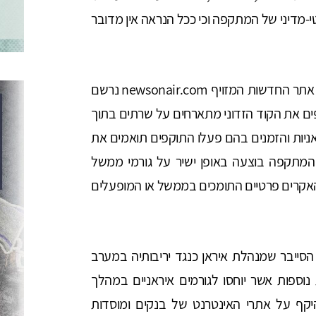
י-מדיני של המתקפה וכי ככל הנראה אין מדובר
שיוך המתקפה הזו לאיראן נשען על כמה ראיות: אתר החדשות המזויף newsonair.com נרשם
ם את הקוד הזדוני מתארחים על שרתים בתוך
אניות והזמנים בהם פעלו התוקפים תואמים את
מתקפה בוצעה באופן ישיר על גורמי ממשל
י האקרים פרטיים התומכים בממשל או המופעלים
סייבר שמנהלת איראן כנגד יריבותיה במערב
נוספות אשר יוחסו לגורמים איראניים במהלך
ת ביניהן מתקפת DDoS רחבת היקף על אתרי האינטרנט של בנקים ומוסדות