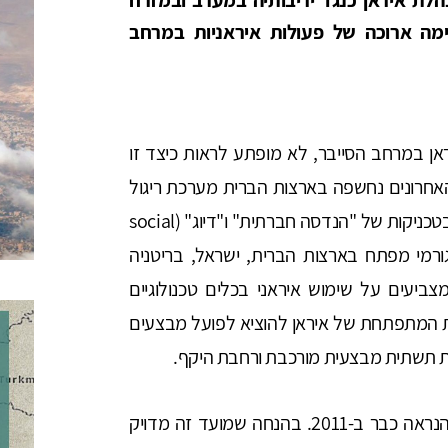
מה ארוכה של פעולות איראניות במרחב
ן במרחב הסייבר, לא מופתע לראות כיצד זו
חרונים נחשפה בארצות הברית מערכת ריגול
סייבר איראני ארוכת-טווח שבמהלכה נעשה שימוש בטכניקות של "הנדסה חברתית" ו"דיוג" (social
י לשאוב מידע מגורמי מפתח בארצות הברית, ישראל, בריטניה
ביעים על שימוש איראני בכלים טכנולוגיים
 המתפתחת של איראן להוציא לפועל מבצעים
לת תשתית מבצעית מורכבת ורחבת היקף.
המתקפה שזכתה לכינוי newscaster החלה ככל הנראה כבר ב-2011. בהנחה שמועד זה מדויק