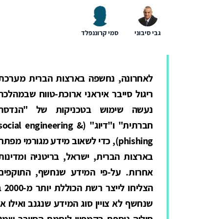
גבי סיבוני
סמי קרוננפלד
לאחרונה, נחשפה בארצות הברית מערכת
ריגול סייבר איראני ארוכת-טווח שבמהלכה
נעשה שימוש בטכניקות של "הנדסה
חברתית" ו"דיוג" (social engineering &
phishing), כדי לשאוב מידע מגורמי מפתח
בארצות הברית, ישראל, בריטניה ומדינות
אחרות. על-פי המידע שנחשף, התוקפים
הצ
שנחשף לא צויין סוג המידע שנגנב ואילו א
חוליה נוספת בקמפיין לוחמת הסייבר שמנ