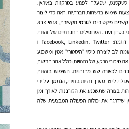
קסנט, שפעלה לפגוע בסרקזות באיראן.
מצעות שימוש ברשתות חברתיות. זאת כדי ליצור
 קשרים פיקטיביים לגורמי תקשורת, אנשי צבא
 בטחון ועוד. הפרופילים החברתיים של זהויות
פיקטיביות אלו, נוצרו על גבי רשתות חברתיות דוגמת: Facebook, Linkedin, Twitter ו
תשומת לב ליצירת כיסוי "היסטורי" אמין ומשכנע
את סיפורי הרקע של הזהויות וכולל אתר חדשות
newsonair.o, אשר בו עובדים לכאורה שש מהזהויות. השימוש בזהויות
יכולת לייצר מערך זהויות בדויות, הנתמך על ידי
הות בצורה שתשכנע את הקורבנות לאורך זמן
ן שידרגה את יכולות הפעולה המבצעית שלה