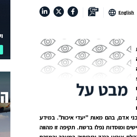
English
וע
ליחו לייצר רשת הכוללת יותר מ-2000 בני אדם, בהם מאות "יעדי איכות". במידע
ישים ומוסדות נפלו ברשת. תקיפה זו מהווה
הלת איראן כנגד יריבותיה במערב ובמזרח