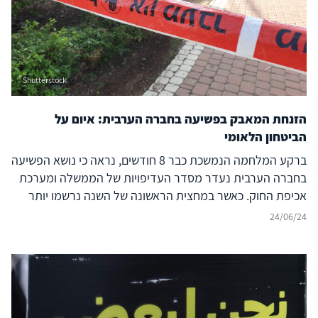
Shutterstock
הזנחת המאבק בפשיעה בחברה הערבית: איום על
הביטחון הלאומי
ברקע המלחמה הנמשכת כבר 8 חודשים, נראה כי נושא הפשיעה
בחברה הערבית נעדר מסדר העדיפויות של הממשלה ומערכת
אכיפת החוק. כאשר במחצית הראשונה של השנה נרשמו יותר
ממאה נרצחים במגזר הערבי, המשך הזנחת ההתמודדות עם
24/06/24
האלימות הגואה טומנת בחובה השלכות מסוכנות לביטחון
הלאומי של ישראל