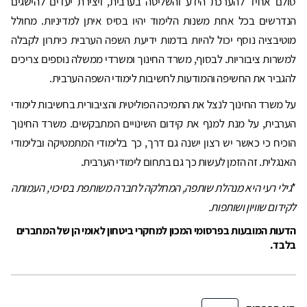
סולם אחיד להערכת הידע והשליטה בערבית, ויצירת יעדים להישגים
הנדרשים בכל אחת משנות הלימוד יהיו בסיס איתן למדיניות. מחולל
מוטיבציה נוסף יכול להיות בדמות ידיעת השפה הערבית כיתרון לקבלה
למשרות ציבוריות. לבסוף, משרד החינוך ומשרדי ממשלה נוספים צריכים
להגביר את החשיפה והמודעות לחשיבות לימודי השפה הערבית.
על משרד החינוך לנצל את התמיכה הפוליטית והציבורית בחשיבות לימודי
הערבית, על מנת למנף את קידום השינויים המתבקשים. משרד החינוך
הוכיח כי כאשר יש רצון ישנה גם דרך, כך בלימודי המתמטיקה ובלימודי
האנגלית. זה הזמן לעשות כך גם בתחום לימודי הערבית.
*
גילי רעי היא מנהלת שותפה, המחלקה לחברה משותפת בסיכוי, העמותה
לקידום שוויון ושותפות.
הדעות המובעות בפרסומי המכון למחקרי ביטחון לאומי הן של המחברים
בלבד.