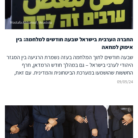
Mostafa Alkharouf / Anadolu
החברה הערבית בישראל שבעה חודשים למלחמה: בין
איפוק למחאה
שבעה חודשים לתוך המלחמה בעזה נשמרת הרגיעה בין המגזר
היהודי לערבי בישראל – גם במהלך חודש הרמדאן, חרף
החששות שהושמעו במערכת הביטחונית והמדינית. עם זאת,
במציאות הקשה של המלחמה הנמשכת, צפות ועולות סכנות
09/05/24
העלולות לפגוע ביציבות היחסים הרגישים. מהן אותן הסכנות,
וכיצד יש להתמודד עמן?