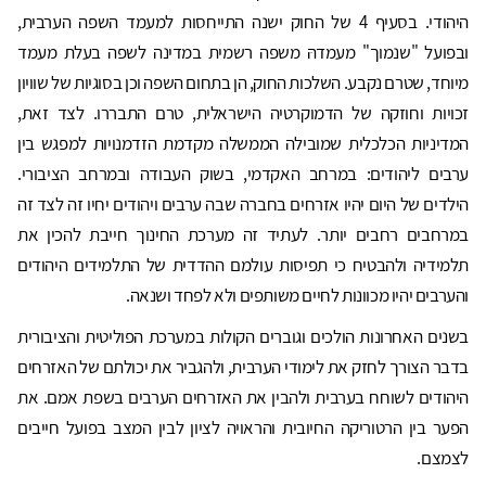
היהודי. בסעיף 4 של החוק ישנה התייחסות למעמד השפה הערבית,
ובפועל "שנמוך" מעמדהּ משפה רשמית במדינה לשפה בעלת מעמד
מיוחד, שטרם נקבע. השלכות החוק, הן בתחום השפה וכן בסוגיות של שוויון
זכויות וחוזקה של הדמוקרטיה הישראלית, טרם התבררו. לצד זאת,
המדיניות הכלכלית שמובילה הממשלה מקדמת הזדמנויות למפגש בין
ערבים ליהודים: במרחב האקדמי, בשוק העבודה ובמרחב הציבורי.
הילדים של היום יהיו אזרחים בחברה שבה ערבים ויהודים יחיו זה לצד זה
במרחבים רחבים יותר. לעתיד זה מערכת החינוך חייבת להכין את
תלמידיה ולהבטיח כי תפיסות עולמם ההדדית של התלמידים היהודים
והערבים יהיו מכוונות לחיים משותפים ולא לפחד ושנאה.
בשנים האחרונות הולכים וגוברים הקולות במערכת הפוליטית והציבורית
בדבר הצורך לחזק את לימודי הערבית, ולהגביר את יכולתם של האזרחים
היהודים לשוחח בערבית ולהבין את האזרחים הערבים בשפת אמם. את
הפער בין הרטוריקה החיובית והראויה לציון לבין המצב בפועל חייבים
לצמצם.