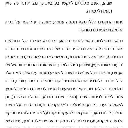
שבהם, אינם מסוגלים לתקשר בערבית. כך נוצרת תחושה שאין
תועלת ללמידה.
ניתוח החסמים הללו מציג תמונה עגומה, אותה ניתן לשפר על בסיס
ההמלצות שפירטנו במחקר.
בראש ההמלצות ראוי להזכיר כי הערבית היא שפתם של כחמישית
מאזרחי המדינה. היא גם שפת סבם של כמחצית מהאזרחים היהודים
במדינה. ערבית היא שפת המרחב, היא שפה אחות לשפה העברית. שתיהן
נובעות מאותו מעיין, ושתיהן נפגשו לאורך ההיסטוריה וההתפתחות של שני
העמים, וממשיכות להיפגש גם היום, ולהשפיע האחת על השנייה. את אלה
יש לרתום כדי להגביר את המוטיבציה בקרב מנהלי בתי ספר, מורים, הורים
ותלמידים. יש להקצות תקציבים ושעות נוספות לחטיבות הביניים, להוסיף
שנות לימוד לכיתות היסוד (מהלך שכבר הותנע בהובלת המשרד), וכן
לשקול קביעת רף ידע מינימלי כתנאי לקבלת תעודת בגרות. על משרד
החינוך לבנות מערך אפקטיבי למעקב ופיקוח על מספר הלומדים והיקפי
הלמידה, ולקבוע יעדים לגידול מתמשך בהיקפים אלו. בנוסף, יצירה של