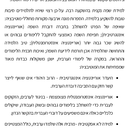
למידת שפה נקנית בהשקעה רבה. על-כן רצוי שיהיו לתלמידים סיבות
טובות להשקיע בלמידה. הספרות מונה ארבעה מקורות מחוללי מוטיבציה:
שאיפה של הפרט להשתלב בחברה דוברת השפה (אוריינטציה
אינטגרטיבית); תפיסת השפה כאמצעי להתקבל ללימודים גבוהים או
להשיג שכר גבוה יותר (אוריינטציה אינסטרומנטלית); טיב הלמידה
והתחושה שהלמידה אכן תורמת לידיעת השפה; ואיכות תכנית הלימודים
וההוראה. במקרה של לימודי הערבית, ישנן משקולות כבדות מאוד
שמפחיתות את המוטיבציה:
היעדר אוריינטציה אינטגרטיבית - הרוב היהודי אינו שואף לייצר
קשר חזק עם הסביבה דוברת הערבית.
אוריינטציה אינסטרומנטלית מצומצמת - בניגוד לערבים, הזקוקים
לעברית כדי להשתלב בלימודים גבוהים ובשוק העבודה, שיקולים
כלכליים כאלה אינם משפיעים על דוברי העברית בהקשר הנדון.
למידה לא אפקטיבית - מרבית אלה שלמדו ערבית, כולל המצטיינים