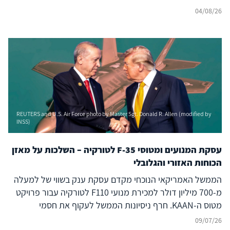
04/08/26
REUTERS and U.S. Air Force photo by Master Sgt. Donald R. Allen (modified by
INSS)
עסקת המנועים ומטוסי F-35 לטורקיה – השלכות על מאזן
הכוחות האזורי והגלובלי
הממשל האמריקאי הנוכחי מקדם עסקת ענק בשווי של למעלה
מ-700 מיליון דולר למכירת מנועי F110 לטורקיה עבור פרויקט
מטוס ה-KAAN. חרף ניסיונות הממשל לעקוף את חסמי
הקונגרס, המהלך אינו אירוע מבודד אלא מאיץ אסטרטגי שנועד
09/07/26