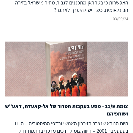
והריבונות של מדינות, שעשויות לבוא לידי ביטוי גם בהקשרים
האפשרות כי בטהראן מתכננים לגבות מחיר מישראל בזירה
אחרים.
הבינלאומית. כיצד יש להיערך לאתגר?
03/09/24
צומת 11/9 - מסע בעקבות הטרור של אל-קאעדה, דאע"ש
ושותפיהם
היום הנורא שנצרב בזיכרון האנושי ובדפי ההיסטוריה – ה-11
בספטמבר 2001 – היווה צומת דרכים מרכזי בהתמודדות