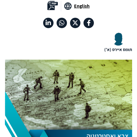
English
תומס איירס (א')