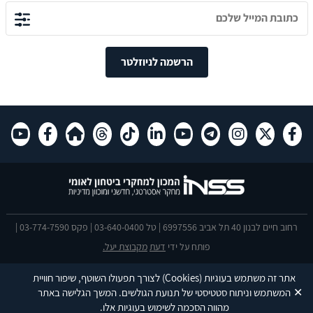
הרשמה לניוזלטר
רחוב חיים לבנון 40 תל אביב 6997556 | טל 03-640-0400 | פקס 03-774-7590 |
פותח על ידי
דעת
מקבוצת יעל.
הצהרת נגישות
אתר זה משתמש בעוגיות
(Cookies)
לצורך תפעולו השוטף, שיפור חוויית
This site is protected by reCAPTCHA and the Google
Privacy Policy
and
✕
המשתמש וניתוח סטטיסטי של תנועת הגולשים. המשך הגלישה באתר
Terms of Service
apply.
מהווה הסכמה לשימוש בעוגיות אלו.