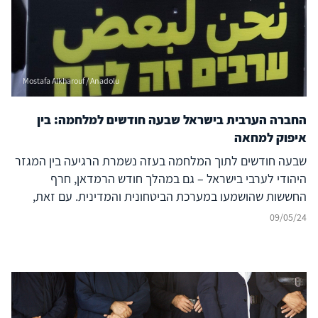
Mostafa Alkharouf / Anadolu
החברה הערבית בישראל שבעה חודשים למלחמה: בין
איפוק למחאה
שבעה חודשים לתוך המלחמה בעזה נשמרת הרגיעה בין המגזר
היהודי לערבי בישראל – גם במהלך חודש הרמדאן, חרף
החששות שהושמעו במערכת הביטחונית והמדינית. עם זאת,
במציאות הקשה של המלחמה הנמשכת, צפות ועולות סכנות
09/05/24
העלולות לפגוע ביציבות היחסים הרגישים. מהן אותן הסכנות,
וכיצד יש להתמודד עמן?