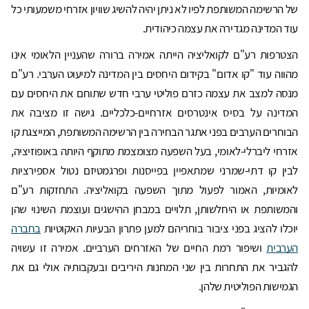
של הרשימה המשותפת לפיו לא ניתן יהיה להשיג שוויון אזרחי משמעותי כל
עוד המדינה מגדירה את עצמה כיהודית.
הצטרפות רע"ם לקואליציה הייתה אמירה ברורה שהעניין הלאומי אינו
מהווה עוד "קו אדום" בקידום היחסים בין המדינה למיעוט הערבי. רע"ם
מנסה למצב את עצמה כזרם פוליטי ערבי חדש שתוחם את היחסים עם
המדינה על בסיס אינטרסים אזרחיים-כלכליים. גישה זו מציבה את
הבוחרים הערבים בפני אתגר הבחירה בין הרשימה המשותפת, המייצגת קו
אזרחי ליברלי-לאומי, בעל השפעה מצומצמת מתוקף היותה באופוזיציה,
לבין קו דתי-שמרני שמתאפיין בפייסנות ופרגמטיזם נטול אספירציות
לאומיות, האמור לפעול מתוך השפעה בקואליציה. התחזקות רע"ם
והמשותפת או היחלשותן, תלויים במבחן ההישגים ועוצמת השינוי שהן
יוכלו להציג בפני ציבור בוחריהם למען פתרון הבעיות האקוטיות
בחברה
הערבית
ושיפור רמת החיים של האזרחים הערביים. אמירה זו עשויה
להגביר את התחרות בין שני המחנות היריבים ובעקבותיה אולי גם את
הגמישות הפוליטית שלהן.