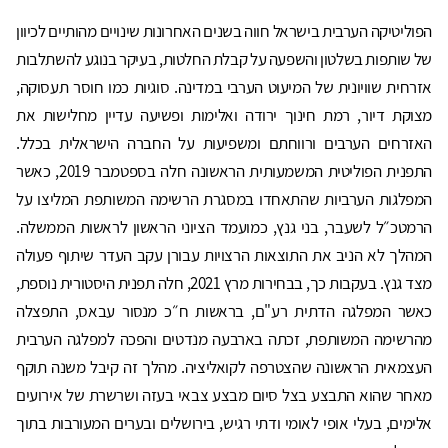
הפוליטיקה הערבית בישראל חווה בשנים האחרונות שינויים מהותיים לכיוון
של שותפות בשלטון והשפעה על קבלת החלטות, בעיקר בנוגע להשתלבות
אזרחית שוויונית של המיעוט הערבי במדינה. סוגיות כמו חוסר תעסוקה,
מצוקת דיור, רמת חינוך ירודה ואלימות ופשיעה עדיין מחלישות את
האזרחים הערבים ורווחתם ומשפיעות על החברה הישראלית בכלל.
התפנית הפוליטית המשמעותית הראשונה חלה בספטמבר 2019, כאשר
המפלגות הערביות שהתאחדו במסגרת הרשימה המשותפת המליצו על
הרמטכ״ל לשעבר, בני גנץ, כמועמד הציוני הראשון לראשות הממשלה.
המהלך לא הניב את התוצאות הרצויות עבורן עקב העדר שיתוף פעולה
מצד גנץ. בעקבות כך, בבחירות מרץ 2021, חלה תפנית היסטורית נוספת,
כאשר המפלגה הדתית רע"ם, בראשות ח״כ מנסור עבאס, התפצלה
מהרשימה המשותפת, זכתה בארבעה מנדטים והפכה למפלגה הערבית
העצמאית הראשונה שהצטרפה לקואליציה. מהלך זה קיבל משנה תוקף
מאחר שהוא התבצע בצל סיום מבצע צבאי בעזה ושרשרת של אירועים
אלימים, בעלי אופי לאומי ודתי רגיש, בירושלים ובערים המעורבות בתוך