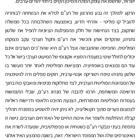
ישראל, שחשפו את עומק המתח והסיכון הקיים ביחסי יהודים-ערבים.
הרקע למהלך זה נבע מהרצון של רע"ם למלא את הבטחתה לבוחריה
להוביל קו פוליטי - אזרחי חדש, באמצעות השתלבותה בכל ממשלה
שתקום, בצד הנחישות של חלק מהמפלגות הציוניות להפיל את שלטון
נתניהו, שהקדים אותן והכשיר את רע״ם והקול הערבי עקב מצוקתו
הפוליטית. התפיסה שהתגבשה אצל רע"ם היא שהח״כים הערבים אינם
יכולים לחולל שינוי במעמדו הסוציו-אקונומי של המיעוט הערבי בישראל כל
עוד הם נמצאים באופוזיציה. המציאות הפוליטית לאחר יותר מעשור בו
שלטון נתניהו טיפח רטוריקה אנטי-ערבית, חוקים מפלים ודה לגיטימציה
של המנהיגות הפוליטית הערבית, לצד מחלוקות פנימיות ומאבקי כוח בתוך
הרשימה המשותפת, תרמו להבנה של מנהיג רע״ם, שבלי התגמשות
בעמדות הפוליטיות המסורתיות, הצנעת ההיבט הלאומי ודרישות ראליות
לצמצום פערים מתוך הקואליציה, לא ניתן יהיה להשפיע במסגרת תהליך
קבלת ההחלטות ולשפר את איכות החיים של האזרחים הערבים. גישה זו
נתפסת בעיני מבקרי רע"ם כשטחית או מניפולטיבית, שנועדה לשרת את
האינטרסים שלה ושל הממסד הישראלי. זאת, בשונה מהמצע האידאולוגי