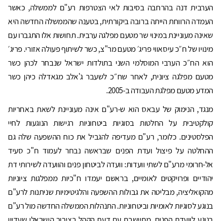
הערבית דנה בהרחבה בסיבות לאי הצטרפות רע"ם לממשלה, כאשר
העמדה הרווחת הייתה ברובה ביקורתית, בטענה שהממשלה החדשה היא
שאינה מעוניינת במינוי שר מטעם מפלגה ערבית. תחושות אלו התגברו עם
מינויו של ח״כ עיסאווי פריג׳ מטעם מר"צ, כשר לשיתוף פעולה אזורי. פריג׳
הוא הח״כ הערבי המוסלמי השני בתולדות ישראל שנבחר לכהן כשר
מטעם מפלגה ציונית, לאחר שח״כ לשעבר ג'אלב מגאדלה כיהן כשר
המדע מטעם מפלגת העבודה ב-2005.
מנגד, הנימוק של עבאס הוא ש-רע"ם אינה מעוניינת לשאת באחריות
קולקטיבית על החלטות בסוגיות ביטחוניות רגישות הנוגעות לחיי
הפלסטינים. כלומר, רע"ם מעדיפה להגביל את כוח ההשפעה שלה גם
ההחלטה על פיצול ועדת הפנים שבראשה נבחר לעמוד ח"כ סעיד
אל-חרומי מרע"ם לשתי וועדות: וועדה לביטחון פנים והוועדה לשירותי דת
יהודיים ופרויקטים לאומיים, בראשם יעמדו ח"כיות ממפלגות ציוניות
מהקואליציה, מבליטה את גבולות ההשפעה והלגיטימיות שניתנות לרע"ם
בנוגע לסוגיות לאומיות וביטחוניות. התנהלות הממשלה החדשה מול רע"ם
בנוגע לוועדת הפנים, מתיישבת עם דעת הקהל בציבור הישראלי שעדיין