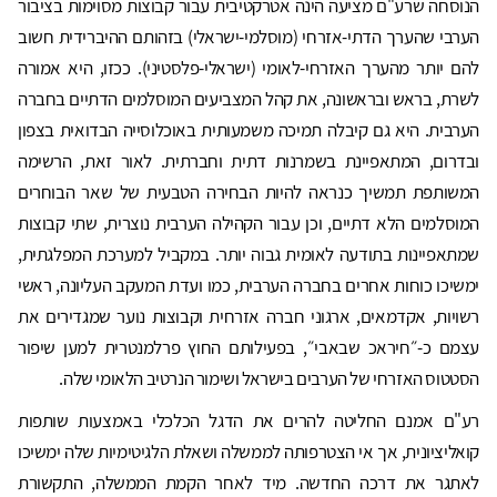
הנוסחה שרע"ם מציעה הינה אטרקטיבית עבור קבוצות מסוימות בציבור
הערבי שהערך הדתי-אזרחי (מוסלמי-ישראלי) בזהותם ההיברידית חשוב
להם יותר מהערך האזרחי-לאומי (ישראלי-פלסטיני). ככזו, היא אמורה
לשרת, בראש ובראשונה, את קהל המצביעים המוסלמים הדתיים בחברה
הערבית. היא גם קיבלה תמיכה משמעותית באוכלוסייה הבדואית בצפון
ובדרום, המתאפיינת בשמרנות דתית וחברתית. לאור זאת, הרשימה
המשותפת תמשיך כנראה להיות הבחירה הטבעית של שאר הבוחרים
המוסלמים הלא דתיים, וכן עבור הקהילה הערבית נוצרית, שתי קבוצות
שמתאפיינות בתודעה לאומית גבוה יותר. במקביל למערכת המפלגתית,
ימשיכו כוחות אחרים בחברה הערבית, כמו ועדת המעקב העליונה, ראשי
רשויות, אקדמאים, ארגוני חברה אזרחית וקבוצות נוער שמגדירים את
עצמם כ-״חיראכ שבאבי״, בפעילותם החוץ פרלמנטרית למען שיפור
הסטטוס האזרחי של הערבים בישראל ושימור הנרטיב הלאומי שלה.
רע"ם אמנם החליטה להרים את הדגל הכלכלי באמצעות שותפות
קואליציונית, אך אי הצטרפותה לממשלה ושאלת הלגיטימיות שלה ימשיכו
לאתגר את דרכה החדשה. מיד לאחר הקמת הממשלה, התקשורת