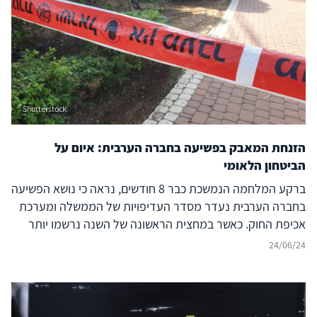
Shutterstock
הזנחת המאבק בפשיעה בחברה הערבית: איום על
הביטחון הלאומי
ברקע המלחמה הנמשכת כבר 8 חודשים, נראה כי נושא הפשיעה
בחברה הערבית נעדר מסדר העדיפויות של הממשלה ומערכת
אכיפת החוק. כאשר במחצית הראשונה של השנה נרשמו יותר
ממאה נרצחים במגזר הערבי, המשך הזנחת ההתמודדות עם
24/06/24
האלימות הגואה טומנת בחובה השלכות מסוכנות לביטחון
הלאומי של ישראל