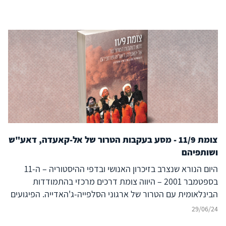
צומת 11/9 - מסע בעקבות הטרור של אל-קאעדה, דאע"ש
ושותפיהם
היום הנורא שנצרב בזיכרון האנושי ובדפי ההיסטוריה – ה-11
בספטמבר 2001 – היווה צומת דרכים מרכזי בהתמודדות
הבינלאומית עם הטרור של ארגוני הסלפייה-ג'האדייה. הפיגועים
המחרידים וחסרי התקדים בניו יורק ובוושינגטון הפכו את
29/06/24
"הג'האד העולמי" מתופעה שולית בזירה הבינלאומית לאיום