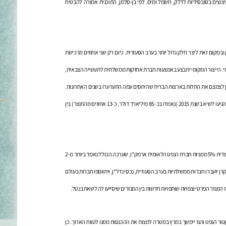
ל בצמצום התקציב (תקציב 2016 נמוך מתקציב 2015), לרבות קיצוצים בסובסידיות לדלק, חשמל ומים. לפי בן-סלמן, התוכנית אמורה להבטיח
במקום זאת ליצר חלק גדול יותר בערב הסעודית. כיום רק שני אחוזים מרכישת
מית והיעד לטווח הארוך, הוא כ-50 אחוזים ייצור מקומי. הייצור המקומי יתבצע באמצעות חברת אחזקות ממשלתית לתעשייה הצבאית,
פות, כמו רצון לצמצם את התלות בארצות הברית שהיחסים עמה התערערו בשנים האחרונות.
בנוסף ובכפוף למצב הביטחוני, נראה שסעודיה תאלץ לרסן את סך הוצאות הביטחון, שהגיעו לשיא בשנת 2015 (נאמדו בכ-85 מיליארד דולר, כ-13 אחוזים מהתוצר) בין
במאמץ לגיוס מקורות למימון ביצוע התוכנית, מתכוונת הממלכה להנפיק בבורסה הסעודית 5% ממניות חברת הנפט הלאומית ארמק"ו, שערכה הכולל נאמד ביותר מ-2
רן יועברו חברות ממשלתיות בערב הסעודית, נכסי נדל"ן, ויתווספו חברות בעולם
מגזר הפרטי וצפויות שותפויות חדשות בין המגזרים שיסייעו לה לשאת בנטל.
הנפט והגז יימשך במרץ במטרה למצות את ההכנסות ממנו לטווח הארוך. כן