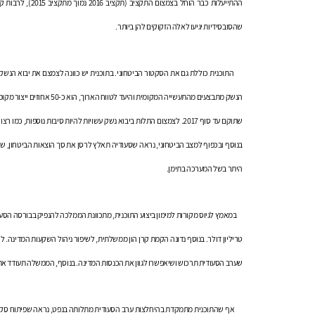
ההתייעלות כבר הוח
שהסובסידיות יגיעו לאלה הזקוקים להן ביותר.
התוכנית כוללת גם את הסקטור הביטחוני. בתוכנית יש כוונה לצמצם את יבוא הנשק ו
הנשק מתבצעים מהתעשייה המקו
שתוקם עד סוף 2017. לצמצום התלות ביבוא נשק עשויות להיות סיבות נוס
היתר בשל המערכה בתימן.
טריליון דולר. בנוסף נדונה הקמת קרן הון ממשלתית, לשיפור ניהול השקעות המדינה. לק
שערב הסעודית תרכוש ושיאפשרו לגוון את הכנסות המדינה. בנוסף, הממשלה תעודד את ה
אף שהתוכנית מתמקדת בהיחלצות ערב הסעודית מתלותה בנפט, נראה שפיתוח סקטור 