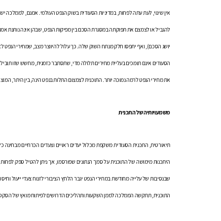
אין שינוי, לעת עתה לפחות, במדיניות הסעודית בשוק הנפט העולמי. אמנם, לממלכה יש
להגביל או לצמצם את תפוקתה במסגרת הסכם בין מפיקות הנפט, שבהן אינה נותנת אמון
יושג הסכם), ואף יתפסו חלק מנתח השוק שלה. כך עלול להיווצר מצב, שמחירי הנפט לא 
הסעודים אינם תומכים בעליית מחירים תלולה מדי, שתסתבר כזמנית, מחשש שזו תוביל לה
את מחירי הנפט לרמה נמוכה יותר. התוכנית לצמצום התלות בנפט הינה, בין היתר, המו
משמעויותיה של התכנית
תיאורטית, התכנית הסעודית משקפת מכלול יעדים ראויים וצעדים הכרחיים מבחינה כ
שבנסיבות של עלייה מחודשת במחירי הנפט יגבר הלחץ הציבורי לזנוח צעדי ייעול וחיס
התוכנית, תתקשה הממלכה לממן השקעות ותהליכים הדרושים לפיתוח מואץ של הסקטור