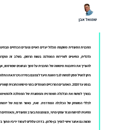
שמואל אבן
התכנית הסעודית משקפת מכלול יעדים ראויים וצעדים הכרחיים מבחינה
כלכלית, החיוניים לשרידות הממלכה בטווח הרחוק. בשלב זה מוקדם
להעריך את היתכנות מימושה של התכנית על סמך הנתונים שפורסמו, אך
ניתן להטיל ספק לפחות לגבי השגת היעד לצמצם במידה ניכרת את התלות
בנפט עד 2020.
האתגרים המרכזיים העומדים בפני מימוש התכנית קשורים
בצורך לפתוח את הכלכלה השמרנית והמסוגרת של הממלכה ולהתאימה
לכללי המשחק של הכלכלה המודרנית. זאת, כאשר תרבות של יזמות,
החיונית לפיתוח מגזר עסקי פרטי, מצומצמת בערב הסעודית, והאזרחים 
מהווה גם אתגר אישי לנסיך בן-סלמן. בדרכו עלולים לעמוד יריביו מתוך ב