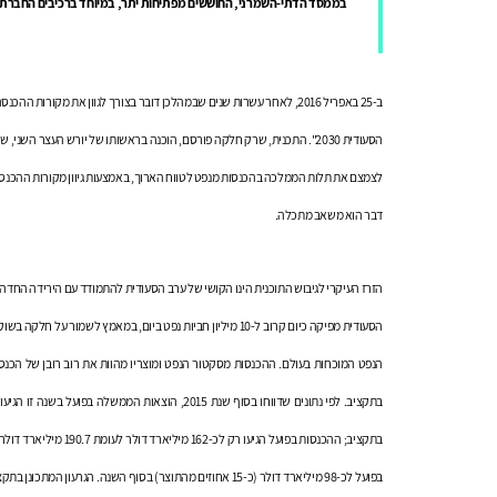
בממסד הדתי-השמרני, החוששים מפתיחות יתר, במיוחד ברכיבים החברתי
ב-25 באפריל 2016, לאחר עשרות שנים שבמהלכן דובר בצורך לגוון את מק
לצמצם את תלות הממלכה בהכנסות מנפט לטווח הארוך, באמצעות גיוון מקורות ההכנסה ו
דבר הוא משאב מתכלה.
הזרז העיקרי לגיבוש התוכנית הינו הקושי של ערב הסעודית להתמודד עם הירידה החדה 
הנפט המוכחות בעולם. ההכנסות מסקטור הנפט ומוצריו מהוות את רוב רובן של הכנסו