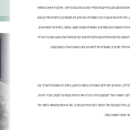
 אינטרס מובהק בהתייצבות מחירי נפט ברמה גבוהה יותר, אולם היא אינה נחפזת
. התרחיש הגרוע עבור ערב הסעודית הוא שהן לא תעמודנה בהתחייבויותיהן (אם
יעלו כמצופה והכנסות ערב הסעודית מנפט יקטנו. בנוסף, כמדיניות לטווח ארוך,
אצה בפיתוח תחליפי נפט ולקידוחי נפט יקרים שיעלו את היצע האנרגיה ויורידו
צא היחיד של ערב הסעודית מדילמות ארוכות הטווח האלה בשוק הנפט.
לכלית, החיוניים לשרידות הממלכה בטווח הרחוק. בשלב זה מוקדם להעריך את
היתכנות מימושה של התוכנית על סמך הנתונים שפורסמו, אך ניתן להטיל ספק לפחות לגבי השגת היעד לצמצם במידה ניכרת את התלות בנפט עד 2020. סביר להניח,
כון, ואילו בנסיבות של המשך רמת מחירים נמוכה, שהיא אחת מהנחות היסוד של
 שאינו 'מותנה-נפט'.