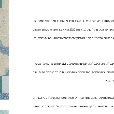
לת חובות, על חשבון העתיד. הסעודים מבינים שבדרך זו לא ניתן להמשיך עוד
שנים רבות, ועל כן נדרש לשנות מן היסוד את הבסיס הכלכלי – בהדרגה אך בקצב מואץ. יעד הביניים של בן-סלמן לשנת 2020 הוא ליצור מקורות נוספים לתקציב
שגם בשנות שפל בשוק הנפט לא תאלץ הממלכה לעמוד מול גירעונות גדולים, כפי
התוכנית אמורה לתת מענה גם בתחום התעסוקה – הן לצרכי הצמיחה והן לצמצום האבטלה. נתוני האבטלה הרשמיים עומדים על כ-11.6 אחוזים, אך בפועל האבטלה
ת ומהטבות מפליגות, בעוד אחרים אינם מעוניינים לעבוד בעבודות כפיים ואלה
2.
נסה חדשים, שהנם פחות תנודתיים משוק הנפט, וכן התייעלות. בין המגזרים
כה אין כיום תעשיה בהיקף משמעותי שאינה מבוססת על הנפט ותוצריו. בתחום