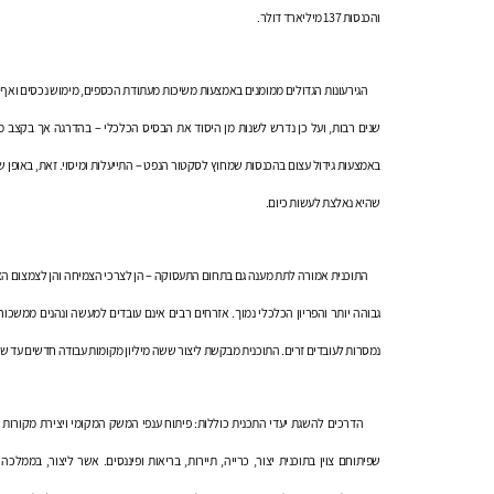
והכנסות 137 מיליארד דולר.
הגירעונות הגדולים ממומנים באמצעות משיכות מעתודת הכספים, מימוש נכסים ואף נטי
באמצעות גידול עצום בהכנסות שמחוץ לסקטור הנפט – התייעלות ומיסוי. זאת, באופן 
שהיא נאלצת לעשות כיום.
גבוהה יותר והפריון הכלכלי נמוך. אזרחים רבים אינם עובדים למעשה ונהנים ממשכורו
נמסרות לעובדים זרים. התוכנית מבקשת ליצור ששה מיליון מקומות עבודה חדשים עד שנת 030
הדרכים להשגת יעדי התכנית כוללות: פיתוח ענפי המשק המקומי ויצירת מקורות הכ
שפיתוחם צוין בתוכנית יצור, כרייה, תיירות, בריאות ופיננסים. אשר ליצור, בממל