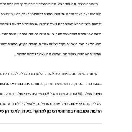
האתגרים המרכזיים העומדים בפני מימוש התכנית קשורים בצורך לפתוח את הכל
המודרנית. זאת, כאשר תרבות של יזמות, החיונית לפיתוח מגזר עסקי פרטי, מצומצמ
צרכיהם. מצב זה הביא סעודים רבים לאמץ מנטליות של התייחסות לזכאות לשירותים
ברווחי הנפט הטבות זמניות מהשליטים, כי אם זכויות המגיעות להם בגין היותם אזרחי
להתערער גם חובת הנאמנות בקרב קבוצות אזרחים. משימת הקיצוץ בהטבות לאזרחי
והחתרנות האיראנית. כלומר, מימוש התוכנית הוא אתגר ליציבות הפנימית.
קידום התכנית מהווה גם אתגר אישי לנסיך בן-סלמן. בדרכו עלולים לעמוד יריביו מתו
בממסד הדתי-השמרני, החוששים מפתיחות יתר, במיוחד ברכיבים החברתיים של התוכנ
תושבי הממלכה (50 אחוזים הם מתחת לגיל 25), המייחל
יפגע לא רק במוניטין שלו ובסיכויו לרשת את כס המלוכה, אלא עלול אף לדרדר את מצב
הדעות המובעות בפרסומי המכון למחקרי ביטחון לאומי הן ש