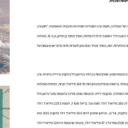
ים של התכנית.
ורות ההכנסה של הממלכה, חשפה ערב הסעודית רשמית את התוכנית השאפתנית: "חזון ערב
הסעודית 2030". התכנית, שרק חלקה פורסם, הוכנה בראשותו של יורש העצר השני, שר ההגנה ויו"ר המועצה לכלכלה ופיתוח, הנסיך מחמד בן-סלמן, בן ה-31. מטרתה
התייעלות. זאת, מאחר ומחיר הנפט נתון לתנודות חדות על פני שנים ובסופו של
בהכנסות מנפט, שמתבטאת בין היתר בגירעון גדול בתקציב ובירידה ביתרות. ערב
הסעודית מפיקה כיום קרוב ל-10 מיליון חביות נפט ביום, במאמץ לשמור על חלקה בשוק עולמי. ברשותה עתודת נפט מוכחות של 268 מיליארד חביות, כשישית מעתודות
ת הממלכה. בעקבות ירידת ההכנסות מנפט וחריגה בהוצאות נפער גירעון גדול
בתקציב. לפי נתונים שדווחו בסוף שנת 2015, הוצאות הממשלה בפועל בשנה זו הגיעו לכ-260 מיליארד דולר (שווה ערך בריאל סעודי), לעומת 229.3 מיליארד דולר
בתקציב; ההכנסות בפועל הגיעו רק לכ-162 מיליארד דולר לעומת 190.7 מיליארד דולר בתקציב; ועל כן - הגירעון שתוכנן להיות 38.6 מיליארד דולר בתקציב 2015 הגיע
בפועל לכ-98 מיליארד דולר (כ-15 אחוזים מהתוצר) בסוף השנה. הגרעון המתכונן בתקציב 2016 עומד על כ-87 מיליארד דולר, בהנחה שהוצאות יהיו 224 מיליארד דולר