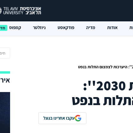
ת
אודות
מדיה
פודקאסט
ניוזלטר
קמפוס
אירו
''חזון ערב הסעודית 2030'':
תלות בנפט
עקבו אחרינו בגוגל