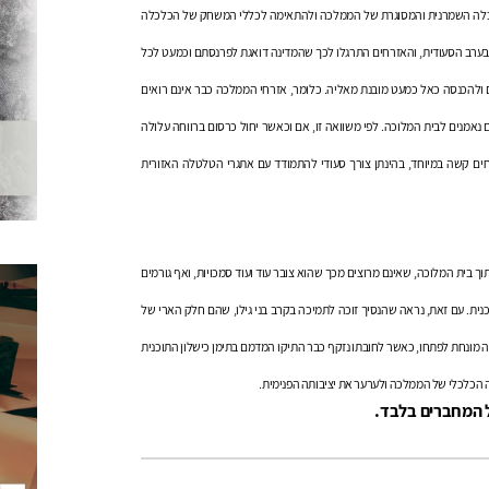
כלה השמרנית והמסוגרת של הממלכה ולהתאימה לכללי המשחק של הכלכלה
ת בערב הסעודית, והאזרחים התרגלו לכך שהמדינה דואגת לפרנסתם וכמעט לכל
 ולהכנסה כאל כמעט מובנת מאליה. כלומר, אזרחי הממלכה כבר אינם רואים
ם נאמנים לבית המלוכה. לפי משוואה זו, אם וכאשר יחול כרסום ברווחה עלולה
ם קשה במיוחד, בהינתן צורך סעודי להתמודד עם אתגרי הטלטלה האזורית
ך בית המלוכה, שאינם מרוצים מכך שהוא צובר עוד ועוד סמכויות, ואף גורמים
ית. עם זאת, נראה שהנסיך זוכה לתמיכה בקרב בני גילו, שהם חלק הארי של
ים לשינוי. אולם, חובת ההוכחה מונחת לפתחו, כאשר לחובתו נזקף כבר התיקו המדמם בתימן כישלון התוכנית
ה הכלכלי של הממלכה ולערער את יציבותה הפנימית.
ל המחברים בלבד.