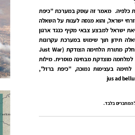
ית כלפיה. מאמר זה עוסק במערכת "כיפת
רחי ישראל, והוא מנסה לענות על השאלה
את ישראל למבצע צבאי מקיף כנגד ארגון
אלה תידון תוך שימוש במערכת עקרונות
מתחום המוסר (Jus ad Bellum), שהיא חלק מתורת הלחימה הצודקת (Just War
ציאה למלחמה מוצדקת מבחינה מוסרית. מילות
חימה בעצימות נמוכה, "כיפת ברזל",
ל המחברים בלבד.