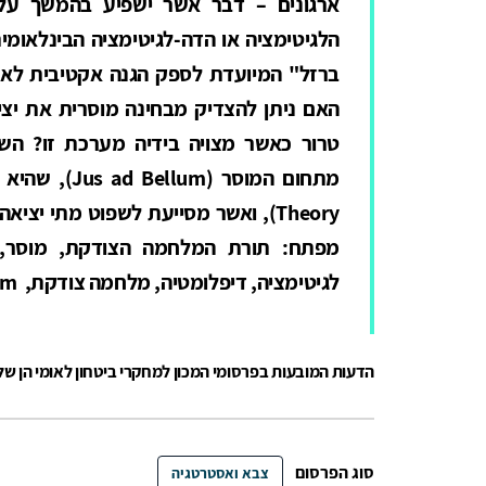
ארגונים – דבר אשר ישפיע בהמשך על
הלגיטימציה או הדה-לגיטימציה הבינלאומ
ברזל" המיועדת לספק הגנה אקטיבית לאז
האם ניתן להצדיק מבחינה מוסרית את יצי
טרור כאשר מצויה בידיה מערכת זו? הש
Theory), ואשר מסייעת לשפוט מתי י
מפתח: תורת המלחמה הצודקת, מוסר, ל
לגיטימציה, דיפלומטיה, מלחמה צודקת, jus ad bellum
הדעות המובעות בפרסומי המכון למחקרי ביטחון לאומי הן ש
סוג הפרסום
צבא ואסטרטגיה