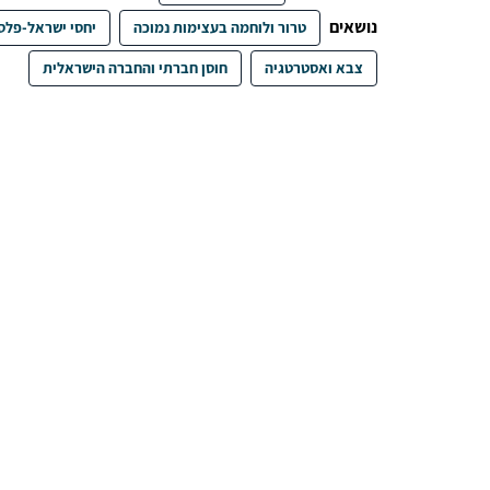
נושאים
טרור ולוחמה בעצימות נמוכה
יחסי ישראל-פלס
צבא ואסטרטגיה
חוסן חברתי והחברה הישראלית