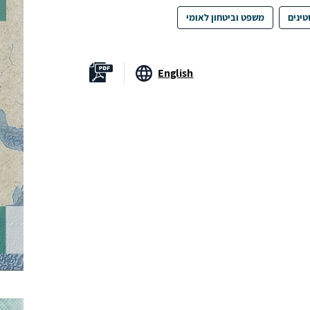
טינים
משפט וביטחון לאומי
English