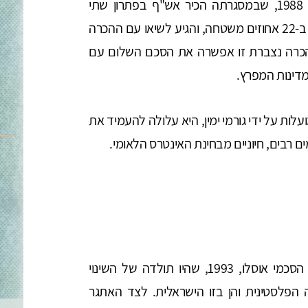
הנשיא סאדאת לישראל המשיך בהכרזת אלג'יר 1988, שבמסגרתה הכיר אש"ף בפתרון שתי
מדינות תוך וויתור על "פלסטין הגדולה" והסתפקות ב-22 אחוזים משטחה, והגיע לשיאו עם ההכרה
טינית בישראל בהסכם העקרונות מ-1993. הכרה נצברת זו אפשרה את הסכם השלום עם
מדינות המפרץ.
 על ידי גורמי ימין, היא עלולה להעמיד את
ים רבים, חיוניים מבחינת האינטרס הלאומי.
כוננה בעקבות החתימה על הסכמי אוסלו, 1993, שהיו תולדה של השינוי
הפלסטינית והן בזו הישראלית. לצד האתגר