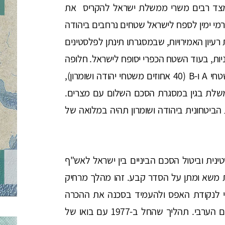
 מצד רבים משרי ממשלת ישראל להקריס את
מי ימין לספח לישראל שטחים נרחבים ביהודה
עיון האמירויות, שבמסגרתו תינתן לפלסטינים
ת, בעוד השטח הכפרי יסופח לישראל. חלופה
נוספת היא שליטה אזרחית עצמאית פלסטינית בשטחי A ו-B (40 אחוזים משטחי יהודה ושומרון),
ממשלת בגין במסגרת הסכם השלום עם מצרים.
הביטחונית ביהודה ושומרון תהיה במלואה של
ית וביטול הסכם הביניים בין ישראל לאש"ף
את משא ומתן על הסדר קבע. זהו מהלך מרחיק
י לנקודת האפס ולהעמיד בסכנה את ההכרה
האזורית בישראל וההשלמה עם קיומה מצד העולם הערבי. תהליך שהחל ב-1977 עם בואו של