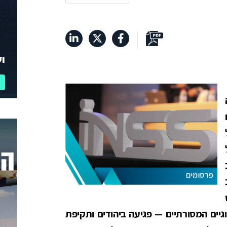
וע
גיים המסורתיים — פגיעה ביהודים ותקיפת