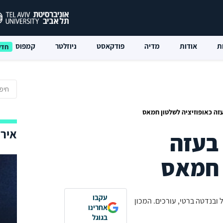
ת
אודות
מדיה
פודקאסט
ניוזלטר
קמפוס
זה כאופוזיציה לשלטון חמאס
אירו
בעזה
 חמאס
עקבו
ובנדטה ברטי, עורכים. המכון
אחרינו
בגוגל