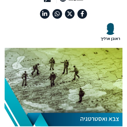
ראובן ארליך