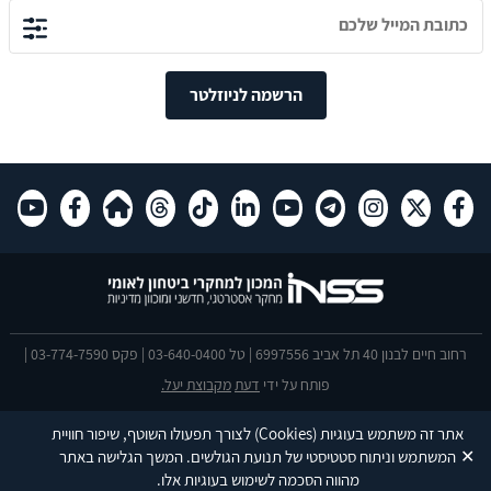
הרשמה לניוזלטר
רחוב חיים לבנון 40 תל אביב 6997556 | טל 03-640-0400 | פקס 03-774-7590 |
פותח על ידי
דעת
מקבוצת יעל.
הצהרת נגישות
אתר זה משתמש בעוגיות
(Cookies)
לצורך תפעולו השוטף, שיפור חוויית
This site is protected by reCAPTCHA and the Google
Privacy Policy
and
✕
המשתמש וניתוח סטטיסטי של תנועת הגולשים. המשך הגלישה באתר
Terms of Service
apply.
מהווה הסכמה לשימוש בעוגיות אלו.