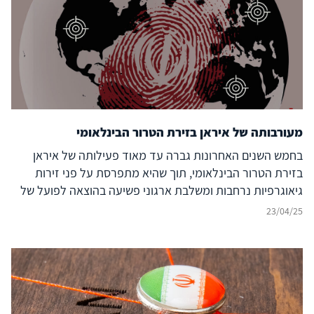
מעורבותה של איראן בזירת הטרור הבינלאומי
בחמש השנים האחרונות גברה עד מאוד פעילותה של איראן
בזירת הטרור הבינלאומי, תוך שהיא מתפרסת על פני זירות
גיאוגרפיות נרחבות ומשלבת ארגוני פשיעה בהוצאה לפועל של
פעולות טרור. אף שמרבית ניסיונות הפיגוע האיראניים סוכלו, לא
23/04/25
לעולם חוסן ולא ניתן להבטיח כי כך יהיה גם בהמשך. לפיכך יש
לבחון את מאפייני השימוש האיראני בטרור על מנת להגביר את
הסיכויים לבלימתו. מזכר זה בוחן את מדיניות הפעלת הטרור
האיראנית בזירה הבינלאומית בחמש השנים האחרונות, את
המגמות שאפיינו אותה ואת דרכי הפעולה שלה, תוך מיקומן
בהקשר ההיסטורי הרחב של השימוש האיראני בטרור לאורך