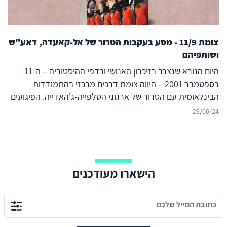
צומת 11/9 - מסע בעקבות הטרור של אל-קאעדה, דאע"ש
ושותפיהם
היום הנורא שנצרב בזיכרון האנושי ובדפי ההיסטוריה – ה-11
בספטמבר 2001 – היווה צומת דרכים מרכזי בהתמודדות
הבינלאומית עם הטרור של ארגוני הסלפייה-ג'האדייה. הפיגועים
המחרידים וחסרי התקדים בניו יורק ובוושינגטון הפכו את
29/06/24
"הג'האד העולמי" מתופעה שולית בזירה הבינלאומית לאיום
הטרור העיקרי מאז ועד היום. מתקפת הטרור ההיא שינתה את
ההתייחסות של ארצות הברית ושל מדינות המערב כלפי האיום
הגלובלי המתפתח, והן הפעילו נגדו מגוון אמצעים צבאיים,
הישארו מעודכנים
פוליטיים, משפטיים, דיפלומטיים וכלכליים ואף יצאו לשלוש
מלחמות באפגניסטן, בעיראק ובסוריה בשם "המלחמה בטרור
העולמי". מדינת ישראל, שצברה ניסיון רב בלחימה בטרור
הפלסטיני והשיעי, נדרשה לבצע התאמות במדיניות הביטחון
שלה למול הטרור הג'האדיסטי הסוני, שכוון נגד יעדים ישראליים