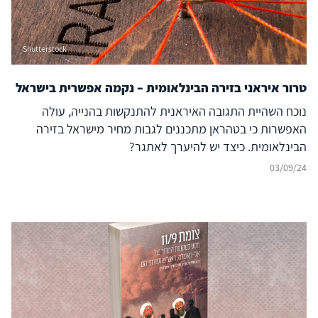
השנים. בחינת מדיניות הטרור האיראנית מצביעה על מגמה
מדאיגה, המראה כי איראן דבקה בהפעלת טרור בינלאומי ואף
Shutterstock
מעצימה את מאמציה בהקשר זה, תוך נכונות להסתכן בחיכוך
עם מדינות רבות על מנת לממש את מדיניותה. מגמה זו מחייבת
תשומת לב, הן בפני עצמה והן משום שהיא סימן לתעוזת יתר
טרור איראני בזירה הבינלאומית – נקמה אפשרית בישראל
ולהפגנת ביטחון מצד איראן בעצם הפרת הנורמות הבינלאומיות
נוכח השהיית התגובה האיראנית להתנקשות בהנייה, עולה
והריבונות של מדינות, שעשויות לבוא לידי ביטוי גם בהקשרים
האפשרות כי בטהראן מתכננים לגבות מחיר מישראל בזירה
אחרים.
הבינלאומית. כיצד יש להיערך לאתגר?
03/09/24