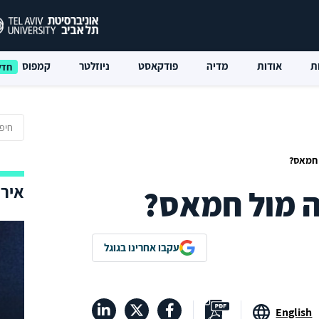
ת
אודות
מדיה
פודקאסט
ניוזלטר
קמפוס
 חמאס?
אירו
 מול חמאס?
עקבו אחרינו בגוגל
English