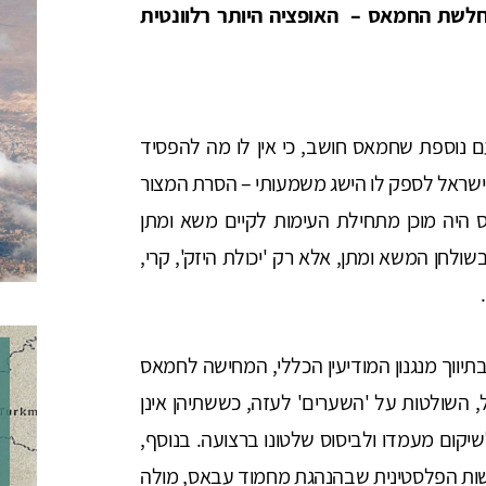
לשת החמאס – האופציה היותר רלוונטית
 של אוגוסט 2014 התברר פעם נוספת שחמאס חושב, כי אין לו מה להפסיד
 וישראל לספק לו הישג משמעותי – הסרת המצור
היה מוכן מתחילת העימות לקיים משא ומתן
ולחן המשא ומתן, אלא רק 'יכולת היזק', קרי,
יווך מנגנון המודיעין הכללי, המחישה לחמאס
, השולטות על 'השערים' לעזה, כששתיהן אינן
שיקום מעמדו ולביסוס שלטונו ברצועה. בנוסף,
ת הפלסטינית שבהנהגת מחמוד עבאס, מולה