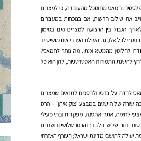
לסטיני. חמאס מתוסכל מהעובדה, כי למצרים
יב את שילוב הרשות, אם בנוכחות במעברים
ורך הגבול בין הרצועה למצרים ואם בסימון
סף לכל אלו, גם העולם הערבי אינו מושיט יד
דרו לחלוטין מהמשא ומתן. מה נותר לחמאס?
ץ להשגת התמורות האסטרטגיות, להן הוא כל
 לרדת על ברכיו ולהסכים לתנאים שמצרים
 שורה של הישגים במבצע 'צוק איתן' – הרס
צעי לחימה, אתרי אחסנה, מפקדות ובתי פעילי
ממלאי הרקטות נותר שליש בלבד; נהרסו שלושים ושתיים
ת יעילה לתושבי מדינת ישראל; העורף האזרחי