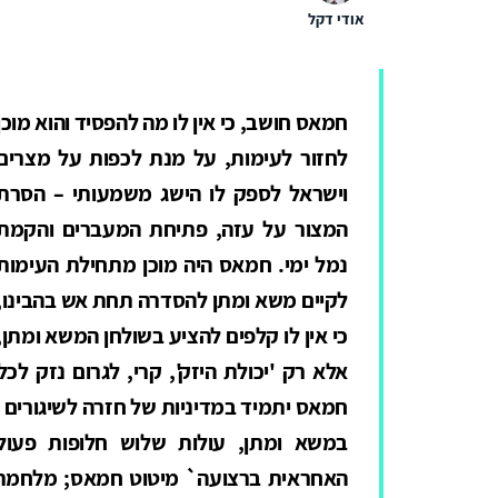
אודי דקל
חמאס חושב, כי אין לו מה להפסיד והוא מוכן
לחזור לעימות, על מנת לכפות על מצרים
וישראל לספק לו הישג משמעותי – הסרת
המצור על עזה, פתיחת המעברים והקמת
נמל ימי. חמאס היה מוכן מתחילת העימות
לקיים משא ומתן להסדרה תחת אש בהבינו,
כי אין לו קלפים להציע בשולחן המשא ומתן,
אלא רק 'יכולת היזק', קרי, לגרום נזק ל
חמאס יתמיד במדיניות של חזרה לשיגורים ול
במשא ומתן, עולות שלוש חלופות פעו
האחראית ברצועה` מיטוט חמאס; מלחמת 