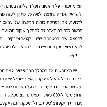
הוא מתמודד על ההגמוניה ועל השליטה במחנה הפ
ולישראל עמדה נחרצת ולפיה כל פתרון לעזה מחי
לרצועה, אם בפריסת כוחות הביטחון של עבאס לא
הרשות ככתובת האחראית לתהליך שיקום הרצועה. בנו
לחמאס: שתי הפטרונים שלו – קטאר וטורקיה – הו
לנהל משא ומתן תחת אש ובכך להמשיך ולהפעיל לח
כך זקוק.
יש המחפשים את המהלך הצבאי שיביא את חמאס
מציבה כדי להגיע להפסקת האש. לישראל יש עד כה
תשתיות הטרור ברצועה, בדגש על תשתיות ייצור אמ
טרור; מעל ל-600 פעילי חמאס נהרגו; 
מנהרות התקפיות; 'כיפת ברזל' סיפקה הגנה אקטיבי