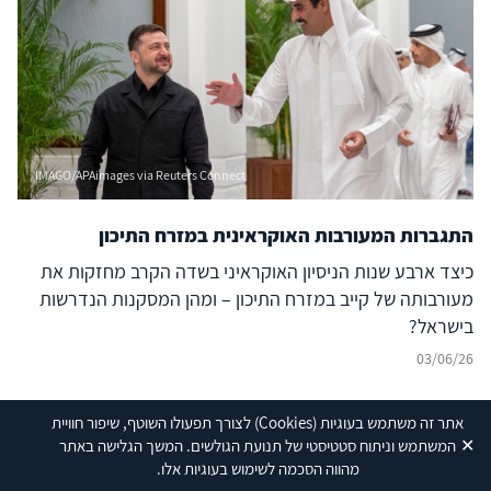
IMAGO/APAimages via Reuters Connect
התגברות המעורבות האוקראינית במזרח התיכון
כיצד ארבע שנות הניסיון האוקראיני בשדה הקרב מחזקות את
מעורבותה של קייב במזרח התיכון – ומהן המסקנות הנדרשות
בישראל?
03/06/26
אתר זה משתמש בעוגיות
(Cookies)
לצורך תפעולו השוטף, שיפור חוויית
✕
המשתמש וניתוח סטטיסטי של תנועת הגולשים. המשך הגלישה באתר
מהווה הסכמה לשימוש בעוגיות אלו.