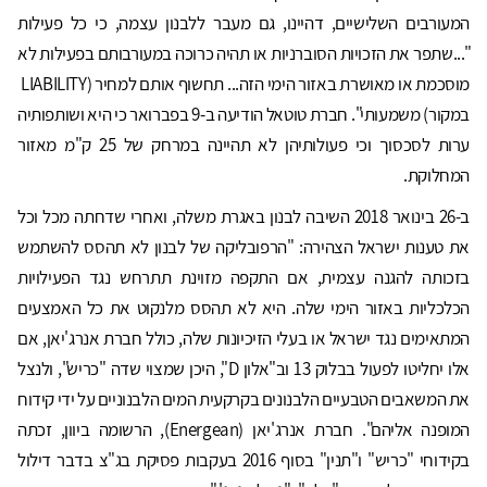
המעורבים השלישיים, דהיינו, גם מעבר ללבנון עצמה, כי כל פעילות
"...שתפר את הזכויות הסוברניות או תהיה כרוכה במעורבותם בפעילות לא
מוסכמת או מאושרת באזור הימי הזה... תחשוף אותם למחיר (LIABILITY
במקור) משמעותי". חברת טוטאל הודיעה ב-9 בפברואר כי היא ושותפותיה
ערות לסכסוך וכי פעולותיהן לא תהיינה במרחק של 25 ק"מ מאזור
המחלוקת.
ב-26 בינואר 2018 השיבה לבנון באגרת משלה, ואחרי שדחתה מכל וכל
את טענות ישראל הצהירה: "הרפובליקה של לבנון לא תהסס להשתמש
בזכותה להגנה עצמית, אם התקפה מזוינת תתרחש נגד הפעילויות
הכלכליות באזור הימי שלה. היא לא תהסס מלנקוט את כל האמצעים
המתאימים נגד ישראל או בעלי הזיכיונות שלה, כולל חברת אנרג'יאן, אם
אלו יחליטו לפעול בבלוק 13 וב"אלון D", היכן שמצוי שדה "כריש", ולנצל
את המשאבים הטבעיים הלבנונים בקרקעית המים הלבנוניים על ידי קידוח
המופנה אליהם". חברת אנרג'יאן (Energean), הרשומה ביוון, זכתה
בקידוחי "כריש" ו"תנין" בסוף 2016 בעקבות פסיקת בג"צ בדבר דילול