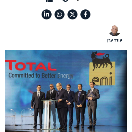
עודד ערן