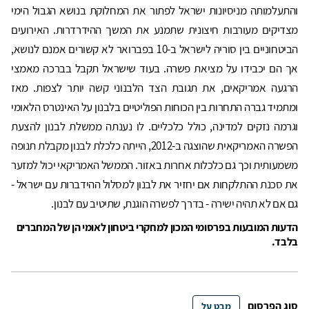
והתעלמותה מניסיונות ישראל לפתור את המחלוקת בנושא הגבול הימי
מצדיקים מעורבות חיצונית שתמנע את המשך ההידרדרות. האירועים
הביטחוניים בין סוריה לישראל ב-10 בפברואר לא קשורים אמנם לנושא,
אך הם יכבידו על מציאת פשרה. בעוד שישראל תקבל בברכה מאמצי
הרגעה אמריקאים, את תגובת הצד הלבנוני קשה יותר לצפות. מאז
ומתמיד גברה התחרות בין הכוחות הפוליטיים בלבנון על האינטרס הלאומי
וגרמה נזקים למדינה, כולל כלכליים. לו נענתה ממשלת לבנון להצעת
הפשרה האמריקאית שהוצגה ב-2012, הייתה כלכלת לבנון מקבלת תנופה
משמעותית וכך גם כלכלות אחרות באזור. הממשל האמריקאי יכול למזער
את סכנת ההתלקחות אם יחזיר את לבנון למסלול ההידברות עם ישראל -
גם אם לא תהיה ישירה - בדרך לפשרה הוגנת, שתיטיב עם לבנון.
הדעות המובעות בפרסומי המכון למחקרי ביטחון לאומי הן של המחברים
בלבד.
סוג הפרסום
מבט על