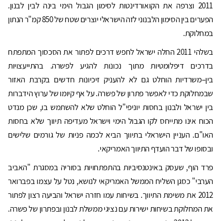
2011 וצרפה את הקואורדינטות לסימון הגבול הימי בינה לבין לבנון.
הפערים בין הסימון הלבנוני לזה הישראלי יוצרים שטח של 850 קמ"ר הנתון
במחלוקת.
בשלהי 2011 החלה ישראל לחפש דרכים לפתור את הסכסוך המתפתח
בדרכים דיפלומטיות מתוך נכונות להגיע לפשרה. בהתייעצויות
בין–משרדיות הוחלט גם לא להעניק זיכיונות חדשים בקרבת האזור
שבמחלוקת כדי לאפשר פתרון של פשרה. על אף קיומו של ערוץ הידברות
בין ישראל ולבנון בחסות יוניפי"ל הוחלט שלא להשתמש בו, שכן מנדט
הכוח אינו מתייחס לקו הגבול הימי וישראל מעדיפה תיווך שלא בחסות
האו"ם. העניין הישראלי בתיווך הביא לכמה פניות של גורמים שלישים
ובסופו של דבר הועדף התיווך האמריקאי.
פרד הוף, שעסק באינטנסיביות בהתפתחויות בסוריה במסגרת "האביב
הערבי" כסגן השליח הממשל האמריקאי לנושא, נטל על עצמו בפברואר
2012 את משימת התיווך. בשיחות עמו חזרה ישראל והביעה רצון לפתור
את המחלוקת בשיחות ישירות עם נציגי ממשלת לבנון ובפתרון של פשרה.