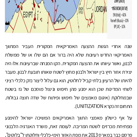
שנה אחרי הגשת ההצעה האמריקאית המקורית העביר המתווך
האמריקאי החדש רעיונות שלא היה ברור אם הם שלו או של ממשלת
לבנון, ואשר עיוותו את ההצעה המקורית. הקו המנחה שברעיונות אלו היה
יצירת אזור חיץ בין ישראל ולבנון מחוץ לשטח שאותו תובעת לבנון. מעבר
להיותו של הרעיון בלתי קביל לחלוטין, הוא גם עלול ליצור נזק כלכלי רציני
לשתי המדינות שכן הוא ימנע מהן חיפוש וניצול מוסכם של גז בשטח
שבמחלוקת (איגום מאמצים של חיפוש ופיתוח של שדה חוצה גבולות.
התחום זה נקרא UNITIZATION).
על אף כישלון מאמצי התווך האמריקאים המשיכה ישראל להימנע
מפתיחת מכרזים לשטח המריבה. לעומת זאת, משרד האנרגיה הלבנוני
פרסם כבר במארס 2013 את מפת האזור הימי-כלכלי וחלוקתו ל"בלוקים",