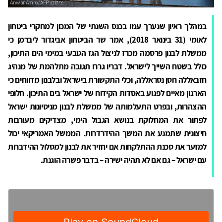
במהלך ראיון שנערך עמו בכנס השנתי של המכון למחקרי ביטחון
לאומי (31 בינואר 2018), אמר שר הביטחון אביגדור ליברמן כי
ממשלת לבנון פרסמה מכרז לניצול הגז הטבעי במימי הים התיכון,
כולל בשטח השייך לישראל. דבריו גררו תגובה מתלהמת של מנהיג
חזבאללה חסן נסראללה, וכלי התקשורת בישראל ובלבנון מדווחים כי
הארגון מאיים לפגוע באסדות הקידוח של ישראל בים התיכון. חלופי
ההצהרות, ובפרט התעלמותה של ממשלת לבנון מניסיונות ישראל
לפתור את המחלוקת בנושא הגבול הימי, מצדיקים מעורבות
חיצונית שתמנע את המשך ההידרדרות. הממשל האמריקאי יכול
למזער את סכנת ההתלקחות אם יחזיר את לבנון למסלול ההידברות
עם ישראל – גם אם לא תהיה ישירה – בדבר פשרה הוגנת.