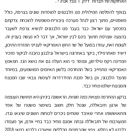
האחזקות של חברות "דלק" ו"נובל אנרג'י".
בנוסף להסלמה המילולית פנו הלבנונים למוסדות שונים בצרפת, כולל
משפטיים, מתוך רצון לנהל מערכה ציבורית-משפטית להוכחת צדקתם
בסכסוך עם ישראל. כבר בעבר פנו הלבנונים לנשיא צרפת לשעבר
בהצעה שצרפת תתווך בינם לבין ישראל, אך דבר לא נעשה בעניין זה.
לעומת זאת, עוזרו בפועל של שר החוץ האמריקאי לענייני המזרח התיכון,
דיוויד סאתרפילד, ביקר באחרונה בישראל ובלבנון כהכנה לביקור מזכיר
המדינה רקס טילרסון, ונמסר כי הוא העלה גם את נושא הגז. המאמץ
האמריקאי מתחייב בשל ההחרפה בלשון האיומים המושמעים, במיוחד
מהצד הלבנוני, וכן בשל סכנת ההידרדרות לעימות צבאי שבו המנצח
והמנוצח ישלמו מחיר כבד.
ברקע ההחרפה מצויות כמה סוגיות. הראשונה ביניהן היא תחושת העוצמה
של ארגון חזבאללה, שנטל חלק חשוב בשימור משטרו של אסד
והתאוששותו אחרי שאיבד שטחים ניכרים לכוחות השונים שיצאו נגדו.
המעורבות של חזבאללה גבתה אמנם מחיר כבד בחיי אדם, אך מעמדו
בלבנון לא נחלש. צפוי שהבחירות הכלליות שייערכו בלבנון במאי 2018