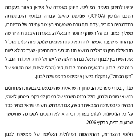
יביאו לחיזוק מעמדו הפוליטי. חיזוק מעמדה של איראן באזור בעקבות
הסכם הגרעין (JCPOA) שנתפס כהישג עבורה ובנוסף התבססותה
ההדרגתית בסוריה, עד היותה גורם משמעותי בעיצוב עתידה של מדינה זו,
משליך כמובן גם על השותף הזוטר חזבאללה. באגרת הלבנונית החריפה
מן החודש שעבר אפשר לזהות את טון האיומים שנוקט מזה שנים מזכ"ל
חזבאללה חסן נצראללה בנושא הגז הטבעי בים התיכון - שעד כה לא ליווה
את השיח בין לבנון וישראל. גם ההחלטה של ישראל לחזק את גדר הגבול
בינה לבין לבנון, ובקטעים ממנה לבנות קיר (מבלי לשנות את התוואי של
"הקו הכחול"), נתקלת בלשון איומים מצד ממשלת לבנון.
מנגד, בכירי מערכת הביטחון הישראלית שהתבטאו בשבועות האחרונים
בנושאי סוריה ולבנון, כולל בכנס השנתי של המכון למחקרי ביטחון לאומי,
הבהירו כי במערכה הצבאית הבאה, אם תתרחש, תשית ישראל מחיר כבד
על כל הניסיונות לפגוע בעורף, וכי היא לא תסכים למערכה שתימשך
שבועות רבים, כבקיץ 2006.
חלופי ההצהרות, ההתלהמות המילולית האלימה של ממשלת לבנון