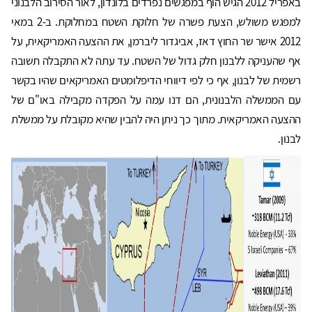
באפריל 2012 הגיש הוף במפגשים נפרדים בלונדון, לאור הסירוב הלבנוני
למפגש משולש, הצעת פשרה של חלוקת השטח במחלוקת. ב-2 במאי
2012 אישר שר החוץ דאז, אביגדור ליברמן, את ההצעה האמריקאית, על
אף שהעניקה ללבנון חלק גדול של השטח. עד עתה לא התקבלה תשובה
רשמית של לבנון, אף כי לפי דיווחי הדיפלומטים האמריקאים שהיו בקשר
עם הממשלה הלבנונית, הם דנו עמה על הפקדה מקבילה באו"ם של
ההצעה האמריקאית. מתוך כך ניתן היה להבין שהיא מקובלת על ממשלת
לבנון.