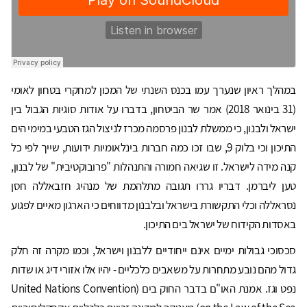
במהלך ראיון שנערך עמו בכנס השנתי של המכון למחקרי בטחון לאומי
(31 בינואר 2018) אמר שר הביטחון, בדברו על אודות סוגיות הגבול בין
ישראל ולבנון, כי ממשלת לבנון פרסמה מכרז לניצול הגז הטבעי במימי הים
התיכון וכי בלוק 9, שבו זכו כמה חברות בינלאומיות ידועות, שייך לפי כל
קנה מידה לישראל. זו שגיאה חמורה והתנהלות "פרובוקטיבית" של לבנון,
טען ליברמן. דבריו גררו תגובה מתלהמת של מנהיג חזבאללה חסן
נסראללה וכלי התקשורת בישראל ובלבנון מדווחים כי הארגון מאיים לפגוע
באסדות הקידוח של ישראל בים התיכון.
סכסוכי גבולות ימיים אינם ייחודיים ללבנון וישראל, וכמו מקרה זה חלק
גדול מהם נובע מתחרות על משאבים כלכליים - יהיו אלו אזורי דיג או שדות
נפט וגז. אמנת האו"ם בדבר החוק בים (United Nations Convention