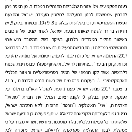
בעגה המקצועית אלו אזורים שלגביהם מתנהלים המכרזים. מן המפה ניתן
להבחין שממשלת לבנון התעלמה לחלוטין מעמדת ישראל ומהצעת
הפשרה האמריקאית, וכי בשלושת הבלוקים 8, 9 ו-10, ובמיוחד בלוק 9, יש
חדירה ברורה לשטח שאותו תובעת ישראל. לאחר שנים של עיכובים
באישור תהליך המכרזים בלבנון, בעיקר בשל המשבר הנשיאותי
והממשלתי במדינה זו, התחדשה הפעילות בנושא המכרזים. ב-2 בפברואר
2017 התלוננה ישראל על כוונת לבנון להעניק זיכיונות ועל כוונתה להגן על
זכויותיה, וכן הביעה "....פתיחות לדיאלוג ולשיתוף פעולה עם מדינות שכנות
רלבנטיות אשר לקו הצפוני של המים הטריטוריאליים והאזור הכלכלי
האקסקלוסיבי ...". בעקבות פרסומים של רשות הנפט הלבנונית , ב-21
בדצמבר 2017 פנתה ישראל פעם נוספת למזכ"ל האו"ם בתלונה על
הענקת הזיכיון בבלוק 9 לקונסורציום, הכולל את חברת "טוטאל"
הצרפתית, "אני" האיטלקית ו"נובטק" הרוסית, ללא הסכמת ישראל,
בניגוד גמור לעמדתה ולקריאתה לדיאלוג ושיתוף פעולה. כן הודיעה ישראל
שלא תתיר כל פעילות כלכלית בלתי מוסכמת ומורשית ושהיא מצרה על כי
ממשלת לבנון התעלמה מקריאתה לדיאלוג. ישראל מזכירה לכל