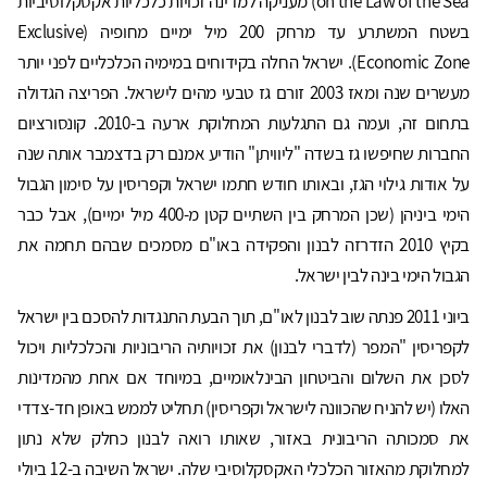
on the Law of the Sea) מעניקה למדינה זכויות כלכליות אקסקלוסיביות
בשטח המשתרע עד מרחק 200 מיל ימיים מחופיה (Exclusive
Economic Zone). ישראל החלה בקידוחים במימיה הכלכליים לפני יותר
מעשרים שנה ומאז 2003 זורם גז טבעי מהים לישראל. הפריצה הגדולה
בתחום זה, ועמה גם התגלעות המחלוקת ארעה ב-2010. קונסורציום
החברות שחיפשו גז בשדה "ליוויתן" הודיע אמנם רק בדצמבר אותה שנה
על אודות גילוי הגז, ובאותו חודש חתמו ישראל וקפריסין על סימון הגבול
הימי ביניהן (שכן המרחק בין השתיים קטן מ-400 מיל ימיים), אבל כבר
בקיץ 2010 הזדרזה לבנון והפקידה באו"ם מסמכים שבהם תחמה את
הגבול הימי בינה לבין ישראל.
ביוני 2011 פנתה שוב לבנון לאו"ם, תוך הבעת התנגדות להסכם בין ישראל
לקפריסין "המפר (לדברי לבנון) את זכויותיה הריבוניות והכלכליות ויכול
לסכן את השלום והביטחון הבינלאומיים, במיוחד אם אחת מהמדינות
האלו (יש להניח שהכוונה לישראל וקפריסין) תחליט לממש באופן חד-צדדי
את סמכותה הריבונית באזור, שאותו רואה לבנון כחלק שלא נתון
למחלוקת מהאזור הכלכלי האקסקלוסיבי שלה. ישראל השיבה ב-12 ביולי