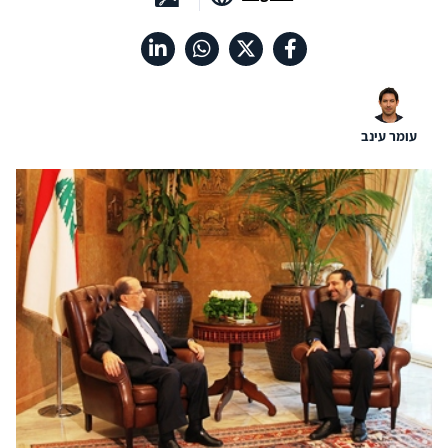
עומר עינב