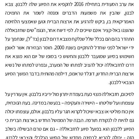
את ערב הסעודית בתחילת 2016 להקפיא את הסיוע שלה ללבנון. צבא
לבנון, שהבין את משמעות הדברים ומנסה לשמר את התמיכה
האמריקאית בו, ביקש להרגיע את ארצות הברית וטען שאמצעי הלחימה
שהוצגו באל-קציר אינם שייכים לו. לפי דיווח אחר, הנגמ"שים שחזבאללה
התהדר בהם הם בכלל שלל שנלקח מצבא דרום לבנון (צד"ל), שנתמך על
ידי ישראל לפני שחדל להתקיים בשנת 2000. חוסר הבהירות אשר לאופן
השימוש בסיוע שמועבר ללבנון והחשש כי בסופו של יום הוא מוצא את
דרכו לחזבאללה יכול להציב לפתחו של המערב, ובפרט לפתחו של נשיא
ארצות הברית החדש, דונלד טראמפ, דילמה מהותית בדבר המשך הסיוע
הצבאי ללבנון.
לסיכום, חזבאללה מצוי כעת בעמדת יתרון מול יריביו בלבנון. אין עוררין על
עוצמתו ועל שליטתו – הישירה והעקיפה – בנעשה במדינה. בעת הנוכחית,
אין כוח פוליטי או צבאי שיכול לקרוא תגר עליו בלבנון. אולם, עוצמתו יכולה
גם להיות לו לנקודת תורפה. הבנה של הממשל החדש בארצות הברית כי
הסיוע ללבנון הוא בפועל סיוע לחזבאללה – גם אם טרם הבשילה בשלב
הזה - יכולה להביא לבחינה מחדש של הסיוע הכלכלי והצבאי ללבנון,