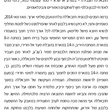
חזבאללה העבירה – במודע או שלא – מסר עוצמתי כפול, כלפי פנים
לאזרחי לבנון וכלפי חוץ לשחקנים האזוריים והבינלאומיים.
ברמה הפנים-לבנונית חזבאללה צלח מאבק פוליטי ארוך. מאז מאי 2014,
כשנתיים וחצי, לא כיהן נשיא בלבנון לאחר שהפרלמנט כשל למנות מחליף
לנשיא היוצא מישל סלימאן. חזבאללה לכל אורך הדרך תמך במועמדו
מישל עון, ראש הזרם הפטריוטי החופשי ובעל ברית חשוב במחנה ה-8
במארס. המחנה היריב, ה-14 במארס בהובלת סעד אל-חרירי, הציב מנגד
את מנהיג מפלגת הכוחות הלבנוניים סמיר ג'עג'ע, לאחר מכן העביר
תמיכתו לסלימאן פרנג'יה ולבסוף נכנע ללחצים של חזבאללה, כאשר הבין
כי הזמן פועל לטובת האחרון, שמבסס את מעמדו השליט בלבנון. כך,
מחנה ה-14 במארס הסכים לתמוך בעון בתמורה למינוי חרירי (בפעם
השנייה) לראשות הממשלה. העמידה העיקשת של חזבאללה במשך
תקופה כה ארוכה תוך כיפוף יריביו, מלמדת על חוסנו ועל אורך רוחו,
שהניבו פירות והביאו להשגת התוצאה הרצויה מלכתחילה. ההישג של
חזבאללה אף מהווה מכה נוספת לערב הסעודית במאבק על ההשפעה
בלבנון מול איראן, שהתחזקות שלוחתה השיעית בלבנט מחזקת את