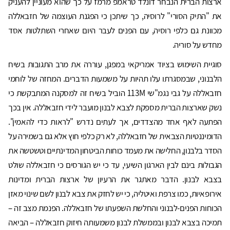
ארצות הברית הנבחר דונלד טראמפ מרמז על כך שהוא מעוניין להעניק
את "התיק הסורי" לרוסיה, כך שיתכן כי הפגנת העוצמה של חזבאללה
מכוונת גם כלפי רוסיה, עם הפנים לעבר היום שאחרי השתלטות אסד
מחדש על סוריה.
סוגיית השימוש בציוד אמריקאי במפגן, עוררה את מרב התגובות בשיח
הלבנוני, שבמסגרתו עלו תהיות על משמעות הדברים. המחזה של לוחמי
חזבאללה על גבי נגמ"שי 113M הוביל בשיח זה למסקנה המתבקשת כי
נשק שארצות הברית מספקת לצבא לבנון מועבר לידי חזבאללה. אין בכך
הפתעה לאף אחד מהצדדים, אך לעתים נדרש "לראות כדי להאמין".
הדומיננטיות הצבאית של חזבאללה, לא רק כלפי חוץ אלא גם בשמירה על
הסדר בלבנון, החלישה את מעמד כוחות הביטחון המדינתיים וטשטשה את
הגבולות בינם לבין הארגון השיעי, עד כי יש הגורסים כי חזבאללה שולט
בצבא לבנון. הדבר מאתגר את הרעיון של ארצות הברית ומדינות
אירופאיות, כמו צרפת ואיטליה, כי יש לחזק את צבא לבנון לשם שינוי מאזן
הכוחות הפנים-לבנוני והחלשת השפעתו של חזבאללה. הפנמת מצב זה –
תמיכה בצבא לבנון ובממשלת לבנון משמעותה חיזוק חזבאללה – הביאה