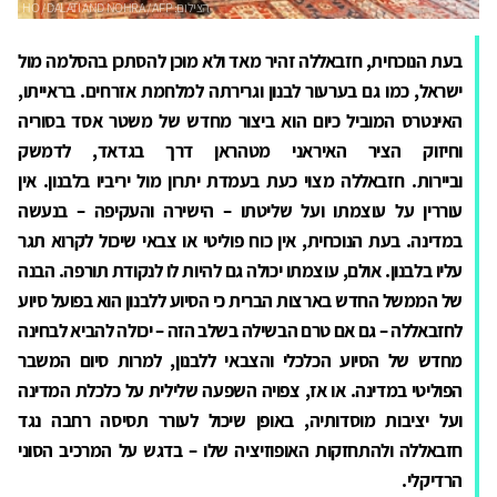
בעת הנוכחית, חזבאללה זהיר מאד ולא מוכן להסתכן בהסלמה מול
ישראל, כמו גם בערעור לבנון וגרירתה למלחמת אזרחים. בראייתו,
האינטרס המוביל כיום הוא ביצור מחדש של משטר אסד בסוריה
וחיזוק הציר האיראני מטהראן דרך בגדאד, לדמשק
וביירות. חזבאללה מצוי כעת בעמדת יתרון מול יריביו בלבנון. אין
עוררין על עוצמתו ועל שליטתו – הישירה והעקיפה – בנעשה
במדינה. בעת הנוכחית, אין כוח פוליטי או צבאי שיכול לקרוא תגר
עליו בלבנון. אולם, עוצמתו יכולה גם להיות לו לנקודת תורפה. הבנה
של הממשל החדש בארצות הברית כי הסיוע ללבנון הוא בפועל סיוע
לחזבאללה – גם אם טרם הבשילה בשלב הזה – יכולה להביא לבחינה
מחדש של הסיוע הכלכלי והצבאי ללבנון, למרות סיום המשבר
הפוליטי במדינה. או אז, צפויה השפעה שלילית על כלכלת המדינה
ועל יציבות מוסדותיה, באופן שיכול לעורר תסיסה רחבה נגד
חזבאללה ולהתחזקות האופוזיציה שלו – בדגש על המרכיב הסוני
הרדיקלי.