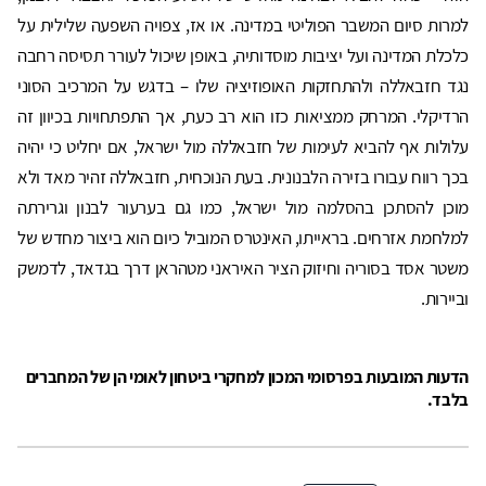
למרות סיום המשבר הפוליטי במדינה. או אז, צפויה השפעה שלילית על
כלכלת המדינה ועל יציבות מוסדותיה, באופן שיכול לעורר תסיסה רחבה
נגד חזבאללה ולהתחזקות האופוזיציה שלו – בדגש על המרכיב הסוני
הרדיקלי. המרחק ממציאות כזו הוא רב כעת, אך התפתחויות בכיוון זה
עלולות אף להביא לעימות של חזבאללה מול ישראל, אם יחליט כי יהיה
בכך רווח עבורו בזירה הלבנונית. בעת הנוכחית, חזבאללה זהיר מאד ולא
מוכן להסתכן בהסלמה מול ישראל, כמו גם בערעור לבנון וגרירתה
למלחמת אזרחים. בראייתו, האינטרס המוביל כיום הוא ביצור מחדש של
משטר אסד בסוריה וחיזוק הציר האיראני מטהראן דרך בגדאד, לדמשק
וביירות.
הדעות המובעות בפרסומי המכון למחקרי ביטחון לאומי הן של המחברים
בלבד.