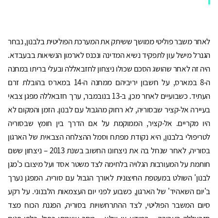
לאחר משבר פוליטי ממושך ששיתק את המערכת הפוליטית בלבנון, נבחר
הגנרל מישל עון לתפקיד נשיא המדינה ונכנס לארמון הנשיאות בבעבדא.
היה זה לאחר שהושג הסכם שכולו ניצחון לחזבאללה ובעלי בריתו במחנה
ה-8 במארס, על חשבון יריביהם ממחנה ה-14 במארס בהובלת זרם
העתיד. כשבועיים לאחר מכן, ב-13 בנובמבר, ערך חזבאללה מפגן צבאי
בעיירה אל-קציר שבסוריה, לא רחוק מהגבול עם לבנון. הזמן והמקום לא
היו מקריים. אל-קציר, הממוקמת על אם הדרך בין חומץ שבסוריה
לטריפולי בלבנון, היא נקודת מפתח וסמל ההצלחה הצבאית של הארגון
בסוריה, לאחר שנחל בה את ניצחונו החשוב בשנת 2013 – ניצחון ששם
חותמת על המעורבות הגלויה בלחימה לצד משטר אסד ועל מיצובו כ'מגן
לבנון' השולט במעטפת החיצונית לאורך הגבול עם סוריה. המפגן נערך
ב'יום השאהיד' של הארגון, כשבוע לפני יום העצמאות הלבנוני. על רקע
סיום המשבר הפוליטי, לצד ההתרחשויות בסוריה, הפגנת הכוח מצד