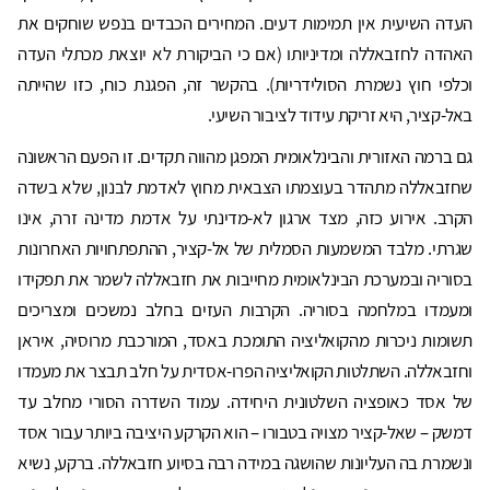
העדה השיעית אין תמימות דעים. המחירים הכבדים בנפש שוחקים את
האהדה לחזבאללה ומדיניותו (אם כי הביקורת לא יוצאת מכתלי העדה
וכלפי חוץ נשמרת הסולידריות). בהקשר זה, הפגנת כוח, כזו שהייתה
באל-קציר, היא זריקת עידוד לציבור השיעי.
גם ברמה האזורית והבינלאומית המפגן מהווה תקדים. זו הפעם הראשונה
שחזבאללה מתהדר בעוצמתו הצבאית מחוץ לאדמת לבנון, שלא בשדה
הקרב. אירוע כזה, מצד ארגון לא-מדינתי על אדמת מדינה זרה, אינו
שגרתי. מלבד המשמעות הסמלית של אל-קציר, ההתפתחויות האחרונות
בסוריה ובמערכת הבינלאומית מחייבות את חזבאללה לשמר את תפקידו
ומעמדו במלחמה בסוריה. הקרבות העזים בחלב נמשכים ומצריכים
תשומות ניכרות מהקואליציה התומכת באסד, המורכבת מרוסיה, איראן
וחזבאללה. השתלטות הקואליציה הפרו-אסדית על חלב תבצר את מעמדו
של אסד כאופציה השלטונית היחידה. עמוד השדרה הסורי מחלב עד
דמשק – שאל-קציר מצויה בטבורו – הוא הקרקע היציבה ביותר עבור אסד
ונשמרת בה העליונות שהושגה במידה רבה בסיוע חזבאללה. ברקע, נשיא