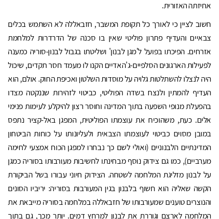
אחיזתה האזורית.
חשוב לציין כי לאורך כל תקופת המשבר, חזבאללה לא השתמש בכלים
צבאיים והעדיף פתרון פוליטי שאין בו סכנה של הדרדרות למלחמת
אזרחים. הפיכתו בפועל ל'מגן לבנון' ושליטתו בגבול לבנון-סוריה כמענה
לפעילות הארגונים הסלפיים-ג'האדיים הקנו לו מעמד חסר תקדים, שיכול
היה לנצלו להשתלטות גלויה על מוסדות השלטון ואכיפת החוק. אולם, הוא
העדיף להמתין ולנצח בשדה הפוליטי, כביטוי לזהירות שננקטה מצדו
בהפעלת מנופי השפעה בתוך המדינה וחוסר רצון להיקלע לעימות פנימי
אלים. כעת, משהוכיח את עוצמתו הפוליטית, המפגן באל-קציר נתפס
במובן מסוים כביטוי לעוצמתו הצבאית ולעליונותו על כוחות הביטחון
המדינתיים הלבנוניים (ואולי לשם כך נבחרו למפגן הכוח אמצעי לחימה
מערביים), כמו גם צידוק נוסף מבחינתו לחשיבות מעורבותו בסוריה כמגן
על לבנון מזליגת המלחמה לשטחה. הצידוק חיוני עבורו בשל הביקורת
הקשה שאליה הוא חשוף בלבנון בגין המעורבות בסוריה: יריביו הסונים
והנוצרים טוענים שמעורבותו של חזבאללה במלחמה בסוריה מייבאת את
המלחמה לארצם וגוררת את לבנון למרחץ דמים. יותר מכך, גם בתוך